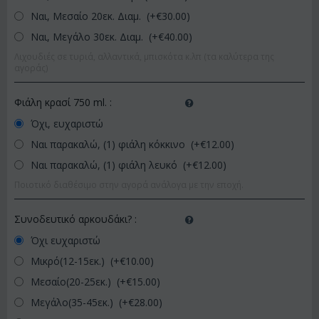
Ναι, Μεσαίο 20εκ. Διαμ. (+€
30.00
)
Ναι, Μεγάλο 30εκ. Διαμ. (+€
40.00
)
Λιχουδιές σε τυριά, αλλαντικά, μπισκότα κ.λπ (τα καλύτερα της
αγοράς)
Φιάλη κρασί 750 ml.
:
Όχι, ευχαριστώ
Ναι παρακαλώ, (1) φιάλη κόκκινο (+€
12.00
)
Ναι παρακαλώ, (1) φιάλη λευκό (+€
12.00
)
Ποιοτικό διαθέσιμο στην αγορά ανάλογα με την εποχή.
Συνοδευτικό αρκουδάκι?
:
Όχι ευχαριστώ
Μικρό(12-15εκ.) (+€
10.00
)
Μεσαίο(20-25εκ.) (+€
15.00
)
Μεγάλο(35-45εκ.) (+€
28.00
)