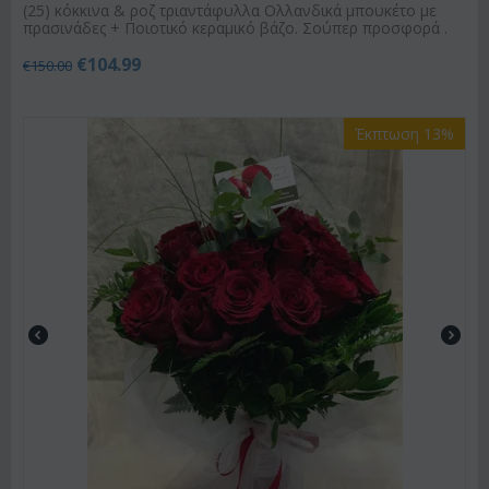
(25) κόκκινα & ροζ τριαντάφυλλα Ολλανδικά μπουκέτο με
πρασινάδες + Ποιοτικό κεραμικό βάζο. Σούπερ προσφορά .
€
104.99
€
150.00
Έκπτωση 13%