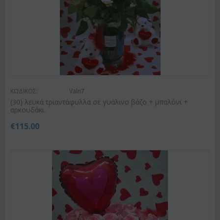
ΚΩΔΙΚΟΣ:
Valn7
(30) λευκά τριαντάφυλλα σε γυάλινο βάζο + μπαλόνι +
αρκουδάκι.
€
115.00