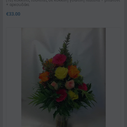
+ αρκουδάκι
€
33.00