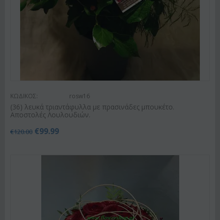
ΚΩΔΙΚΟΣ:
rosw16
(36) λευκά τριαντάφυλλα με πρασινάδες μπουκέτο.
Αποστολές Λουλουδιών.
€
99.99
€
120.00