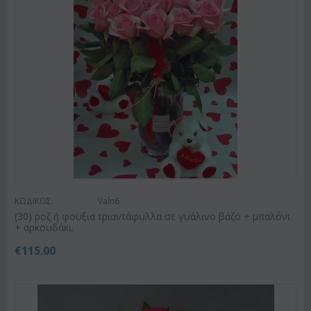
ΚΩΔΙΚΟΣ:
Valn6
(30) ροζ ή φουξια τριαντάφυλλα σε γυάλινο βάζο + μπαλόνι
+ αρκουδάκι.
€
115.00