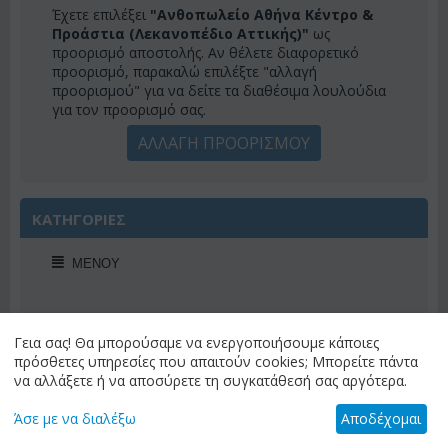
Έχετε επιλέξει
"Ανθοπωλείο Αθήνα Κέντρο &
Προάστια (Λεκανοπέδιο Αττικής)"
ως
προορισμό αποστολής. Αν θέλετε διαφορετικό
προορισμό, παρακαλώ επιλέξτε "αλλαγή
προορισμού" για να δείτε τα διαθέσιμα λουλούδια
για τον προορισμό σας.
ΑΛΛΑΓΗ ΠΡΟΟΡΙΣΜΟΥ
ΚΑΤΗΓΟΡΙΕΣ
ΜΕΝΟΎ
Γεια σας! Θα μπορούσαμε να ενεργοποιήσουμε κάποιες
πρόσθετες υπηρεσίες που απαιτούν cookies; Μπορείτε πάντα
ΠΡΟΣΦΟΡΕΣ ΕΒΔΟΜΑΔΟΣ
να αλλάξετε ή να αποσύρετε τη συγκατάθεσή σας αργότερα.
Άσε με να διαλέξω
Αποδέχομαι