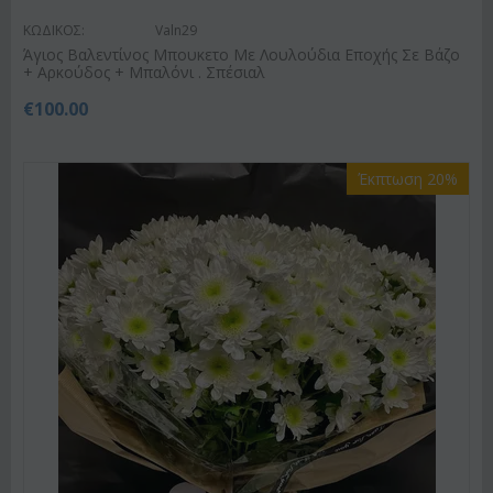
ΚΩΔΙΚΟΣ:
Valn29
Άγιος Βαλεντίνος Μπουκετο Με Λουλούδια Εποχής Σε Βάζο
+ Αρκούδος + Μπαλόνι . Σπέσιαλ
€
100.00
Έκπτωση 20%