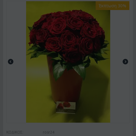
Έκπτωση 30%
ΚΩΔΙΚΟΣ:
rosr24