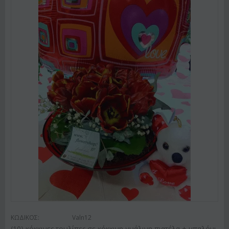
ΚΩΔΙΚΟΣ:
Valn12
(10) κόκκινες τουλίπες σε κόκκινη γυάλινη πιατέλα + μπαλόνι