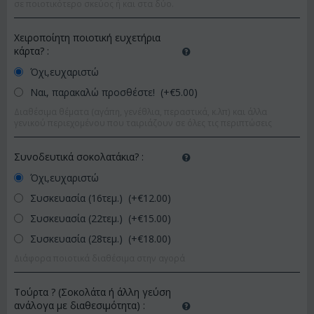
σε ποιοτικότερο σκεύος ή και στα δύο.
Χειροποίητη ποιοτική ευχετήρια
κάρτα?
:
Όχι,ευχαριστώ
Ναι, παρακαλώ προσθέστε! (+€
5.00
)
Διαθέσιμα θέματα (αγάπη, γενέθλια, περαστικά, κ.λπ) και άλλα
γενικού περιεχομένου που ταιριάζουν σε όλες τις περιπτώσεις
Συνοδευτικά σοκολατάκια?
:
Όχι,ευχαριστώ
Συσκευασία (16τεμ.) (+€
12.00
)
Συσκευασία (22τεμ.) (+€
15.00
)
Συσκευασία (28τεμ.) (+€
18.00
)
Διάφορα ποιοτικά διαθέσιμα στην αγορά
Τούρτα ? (Σοκολάτα ή άλλη γεύση
ανάλογα με διαθεσιμότητα)
: