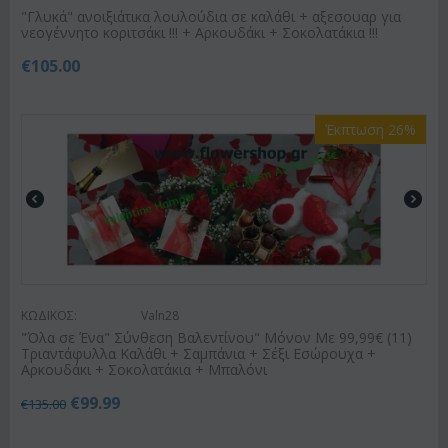
"Γλυκά" ανοιξιάτικα λουλούδια σε καλάθι + αξεσουαρ για
νεογέννητο κοριτσάκι !!! + Αρκουδάκι + Σοκολατάκια !!!
€
105.00
Έκπτωση 26%
ΚΩΔΙΚΟΣ:
Valn28
"Όλα σε Ένα" Σύνθεση Βαλεντίνου" Μόνον Με 99,99€ (11)
Τριαντάφυλλα Καλάθι + Σαμπάνια + Σέξι Εσώρουχα +
Αρκουδάκι + Σοκολατάκια + Μπαλόνι
€
99.99
€
135.00