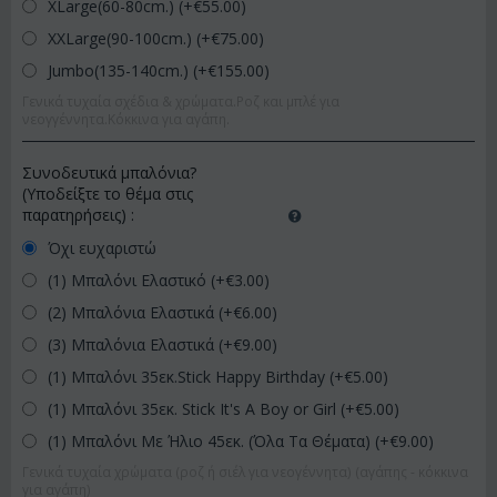
XLarge(60-80cm.) (+€
55.00
)
XXLarge(90-100cm.) (+€
75.00
)
Jumbo(135-140cm.) (+€
155.00
)
Γενικά τυχαία σχέδια & χρώματα.Ροζ και μπλέ για
νεογγέννητα.Κόκκινα για αγάπη.
Συνοδευτικά μπαλόνια?
(Υποδείξτε το θέμα στις
παρατηρήσεις)
:
Όχι ευχαριστώ
(1) Μπαλόνι Ελαστικό (+€
3.00
)
(2) Μπαλόνια Ελαστικά (+€
6.00
)
(3) Μπαλόνια Ελαστικά (+€
9.00
)
(1) Μπαλόνι 35εκ.Stick Happy Birthday (+€
5.00
)
(1) Μπαλόνι 35εκ. Stick It's A Boy or Girl (+€
5.00
)
(1) Μπαλόνι Με Ήλιο 45εκ. (Όλα Τα Θέματα) (+€
9.00
)
Γενικά τυχαία χρώματα (ροζ ή σιέλ για νεογέννητα) (αγάπης - κόκκινα
για αγάπη)