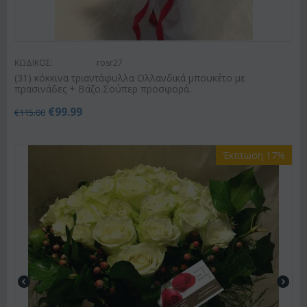
ΚΩΔΙΚΟΣ:
rosr27
(31) κόκκινα τριαντάφυλλα Ολλανδικά μπουκέτο με
πρασινάδες + Βάζο.Σούπερ προσφορά.
€
99.99
€
115.00
Έκπτωση 17%