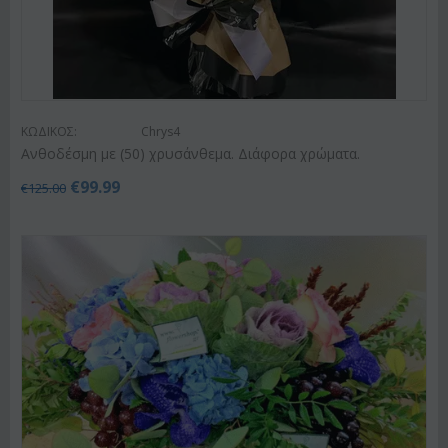
ΚΩΔΙΚΟΣ:
Chrys4
Ανθοδέσμη με (50) χρυσάνθεμα. Διάφορα χρώματα.
€
99.99
€
125.00