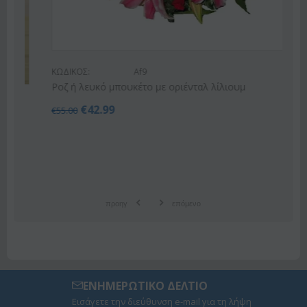
ΚΩΔΙΚΟΣ:
Af9
Ροζ ή λευκό μπουκέτο με οριένταλ λίλιουμ
€
42.99
€
55.00
προηγ
επόμενο
ΕΝΗΜΕΡΩΤΙΚΟ ΔΕΛΤΙΟ
Εισάγετε την διεύθυνση e-mail για τη λήψη