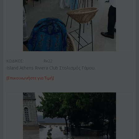
ΚΩΔΙΚΟΣ:
Re22
Island Athens Riviera Club Στολισμός Γάμου.
[Επικοινωνήστε για Τιμή]