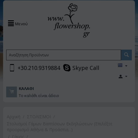
Μενού
+30.210.9319884
Skype Call
ΚΑΛΆΘΙ
Το καλάθι είναι άδειο
Αρχική
/
ΣΤΟΛΙΣΜΟΙ
/
Στολισμοί Γάμων Βαπτίσεων Εκδηλώσεων (Επιλέξτε
προορισμό Αθήνα & Προάστια...)
/
Γάμος
/