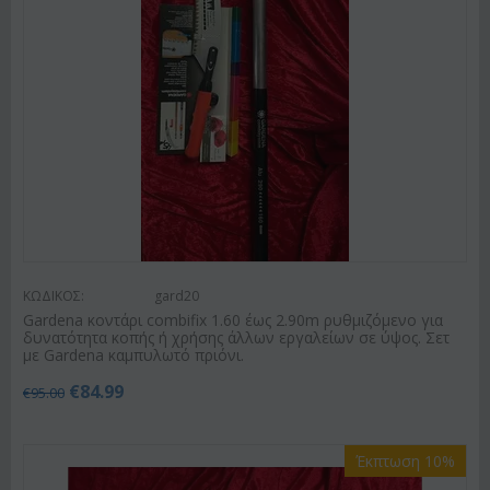
ΚΩΔΙΚΟΣ:
gard20
Gardena κοντάρι combifix 1.60 έως 2.90m ρυθμιζόμενο για
δυνατότητα κοπής ή χρήσης άλλων εργαλείων σε ύψος. Σετ
με Gardena καμπυλωτό πριόνι.
€
84.99
€
95.00
Έκπτωση 10%