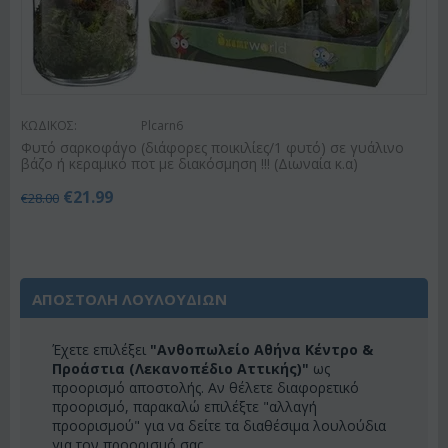
ΚΩΔΙΚΟΣ:
Plcarn6
Φυτό σαρκοφάγο (διάφορες ποικιλίες/1 φυτό) σε γυάλινο
βάζο ή κεραμικό ποτ με διακόσμηση !!! (Διωναία κ.α)
€
21.99
€
28.00
ΑΠΟΣΤΟΛΗ ΛΟΥΛΟΥΔΙΩΝ
Έχετε επιλέξει
"Ανθοπωλείο Αθήνα Κέντρο &
Προάστια (Λεκανοπέδιο Αττικής)"
ως
προορισμό αποστολής. Αν θέλετε διαφορετικό
προορισμό, παρακαλώ επιλέξτε "αλλαγή
προορισμού" για να δείτε τα διαθέσιμα λουλούδια
για τον προορισμό σας.