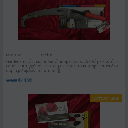
ΚΩΔΙΚΟΣ:
gard18
Gardena πριόνι καμπυλωτό μπορεί να συνδεθεί με κοντάρι
combi επιτυγχάνοντας κοπή σε ύψος (το κοντάρι combi δεν
συμπεριλαμβάνεται στη τιμή).
€
44.99
€
50.00
Έκπτωση 20%