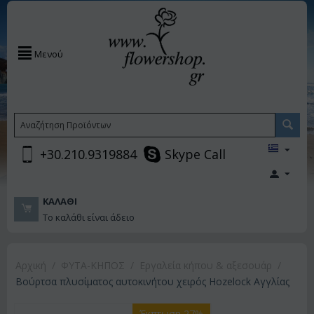
Μενού
+30.210.9319884
Skype Call
ΚΑΛΆΘΙ
Το καλάθι είναι άδειο
Αρχική
/
ΦΥΤΑ-ΚΗΠΟΣ
/
Εργαλεία κήπου & αξεσουάρ
/
Βούρτσα πλυσίματος αυτοκινήτου χειρός Hozelock Αγγλίας
Έκπτωση 27%