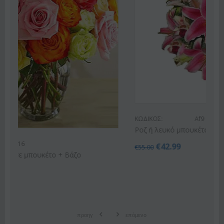
ΚΩΔΙΚΟΣ:
Af9
Ροζ ή λευκό μπουκέτο με οριένταλ λίλιουμ
€
42.99
€
55.00
προηγ
επόμενο