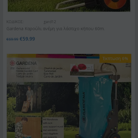
ΚΩΔΙΚΟΣ:
gard12
Gardena Kαρούλι ανέμη για λάστιχο κήπου 60m.
€
59.99
€
69.99
Έκπτωση 6%