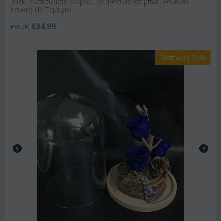
30εκ. Συσκευασία Δώρου. (Διαθέσιμο σε μπλε, κόκκινο,
λευκό) (1) Τεμάχιο.
€
84.99
€
95.00
Έκπτωση 20%