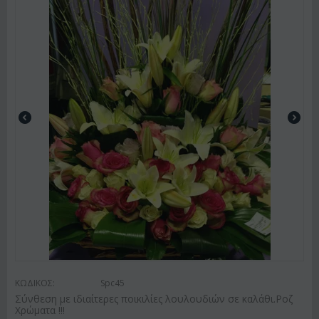
ΚΩΔΙΚΟΣ:
Spc45
Σύνθεση με ιδιαίτερες ποικιλίες λουλουδιών σε καλάθι.Ροζ
Χρώματα !!!