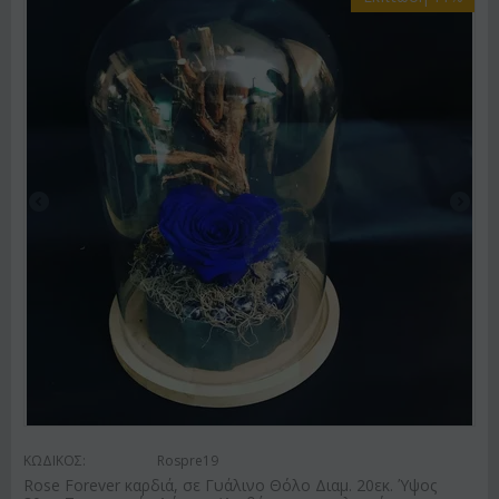
ΚΩΔΙΚΟΣ:
Rospre19
Rose Forever καρδιά, σε Γυάλινο Θόλο Διαμ. 20εκ. Ύψος