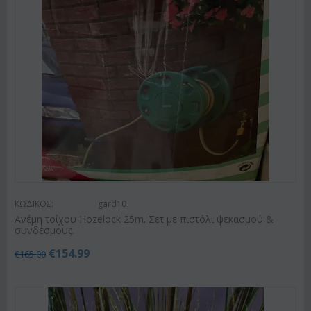
ΚΩΔΙΚΟΣ:
gard10
Ανέμη τοίχου Hozelock 25m. Σετ με πιστόλι ψεκασμού &
συνδέσμους.
€
154.99
€
165.00