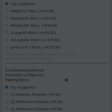
Όχι ευχαριστώ
Μικρό(12-15εκ.) (+€
10.00
)
Μεσαίο(20-25εκ.) (+€
15.00
)
Μεγάλο(35-45εκ.) (+€
28.00
)
XLarge(60-80cm.) (+€
55.00
)
XXLarge(90-100cm.) (+€
75.00
)
Jumbo(135-140cm.) (+€
155.00
)
Γενικά τυχαία σχέδια & χρώματα.Ροζ και μπλέ για
νεογγέννητα.Κόκκινα για αγάπη.
Συνοδευτικά μπαλόνια?
(Υποδείξτε το θέμα στις
παρατηρήσεις)
:
Όχι ευχαριστώ
(1) Μπαλόνι Ελαστικό (+€
3.00
)
(2) Μπαλόνια Ελαστικά (+€
6.00
)
(3) Μπαλόνια Ελαστικά (+€
9.00
)