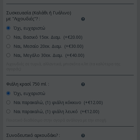
Συσκευασία (Καλάθι ή Γυάλινο)
με "Λιχουδιές"?
:
Όχι, ευχαριστώ
Ναι, Βασικό 15εκ. Διαμ. (+€
20.00
)
Ναι, Μεσαίο 20εκ. Διαμ. (+€
30.00
)
Ναι, Μεγάλο 30εκ. Διαμ. (+€
40.00
)
Λιχουδιές σε τυριά, αλλαντικά, μπισκότα κ.λπ (τα καλύτερα της
αγοράς)
Φιάλη κρασί 750 ml.
:
Όχι, ευχαριστώ
Ναι παρακαλώ, (1) φιάλη κόκκινο (+€
12.00
)
Ναι παρακαλώ, (1) φιάλη λευκό (+€
12.00
)
Ποιοτικό διαθέσιμο στην αγορά ανάλογα με την εποχή.
Συνοδευτικό αρκουδάκι?
: