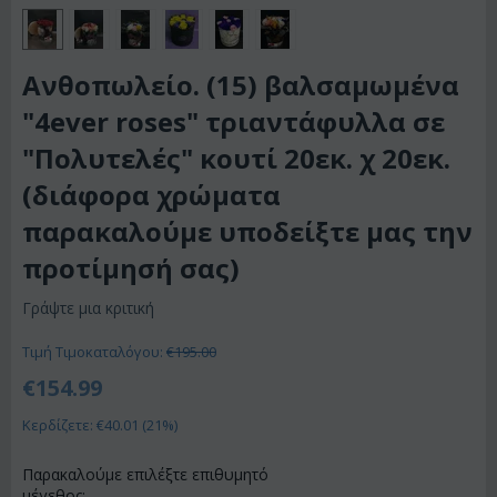
Ανθοπωλείο. (15) βαλσαμωμένα
"4ever roses" τριαντάφυλλα σε
"Πολυτελές" κουτί 20εκ. χ 20εκ.
(διάφορα χρώματα
παρακαλούμε υποδείξτε μας την
προτίμησή σας)
Γράψτε μια κριτική
Τιμή Τιμοκαταλόγου:
€
195.00
€
154.99
Κερδίζετε: €
40.01
(
21
%)
Παρακαλούμε επιλέξτε επιθυμητό
μέγεθος: