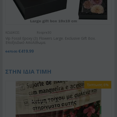
ΚΩΔΙΚΟΣ:
Rospre30
Vip Fossil Epoxy (3) Flowers Large. Exclusive Gift Box.
Εποξειδικό Απολίθωμα.
€
419.99
€
470.00
ΣΤΗΝ ΙΔΙΑ ΤΙΜΗ
Έκπτωση 6%