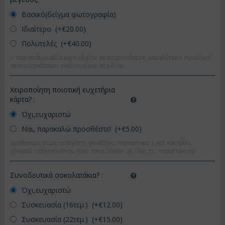
Βασικό(δείγμα φωτογραφία)
Ιδιαίτερο (+€
20.00
)
Πολυτελές (+€
40.00
)
Η παραπάνω αξία αφορά είτε σε περισσότερο-μεγαλύτερο προϊόν ή
σε ποιοτικότερο σκεύος ή και στα δύο.
Χειροποίητη ποιοτική ευχετήρια
κάρτα?
:
Όχι,ευχαριστώ
Ναι, παρακαλώ προσθέστε! (+€
5.00
)
Διαθέσιμα θέματα (αγάπη, γενέθλια, περαστικά, κ.λπ) και άλλα
γενικού περιεχομένου που ταιριάζουν σε όλες τις περιπτώσεις
Συνοδευτικά σοκολατάκια?
:
Όχι,ευχαριστώ
Συσκευασία (16τεμ.) (+€
12.00
)
Συσκευασία (22τεμ.) (+€
15.00
)