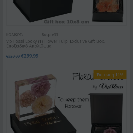
ΚΩΔΙΚΟΣ:
Rospre33
Vip Fossil Epoxy (1) Flower Tulip. Exclusive Gift Box.
Εποξειδικό Απολίθωμα.
€
299.99
€
320.00
Έκπτωση 11%