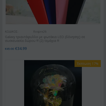
ΚΩΔΙΚΟΣ:
Rospre26
Galaxy τριαντάφυλλο με φωτάκια LED (δόνησης) σε
συσκευασία δώρου !!! (2) τεμάχια !!!
€
34.99
€
45.00
Έκπτωση 17%