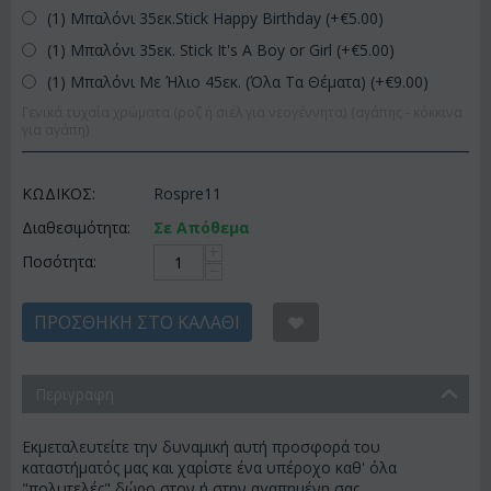
(1) Μπαλόνι 35εκ.Stick Happy Birthday (+€
5.00
)
(1) Μπαλόνι 35εκ. Stick It's A Boy or Girl (+€
5.00
)
(1) Μπαλόνι Με Ήλιο 45εκ. (Όλα Τα Θέματα) (+€
9.00
)
Γενικά τυχαία χρώματα (ροζ ή σιέλ για νεογέννητα) (αγάπης - κόκκινα
για αγάπη)
ΚΩΔΙΚΟΣ:
Rospre11
Διαθεσιμότητα:
Σε Απόθεμα
+
Ποσότητα:
−
ΠΡΟΣΘΉΚΗ ΣΤΟ ΚΑΛΆΘΙ
Περιγραφη
Εκμεταλευτείτε την δυναμική αυτή προσφορά του
καταστήματός μας και χαρίστε ένα υπέροχο καθ' όλα
"πολυτελές" δώρο στον ή στην αγαπημένη σας.