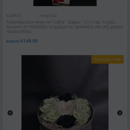
ΚΩΔΙΚΟΣ:
Rospre22
Τριαντάφυλλα 4ever σε Γυάλα " Δάκρυ " (11) Τεμ. Τυχαία
Χρώματα (ή Υποδείξτε το χρώμα της αρεσκείας σας στη φόρμα
παραγγελίας)
€
149.99
€
200.00
Έκπτωση 14%