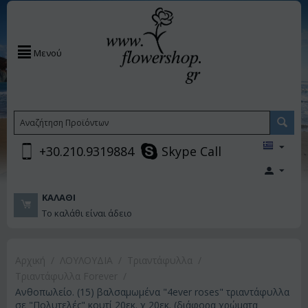
Μενού
+30.210.9319884
Skype Call
ΚΑΛΆΘΙ
Το καλάθι είναι άδειο
Αρχική
/
ΛΟΥΛΟΥΔΙΑ
/
Τριαντάφυλλα
/
Τριαντάφυλλα Forever
/
Ανθοπωλείο. (15) βαλσαμωμένα "4ever roses" τριαντάφυλλα
σε "Πολυτελές" κουτί 20εκ. χ 20εκ. (διάφορα χρώματα