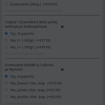
Συσκευασία (28τεμ.) (+€
18.00
)
Διάφορα ποιοτικά διαθέσιμα στην αγορά
Τούρτα ? (Σοκολάτα ή άλλη γεύση
ανάλογα με διαθεσιμότητα)
:
Όχι, Ευχαριστώ
Ναι, (+-1,00Kgr) (+€
37.99
)
Ναι, (+-1,50Kgr ) (+€
49.99
)
Φρέσκα Ποιοτικά Γλυκίσματα
Συσκευασία (Καλάθι ή Γυάλινο)
με Φρούτα?
:
Όχι, ευχαριστώ
Ναι, βασικό 15εκ. Διάμ. (+€
19.00
)
Ναι, μεσαίο 20εκ. Διαμ. (+€
25.00
)
Ναι, μεγάλο 30εκ. Διαμ. (+€
35.00
)
Ολόφρεσκα φρούτα εποχής !!!