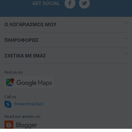
GET SOCIAL
O ΛΟΓΑΡΙΑΣΜΌΣ ΜΟΥ
ΠΛΗΡΟΦΟΡΊΕΣ
ΣΧΕΤΙΚΆ ΜΕ ΕΜΆΣ
Find us on
Call us
flowershop3623
Read our articles on