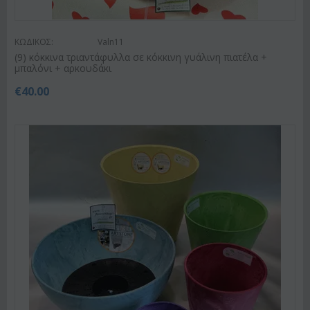
ΚΩΔΙΚΟΣ:
Valn11
(9) κόκκινα τριαντάφυλλα σε κόκκινη γυάλινη πιατέλα +
μπαλόνι + αρκουδάκι
€
40.00