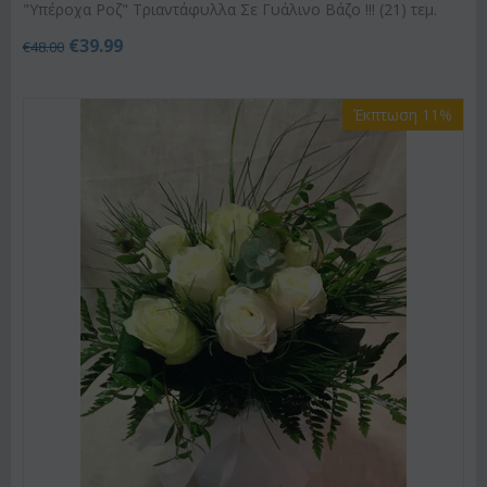
"Υπέροχα Ροζ" Τριαντάφυλλα Σε Γυάλινο Βάζο !!! (21) τεμ.
€
39.99
€
48.00
Έκπτωση 11%