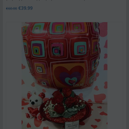
€
39.99
€
60.00