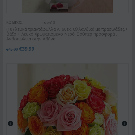
ΚΩΔΙΚΟΣ:
rosw13
(10) λευκά τριαντάφυλλα Α' 60εκ. Ολλανδικά με πρασινάδες.+
Βάζο + Λευκό Χρωματισμένο Νερό! Σούπερ προσφορά .
Ανθοπωλεία στην Αθήνα.
€
39.99
€
45.00