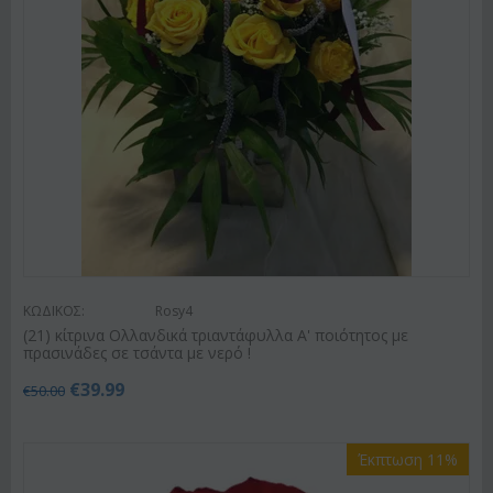
ΚΩΔΙΚΟΣ:
Rosy4
(21) κίτρινα Ολλανδικά τριαντάφυλλα Α' ποιότητος με
πρασινάδες σε τσάντα με νερό !
€
39.99
€
50.00
Έκπτωση 11%