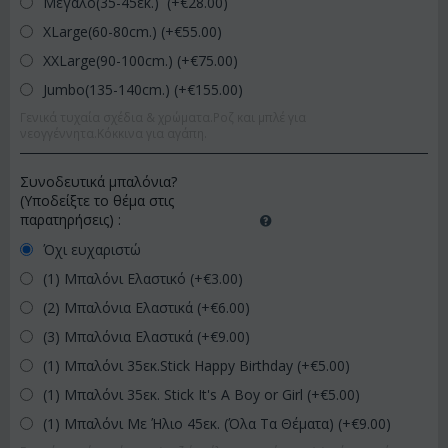
Μεγάλο(35-45εκ.) (+€
28.00
)
XLarge(60-80cm.) (+€
55.00
)
XXLarge(90-100cm.) (+€
75.00
)
Jumbo(135-140cm.) (+€
155.00
)
Γενικά τυχαία σχέδια & χρώματα.Ροζ και μπλέ για
νεογγέννητα.Κόκκινα για αγάπη.
Συνοδευτικά μπαλόνια?
(Υποδείξτε το θέμα στις
παρατηρήσεις)
:
Όχι ευχαριστώ
(1) Μπαλόνι Ελαστικό (+€
3.00
)
(2) Μπαλόνια Ελαστικά (+€
6.00
)
(3) Μπαλόνια Ελαστικά (+€
9.00
)
(1) Μπαλόνι 35εκ.Stick Happy Birthday (+€
5.00
)
(1) Μπαλόνι 35εκ. Stick It's A Boy or Girl (+€
5.00
)
(1) Μπαλόνι Με Ήλιο 45εκ. (Όλα Τα Θέματα) (+€
9.00
)