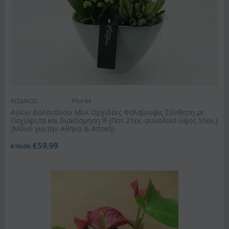
ΚΩΔΙΚΟΣ:
Plor44
Αγίου Βαλεντίνου Μίνι Ορχιδέες Φαλαίνοψις Σύνθεση με
Παχύφυτα και διακόσμηση !!! (Ποτ 21εκ. συνολικό ύψος 55εκ.)
(Μόνο για την Αθήνα & Αττική)
€
59.99
€
70.00