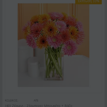
Έκπτωση 33%
ΚΩΔΙΚΟΣ:
Af8
(40) Ζέρμινι - Ζέρμπερες Μπουκέτο + Βάζο