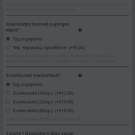
Η παραπάνω αξία αφορά είτε σε περισσότερο-μεγαλύτερο προϊόν ή
σε ποιοτικότερο σκεύος ή και στα δύο.
Χειροποίητη ποιοτική ευχετήρια
κάρτα?
:
Όχι,ευχαριστώ
Ναι, παρακαλώ προσθέστε! (+€
5.00
)
Διαθέσιμα θέματα (αγάπη, γενέθλια, περαστικά, κ.λπ) και άλλα
γενικού περιεχομένου που ταιριάζουν σε όλες τις περιπτώσεις
Συνοδευτικά σοκολατάκια?
:
Όχι,ευχαριστώ
Συσκευασία (16τεμ.) (+€
12.00
)
Συσκευασία (22τεμ.) (+€
15.00
)
Συσκευασία (28τεμ.) (+€
18.00
)
Διάφορα ποιοτικά διαθέσιμα στην αγορά
Τούρτα ? (Σοκολάτα ή άλλη γεύση