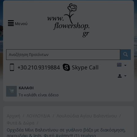
Μενού
+30.210.9319884
Skype Call
ΚΑΛΆΘΙ
Το καλάθι είναι άδειο
Αρχική
/
ΛΟΥΛΟΥΔΙΑ
/
Λουλούδια Αγίου Βαλεντίνου
/
Φυτά & Δώρα
/
Ορχιδέα Μίνι Βαλεντίνου σε γυάλινο βάζο με διακόσμηση,
αρκουδάκι & leds. Φυτό Αγάπης!!! (1) τεμάχιο