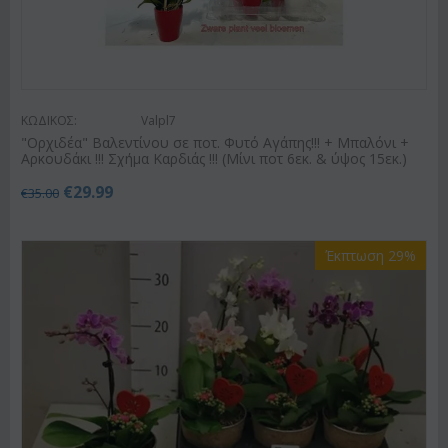
ΚΩΔΙΚΟΣ:
Valpl7
"Ορχιδέα" Βαλεντίνου σε ποτ. Φυτό Αγάπης!!! + Μπαλόνι +
Αρκουδάκι !!! Σχήμα Καρδιάς !!! (Μίνι ποτ 6εκ. & ύψος 15εκ.)
€
29.99
€
35.00
Έκπτωση 29%