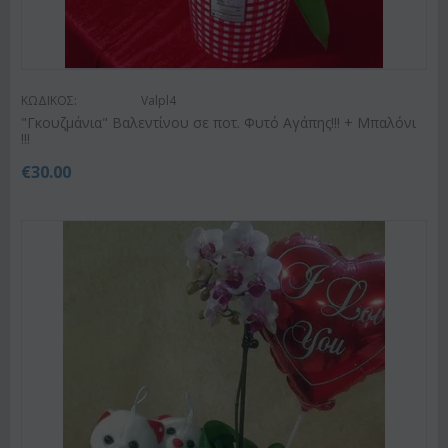
ΚΩΔΙΚΟΣ:
Valpl4
"Γκουζμάνια" Βαλεντίνου σε ποτ. Φυτό Αγάπης!!! + Μπαλόνι
!!!
€
30.00