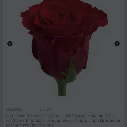
ΚΩΔΙΚΟΣ:
rosr22
(21) Κόκκινα Τριαντάφυλλα υψ. 40-50 εκ.(Κεφάλι υψ. 3,5εκ
πλ. 2,5εκ). Μπουκέτο με πρασινάδες !!! Προσφορά Εβδομάδας
(Ολλανδικής Προέλευσης)