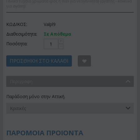
Γενικά τυχαία χρώματα (ροζ ή σιέλ για νεογέννητα) (αγάπης - κόκκινα
για αγάπη)
ΚΩΔΙΚΟΣ:
Valpl9
Διαθεσιμότητα:
Σε Απόθεμα
+
Ποσότητα:
−
ΠΡΟΣΘΉΚΗ ΣΤΟ ΚΑΛΆΘΙ
Περιγραφη
Παράδοση μόνο στην Αττική.
Κριτικές
ΠΑΡΟΜΟΙΑ ΠΡΟΙΟΝΤΑ