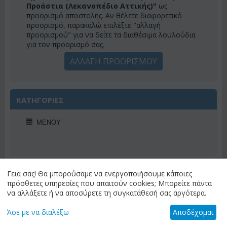
Προάστια (Λεκανοπέδιο Αττικής)"
ως
προορισμό αποστολής. Αν θέλετε διαφορετικό
προορισμό, παρακαλώ επιλέξτε "αλλαγή
προορισμού" για να δείτε τα διαθέσιμα λουλούδια
για τον προορισμό σας.
ΑΛΛΑΓΗ ΠΡΟΟΡΙΣΜΟΥ
ΚΑΤΗΓΟΡΙΕΣ
ΜΕΝΟΎ
ΠΡΟΣΦΟΡΕΣ ΕΒΔΟΜΑΔΟΣ
Γεια σας! Θα μπορούσαμε να ενεργοποιήσουμε κάποιες
πρόσθετες υπηρεσίες που απαιτούν cookies; Μπορείτε πάντα
να αλλάξετε ή να αποσύρετε τη συγκατάθεσή σας αργότερα.
Άσε με να διαλέξω
Αποδέχομαι