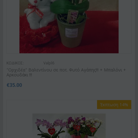
ΚΩΔΙΚΟΣ:
Valpl6
"Ορχιδέα" Βαλεντίνου σε ποτ. Φυτό Αγάπης!!! + Μπαλόνι +
Αρκουδάκι !!!
€
35.00
Έκπτωση 14%