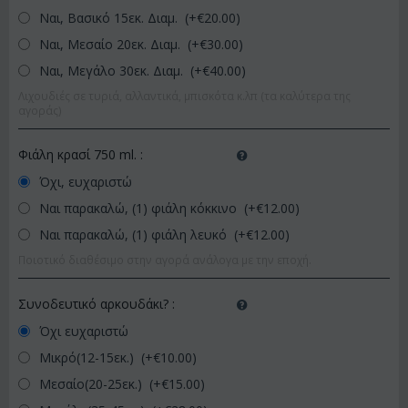
Ναι, Βασικό 15εκ. Διαμ. (+€
20.00
)
Ναι, Μεσαίο 20εκ. Διαμ. (+€
30.00
)
Ναι, Μεγάλο 30εκ. Διαμ. (+€
40.00
)
Λιχουδιές σε τυριά, αλλαντικά, μπισκότα κ.λπ (τα καλύτερα της
αγοράς)
Φιάλη κρασί 750 ml.
:
Όχι, ευχαριστώ
Ναι παρακαλώ, (1) φιάλη κόκκινο (+€
12.00
)
Ναι παρακαλώ, (1) φιάλη λευκό (+€
12.00
)
Ποιοτικό διαθέσιμο στην αγορά ανάλογα με την εποχή.
Συνοδευτικό αρκουδάκι?
:
Όχι ευχαριστώ
Μικρό(12-15εκ.) (+€
10.00
)
Μεσαίο(20-25εκ.) (+€
15.00
)