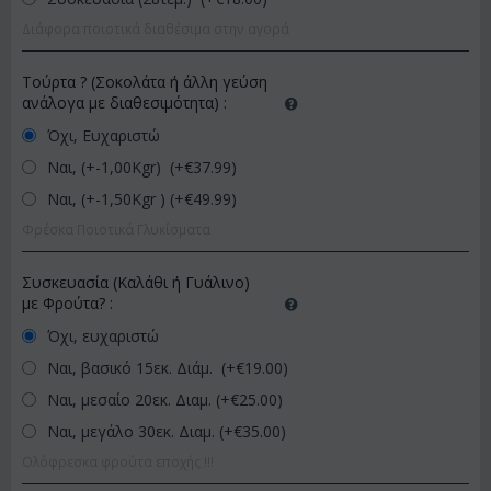
Διάφορα ποιοτικά διαθέσιμα στην αγορά
Τούρτα ? (Σοκολάτα ή άλλη γεύση
ανάλογα με διαθεσιμότητα)
:
Όχι, Ευχαριστώ
Ναι, (+-1,00Kgr) (+€
37.99
)
Ναι, (+-1,50Kgr ) (+€
49.99
)
Φρέσκα Ποιοτικά Γλυκίσματα
Συσκευασία (Καλάθι ή Γυάλινο)
με Φρούτα?
:
Όχι, ευχαριστώ
Ναι, βασικό 15εκ. Διάμ. (+€
19.00
)
Ναι, μεσαίο 20εκ. Διαμ. (+€
25.00
)
Ναι, μεγάλο 30εκ. Διαμ. (+€
35.00
)
Ολόφρεσκα φρούτα εποχής !!!