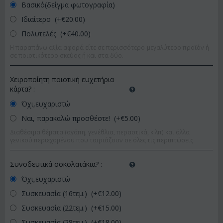
Βασικό(δείγμα φωτογραφία)
Ιδιαίτερο (+€
20.00
)
Πολυτελές (+€
40.00
)
Η παραπάνω αξία αφορά είτε σε περισσότερο-μεγαλύτερο προϊόν ή
σε ποιοτικότερο σκεύος ή και στα δύο.
Χειροποίητη ποιοτική ευχετήρια
κάρτα?
:
Όχι,ευχαριστώ
Ναι, παρακαλώ προσθέστε! (+€
5.00
)
Διαθέσιμα θέματα (αγάπη, γενέθλια, περαστικά, κ.λπ) και άλλα
γενικού περιεχομένου που ταιριάζουν σε όλες τις περιπτώσεις
Συνοδευτικά σοκολατάκια?
:
Όχι,ευχαριστώ
Συσκευασία (16τεμ.) (+€
12.00
)
Συσκευασία (22τεμ.) (+€
15.00
)
Συσκευασία (28τεμ.) (+€
18.00
)