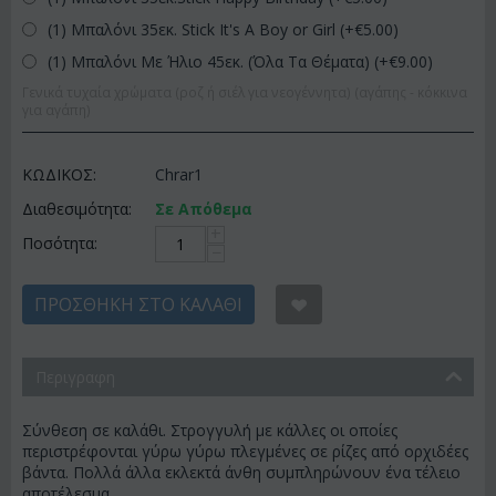
(1) Μπαλόνι 35εκ. Stick It's A Boy or Girl (+€
5.00
)
(1) Μπαλόνι Με Ήλιο 45εκ. (Όλα Τα Θέματα) (+€
9.00
)
Γενικά τυχαία χρώματα (ροζ ή σιέλ για νεογέννητα) (αγάπης - κόκκινα
για αγάπη)
ΚΩΔΙΚΟΣ:
Chrar1
Διαθεσιμότητα:
Σε Απόθεμα
+
Ποσότητα:
−
ΠΡΟΣΘΉΚΗ ΣΤΟ ΚΑΛΆΘΙ
Περιγραφη
Σύνθεση σε καλάθι. Στρογγυλή με κάλλες οι οποίες
περιστρέφονται γύρω γύρω πλεγμένες σε ρίζες από ορχιδέες
βάντα. Πολλά άλλα εκλεκτά άνθη συμπληρώνουν ένα τέλειο
αποτέλεσμα.