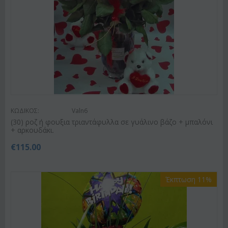
ΚΩΔΙΚΟΣ:
Valn6
(30) ροζ ή φουξια τριαντάφυλλα σε γυάλινο βάζο + μπαλόνι
+ αρκουδάκι.
€
115.00
Έκπτωση 11%