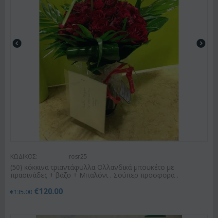
ΚΩΔΙΚΟΣ:
rosr25
(50) κόκκινα τριαντάφυλλα Ολλανδικά μπουκέτο με
πρασινάδες + βάζο + Μπαλόνι . Σούπερ προσφορά .
€
120.00
€
135.00