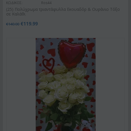
ΚΩΔΙΚΟΣ:
Ros44
(25) Πολύχρωμα τριαντάφυλλα Εκουαδόρ & Ουράνιο Τόξο
σε Καλάθι
€
119.99
€
140.00