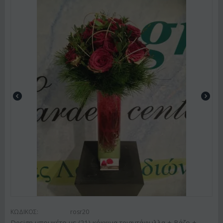
ΚΩΔΙΚΟΣ:
rosr20
Design μπουκέτο με (21) κόκκινα τριαντάφυλλα + Βάζο +