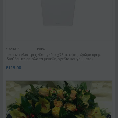
ΚΩΔΙΚΟΣ:
Pots7
Lechuza γλάστρες 40εκ.χ40εκ.χ75εκ. ύψος. Χρώμα κρεμ.
(διαθέσιμες σε όλα τα μεγέθη,σχέδια και χρώματα)
€
115.00