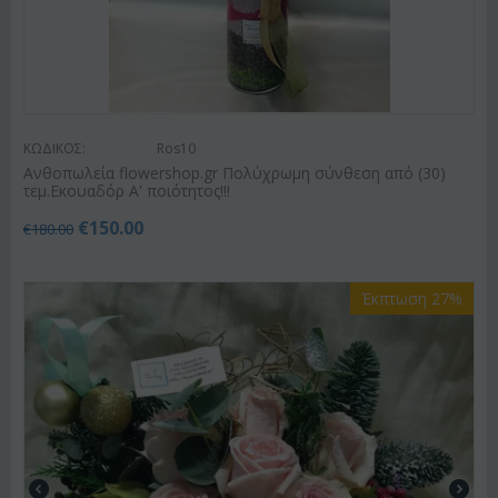
ΚΩΔΙΚΟΣ:
Ros10
Ανθοπωλεία flowershop.gr Πολύχρωμη σύνθεση από (30)
τεμ.Εκουαδόρ Α' ποιότητος!!!
€
150.00
€
180.00
Έκπτωση 27%