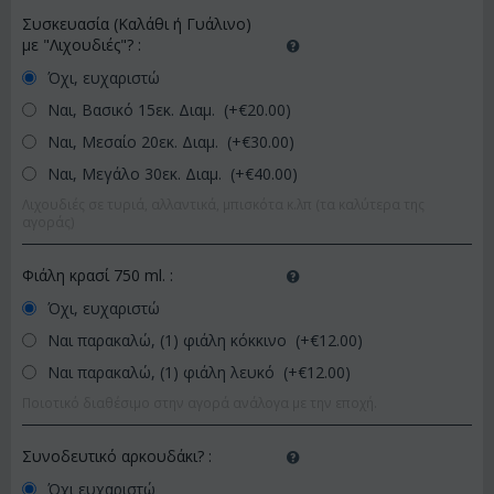
Συσκευασία (Καλάθι ή Γυάλινο)
με "Λιχουδιές"?
:
Όχι, ευχαριστώ
Ναι, Βασικό 15εκ. Διαμ. (+€
20.00
)
Ναι, Μεσαίο 20εκ. Διαμ. (+€
30.00
)
Ναι, Μεγάλο 30εκ. Διαμ. (+€
40.00
)
Λιχουδιές σε τυριά, αλλαντικά, μπισκότα κ.λπ (τα καλύτερα της
αγοράς)
Φιάλη κρασί 750 ml.
:
Όχι, ευχαριστώ
Ναι παρακαλώ, (1) φιάλη κόκκινο (+€
12.00
)
Ναι παρακαλώ, (1) φιάλη λευκό (+€
12.00
)
Ποιοτικό διαθέσιμο στην αγορά ανάλογα με την εποχή.
Συνοδευτικό αρκουδάκι?
:
Όχι ευχαριστώ