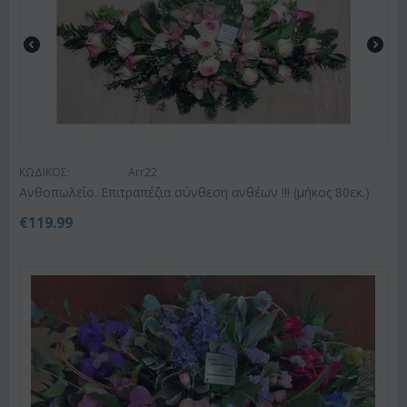
ΚΩΔΙΚΟΣ:
Arr22
Ανθοπωλείο. Επιτραπέζια σύνθεση ανθέων !!! (μήκος 80εκ.)
€
119.99