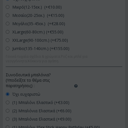
Μικρό(12-15εκ.) (+€
10.00
)
Μεσαίο(20-25εκ.) (+€
15.00
)
Μεγάλο(35-45εκ.) (+€
28.00
)
XLarge(60-80cm.) (+€
55.00
)
XXLarge(90-100cm.) (+€
75.00
)
Jumbo(135-140cm.) (+€
155.00
)
Γενικά τυχαία σχέδια & χρώματα.Ροζ και μπλέ για
νεογγέννητα.Κόκκινα για αγάπη.
Συνοδευτικά μπαλόνια?
(Υποδείξτε το θέμα στις
παρατηρήσεις)
:
Όχι ευχαριστώ
(1) Μπαλόνι Ελαστικό (+€
3.00
)
(2) Μπαλόνια Ελαστικά (+€
6.00
)
(3) Μπαλόνια Ελαστικά (+€
9.00
)
(1) Μπαλόνι 35εκ.Stick Happy Birthday (+€
5.00
)