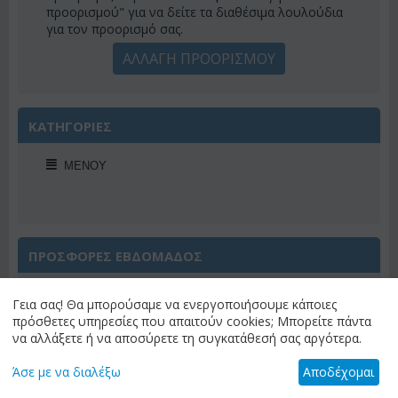
προορισμού" για να δείτε τα διαθέσιμα λουλούδια
για τον προορισμό σας.
ΑΛΛΑΓΗ ΠΡΟΟΡΙΣΜΟΥ
ΚΑΤΗΓΟΡΙΕΣ
ΜΕΝΟΎ
ΠΡΟΣΦΟΡΕΣ ΕΒΔΟΜΑΔΟΣ
Γεια σας! Θα μπορούσαμε να ενεργοποιήσουμε κάποιες
πρόσθετες υπηρεσίες που απαιτούν cookies; Μπορείτε πάντα
να αλλάξετε ή να αποσύρετε τη συγκατάθεσή σας αργότερα.
Έκπτωση 22%
Άσε με να διαλέξω
Αποδέχομαι