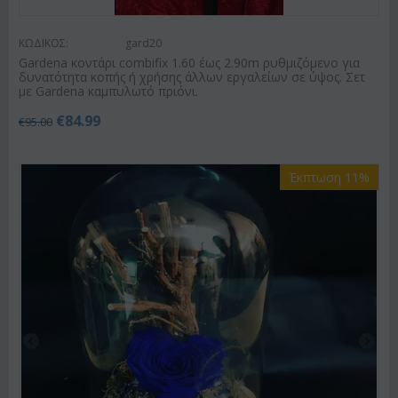
ΚΩΔΙΚΟΣ:
gard20
Gardena κοντάρι combifix 1.60 έως 2.90m ρυθμιζόμενο για
δυνατότητα κοπής ή χρήσης άλλων εργαλείων σε ύψος. Σετ
με Gardena καμπυλωτό πριόνι.
€
84.99
€
95.00
Έκπτωση 11%