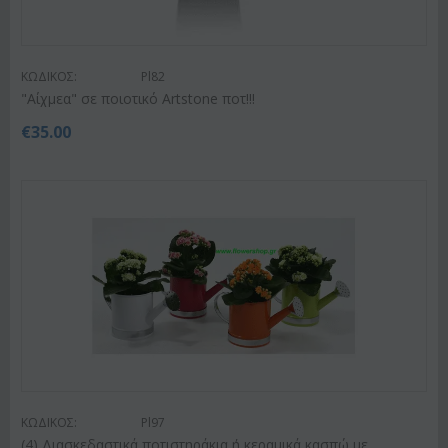
ΚΩΔΙΚΟΣ:
Pl82
"Αίχμεα" σε ποιοτικό Artstone ποτ!!!
€
35.00
ΚΩΔΙΚΟΣ:
Pl97
(4) Διασκεδαστικά ποτιστηράκια ή κεραμικά κασπώ με