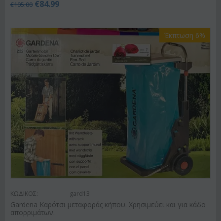
€
84.99
€
105.00
Έκπτωση 6%
ΚΩΔΙΚΟΣ:
gard13
Gardena Καρότσι μεταφοράς κήπου. Χρησιμεύει και για κάδο
απορριμάτων.