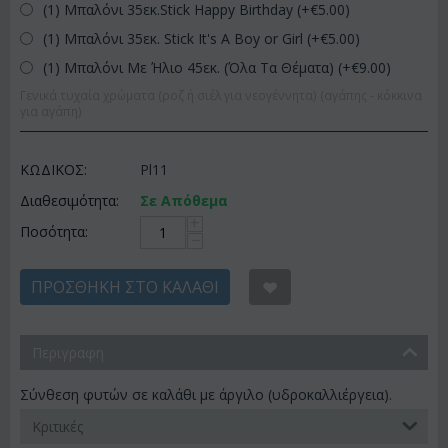
(1) Μπαλόνι 35εκ.Stick Happy Birthday (+€
5.00
)
(1) Μπαλόνι 35εκ. Stick It's A Boy or Girl (+€
5.00
)
(1) Μπαλόνι Με Ήλιο 45εκ. (Όλα Τα Θέματα) (+€
9.00
)
Γενικά τυχαία χρώματα (ροζ ή σιέλ για νεογέννητα) (αγάπης - κόκκινα
για αγάπη)
ΚΩΔΙΚΟΣ:
Pl11
Διαθεσιμότητα:
Σε Απόθεμα
+
Ποσότητα:
−
ΠΡΟΣΘΉΚΗ ΣΤΟ ΚΑΛΆΘΙ
Περιγραφη
Σύνθεση φυτών σε καλάθι με άργιλο (υδροκαλλιέργεια).
Κριτικές