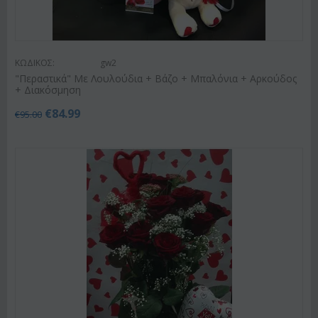
ΚΩΔΙΚΟΣ:
gw2
"Περαστικά" Με Λουλούδια + Βάζο + Μπαλόνια + Αρκούδος
+ Διακόσμηση
€
84.99
€
95.00