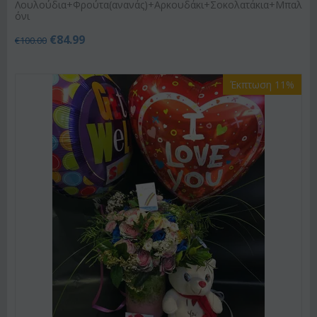
Λουλούδια+Φρούτα(ανανάς)+Αρκουδάκι+Σοκολατάκια+Μπαλ
όνι
€
84.99
€
100.00
Έκπτωση 11%