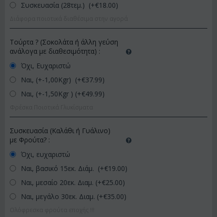
Συσκευασία (28τεμ.) (+€
18.00
)
Διάφορα ποιοτικά διαθέσιμα στην αγορά
Τούρτα ? (Σοκολάτα ή άλλη γεύση
ανάλογα με διαθεσιμότητα)
:
Όχι, Ευχαριστώ
Ναι, (+-1,00Kgr) (+€
37.99
)
Ναι, (+-1,50Kgr ) (+€
49.99
)
Φρέσκα Ποιοτικά Γλυκίσματα
Συσκευασία (Καλάθι ή Γυάλινο)
με Φρούτα?
:
Όχι, ευχαριστώ
Ναι, βασικό 15εκ. Διάμ. (+€
19.00
)
Ναι, μεσαίο 20εκ. Διαμ. (+€
25.00
)
Ναι, μεγάλο 30εκ. Διαμ. (+€
35.00
)
Ολόφρεσκα φρούτα εποχής !!!