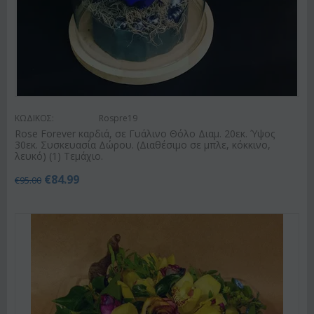
ΚΩΔΙΚΟΣ:
Rospre19
Rose Forever καρδιά, σε Γυάλινο Θόλο Διαμ. 20εκ. Ύψος
30εκ. Συσκευασία Δώρου. (Διαθέσιμο σε μπλε, κόκκινο,
λευκό) (1) Τεμάχιο.
€
84.99
€
95.00