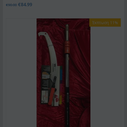
€
84.99
€
90.00
Έκπτωση 11%