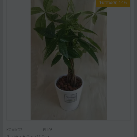
Έκπτωση 14%
ΚΩΔΙΚΟΣ:
Pl105
Pachira + Ποτ (1) Τεμ.