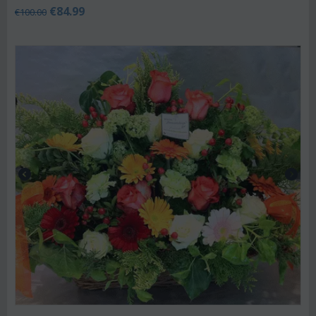
€
84.99
€
100.00