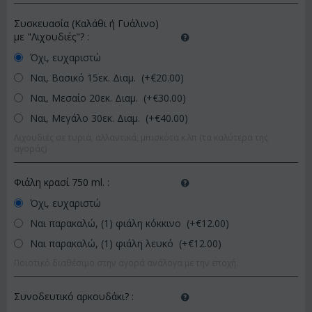
Συσκευασία (Καλάθι ή Γυάλινο)
με "Λιχουδιές"?
:
Όχι, ευχαριστώ
Ναι, Βασικό 15εκ. Διαμ. (+€
20.00
)
Ναι, Μεσαίο 20εκ. Διαμ. (+€
30.00
)
Ναι, Μεγάλο 30εκ. Διαμ. (+€
40.00
)
Λιχουδιές σε τυριά, αλλαντικά, μπισκότα κ.λπ (τα καλύτερα της
αγοράς)
Φιάλη κρασί 750 ml.
:
Όχι, ευχαριστώ
Ναι παρακαλώ, (1) φιάλη κόκκινο (+€
12.00
)
Ναι παρακαλώ, (1) φιάλη λευκό (+€
12.00
)
Ποιοτικό διαθέσιμο στην αγορά ανάλογα με την εποχή.
Συνοδευτικό αρκουδάκι?
: