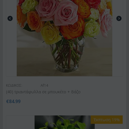
ΚΩΔΙΚΟΣ:
Af14
(40) τριαντάφυλλα σε μπουκέτο + Βάζο
€
84.99
Έκπτωση 19%