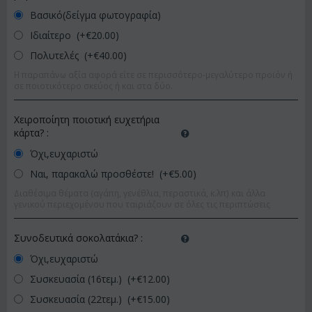
Βασικό(δείγμα φωτογραφία)
Ιδιαίτερο (+€
20.00
)
Πολυτελές (+€
40.00
)
Η παραπάνω αξία αφορά είτε σε περισσότερο-μεγαλύτερο προϊόν ή
σε ποιοτικότερο σκεύος ή και στα δύο.
Χειροποίητη ποιοτική ευχετήρια
κάρτα?
:
Όχι,ευχαριστώ
Ναι, παρακαλώ προσθέστε! (+€
5.00
)
Διαθέσιμα θέματα (αγάπη, γενέθλια, περαστικά, κ.λπ) και άλλα
γενικού περιεχομένου που ταιριάζουν σε όλες τις περιπτώσεις
Συνοδευτικά σοκολατάκια?
:
Όχι,ευχαριστώ
Συσκευασία (16τεμ.) (+€
12.00
)
Συσκευασία (22τεμ.) (+€
15.00
)