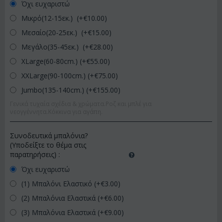
Όχι ευχαριστώ
Μικρό(12-15εκ.) (+€
10.00
)
Μεσαίο(20-25εκ.) (+€
15.00
)
Μεγάλο(35-45εκ.) (+€
28.00
)
XLarge(60-80cm.) (+€
55.00
)
XXLarge(90-100cm.) (+€
75.00
)
Jumbo(135-140cm.) (+€
155.00
)
Γενικά τυχαία σχέδια & χρώματα.Ροζ και μπλέ για
νεογγέννητα.Κόκκινα για αγάπη.
Συνοδευτικά μπαλόνια?
(Υποδείξτε το θέμα στις
παρατηρήσεις)
:
Όχι ευχαριστώ
(1) Μπαλόνι Ελαστικό (+€
3.00
)
(2) Μπαλόνια Ελαστικά (+€
6.00
)
(3) Μπαλόνια Ελαστικά (+€
9.00
)