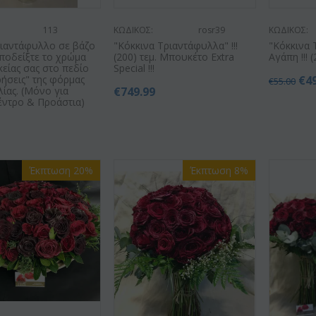
113
ΚΩΔΙΚΟΣ:
rosr39
ΚΩΔΙΚΟΣ:
ριαντάφυλλο σε βάζο
"Κόκκινα Τριαντάφυλλα" !!!
"Κόκκινα 
 Υποδείξτε το χρώμα
(200) τεμ. Μπουκέτο Extra
Αγάπη !!! (
κείας σας στο πεδίο
Special !!!
ήσεις" της φόρμας
€
4
€
55.00
ίας. (Μόνο για
€
749.99
έντρο & Προάστια)
Έκπτωση 20%
Έκπτωση 8%