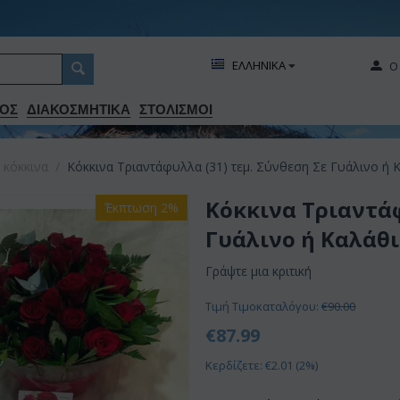
ΕΛΛΗΝΙΚΑ
Ο
ΟΣ
ΔΙΑΚΟΣΜΗΤΙΚA
ΣΤΟΛΙΣΜΟΙ
 κόκκινα
/
Κόκκινα Τριαντάφυλλα (31) τεμ. Σύνθεση Σε Γυάλινο ή Κ
Κόκκινα Τριαντάφ
Έκπτωση 2%
Γυάλινο ή Καλάθι
Γράψτε μια κριτική
Τιμή Τιμοκαταλόγου:
€
90.00
€
87.99
Κερδίζετε: €
2.01
(
2
%)