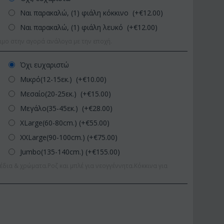
Ναι παρακαλώ, (1) φιάλη κόκκινο (+€
12.00
)
Ναι παρακαλώ, (1) φιάλη λευκό (+€
12.00
)
ιμο στην αγορά ανάλογα με την εποχή.
Όχι ευχαριστώ
Μικρό(12-15εκ.) (+€
10.00
)
Μεσαίο(20-25εκ.) (+€
15.00
)
Μεγάλο(35-45εκ.) (+€
28.00
)
XLarge(60-80cm.) (+€
55.00
)
XXLarge(90-100cm.) (+€
75.00
)
Jumbo(135-140cm.) (+€
155.00
)
έδια & χρώματα.Ροζ και μπλέ για νεογγέννητα.Κόκκινα για