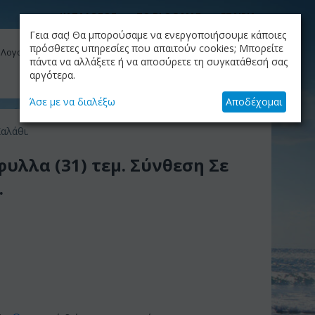
ΚΑΤΑΛΟΓΟΣ
ΤΟ BLOG ΜΑΣ
ΕΤΑΙΡΙΑ
Γεια σας! Θα μπορούσαμε να ενεργοποιήσουμε κάποιες
ΚΑΛΆΘΙ
πρόσθετες υπηρεσίες που απαιτούν cookies; Μπορείτε
 Λογαριασμός μου
Το καλάθι είναι άδειο
πάντα να αλλάξετε ή να αποσύρετε τη συγκατάθεσή σας
αργότερα.
+30.210.9319884
Skype Call
Άσε με να διαλέξω
Αποδέχομαι
αλάθι.
υλλα (31) τεμ. Σύνθεση Σε
.