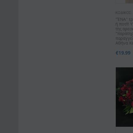
ΚΩΔΙΚΟΣ:
"ΈΝΑ" τ
ή ποτ!!!
της αρεσ
"παρατηρ
παραγγελ
Αθήνα Κ
€
19.99