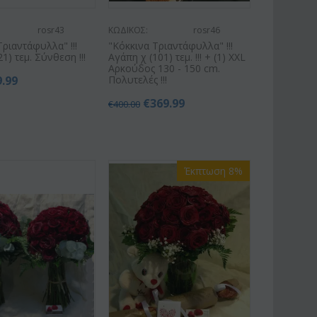
rosr43
ΚΩΔΙΚΟΣ:
rosr46
Τριαντάφυλλα" !!!
"Κόκκινα Τριαντάφυλλα" !!!
21) τεμ. Σύνθεση !!!
Αγάπη χ (101) τεμ. !!! + (1) XXL
Αρκούδος 130 - 150 cm.
9.99
Πολυτελές !!!
€
369.99
€
400.00
Έκπτωση 8%