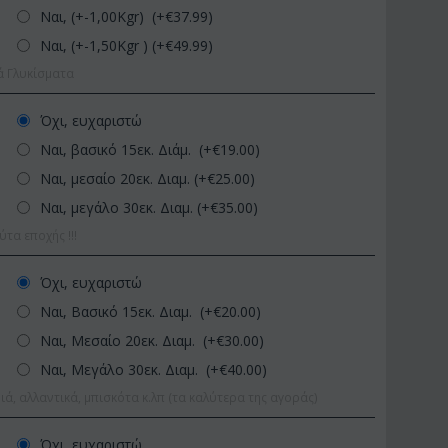
Ναι, (+-1,00Kgr) (+€
37.99
)
Ναι, (+-1,50Kgr ) (+€
49.99
)
ά Γλυκίσματα
Όχι, ευχαριστώ
Ναι, βασικό 15εκ. Διάμ. (+€
19.00
)
Ναι, μεσαίο 20εκ. Διαμ. (+€
25.00
)
Ναι, μεγάλο 30εκ. Διαμ. (+€
35.00
)
ΚΩΔΙΚΟΣ:
Afp1
ΚΩΔΙΚΟΣ:
Pl92
α εποχής !!!
Ορχιδέα φαλαίνοψις σε
Φυτό "Zamioculcas" (Zamia).
γυάλινο βάζο
Ποιοτική Γλά...
Όχι, ευχαριστώ
€
39.99
€
54.99
€
45.00
€
65.00
Ναι, Βασικό 15εκ. Διαμ. (+€
20.00
)
Ναι, Μεσαίο 20εκ. Διαμ. (+€
30.00
)
Ναι, Μεγάλο 30εκ. Διαμ. (+€
40.00
)
ιά, αλλαντικά, μπισκότα κ.λπ (τα καλύτερα της αγοράς)
Όχι, ευχαριστώ