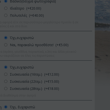
Βασικό(δείγμα φωτογραφία)
ό
Ιδιαίτερο (+€
20.00
)
Πολυτελές (+€
40.00
)
α αφορά είτε σε περισσότερο-μεγαλύτερο προϊόν ή σε
εύος ή και στα δύο.
Όχι,ευχαριστώ
Ναι, παρακαλώ προσθέστε! (+€
5.00
)
 (αγάπη, γενέθλια, περαστικά, κ.λπ) και άλλα γενικού
υ ταιριάζουν σε όλες τις περιπτώσεις
Όχι,ευχαριστώ
Συσκευασία (16τεμ.) (+€
12.00
)
Συσκευασία (22τεμ.) (+€
15.00
)
Συσκευασία (28τεμ.) (+€
18.00
)
Έκπτωση 11%
Έκπτωση 15%
κά διαθέσιμα στην αγορά
Όχι, Ευχαριστώ
η