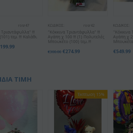
rosr47
ΚΩΔΙΚΟΣ:
rosr42
ΚΩΔΙΚΟΣ:
 Τριαντάφυλλα" !!!
"Κόκκινα Τριαντάφυλλα" !!!
"Κόκκινα 
101) τεμ. !!! Καλάθι.
Αγάπη χ 100 !!! (1) Πολυτελές
Αγάπη χ 20
Μπουκέτο (100) τεμ..!!!
Μπουκέτα (
€
199.99
€
274.99
€
549.99
€
300.00
ΙΔΙΑ ΤΙΜΗ
Έκπτωση 15%