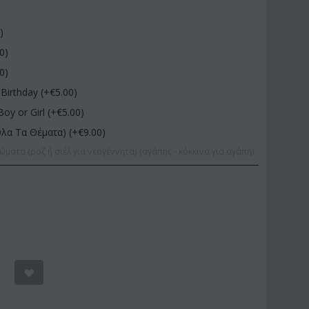
0
)
00
)
00
)
Birthday (+€
5.00
)
Boy or Girl (+€
5.00
)
Όλα Τα Θέματα) (+€
9.00
)
ώματα (ροζ ή σιέλ για νεογέννητα) (αγάπης - κόκκινα για αγάπη)