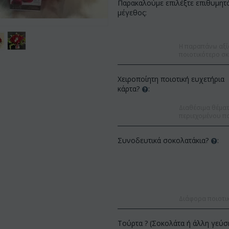
Παρακαλούμε επιλέξτε επιθυμητ
μέγεθος:
Η παραπάνω αξί
ποιοτικότερο σκ
Χειροποίητη ποιοτική ευχετήρια
κάρτα?
:
Διαθέσιμα θέματα
περιεχομένου πο
Συνοδευτικά σοκολατάκια?
:
Έκπτωση 9%
Έκπτωση 12%
Διάφορα ποιοτι
Τούρτα ? (Σοκολάτα ή άλλη γεύσ