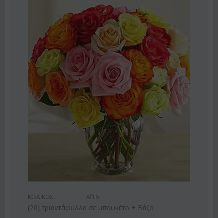
2%
ΚΩΔ
Ροζ
ΚΩΔΙΚΟΣ:
Af16
€
55
(20) τριαντάφυλλα σε μπουκέτο + Βάζο