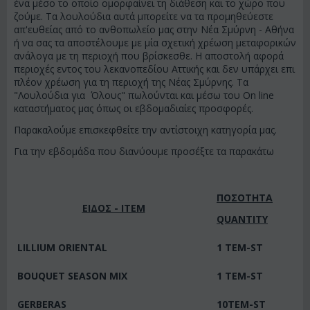
ένα μέσο το οποίο ομορφαίνει τη διάθεση και το χώρο που
ζούμε. Τα λουλούδια αυτά μπορείτε να τα προμηθεύεστε
απ'ευθείας από το ανθοπωλείο μας στην Νέα Σμύρνη - Αθήνα
ή να σας τα αποστέλουμε με μία σχετική χρέωση μεταφορικών
ανάλογα με τη περιοχή που βρίσκεσθε. Η αποστολή αφορά
περιοχές εντος του λεκανοπεδίου Αττικής και δεν υπάρχει επι
πλέον χρέωση για τη περιοχή της Νέας Σμύρνης. Τα
"Λουλούδια για Όλους" πωλούνται και μέσω του On line
καταστήματος μας όπως οι εβδομαδιαίες προσφορές.
Παρακαλούμε επισκεφθείτε την αντίστοιχη κατηγορία μας.
Για την εβδομάδα που διανύουμε προσέξτε τα παρακάτω
ΠΟΣΟΤΗΤΑ
ΕΙΔΟΣ - ITEM
QUANTITY
LILLIUM ORIENTAL
1 TEM-ST
BOUQUET SEASON MIX
1 ΤΕΜ-ST
GERBERAS
10ΤΕΜ-ST