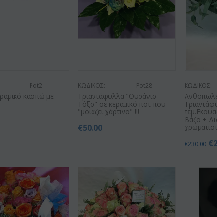
Pot2
ΚΩΔΙΚΟΣ:
Pot28
ΚΩΔΙΚΟΣ:
εραμικό κασπώ με
Tριαντάφυλλα "Ουράνιο
Ανθοπωλεί
Τόξο" σε κεραμικό ποτ που
Τριαντάφυ
"μοιάζει χάρτινο" !!!
τεμ.Εκουα
Βάζο + Δ
€
50.00
χρωματιστ
€
€
230.00