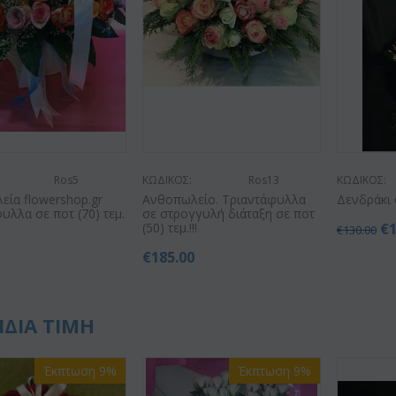
Ros5
ΚΩΔΙΚΟΣ:
Ros13
ΚΩΔΙΚΟΣ:
ία flowershop.gr
Ανθοπωλείο. Τριαντάφυλλα
Δενδράκι
υλλα σε ποτ (70) τεμ.
σε στρογγυλή διάταξη σε ποτ
(50) τεμ.!!!
€
€
130.00
0
€
185.00
ΙΔΙΑ ΤΙΜΗ
Έκπτωση 9%
Έκπτωση 9%