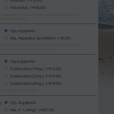
Ιδιαίτερο (+€
20.00
)
Πολυτελές (+€
40.00
)
α αφορά είτε σε περισσότερο-μεγαλύτερο προϊόν ή σε
εύος ή και στα δύο.
Όχι,ευχαριστώ
Ναι, παρακαλώ προσθέστε! (+€
5.00
)
 (αγάπη, γενέθλια, περαστικά, κ.λπ) και άλλα γενικού
υ ταιριάζουν σε όλες τις περιπτώσεις
Όχι,ευχαριστώ
Συσκευασία (16τεμ.) (+€
12.00
)
Συσκευασία (22τεμ.) (+€
15.00
)
Συσκευασία (28τεμ.) (+€
18.00
)
κά διαθέσιμα στην αγορά
 9%
Έκπτωση 11%
Έκ
Όχι, Ευχαριστώ
η
Ναι, (+-1,00Kgr) (+€
37.99
)