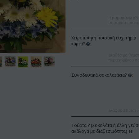
Η παραπάνω αξί
ποιοτικότερο σκ
Χειροποίητη ποιοτική ευχετήρια
κάρτα?
:
Διαθέσιμα θέματα
περιεχομένου πο
Συνοδευτικά σοκολατάκια?
:
Διάφορα ποιοτι
Έκπτωση
Έκπτωση 12%
Τούρτα ? (Σοκολάτα ή άλλη γεύσ
ανάλογα με διαθεσιμότητα)
: