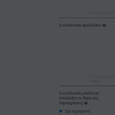
Ποιοτικό διαθέσ
Συνοδευτικό αρκουδάκι?
:
Γενικά τυχαία σχ
αγάπη.
Συνοδευτικά μπαλόνια?
(Υποδείξτε το θέμα στις
παρατηρήσεις)
:
Όχι ευχαριστώ