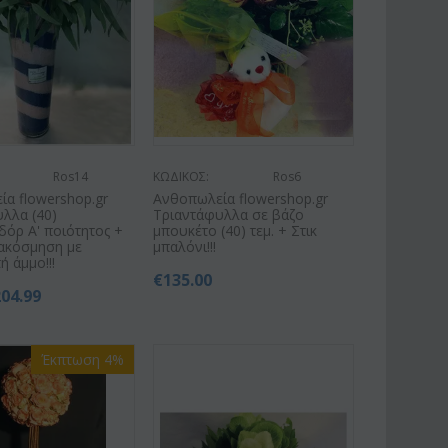
Ros14
ΚΩΔΙΚΟΣ:
Ros6
α flowershop.gr
Ανθοπωλεία flowershop.gr
λλα (40)
Τριαντάφυλλα σε βάζο
δόρ Α' ποιότητος +
μπουκέτο (40) τεμ. + Στικ
ιακόσμηση με
μπαλόνι!!!
ή άμμο!!!
€
135.00
204.99
Έκπτωση 4%