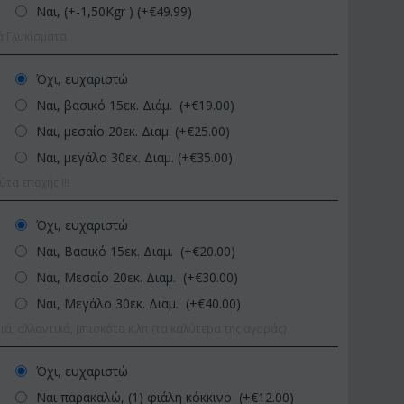
Ναι, (+-1,50Kgr ) (+€
49.99
)
ά Γλυκίσματα
Όχι, ευχαριστώ
Ναι, βασικό 15εκ. Διάμ. (+€
19.00
)
Ναι, μεσαίο 20εκ. Διαμ. (+€
25.00
)
Ναι, μεγάλο 30εκ. Διαμ. (+€
35.00
)
α εποχής !!!
ΚΩΔΙΚΟΣ:
Afp1
ΚΩΔΙΚΟΣ:
κ.
Ορχιδέα φαλαίνοψις σε
Φυτό "Zamioculcas
Όχι, ευχαριστώ
γυάλινο βάζο
Ποιοτική Γλά...
Ναι, Βασικό 15εκ. Διαμ. (+€
20.00
)
€
39.99
€
54.99
€
45.00
€
65.00
Ναι, Μεσαίο 20εκ. Διαμ. (+€
30.00
)
Ναι, Μεγάλο 30εκ. Διαμ. (+€
40.00
)
ιά, αλλαντικά, μπισκότα κ.λπ (τα καλύτερα της αγοράς)
Όχι, ευχαριστώ
Ναι παρακαλώ, (1) φιάλη κόκκινο (+€
12.00
)