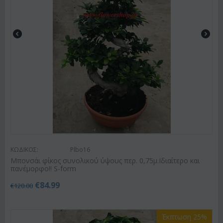
ΚΩΔΙΚΟΣ:
Plbo16
Μπονσάι φίκος συνολικού ύψους περ. 0,75μ.Ιδιαίτερο και
πανέμορφο!! S-form
€
84.99
€
120.00
Έκπτωση 25%