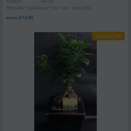
ΚΩΔΙΚΟΣ:
Plbo19
Μπονσάι "Σφένδαμος" Ποτ 12εκ. Ύψος 25εκ.
€
74.99
€
80.00
Έκπτωση 26%