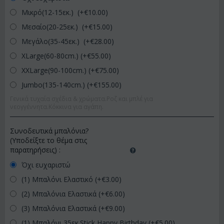
Μικρό(12-15εκ.) (+€
10.00
)
Μεσαίο(20-25εκ.) (+€
15.00
)
Μεγάλο(35-45εκ.) (+€
28.00
)
XLarge(60-80cm.) (+€
55.00
)
XXLarge(90-100cm.) (+€
75.00
)
Jumbo(135-140cm.) (+€
155.00
)
Γενικά τυχαία σχέδια & χρώματα.Ροζ και μπλέ για
νεογγέννητα.Κόκκινα για αγάπη.
Συνοδευτικά μπαλόνια?
(Υποδείξτε το θέμα στις
παρατηρήσεις)
:
Όχι ευχαριστώ
(1) Μπαλόνι Ελαστικό (+€
3.00
)
(2) Μπαλόνια Ελαστικά (+€
6.00
)
(3) Μπαλόνια Ελαστικά (+€
9.00
)
(1) Μπαλόνι 35εκ.Stick Happy Birthday (+€
5.00
)