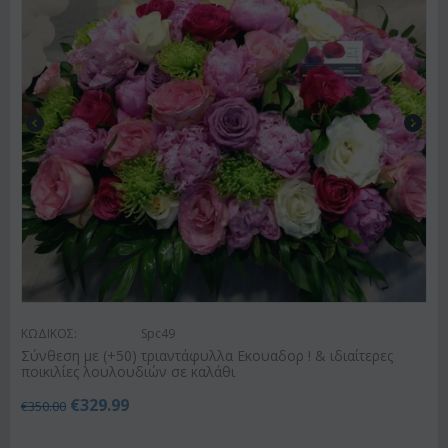
ΚΩΔΙΚΟΣ:
Spc49
Σύνθεση με (+50) τριαντάφυλλα Εκουαδορ ! & ιδιαίτερες
ποικιλίες λουλουδιών σε καλάθι
€
329.99
€
350.00