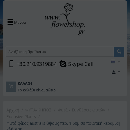
Μενού
+30.210.9319884
Skype Call
ΚΑΛΆΘΙ
Το καλάθι είναι άδειο
Αρχική
/
ΦΥΤΑ-ΚΗΠΟΣ
/
Φυτά - Συνθέσεις φυτών
/
Exclusive Plants
/
Φυτό φίκος australis ύψους περ. 1,60μ.σε ποιοτική κεραμική
γλάστρα