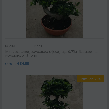
ΚΩΔΙΚΟΣ:
Plbo16
Μπονσάι φίκος συνολικού ύψους περ. 0,75μ.Ιδιαίτερο και
πανέμορφο!! S-form
€
84.99
€
120.00
Έκπτωση 25%