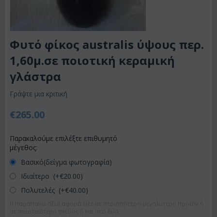
Φυτό φίκος australis ύψους περ.
1,60μ.σε ποιοτική κεραμική
γλάστρα
Γράψτε μια κριτική
€
265.00
Παρακαλούμε επιλέξτε επιθυμητό
μέγεθος:
Βασικό(δείγμα φωτογραφία)
Ιδιαίτερο (+€
20.00
)
Πολυτελές (+€
40.00
)
Η παραπάνω αξία αφορά είτε σε περισσότερο-μεγαλύτερο προϊόν ή
σε ποιοτικότερο σκεύος ή και στα δύο.