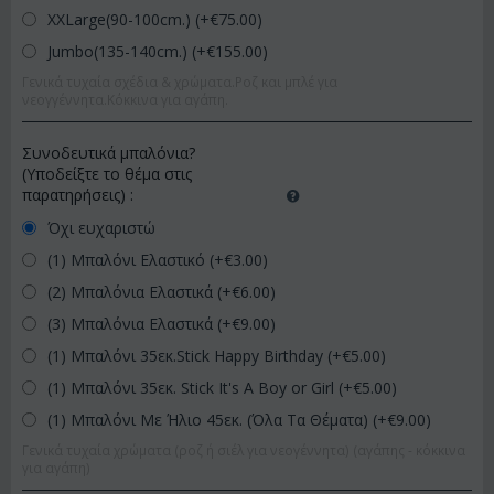
XXLarge(90-100cm.) (+€
75.00
)
Jumbo(135-140cm.) (+€
155.00
)
Γενικά τυχαία σχέδια & χρώματα.Ροζ και μπλέ για
νεογγέννητα.Κόκκινα για αγάπη.
Συνοδευτικά μπαλόνια?
(Υποδείξτε το θέμα στις
παρατηρήσεις)
:
Όχι ευχαριστώ
(1) Μπαλόνι Ελαστικό (+€
3.00
)
(2) Μπαλόνια Ελαστικά (+€
6.00
)
(3) Μπαλόνια Ελαστικά (+€
9.00
)
(1) Μπαλόνι 35εκ.Stick Happy Birthday (+€
5.00
)
(1) Μπαλόνι 35εκ. Stick It's A Boy or Girl (+€
5.00
)
(1) Μπαλόνι Με Ήλιο 45εκ. (Όλα Τα Θέματα) (+€
9.00
)
Γενικά τυχαία χρώματα (ροζ ή σιέλ για νεογέννητα) (αγάπης - κόκκινα
για αγάπη)