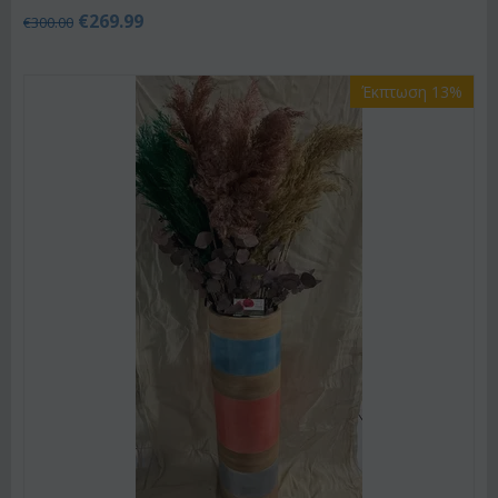
€
269.99
€
300.00
Έκπτωση 13%