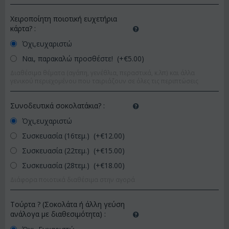
Χειροποίητη ποιοτική ευχετήρια
κάρτα?
:
Όχι,ευχαριστώ
Ναι, παρακαλώ προσθέστε! (+€
5.00
)
Διαθέσιμα θέματα (αγάπη, γενέθλια, περαστικά, κ.λπ) και άλλα
γενικού περιεχομένου που ταιριάζουν σε όλες τις περιπτώσεις
Συνοδευτικά σοκολατάκια?
:
Όχι,ευχαριστώ
Συσκευασία (16τεμ.) (+€
12.00
)
Συσκευασία (22τεμ.) (+€
15.00
)
Συσκευασία (28τεμ.) (+€
18.00
)
Διάφορα ποιοτικά διαθέσιμα στην αγορά
Τούρτα ? (Σοκολάτα ή άλλη γεύση
ανάλογα με διαθεσιμότητα)
: