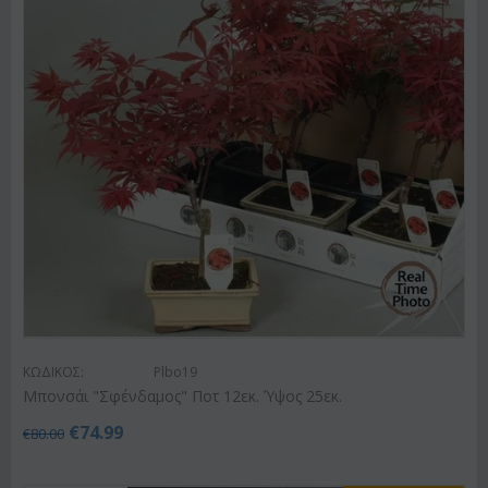
ΚΩΔΙΚΟΣ:
Plbo19
Μπονσάι "Σφένδαμος" Ποτ 12εκ. Ύψος 25εκ.
€
74.99
€
80.00