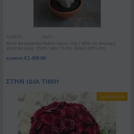
ΚΩΔΙΚΟΣ:
Expl14
Φυτό Beaucarnea Nolina ύψους περ.1.80m. σε ποιοτική
γλάστρα (Διαμ. 55cm Ύψος 31cm). Ηλικία (30+) έτη.
€
2,499.00
€
2,800.00
ΣΤΗΝ ΙΔΙΑ ΤΙΜΗ
Έκπτωση 8%