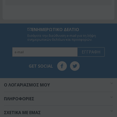
ΕΝΗΜΕΡΩΤΙΚΟ ΔΕΛΤΙΟ
Εισάγετε την διεύθυνση e-mail για τη λήψη
ενημερωτικών δελτίων και προσφορών.
ΕΓΓΡΑΦΉ
GET SOCIAL
O ΛΟΓΑΡΙΑΣΜΌΣ ΜΟΥ
ΠΛΗΡΟΦΟΡΊΕΣ
ΣΧΕΤΙΚΆ ΜΕ ΕΜΆΣ