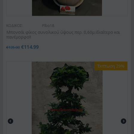
ΚΩΔΙΚΟΣ:
Plbo18
Μπονσάι φίκος συνολικού ύψους περ. 0,60μ.Ιδιαίτερο και
πανέμορφο!!
€
114.99
€
135.00
Έκπτωση 29%