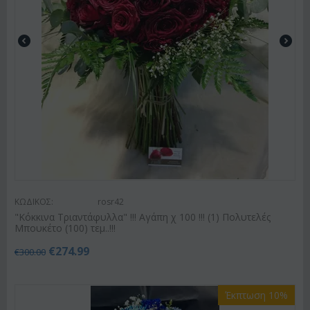
ΚΩΔΙΚΟΣ:
rosr42
"Κόκκινα Τριαντάφυλλα" !!! Αγάπη χ 100 !!! (1) Πολυτελές
Μπουκέτο (100) τεμ..!!!
€
274.99
€
300.00
Έκπτωση 10%