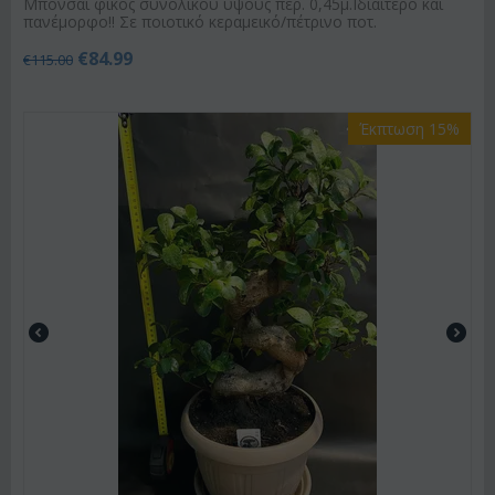
Μπονσάι φίκος συνολικού ύψους περ. 0,45μ.Ιδιαίτερο και
πανέμορφο!! Σε ποιοτικό κεραμεικό/πέτρινο ποτ.
€
84.99
€
115.00
Έκπτωση 15%