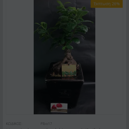
Έκπτωση 26%
ΚΩΔΙΚΟΣ:
Plbo17