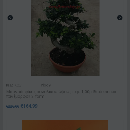
ΚΩΔΙΚΟΣ:
Plbo9
Μπονσάι φίκος συνολικού ύψους περ. 1,00μ.Ιδιαίτερο και
πανέμορφο!! S-form
€
164.99
€
220.00