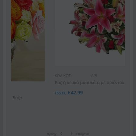
ΚΩΔΙΚΟΣ:
Af9
Ροζ ή λευκό μπουκέτο με οριένταλ λίλιουμ
€
42.99
€
55.00
προηγ
επόμενο