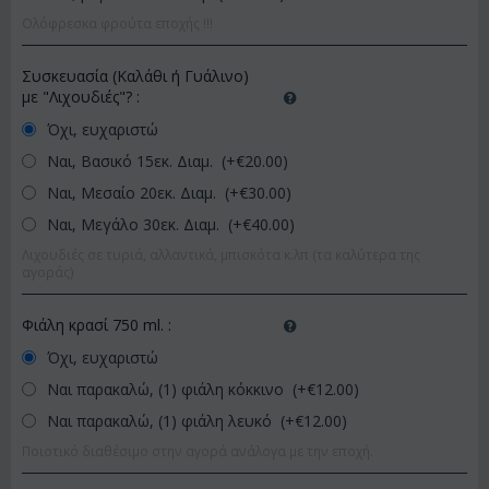
Ολόφρεσκα φρούτα εποχής !!!
Συσκευασία (Καλάθι ή Γυάλινο)
με "Λιχουδιές"?
:
Όχι, ευχαριστώ
Ναι, Βασικό 15εκ. Διαμ. (+€
20.00
)
Ναι, Μεσαίο 20εκ. Διαμ. (+€
30.00
)
Ναι, Μεγάλο 30εκ. Διαμ. (+€
40.00
)
Λιχουδιές σε τυριά, αλλαντικά, μπισκότα κ.λπ (τα καλύτερα της
αγοράς)
Φιάλη κρασί 750 ml.
:
Όχι, ευχαριστώ
Ναι παρακαλώ, (1) φιάλη κόκκινο (+€
12.00
)
Ναι παρακαλώ, (1) φιάλη λευκό (+€
12.00
)
Ποιοτικό διαθέσιμο στην αγορά ανάλογα με την εποχή.