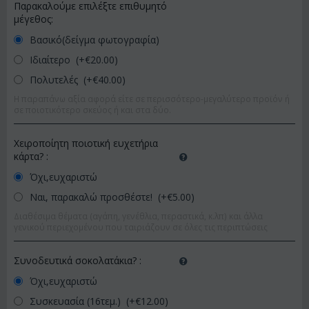
Παρακαλούμε επιλέξτε επιθυμητό
μέγεθος:
Βασικό(δείγμα φωτογραφία)
Ιδιαίτερο (+€
20.00
)
Πολυτελές (+€
40.00
)
Η παραπάνω αξία αφορά είτε σε περισσότερο-μεγαλύτερο προϊόν ή
σε ποιοτικότερο σκεύος ή και στα δύο.
Χειροποίητη ποιοτική ευχετήρια
κάρτα?
:
Όχι,ευχαριστώ
Ναι, παρακαλώ προσθέστε! (+€
5.00
)
Διαθέσιμα θέματα (αγάπη, γενέθλια, περαστικά, κ.λπ) και άλλα
γενικού περιεχομένου που ταιριάζουν σε όλες τις περιπτώσεις
Συνοδευτικά σοκολατάκια?
:
Όχι,ευχαριστώ
Συσκευασία (16τεμ.) (+€
12.00
)