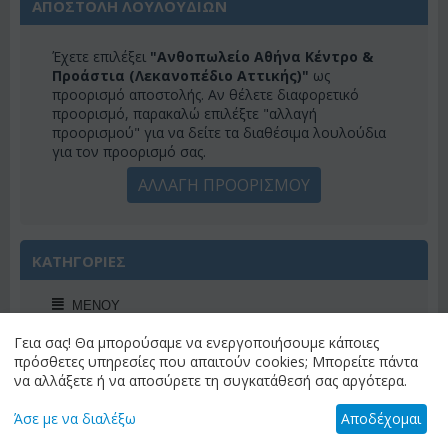
ΑΠΟΣΤΟΛΗ ΛΟΥΛΟΥΔΙΩΝ
Έχετε επιλέξει
"Ανθοπωλείο Αθήνα Κέντρο &
Προάστια (Λεκανοπέδιο Αττικής)"
ως
προορισμό αποστολής. Αν θέλετε διαφορετικό
προορισμό, παρακαλώ επιλέξτε "αλλαγή
προορισμού" για να δείτε τα διαθέσιμα λουλούδια
για τον προορισμό σας.
ΑΛΛΑΓΗ ΠΡΟΟΡΙΣΜΟΥ
ΚΑΤΗΓΟΡΙΕΣ
ΜΕΝΟΎ
Γεια σας! Θα μπορούσαμε να ενεργοποιήσουμε κάποιες
πρόσθετες υπηρεσίες που απαιτούν cookies; Μπορείτε πάντα
να αλλάξετε ή να αποσύρετε τη συγκατάθεσή σας αργότερα.
ΠΡΟΣΦΟΡΕΣ ΕΒΔΟΜΑΔΟΣ
Άσε με να διαλέξω
Αποδέχομαι