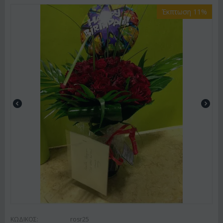
Έκπτωση 11%
ΚΩΔΙΚΟΣ:
rosr25