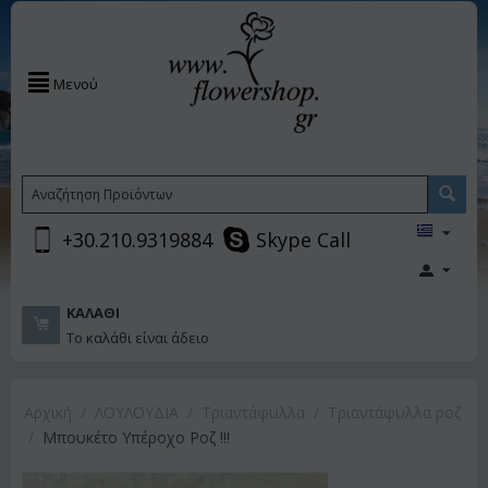
Μενού
+30.210.9319884
Skype Call
ΚΑΛΆΘΙ
Το καλάθι είναι άδειο
Αρχική
/
ΛΟΥΛΟΥΔΙΑ
/
Τριαντάφυλλα
/
Τριαντάφυλλα ροζ
/
Μπουκέτο Υπέροχο Ροζ !!!