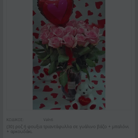
ΚΩΔΙΚΟΣ:
Valn6
(30) ροζ ή φουξια τριαντάφυλλα σε γυάλινο βάζο + μπαλόνι
+ αρκουδάκι.