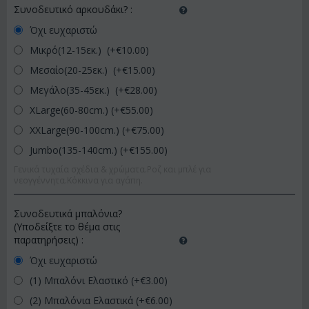
Συνοδευτικό αρκουδάκι?
:
Όχι ευχαριστώ
Μικρό(12-15εκ.) (+€
10.00
)
Μεσαίο(20-25εκ.) (+€
15.00
)
Μεγάλο(35-45εκ.) (+€
28.00
)
XLarge(60-80cm.) (+€
55.00
)
XXLarge(90-100cm.) (+€
75.00
)
Jumbo(135-140cm.) (+€
155.00
)
Γενικά τυχαία σχέδια & χρώματα.Ροζ και μπλέ για
νεογγέννητα.Κόκκινα για αγάπη.
Συνοδευτικά μπαλόνια?
(Υποδείξτε το θέμα στις
παρατηρήσεις)
:
Όχι ευχαριστώ
(1) Μπαλόνι Ελαστικό (+€
3.00
)
(2) Μπαλόνια Ελαστικά (+€
6.00
)