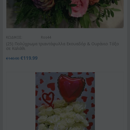
ΚΩΔΙΚΟΣ:
Ros44
(25) Πολύχρωμα τριαντάφυλλα Εκουαδόρ & Ουράνιο Τόξο
σε Καλάθι
€
119.99
€
140.00