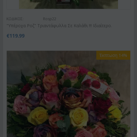
ΚΩΔΙΚΟΣ:
Rosp22
"Υπέροχα Ροζ" Τριαντάφυλλα Σε Καλάθι !!! Ιδιαίτερο.
€
119.99
Έκπτωση 14%