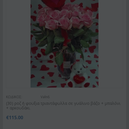
ΚΩΔΙΚΟΣ:
Valn6
(30) ροζ ή φουξια τριαντάφυλλα σε γυάλινο βάζο + μπαλόνι
+ αρκουδάκι.
€
115.00