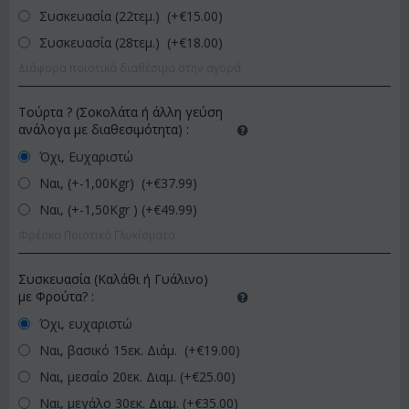
Συσκευασία (22τεμ.) (+€
15.00
)
Συσκευασία (28τεμ.) (+€
18.00
)
Διάφορα ποιοτικά διαθέσιμα στην αγορά
Τούρτα ? (Σοκολάτα ή άλλη γεύση
ανάλογα με διαθεσιμότητα)
:
Όχι, Ευχαριστώ
Ναι, (+-1,00Kgr) (+€
37.99
)
Ναι, (+-1,50Kgr ) (+€
49.99
)
Φρέσκα Ποιοτικά Γλυκίσματα
Συσκευασία (Καλάθι ή Γυάλινο)
με Φρούτα?
:
Όχι, ευχαριστώ
Ναι, βασικό 15εκ. Διάμ. (+€
19.00
)
Ναι, μεσαίο 20εκ. Διαμ. (+€
25.00
)
Ναι, μεγάλο 30εκ. Διαμ. (+€
35.00
)