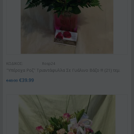
ΚΩΔΙΚΟΣ:
Rosp24
"Υπέροχα Ροζ" Τριαντάφυλλα Σε Γυάλινο Βάζο !!! (21) τεμ.
€
39.99
€
48.00