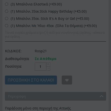
(3) Μπαλόνια Ελαστικά (+€
9.00
)
(1) Μπαλόνι 35εκ.Stick Happy Birthday (+€
5.00
)
(1) Μπαλόνι 35εκ. Stick It's A Boy or Girl (+€
5.00
)
(1) Μπαλόνι Με Ήλιο 45εκ. (Όλα Τα Θέματα) (+€
9.00
)
Γενικά τυχαία χρώματα (ροζ ή σιέλ για νεογέννητα) (αγάπης - κόκκινα
για αγάπη)
ΚΩΔΙΚΟΣ:
Rosp21
Διαθεσιμότητα:
Σε Απόθεμα
+
Ποσότητα:
−
ΠΡΟΣΘΉΚΗ ΣΤΟ ΚΑΛΆΘΙ
Περιγραφη
Παράδοση μόνο στη περιοχή της Αττικής.