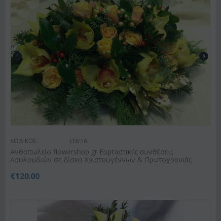
ΚΩΔΙΚΟΣ:
chtr16
Ανθοπωλείο flowershop.gr Εορταστικές συνθέσεις
Λουλουδιών σε δίσκο Χριστουγέννων & Πρωτοχρονιάς.
€
120.00