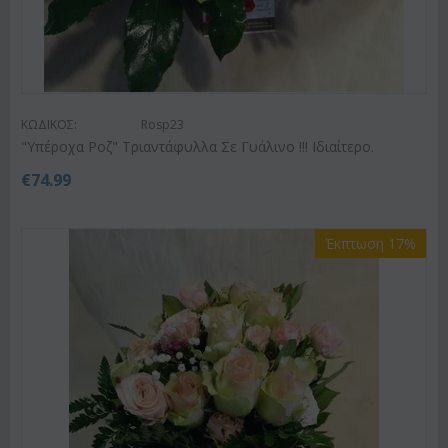
ΚΩΔΙΚΟΣ:
Rosp23
"Υπέροχα Ροζ" Τριαντάφυλλα Σε Γυάλινο !!! Ιδιαίτερο.
€
74.99
Έκπτωση 17%