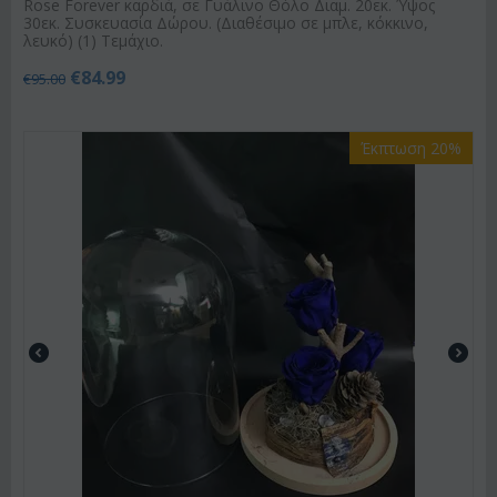
Rose Forever καρδιά, σε Γυάλινο Θόλο Διαμ. 20εκ. Ύψος
30εκ. Συσκευασία Δώρου. (Διαθέσιμο σε μπλε, κόκκινο,
λευκό) (1) Τεμάχιο.
€
84.99
€
95.00
Έκπτωση 20%