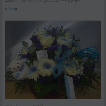
Ανθοσύνθεση σε καλάθι με κλαδιά "matsumata"
€
80.00