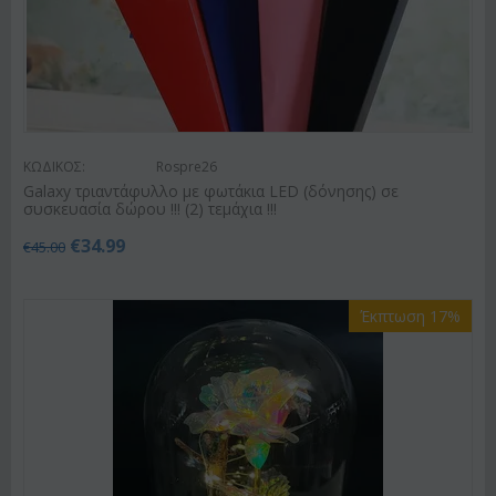
ΚΩΔΙΚΟΣ:
Rospre26
Galaxy τριαντάφυλλο με φωτάκια LED (δόνησης) σε
συσκευασία δώρου !!! (2) τεμάχια !!!
€
34.99
€
45.00
Έκπτωση 17%