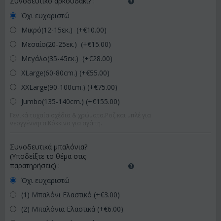
Συνοδευτικό αρκουδάκι?
:
Όχι ευχαριστώ
Μικρό(12-15εκ.) (+€
10.00
)
Μεσαίο(20-25εκ.) (+€
15.00
)
Μεγάλο(35-45εκ.) (+€
28.00
)
XLarge(60-80cm.) (+€
55.00
)
XXLarge(90-100cm.) (+€
75.00
)
Jumbo(135-140cm.) (+€
155.00
)
Γενικά τυχαία σχέδια & χρώματα.Ροζ και μπλέ για
νεογγέννητα.Κόκκινα για αγάπη.
Συνοδευτικά μπαλόνια?
(Υποδείξτε το θέμα στις
παρατηρήσεις)
:
Όχι ευχαριστώ
(1) Μπαλόνι Ελαστικό (+€
3.00
)
(2) Μπαλόνια Ελαστικά (+€
6.00
)