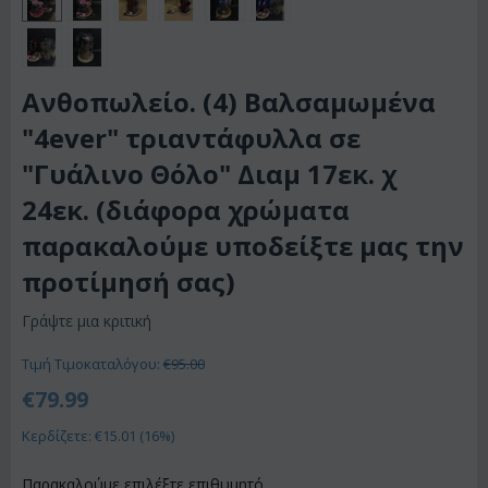
Ανθοπωλείο. (4) Βαλσαμωμένα
"4ever" τριαντάφυλλα σε
"Γυάλινο Θόλο" Διαμ 17εκ. χ
24εκ. (διάφορα χρώματα
παρακαλούμε υποδείξτε μας την
προτίμησή σας)
Γράψτε μια κριτική
Τιμή Τιμοκαταλόγου:
€
95.00
€
79.99
Κερδίζετε: €
15.01
(
16
%)
Παρακαλούμε επιλέξτε επιθυμητό