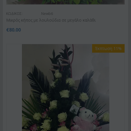
ΚΩΔΙΚΟΣ:
Newb6
Μικρός κήπος με λουλούδια σε μεγάλο καλάθι
€
80.00
Έκπτωση 11%