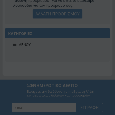
"αλλαγή προορισμού" για να δείτε τα διαθέσιμα
λουλούδια για τον προορισμό σας.
ΑΛΛΑΓΗ ΠΡΟΟΡΙΣΜΟΥ
ΚΑΤΗΓΟΡΙΕΣ
ΜΕΝΟΎ
ΕΝΗΜΕΡΩΤΙΚΟ ΔΕΛΤΙΟ
Εισάγετε την διεύθυνση e-mail για τη λήψη
ενημερωτικών δελτίων και προσφορών.
ΕΓΓΡΑΦΉ