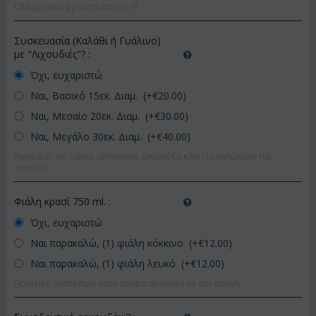
Ολόφρεσκα φρούτα εποχής !!!
Συσκευασία (Καλάθι ή Γυάλινο)
με "Λιχουδιές"?
:
Όχι, ευχαριστώ
Ναι, Βασικό 15εκ. Διαμ. (+€
20.00
)
Ναι, Μεσαίο 20εκ. Διαμ. (+€
30.00
)
Ναι, Μεγάλο 30εκ. Διαμ. (+€
40.00
)
Λιχουδιές σε τυριά, αλλαντικά, μπισκότα κ.λπ (τα καλύτερα της
αγοράς)
Φιάλη κρασί 750 ml.
:
Όχι, ευχαριστώ
Ναι παρακαλώ, (1) φιάλη κόκκινο (+€
12.00
)
Ναι παρακαλώ, (1) φιάλη λευκό (+€
12.00
)
Ποιοτικό διαθέσιμο στην αγορά ανάλογα με την εποχή.