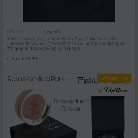
ΚΩΔΙΚΟΣ:
Rospre20
Roses Forever, σε Γυάλινο Θόλο Διαμ. 20εκ. Ύψος 30εκ.
Συσκευασία Δώρου. (Υποδείξτε το χρώμα της αρεσκείας σας
στη φόρμα παραγγελίας) (3) Τεμάχια.
€
79.99
€
100.00
Έκπτωση 15%