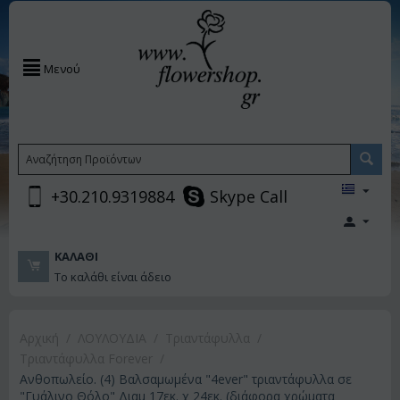
Μενού
+30.210.9319884
Skype Call
ΚΑΛΆΘΙ
Το καλάθι είναι άδειο
Αρχική
/
ΛΟΥΛΟΥΔΙΑ
/
Τριαντάφυλλα
/
Τριαντάφυλλα Forever
/
Ανθοπωλείο. (4) Βαλσαμωμένα "4ever" τριαντάφυλλα σε
"Γυάλινο Θόλο" Διαμ 17εκ. χ 24εκ. (διάφορα χρώματα