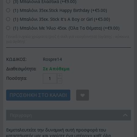
(3) Μπαλόνια Ελαστικά (+€
9.00
)
(1) Μπαλόνι 35εκ.Stick Happy Birthday (+€
5.00
)
(1) Μπαλόνι 35εκ. Stick It's A Boy or Girl (+€
5.00
)
(1) Μπαλόνι Με Ήλιο 45εκ. (Όλα Τα Θέματα) (+€
9.00
)
Γενικά τυχαία χρώματα (ροζ ή σιέλ για νεογέννητα) (αγάπης - κόκκινα
για αγάπη)
ΚΩΔΙΚΟΣ:
Rospre14
Διαθεσιμότητα:
Σε Απόθεμα
+
Ποσότητα:
−
ΠΡΟΣΘΉΚΗ ΣΤΟ ΚΑΛΆΘΙ
Περιγραφη
Εκμεταλευτείτε την δυναμική αυτή προσφορά του
καταστήματός μας και χαρίστε ένα υπέροχο καθ' όλα