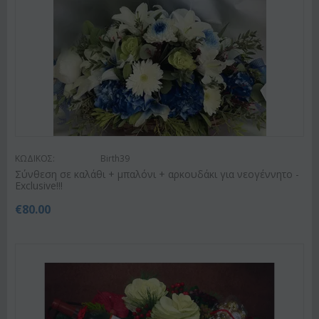
ΚΩΔΙΚΟΣ:
Birth39
Σύνθεση σε καλάθι + μπαλόνι + αρκουδάκι για νεογέννητο -
Exclusive!!!
€
80.00