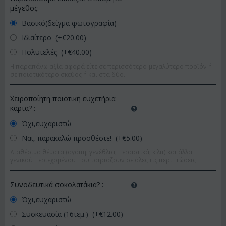
μέγεθος:
Βασικό(δείγμα φωτογραφία)
Ιδιαίτερο (+€
20.00
)
Πολυτελές (+€
40.00
)
Η παραπάνω αξία αφορά είτε σε περισσότερο-μεγαλύτερο προϊόν ή
σε ποιοτικότερο σκεύος ή και στα δύο.
Χειροποίητη ποιοτική ευχετήρια
κάρτα?
:
Όχι,ευχαριστώ
Ναι, παρακαλώ προσθέστε! (+€
5.00
)
Διαθέσιμα θέματα (αγάπη, γενέθλια, περαστικά, κ.λπ) και άλλα
γενικού περιεχομένου που ταιριάζουν σε όλες τις περιπτώσεις
Συνοδευτικά σοκολατάκια?
:
Όχι,ευχαριστώ
Συσκευασία (16τεμ.) (+€
12.00
)