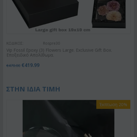
ΚΩΔΙΚΟΣ:
Rospre30
Vip Fossil Epoxy (3) Flowers Large. Exclusive Gift Box.
Εποξειδικό Απολίθωμα.
€
419.99
€
470.00
ΣΤΗΝ ΙΔΙΑ ΤΙΜΗ
Έκπτωση 20%