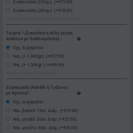
Συσκευασία (22τεμ.) (+€
15.00
)
Συσκευασία (28τεμ.) (+€
18.00
)
Διάφορα ποιοτικά διαθέσιμα στην αγορά
Τούρτα ? (Σοκολάτα ή άλλη γεύση
ανάλογα με διαθεσιμότητα)
:
Όχι, Ευχαριστώ
Ναι, (+-1,00Kgr) (+€
37.99
)
Ναι, (+-1,50Kgr ) (+€
49.99
)
Φρέσκα Ποιοτικά Γλυκίσματα
Συσκευασία (Καλάθι ή Γυάλινο)
με Φρούτα?
:
Όχι, ευχαριστώ
Ναι, βασικό 15εκ. Διάμ. (+€
19.00
)
Ναι, μεσαίο 20εκ. Διαμ. (+€
25.00
)
Ναι, μεγάλο 30εκ. Διαμ. (+€
35.00
)