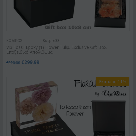
ΚΩΔΙΚΟΣ:
Rospre33
Vip Fossil Epoxy (1) Flower Tulip. Exclusive Gift Box.
Εποξειδικό Απολίθωμα.
€
299.99
€
320.00
Έκπτωση 11%