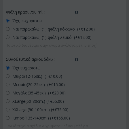
Φιάλη κρασί 750 ml.
:
Όχι, ευχαριστώ
Ναι παρακαλώ, (1) φιάλη κόκκινο (+€
12.00
)
Ναι παρακαλώ, (1) φιάλη λευκό (+€
12.00
)
Ποιοτικό διαθέσιμο στην αγορά ανάλογα με την εποχή.
Συνοδευτικό αρκουδάκι?
:
Όχι ευχαριστώ
Μικρό(12-15εκ.) (+€
10.00
)
Μεσαίο(20-25εκ.) (+€
15.00
)
Μεγάλο(35-45εκ.) (+€
28.00
)
XLarge(60-80cm.) (+€
55.00
)
XXLarge(90-100cm.) (+€
75.00
)
Jumbo(135-140cm.) (+€
155.00
)
Γενικά τυχαία σχέδια & χρώματα.Ροζ και μπλέ για