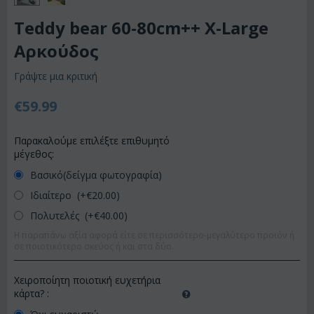
Teddy bear 60-80cm++ X-Large
Αρκούδος
Γράψτε μια κριτική
€
59.99
Παρακαλούμε επιλέξτε επιθυμητό
μέγεθος:
Βασικό(δείγμα φωτογραφία)
Ιδιαίτερο (+€
20.00
)
Πολυτελές (+€
40.00
)
Η παραπάνω αξία αφορά είτε σε περισσότερο-μεγαλύτερο προϊόν ή
σε ποιοτικότερο σκεύος ή και στα δύο.
Χειροποίητη ποιοτική ευχετήρια
κάρτα?
: