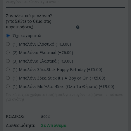
νεογγέννητα.Κόκκινα για αγάπη.
Συνοδευτικά μπαλόνια?
(Υποδείξτε το θέμα στις
παρατηρήσεις)
:
Όχι ευχαριστώ
(1) Μπαλόνι Ελαστικό (+€
3.00
)
(2) Μπαλόνια Ελαστικά (+€
6.00
)
(3) Μπαλόνια Ελαστικά (+€
9.00
)
(1) Μπαλόνι 35εκ.Stick Happy Birthday (+€
5.00
)
(1) Μπαλόνι 35εκ. Stick It's A Boy or Girl (+€
5.00
)
(1) Μπαλόνι Με Ήλιο 45εκ. (Όλα Τα Θέματα) (+€
9.00
)
Γενικά τυχαία χρώματα (ροζ ή σιέλ για νεογέννητα) (αγάπης - κόκκινα
για αγάπη)
ΚΩΔΙΚΟΣ:
acc2
Διαθεσιμότητα:
Σε Απόθεμα