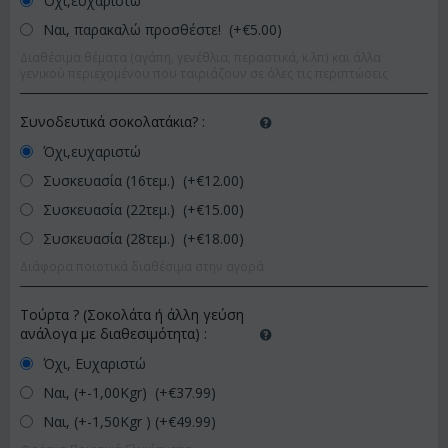
Όχι,ευχαριστώ
Ναι, παρακαλώ προσθέστε! (+€
5.00
)
Διαθέσιμα θέματα (αγάπη, γενέθλια, περαστικά, κ.λπ) και άλλα
γενικού περιεχομένου που ταιριάζουν σε όλες τις περιπτώσεις
Συνοδευτικά σοκολατάκια?
:
Όχι,ευχαριστώ
Συσκευασία (16τεμ.) (+€
12.00
)
Συσκευασία (22τεμ.) (+€
15.00
)
Συσκευασία (28τεμ.) (+€
18.00
)
Διάφορα ποιοτικά διαθέσιμα στην αγορά
Τούρτα ? (Σοκολάτα ή άλλη γεύση
ανάλογα με διαθεσιμότητα)
:
Όχι, Ευχαριστώ
Ναι, (+-1,00Kgr) (+€
37.99
)
Ναι, (+-1,50Kgr ) (+€
49.99
)