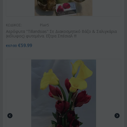
ΚΩΔΙΚΟΣ:
Plair5
Αερόφυτα "Tillandsias" Σε Διακοσμητικό Βάζο & Σαλιγκάρια
(κέλυφος) φυτεμένα. Εξτρα Σπέσιαλ !!!
€
59.99
€
67.00