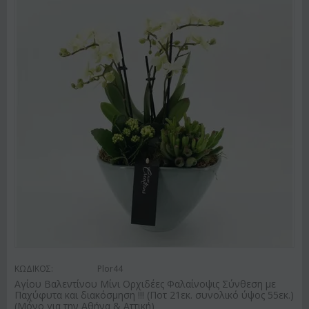
ΚΩΔΙΚΟΣ:
Plor44
Αγίου Βαλεντίνου Μίνι Ορχιδέες Φαλαίνοψις Σύνθεση με
Παχύφυτα και διακόσμηση !!! (Ποτ 21εκ. συνολικό ύψος 55εκ.)
(Μόνο για την Αθήνα & Αττική)