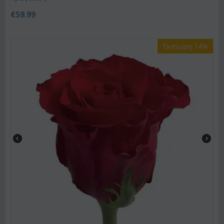
€
59.99
Έκπτωση 14%