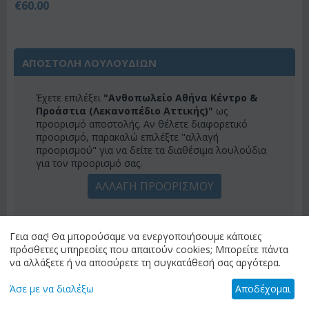
€
60.00
ΑΠΟΣΤΟΛΗ ΛΟΥΛΟΥΔΙΩΝ
Έχετε επιλέξει
"Ανθοπωλείο Αθήνα Κέντρο &
Προάστια (Λεκανοπέδιο Αττικής)"
ως
προορισμό αποστολής. Αν θέλετε διαφορετικό
προορισμό, παρακαλώ επιλέξτε "αλλαγή
προορισμού" για να δείτε τα διαθέσιμα λουλούδια
για τον προορισμό σας.
ΑΛΛΑΓΗ ΠΡΟΟΡΙΣΜΟΥ
Γεια σας! Θα μπορούσαμε να ενεργοποιήσουμε κάποιες
ΚΑΤΗΓΟΡΙΕΣ
πρόσθετες υπηρεσίες που απαιτούν cookies; Μπορείτε πάντα
να αλλάξετε ή να αποσύρετε τη συγκατάθεσή σας αργότερα.
ΜΕΝΟΎ
Άσε με να διαλέξω
Αποδέχομαι