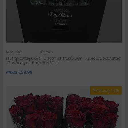
ΚΩΔΙΚΟΣ:
Roswx6
(10) τριαντάφυλλα "Disco" με επικάλυψη "Κεριού/Σοκολάτας"
. Σύνθεση σε Βάζο !!! ΝΕΟ !!!
€
59.99
€
70.00
Έκπτωση 17%