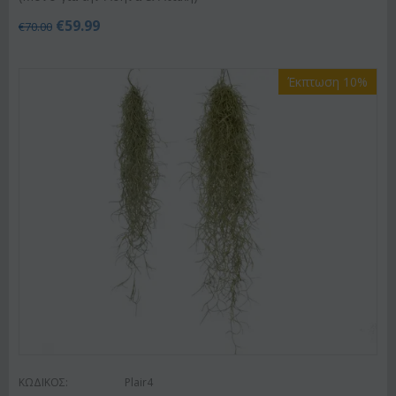
€
59.99
€
70.00
Έκπτωση 10%
ΚΩΔΙΚΟΣ:
Plair4