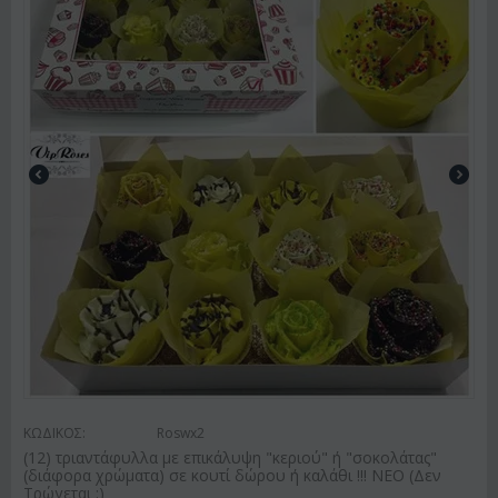
ΚΩΔΙΚΟΣ:
Roswx2
(12) τριαντάφυλλα με επικάλυψη "κεριού" ή "σοκολάτας"
(διάφορα χρώματα) σε κουτί δώρου ή καλάθι !!! ΝΕΟ (Δεν
Τρώγεται :)