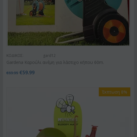
ΚΩΔΙΚΟΣ:
gard12
Gardena Kαρούλι ανέμη για λάστιχο κήπου 60m.
€
59.99
€
69.99
Έκπτωση 8%