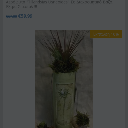
Αερόφυτα "Tillandsias Usneoides" Σε Διακοσμητικό Βάζο.
Εξτρα Σπέσιαλ !!!
€
59.99
€
67.00
Έκπτωση 10%