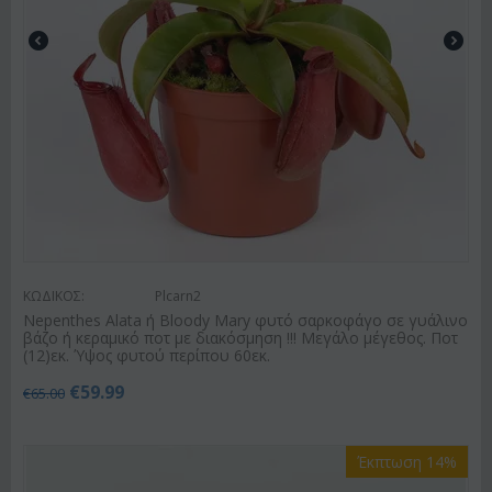
ΚΩΔΙΚΟΣ:
Plcarn2
Nepenthes Alata ή Bloody Mary φυτό σαρκοφάγο σε γυάλινο
βάζο ή κεραμικό ποτ με διακόσμηση !!! Μεγάλο μέγεθος. Ποτ
(12)εκ. Ύψος φυτού περίπου 60εκ.
€
59.99
€
65.00
Έκπτωση 14%