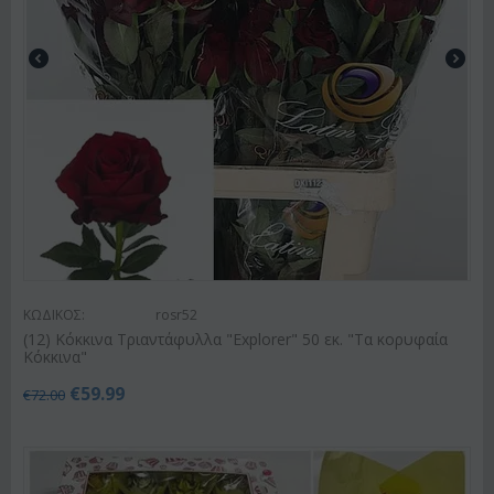
ΚΩΔΙΚΟΣ:
rosr52
(12) Κόκκινα Τριαντάφυλλα "Explorer" 50 εκ. "Τα κορυφαία
Κόκκινα"
€
59.99
€
72.00