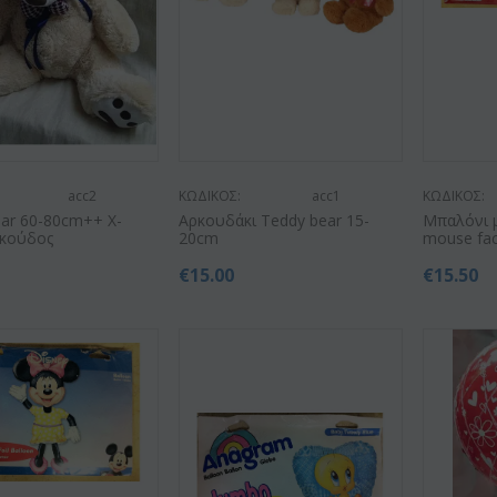
acc2
ΚΩΔΙΚΟΣ:
acc1
ΚΩΔΙΚΟΣ:
ear 60-80cm++ X-
Αρκουδάκι Teddy bear 15-
Μπαλόνι μ
ρκούδος
20cm
mouse face
€
15.00
€
15.50