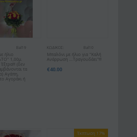
Bal19
ΚΩΔΙΚΟΣ:
Bal10
ε ήλιο
Μπαλόνι με ήλιο για "Καλή
ΤΟ" 1,00μ.
Ανάρρωση ....Τραγουδάει"!!!
Έξτρα!!! (δεν
αμβάνονται τα
€
40.00
α) Αγάπη,
το Αγοράκι ή
.
Έκπτωση 17%