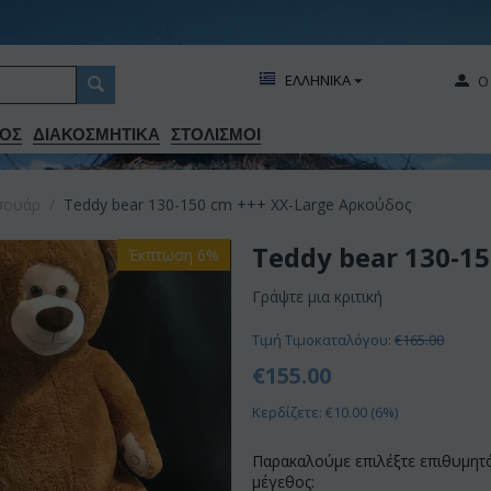
ΕΛΛΗΝΙΚΑ
Ο
ΟΣ
ΔΙΑΚΟΣΜΗΤΙΚA
ΣΤΟΛΙΣΜΟΙ
εσουάρ
/
Teddy bear 130-150 cm +++ XX-Large Αρκούδος
Teddy bear 130-1
Έκπτωση 6%
Γράψτε μια κριτική
Τιμή Τιμοκαταλόγου:
€
165.00
€
155.00
Κερδίζετε: €
10.00
(
6
%)
Παρακαλούμε επιλέξτε επιθυμητ
μέγεθος: