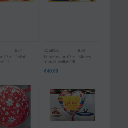
Bal7
ΚΩΔΙΚΟΣ:
Bal8
ε ήλιο ""Mini
Μπαλόνι με ήλιο "Mickey
" !!!!
mouse walker"!!!!
€
40.00