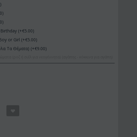
0
)
00
)
00
)
Birthday (+€
5.00
)
Boy or Girl (+€
5.00
)
Όλα Τα Θέματα) (+€
9.00
)
ώματα (ροζ ή σιέλ για νεογέννητα) (αγάπης - κόκκινα για αγάπη)