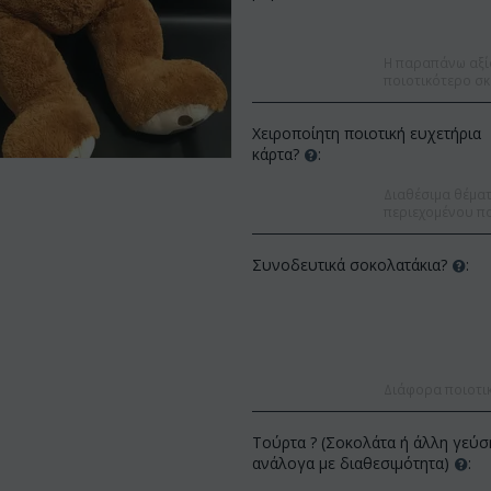
Η παραπάνω αξί
ποιοτικότερο σκ
Χειροποίητη ποιοτική ευχετήρια
κάρτα?
:
Διαθέσιμα θέματα
περιεχομένου πο
Συνοδευτικά σοκολατάκια?
:
Διάφορα ποιοτι
Έκπ
%
Έκπτωση 12%
Τούρτα ? (Σοκολάτα ή άλλη γεύσ
ανάλογα με διαθεσιμότητα)
: