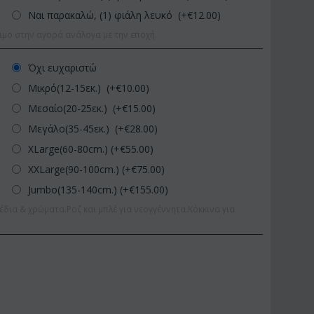
Ναι παρακαλώ, (1) φιάλη λευκό (+€
12.00
)
ιμο στην αγορά ανάλογα με την εποχή.
Όχι ευχαριστώ
Μικρό(12-15εκ.) (+€
10.00
)
Μεσαίο(20-25εκ.) (+€
15.00
)
Μεγάλο(35-45εκ.) (+€
28.00
)
XLarge(60-80cm.) (+€
55.00
)
XXLarge(90-100cm.) (+€
75.00
)
Jumbo(135-140cm.) (+€
155.00
)
έδια & χρώματα.Ροζ και μπλέ για νεογγέννητα.Κόκκινα για