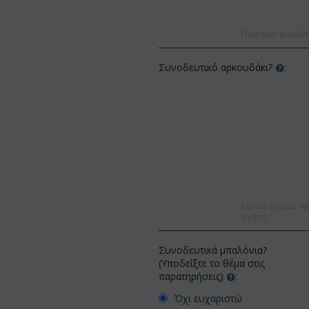
Ποιοτικό διαθέσ
Συνοδευτικό αρκουδάκι?
:
Γενικά τυχαία σχ
αγάπη.
Συνοδευτικά μπαλόνια?
(Υποδείξτε το θέμα στις
παρατηρήσεις)
:
Όχι ευχαριστώ