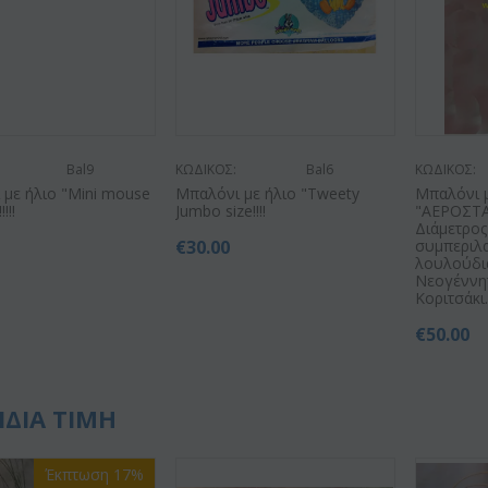
Bal9
ΚΩΔΙΚΟΣ:
Bal6
ΚΩΔΙΚΟΣ:
με ήλιο "Mini mouse
Μπαλόνι με ήλιο "Tweety
Μπαλόνι μ
!!!
Jumbo size!!!!
"ΑΕΡΟΣΤΑ
Διάμετρος 
€
30.00
συμπεριλ
λουλούδι
Νεογέννη
Κοριτσάκι
€
50.00
ΙΔΙΑ ΤΙΜΗ
Έκπτωση 17%