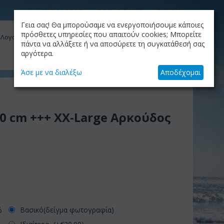
ΚΑΤΑΛΟΓΟΣ
ΤΟ BLOG ΜΑΣ
ΕΤΑΙΡΙΑ
Γεια σας! Θα μπορούσαμε να ενεργοποιήσουμε κάποιες
ΚΑΛΆΘΙ
πρόσθετες υπηρεσίες που απαιτούν cookies; Μπορείτε
 Λογαριασμός μου
Το καλάθι είναι άδειο
πάντα να αλλάξετε ή να αποσύρετε τη συγκατάθεσή σας
αργότερα.
+30.210.9319884
Skype Call
Άσε με να διαλέξω
Αποδέχομαι
50 cm +++ XX-Large Αρκούδος
Βασικό(δείγμα φωτογραφία)
ό