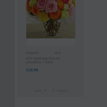
ΚΩΔΙΚΟΣ:
Af16
ΚΩΔΙΚΟΣ:
Af9
(20) τριαντάφυλλα σε
Ροζ ή λευκό μπουκέτο με
μπουκέτο + Βάζο
οριένταλ λίλιουμ
€
39.99
€
42.99
€
55.00
προηγ
επόμενο