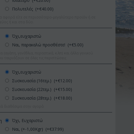
Ιδιαίτερο (+€
20.00
)
Πολυτελές (+€
40.00
)
α αφορά είτε σε περισσότερο-μεγαλύτερο προϊόν ή σε
εύος ή και στα δύο.
Όχι,ευχαριστώ
Ναι, παρακαλώ προσθέστε! (+€
5.00
)
 (αγάπη, γενέθλια, περαστικά, κ.λπ) και άλλα γενικού
υ ταιριάζουν σε όλες τις περιπτώσεις
Όχι,ευχαριστώ
Συσκευασία (16τεμ.) (+€
12.00
)
Συσκευασία (22τεμ.) (+€
15.00
)
Συσκευασία (28τεμ.) (+€
18.00
)
κά διαθέσιμα στην αγορά
τωση 9%
Έκπτωση 11%
Όχι, Ευχαριστώ
η
Ναι, (+-1,00Kgr) (+€
37.99
)