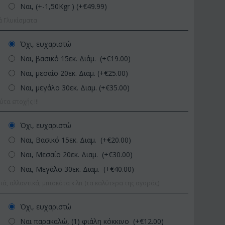
Ναι, (+-1,50Kgr ) (+€
49.99
)
ά Γλυκίσματα
Όχι, ευχαριστώ
Ναι, βασικό 15εκ. Διάμ. (+€
19.00
)
Ναι, μεσαίο 20εκ. Διαμ. (+€
25.00
)
Ναι, μεγάλο 30εκ. Διαμ. (+€
35.00
)
α εποχής !!!
3
ΚΩΔΙΚΟΣ:
Afp1
ΚΩΔΙΚΟΣ:
-70 εκ.
Ορχιδέα φαλαίνοψις σε
Φυτό "Zamiocu
Όχι, ευχαριστώ
γυάλινο βάζο
Ποιοτική Γλά..
Ναι, Βασικό 15εκ. Διαμ. (+€
20.00
)
€
39.99
€
54.9
€
45.00
€
65.00
Ναι, Μεσαίο 20εκ. Διαμ. (+€
30.00
)
Ναι, Μεγάλο 30εκ. Διαμ. (+€
40.00
)
ιά, αλλαντικά, μπισκότα κ.λπ (τα καλύτερα της αγοράς)
Όχι, ευχαριστώ
Ναι παρακαλώ, (1) φιάλη κόκκινο (+€
12.00
)