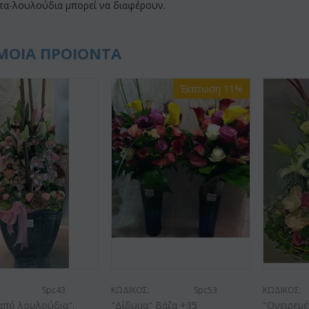
τα-λουλούδια μπορεί να διαφέρουν.
ΜΟΙΑ ΠΡΟΙΟΝΤΑ
Έκπτωση 11%
Spc43
ΚΩΔΙΚΟΣ:
Spc53
ΚΩΔΙΚΟΣ:
από λουλούδια".
"Δίδυμα" Βάζα +35
"Ονειρεμέ