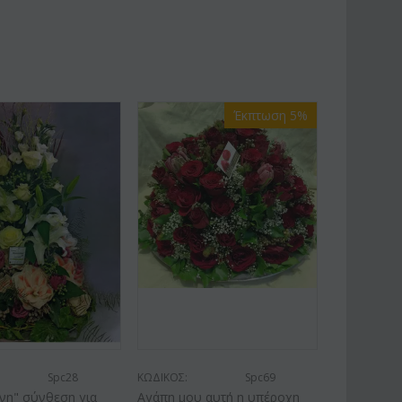
Έκπτωση 5%
Spc28
ΚΩΔΙΚΟΣ:
Spc69
νη" σύνθεση για
Αγάπη μου αυτή η υπέροχη