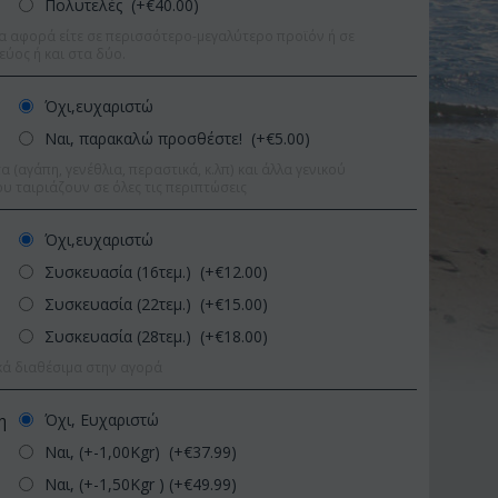
Πολυτελές (+€
40.00
)
α αφορά είτε σε περισσότερο-μεγαλύτερο προϊόν ή σε
εύος ή και στα δύο.
Όχι,ευχαριστώ
Ναι, παρακαλώ προσθέστε! (+€
5.00
)
 (αγάπη, γενέθλια, περαστικά, κ.λπ) και άλλα γενικού
υ ταιριάζουν σε όλες τις περιπτώσεις
Όχι,ευχαριστώ
Συσκευασία (16τεμ.) (+€
12.00
)
Συσκευασία (22τεμ.) (+€
15.00
)
Συσκευασία (28τεμ.) (+€
18.00
)
κά διαθέσιμα στην αγορά
9%
Έκπτωση 11%
Έκπ
Όχι, Ευχαριστώ
η
Ναι, (+-1,00Kgr) (+€
37.99
)
Ναι, (+-1,50Kgr ) (+€
49.99
)