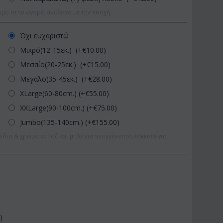
ιμο στην αγορά ανάλογα με την εποχή.
Όχι ευχαριστώ
Μικρό(12-15εκ.) (+€
10.00
)
Μεσαίο(20-25εκ.) (+€
15.00
)
Μεγάλο(35-45εκ.) (+€
28.00
)
XLarge(60-80cm.) (+€
55.00
)
XXLarge(90-100cm.) (+€
75.00
)
Jumbo(135-140cm.) (+€
155.00
)
έδια & χρώματα.Ροζ και μπλέ για νεογγέννητα.Κόκκινα για
0
)