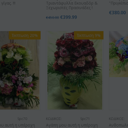
ίγας. !!!
Τριαντάφυλλα Εκουαδόρ &
"Πριγκίπι
Ξεχωριστές Πρασινάδες !
0
€
380.00
€
399.99
€
450.00
Έκπτωση 20%
Έκπτωση 9%
Spc70
ΚΩΔΙΚΟΣ:
Spc71
ΚΩΔΙΚΟΣ:
ου αυτή η υπέροχη
Αγάπη μου αυτή η υπέροχη
Ανθοπωλε