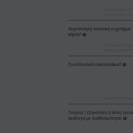
Η παραπάνω αξί
ποιοτικότερο σκ
Χειροποίητη ποιοτική ευχετήρια
κάρτα?
:
Διαθέσιμα θέματα
περιεχομένου πο
Συνοδευτικά σοκολατάκια?
:
Διάφορα ποιοτι
Έκπτωση 
Έκπτωση 12%
Τούρτα ? (Σοκολάτα ή άλλη γεύσ
ανάλογα με διαθεσιμότητα)
: