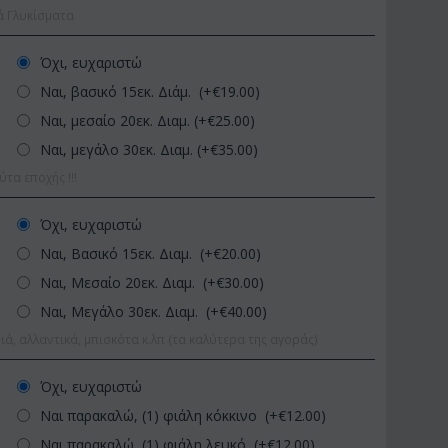
ά Γλυκίσματα
Όχι, ευχαριστώ
Ναι, βασικό 15εκ. Διάμ. (+€
19.00
)
Ναι, μεσαίο 20εκ. Διαμ. (+€
25.00
)
Ναι, μεγάλο 30εκ. Διαμ. (+€
35.00
)
α εποχής !!!
ΚΩΔΙΚΟΣ:
Afp1
ΚΩΔΙΚΟΣ:
Pl
Όχι, ευχαριστώ
Ορχιδέα φαλαίνοψις σε
Φυτό "Zamioculcas"
Ναι, Βασικό 15εκ. Διαμ. (+€
20.00
)
γυάλινο βάζο
Ποιοτική Γλά...
Ναι, Μεσαίο 20εκ. Διαμ. (+€
30.00
)
€
39.99
€
54.99
€
45.00
€
65.00
Ναι, Μεγάλο 30εκ. Διαμ. (+€
40.00
)
ιά, αλλαντικά, μπισκότα κ.λπ (τα καλύτερα της αγοράς)
Όχι, ευχαριστώ
Ναι παρακαλώ, (1) φιάλη κόκκινο (+€
12.00
)
Ναι παρακαλώ, (1) φιάλη λευκό (+€
12.00
)