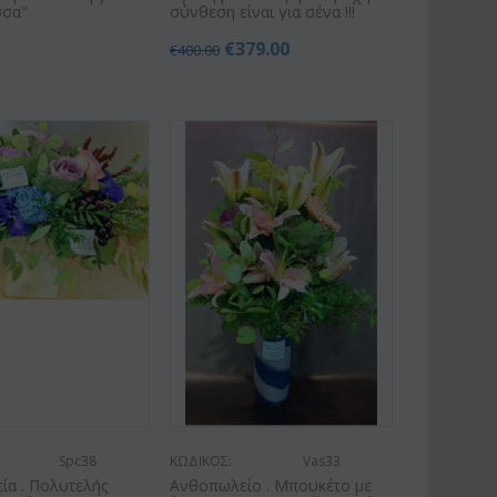
σσα"
σύνθεση είναι για σένα !!!
€
379.00
€
400.00
Spc38
ΚΩΔΙΚΟΣ:
Vas33
ία . Πολυτελής
Ανθοπωλείο . Μπουκέτο με