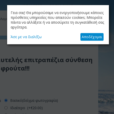
ΚΑΤΑΛΟΓΟΣ
ΤΟ BLOG ΜΑΣ
ΕΤΑΙΡΙΑ
Γεια σας! Θα μπορούσαμε να ενεργοποιήσουμε κάποιες
ΚΑΛΆΘΙ
πρόσθετες υπηρεσίες που απαιτούν cookies; Μπορείτε
 Λογαριασμός μου
Το καλάθι είναι άδειο
πάντα να αλλάξετε ή να αποσύρετε τη συγκατάθεσή σας
αργότερα.
+30.210.9319884
Skype Call
Άσε με να διαλέξω
Αποδέχομαι
λυτελής επιτραπέζια σύνθεση
 φρούτα!!!
Βασικό(δείγμα φωτογραφία)
ό
Ιδιαίτερο (+€
20.00
)