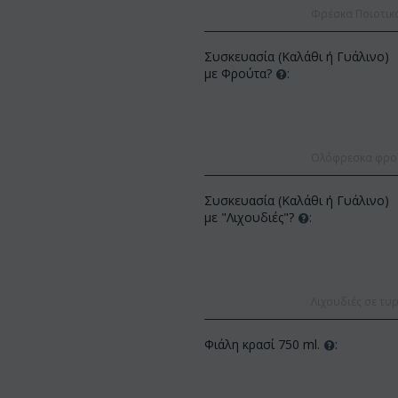
Φρέσκα Ποιοτικ
Συσκευασία (Καλάθι ή Γυάλινο)
με Φρούτα?
:
Ολόφρεσκα φρούτ
ΚΩΔΙΚΟΣ:
Af13
ΚΩΔΙΚΟΣ:
Afp3
Συσκευασία (Καλάθι ή Γυάλινο)
(21) τριαντάφυλλα 60-70 εκ.
Ορχιδέα φαλαίνοψις φυτό "(1)
με "Λιχουδιές"?
:
(διάφορα χρώμ...
στέλεχος λου...
€
49.99
€
55.00
€
21.99
€
25.00
Λιχουδιές σε τυρ
Φιάλη κρασί 750 ml.
: