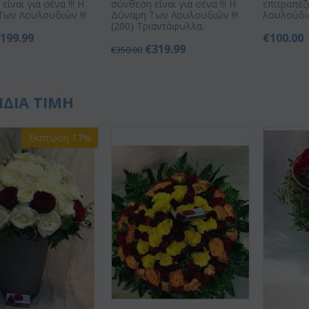
ίναι για σένα !!! Η
σύνθεση είναι για σένα !!! Η
επιτραπέζ
Των Λουλουδιών !!!
Δύναμη Των Λουλουδιών !!!
λουλούδια
(200) Τριαντάφυλλα.
€
199.99
€
100.00
€
319.99
€
350.00
ΙΔΙΑ ΤΙΜΗ
Έκπτωση 17%