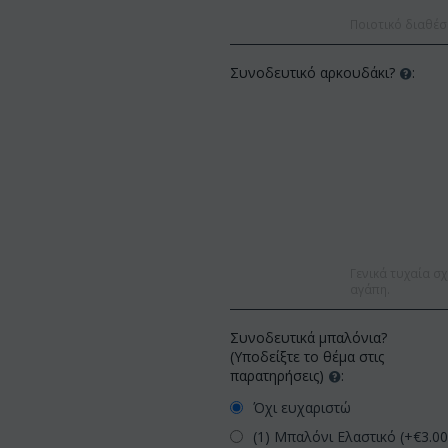
Ποιοτικό διαθέσ
Συνοδευτικό αρκουδάκι?
:
Γενικά τυχαία σχ
αγάπη.
Συνοδευτικά μπαλόνια?
(Υποδείξτε το θέμα στις
παρατηρήσεις)
:
Όχι ευχαριστώ
(1) Μπαλόνι Ελαστικό (+€
3.0