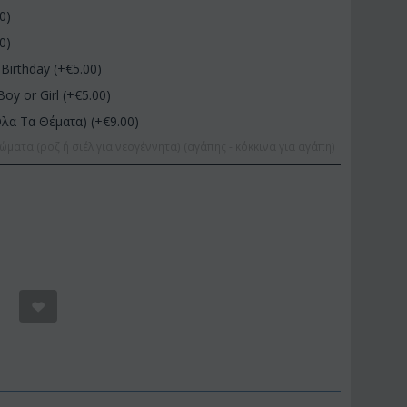
00
)
00
)
Birthday (+€
5.00
)
Boy or Girl (+€
5.00
)
Όλα Τα Θέματα) (+€
9.00
)
ώματα (ροζ ή σιέλ για νεογέννητα) (αγάπης - κόκκινα για αγάπη)