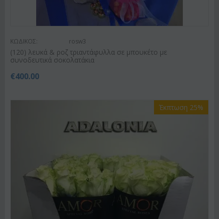
ΚΩΔΙΚΟΣ:
rosw3
(120) λευκά & ροζ τριαντάφυλλα σε μπουκέτο με
συνοδευτικά σοκολατάκια
€
400.00
Έκπτωση 25%