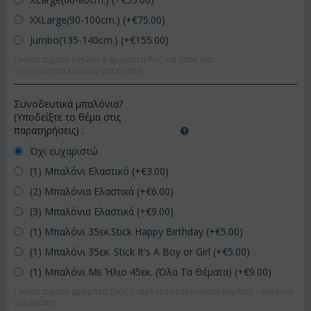
XXLarge(90-100cm.) (+€
75.00
)
Jumbo(135-140cm.) (+€
155.00
)
Γενικά τυχαία σχέδια & χρώματα.Ροζ και μπλέ για
νεογγέννητα.Κόκκινα για αγάπη.
Συνοδευτικά μπαλόνια?
(Υποδείξτε το θέμα στις
παρατηρήσεις)
:
Όχι ευχαριστώ
(1) Μπαλόνι Ελαστικό (+€
3.00
)
(2) Μπαλόνια Ελαστικά (+€
6.00
)
(3) Μπαλόνια Ελαστικά (+€
9.00
)
(1) Μπαλόνι 35εκ.Stick Happy Birthday (+€
5.00
)
(1) Μπαλόνι 35εκ. Stick It's A Boy or Girl (+€
5.00
)
(1) Μπαλόνι Με Ήλιο 45εκ. (Όλα Τα Θέματα) (+€
9.00
)
Γενικά τυχαία χρώματα (ροζ ή σιέλ για νεογέννητα) (αγάπης - κόκκινα
για αγάπη)