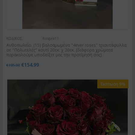
ΚΩΔΙΚΟΣ:
Rospre11
Ανθοπωλείο. (15) βαλσαμωμένα "4ever roses" τριαντάφυλλα
σε "Πολυτελές" κουτί 20εκ. χ 20εκ. (διάφορα χρώματα
παρακαλούμε υποδείξτε μας την προτίμησή σας)
€
154.99
€
195.00
Έκπτωση 9%