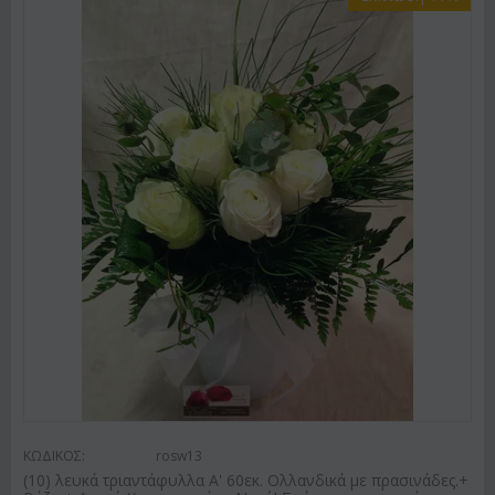
ΚΩΔΙΚΟΣ:
rosw13
(10) λευκά τριαντάφυλλα Α' 60εκ. Ολλανδικά με πρασινάδες.+