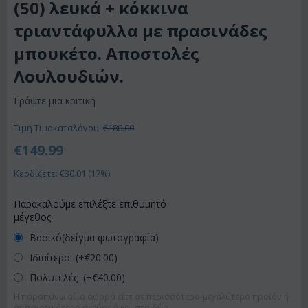
(50) λευκά + κόκκινα
τριαντάφυλλα με πρασινάδες
μπουκέτο. Αποστολές
Λουλουδιών.
Γράψτε μια κριτική
Τιμή Τιμοκαταλόγου:
€
180.00
€
149.99
Κερδίζετε: €
30.01
(
17
%)
Παρακαλούμε επιλέξτε επιθυμητό
μέγεθος:
Βασικό(δείγμα φωτογραφία)
Ιδιαίτερο (+€
20.00
)
Πολυτελές (+€
40.00
)
Η παραπάνω αξία αφορά είτε σε περισσότερο-μεγαλύτερο προϊόν ή
σε ποιοτικότερο σκεύος ή και στα δύο.