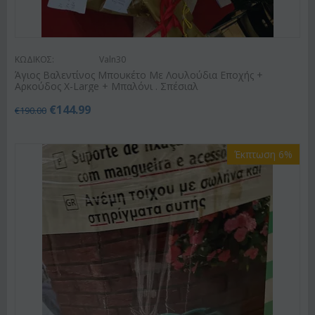
ΚΩΔΙΚΟΣ:
Valn30
Άγιος Βαλεντίνος Μπουκέτο Με Λουλούδια Εποχής +
Αρκούδος X-Large + Μπαλόνι . Σπέσιαλ
€
144.99
€
190.00
Έκπτωση 6%