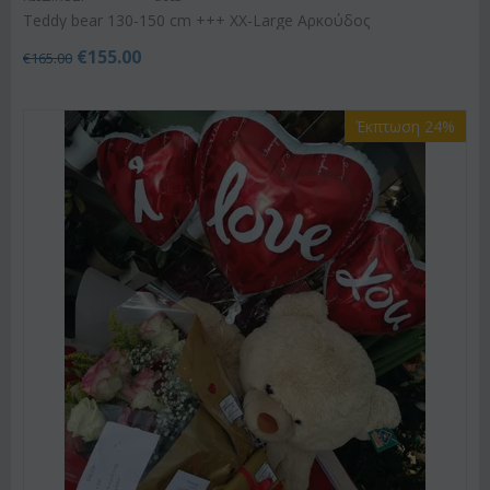
Teddy bear 130-150 cm +++ XX-Large Αρκούδος
€
155.00
€
165.00
Έκπτωση 24%