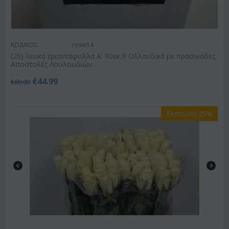
ΚΩΔΙΚΟΣ:
rosw14
(20) λευκά τριαντάφυλλα Α' 90εκ.!!! Ολλανδικά με πρασινάδες.
Αποστολές Λουλουδιών
€
44.99
€
60.00
Έκπτωση 25%