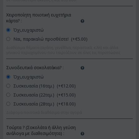
Χειροποίητη ποιοτική ευχετήρια
κάρτα?
:
Όχι,ευχαριστώ
Ναι, παρακαλώ προσθέστε! (+€
5.00
)
Διαθέσιμα θέματα (αγάπη, γενέθλια, περαστικά, κ.λπ) και άλλα
γενικού περιεχομένου που ταιριάζουν σε όλες τις περιπτώσεις
Συνοδευτικά σοκολατάκια?
:
Όχι,ευχαριστώ
Συσκευασία (16τεμ.) (+€
12.00
)
Συσκευασία (22τεμ.) (+€
15.00
)
Συσκευασία (28τεμ.) (+€
18.00
)
Διάφορα ποιοτικά διαθέσιμα στην αγορά
Τούρτα ? (Σοκολάτα ή άλλη γεύση
ανάλογα με διαθεσιμότητα)
: