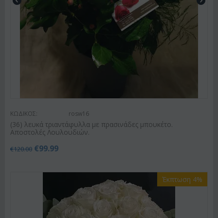
ΚΩΔΙΚΟΣ:
rosw16
(36) λευκά τριαντάφυλλα με πρασινάδες μπουκέτο.
Αποστολές Λουλουδιών.
€
99.99
€
120.00
Έκπτωση 4%