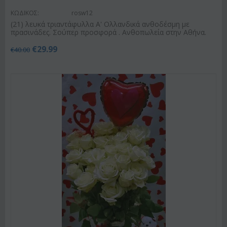
ΚΩΔΙΚΟΣ:
rosw12
(21) λευκά τριαντάφυλλα Α' Ολλανδικά ανθοδέσμη με
πρασινάδες. Σούπερ προσφορά . Ανθοπωλεία στην Αθήνα.
€
29.99
€
40.00