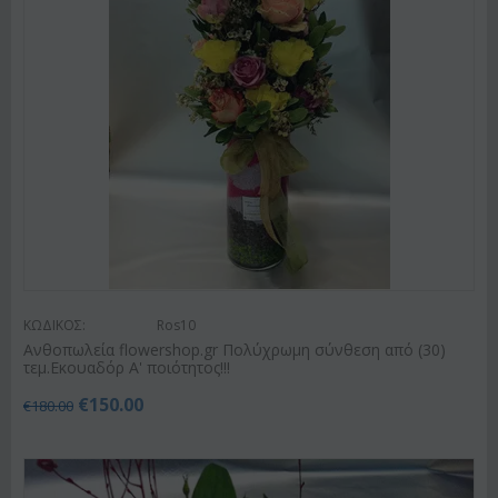
ΚΩΔΙΚΟΣ:
Ros10
Ανθοπωλεία flowershop.gr Πολύχρωμη σύνθεση από (30)
τεμ.Εκουαδόρ Α' ποιότητος!!!
€
150.00
€
180.00