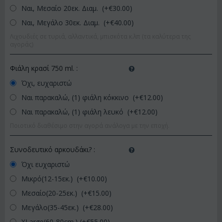
Ναι, Μεσαίο 20εκ. Διαμ. (+€
30.00
)
Ναι, Μεγάλο 30εκ. Διαμ. (+€
40.00
)
Λιχουδιές σε τυριά, αλλαντικά, μπισκότα κ.λπ (τα καλύτερα της
αγοράς)
Φιάλη κρασί 750 ml.
:
Όχι, ευχαριστώ
Ναι παρακαλώ, (1) φιάλη κόκκινο (+€
12.00
)
Ναι παρακαλώ, (1) φιάλη λευκό (+€
12.00
)
Ποιοτικό διαθέσιμο στην αγορά ανάλογα με την εποχή.
Συνοδευτικό αρκουδάκι?
:
Όχι ευχαριστώ
Μικρό(12-15εκ.) (+€
10.00
)
Μεσαίο(20-25εκ.) (+€
15.00
)
Μεγάλο(35-45εκ.) (+€
28.00
)
XLarge(60-80cm.) (+€
55.00
)