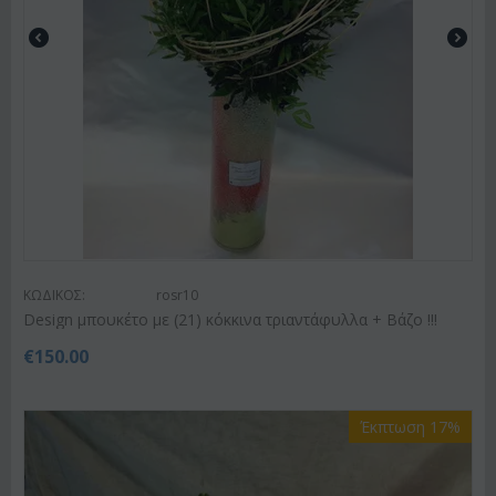
ΚΩΔΙΚΟΣ:
rosr10
Design μπουκέτο με (21) κόκκινα τριαντάφυλλα + Βάζο !!!
€
150.00
Έκπτωση 17%