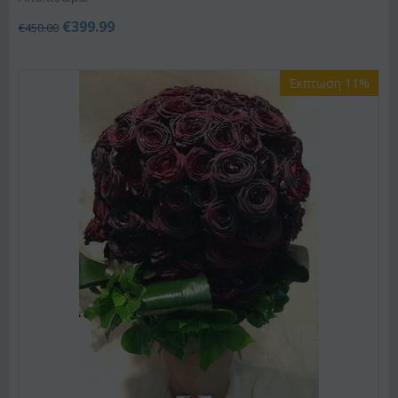
€
399.99
€
450.00
Έκπτωση 11%