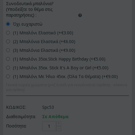
Συνοδευτικά μπαλόνια?
(Υποδείξτε το θέμα στις
παρατηρήσεις)
:
Όχι ευχαριστώ
(1) Μπαλόνι Ελαστικό (+€
3.00
)
(2) Μπαλόνια Ελαστικά (+€
6.00
)
(3) Μπαλόνια Ελαστικά (+€
9.00
)
(1) Μπαλόνι 35εκ.Stick Happy Birthday (+€
5.00
)
(1) Μπαλόνι 35εκ. Stick It's A Boy or Girl (+€
5.00
)
(1) Μπαλόνι Με Ήλιο 45εκ. (Όλα Τα Θέματα) (+€
9.00
)
Γενικά τυχαία χρώματα (ροζ ή σιέλ για νεογέννητα) (αγάπης - κόκκινα
για αγάπη)
ΚΩΔΙΚΟΣ:
Spc53
Διαθεσιμότητα:
Σε Απόθεμα
+
Ποσότητα:
−