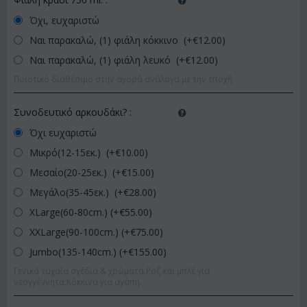
Όχι, ευχαριστώ
Ναι παρακαλώ, (1) φιάλη κόκκινο (+€
12.00
)
Ναι παρακαλώ, (1) φιάλη λευκό (+€
12.00
)
Ποιοτικό διαθέσιμο στην αγορά ανάλογα με την εποχή.
Συνοδευτικό αρκουδάκι?
:
Όχι ευχαριστώ
Μικρό(12-15εκ.) (+€
10.00
)
Μεσαίο(20-25εκ.) (+€
15.00
)
Μεγάλο(35-45εκ.) (+€
28.00
)
XLarge(60-80cm.) (+€
55.00
)
XXLarge(90-100cm.) (+€
75.00
)
Jumbo(135-140cm.) (+€
155.00
)
Γενικά τυχαία σχέδια & χρώματα.Ροζ και μπλέ για
νεογγέννητα.Κόκκινα για αγάπη.