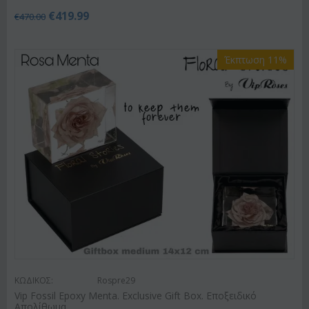
€
419.99
€
470.00
Έκπτωση 11%
ΚΩΔΙΚΟΣ:
Rospre29
Vip Fossil Epoxy Menta. Exclusive Gift Box. Εποξειδικό
Απολίθωμα.