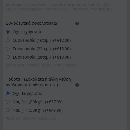
Διαθέσιμα θέματα (αγάπη, γενέθλια, περαστικά, κ.λπ) και άλλα
γενικού περιεχομένου που ταιριάζουν σε όλες τις περιπτώσεις
Συνοδευτικά σοκολατάκια?
:
Όχι,ευχαριστώ
Συσκευασία (16τεμ.) (+€
12.00
)
Συσκευασία (22τεμ.) (+€
15.00
)
Συσκευασία (28τεμ.) (+€
18.00
)
Διάφορα ποιοτικά διαθέσιμα στην αγορά
Τούρτα ? (Σοκολάτα ή άλλη γεύση
ανάλογα με διαθεσιμότητα)
:
Όχι, Ευχαριστώ
Ναι, (+-1,00Kgr) (+€
37.99
)
Ναι, (+-1,50Kgr ) (+€
49.99
)
Φρέσκα Ποιοτικά Γλυκίσματα