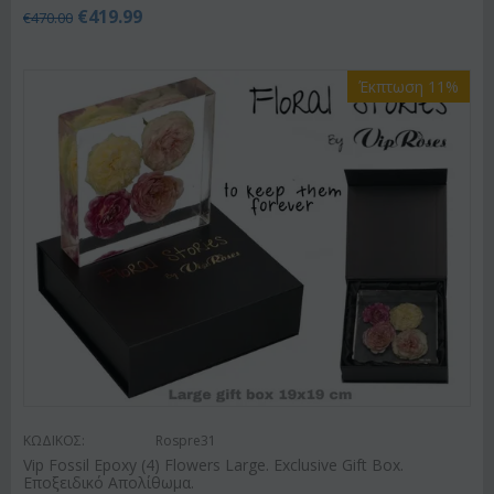
€
419.99
€
470.00
Έκπτωση 11%
ΚΩΔΙΚΟΣ:
Rospre31
Vip Fossil Epoxy (4) Flowers Large. Exclusive Gift Box.
Εποξειδικό Απολίθωμα.