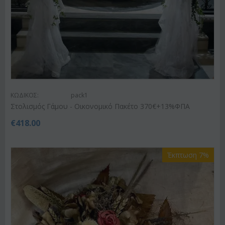
ΚΩΔΙΚΟΣ:
pack1
Στολισμός Γάμου - Οικονομικό Πακέτο 370€+13%ΦΠΑ
€
418.00
Έκπτωση 7%