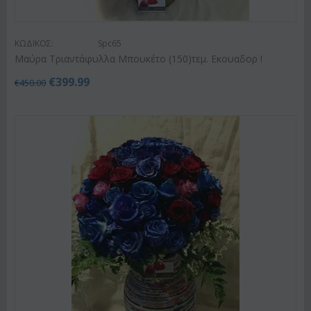
ΚΩΔΙΚΟΣ:
Spc65
Μαύρα Τριαντάφυλλα Μπουκέτο (150)τεμ. Εκουαδορ !
€
399.99
€
450.00