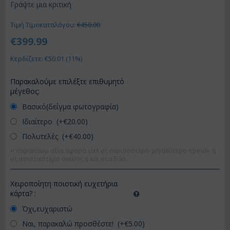
Γράψτε μια κριτική
Τιμή Τιμοκαταλόγου:
€
450.00
€
399.99
Κερδίζετε: €
50.01
(
11
%)
Παρακαλούμε επιλέξτε επιθυμητό
μέγεθος:
Βασικό(δείγμα φωτογραφία)
Ιδιαίτερο (+€
20.00
)
Πολυτελές (+€
40.00
)
Η παραπάνω αξία αφορά είτε σε περισσότερο-μεγαλύτερο προϊόν ή
σε ποιοτικότερο σκεύος ή και στα δύο.
Χειροποίητη ποιοτική ευχετήρια
κάρτα?
:
Όχι,ευχαριστώ
Ναι, παρακαλώ προσθέστε! (+€
5.00
)