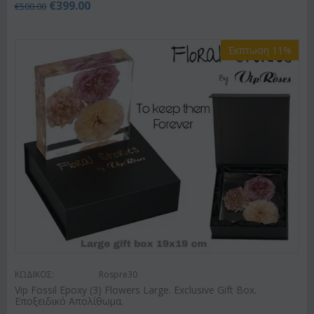
€
399.00
€
500.00
Έκπτωση 11%
ΚΩΔΙΚΟΣ:
Rospre30
Vip Fossil Epoxy (3) Flowers Large. Exclusive Gift Box.
Εποξειδικό Απολίθωμα.