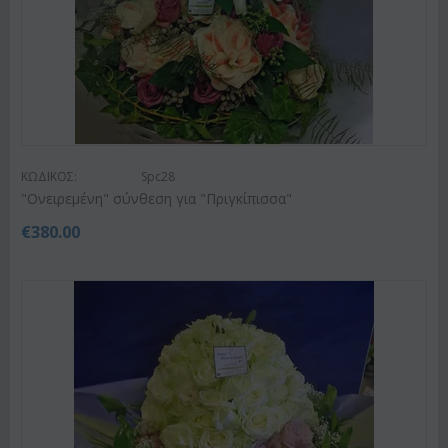
ΚΩΔΙΚΟΣ:
Spc28
"Ονειρεμένη" σύνθεση για "Πριγκίπισσα"
€
380.00