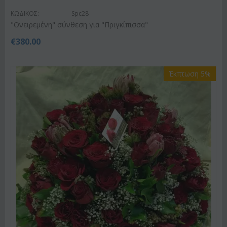
ΚΩΔΙΚΟΣ:
Spc28
"Ονειρεμένη" σύνθεση για "Πριγκίπισσα"
€
380.00
Έκπτωση 5%