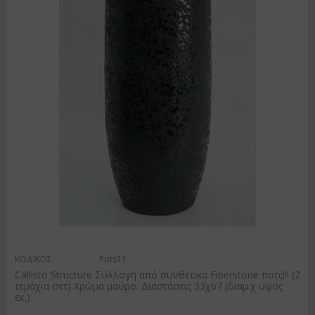
ΚΩΔΙΚΟΣ:
Pots11
Callisto Structure Συλλογή από συνθετικά Fiberstone ποτς!!! (2
τεμάχια σετ) Χρώμα μαύρο. Διαστάσεις 33χ67 (διαμ.χ υψος
εκ.)