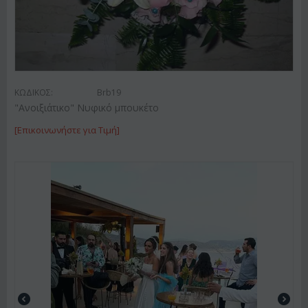
ΚΩΔΙΚΟΣ:
Brb19
"Ανοιξιάτικο" Νυφικό μπουκέτο
[Επικοινωνήστε για Τιμή]