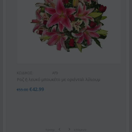
ΚΩΔΙΚΟΣ:
Af9
Ροζ ή λευκό μπουκέτο με οριένταλ λίλιουμ
€
42.99
€
55.00
προηγ
επόμενο