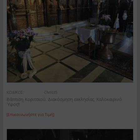
ΚΩΔΙΚΟΣ:
Chris35
Βάπτιση Κοριτσιού. Διακόσμηση εκκλησίας. Καλοκαιρινό
Ύφος!!
[Επικοινωνήστε για Τιμή]