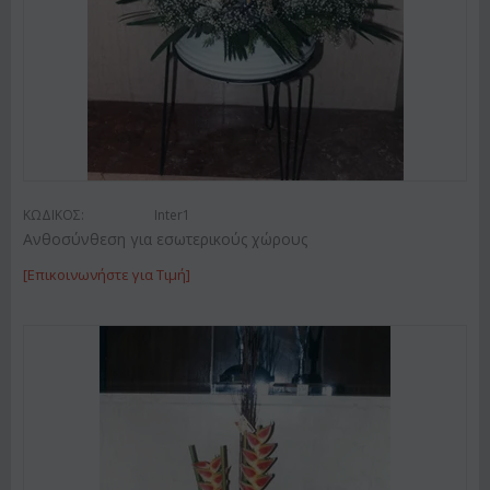
ΚΩΔΙΚΟΣ:
Inter1
Ανθοσύνθεση για εσωτερικούς χώρους
[Επικοινωνήστε για Τιμή]