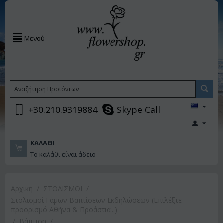
Μενού
+30.210.9319884
Skype Call
ΚΑΛΆΘΙ
Το καλάθι είναι άδειο
Αρχική
/
ΣΤΟΛΙΣΜΟΙ
/
Στολισμοί Γάμων Βαπτίσεων Εκδηλώσεων (Επιλέξτε
προορισμό Αθήνα & Προάστια...)
/
Βάπτιση
/