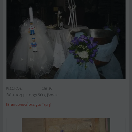
ΚΩΔΙΚΟΣ:
Chris6
Βάπτιση με ορχιδέες βάντα
[Επικοινωνήστε για Τιμή]