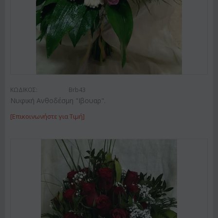
ΚΩΔΙΚΟΣ:
Brb43
Νυφική Ανθοδέσμη "Ιβουαρ".
[Επικοινωνήστε για Τιμή]