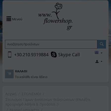
Μενού
+30.210.9319884
Skype Call
ΚΑΛΆΘΙ
Το καλάθι είναι άδειο
Αρχική
/
ΣΤΟΛΙΣΜΟΙ
/
Στολισμοί Γάμων Βαπτίσεων Εκδηλώσεων (Επιλέξτε
προορισμό Αθήνα & Προάστια...)
/
Νυφικό μπουκέτο
/