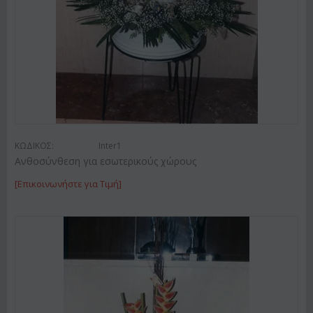
ΚΩΔΙΚΟΣ:
Inter1
Ανθοσύνθεση για εσωτερικούς χώρους
[Επικοινωνήστε για Τιμή]