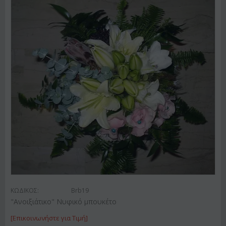
ΚΩΔΙΚΟΣ:
Brb19
"Ανοιξιάτικο" Νυφικό μπουκέτο
[Επικοινωνήστε για Τιμή]