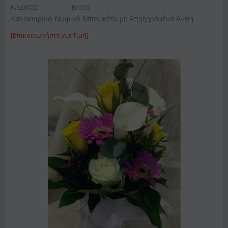
ΚΩΔΙΚΟΣ:
Brb50
Καλοκαιρινό Νυφικό Μπουκέτο με Απηξηραμένα Άνθη
[Επικοινωνήστε για Τιμή]