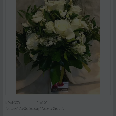
ΚΩΔΙΚΟΣ:
Brb100
Νυφική Ανθοδέσμη "Λευκό Χιόνι".