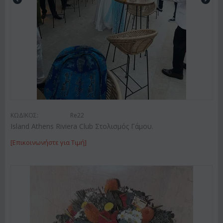
ΚΩΔΙΚΟΣ:
Re22
Island Athens Riviera Club Στολισμός Γάμου.
[Επικοινωνήστε για Τιμή]