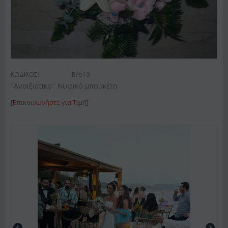
ΚΩΔΙΚΟΣ:
Brb19
"Ανοιξιάτικο" Νυφικό μπουκέτο
[Επικοινωνήστε για Τιμή]