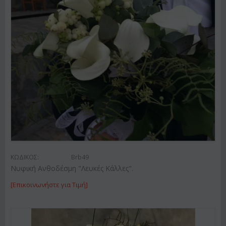
ΚΩΔΙΚΟΣ:
Brb49
Νυφική Ανθοδέσμη "Λευκές Κάλλες".
[Επικοινωνήστε για Τιμή]