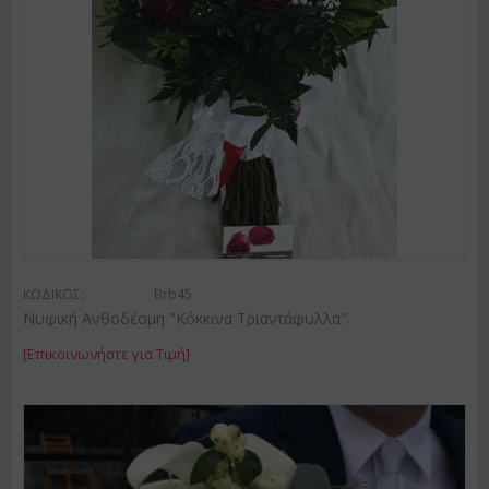
ΚΩΔΙΚΟΣ:
Brb45
Νυφική Ανθοδέσμη "Κόκκινα Τριαντάφυλλα".
[Επικοινωνήστε για Τιμή]