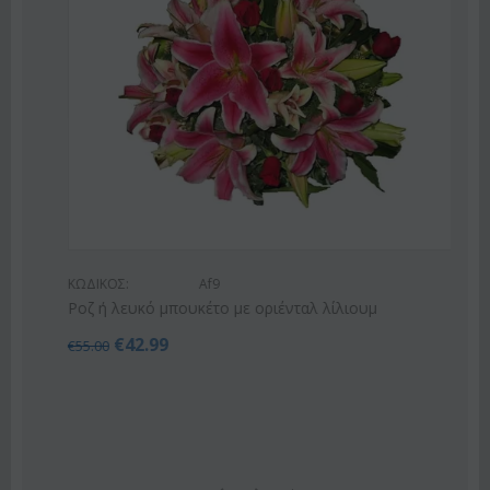
ΚΩΔΙΚΟΣ:
Af9
Ροζ ή λευκό μπουκέτο με οριένταλ λίλιουμ
€
42.99
€
55.00