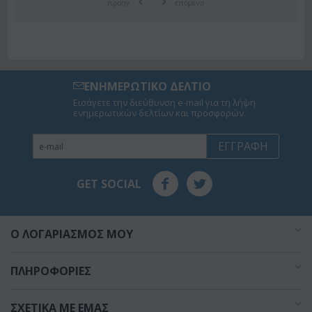
προηγ
επόμενο
ΕΝΗΜΕΡΩΤΙΚΟ ΔΕΛΤΙΟ
Εισάγετε την διεύθυνση e-mail για τη λήψη
ενημερωτικών δελτίων και προσφορών.
ΕΓΓΡΑΦΉ
GET SOCIAL
O ΛΟΓΑΡΙΑΣΜΌΣ ΜΟΥ
ΠΛΗΡΟΦΟΡΊΕΣ
ΣΧΕΤΙΚΆ ΜΕ ΕΜΆΣ