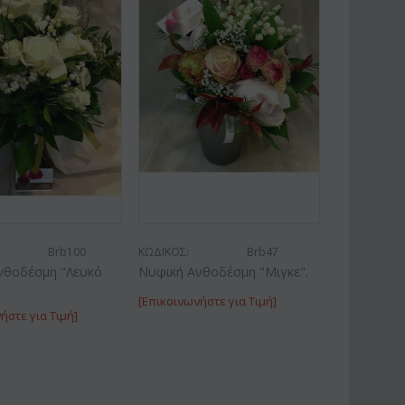
Brb100
ΚΩΔΙΚΟΣ:
Brb47
νθοδέσμη "Λευκό
Νυφική Ανθοδέσμη "Μιγκε".
[Επικοινωνήστε για Τιμή]
ήστε για Τιμή]