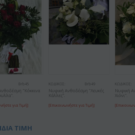
Brb45
ΚΩΔΙΚΟΣ:
Brb49
ΚΩΔΙΚΟΣ:
Ανθοδέσμη "Κόκκινα
Νυφική Ανθοδέσμη "Λευκές
Νυφική Α
φυλλα".
Κάλλες".
Χιόνι".
νήστε για Τιμή]
[Επικοινωνήστε για Τιμή]
[Επικοινων
ΙΔΙΑ ΤΙΜΗ