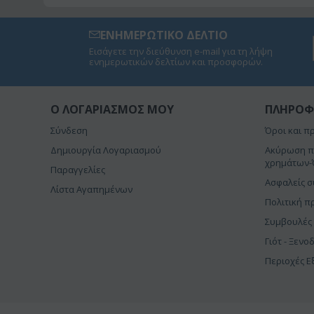
ΕΝΗΜΕΡΩΤΙΚΟ ΔΕΛΤΙΟ
Εισάγετε την διεύθυνση e-mail για τη λήψη
ενημερωτικών δελτίων και προσφορών.
O ΛΟΓΑΡΙΑΣΜΌΣ ΜΟΥ
ΠΛΗΡΟΦ
Σύνδεση
Όροι και π
Δημιουργία Λογαριασμού
Ακύρωση π
χρημάτων-
Παραγγελίες
Ασφαλείς 
Λίστα Αγαπημένων
Πολιτική π
Συμβουλές
Γιότ - Ξενο
Περιοχές 