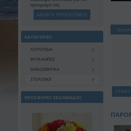
προορισμό σας.
ΑΛΛΑΓΗ ΠΡΟΟΡΙΣΜΟΥ
Κριτικέ
ΚΑΤΗΓΟΡΙΕΣ
ΛΟΥΛΟΥΔΙΑ
ΦΥΤΑ-ΚΗΠΟΣ
ΔΙΑΚΟΣΜΗΤΙΚA
ΣΤΟΛΙΣΜΟΙ
ΓΡΆΨΤ
ΠΡΟΣΦΟΡΕΣ ΕΒΔΟΜΑΔΟΣ
ΠΑΡΟ
ωση 22%