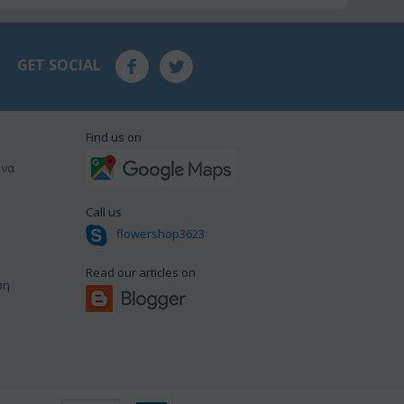
GET SOCIAL
Find us on
ωνα
Call us
flowershop3623
Read our articles on
ση