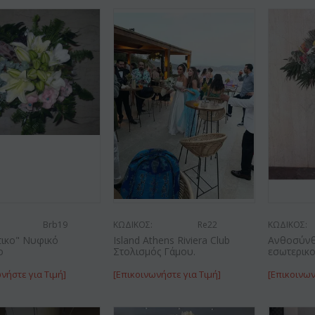
Brb19
ΚΩΔΙΚΟΣ:
Re22
ΚΩΔΙΚΟΣ:
τικο" Νυφικό
Island Athens Riviera Club
Ανθοσύνθ
ο
Στολισμός Γάμου.
εσωτερικ
νήστε για Τιμή]
[Επικοινωνήστε για Τιμή]
[Επικοινων