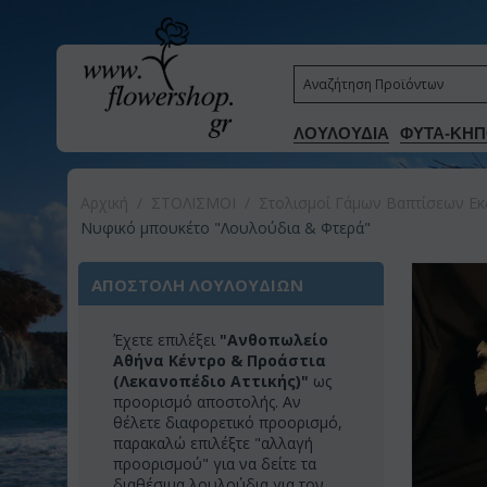
ΛΟΥΛΟΥΔΙΑ
ΦΥΤΑ-ΚΗΠ
Αρχική
/
ΣΤΟΛΙΣΜΟΙ
/
Στολισμοί Γάμων Βαπτίσεων Εκ
Νυφικό μπουκέτο "Λουλούδια & Φτερά"
ΑΠΟΣΤΟΛΗ ΛΟΥΛΟΥΔΙΩΝ
Έχετε επιλέξει
"Ανθοπωλείο
Αθήνα Κέντρο & Προάστια
(Λεκανοπέδιο Αττικής)"
ως
προορισμό αποστολής. Αν
θέλετε διαφορετικό προορισμό,
παρακαλώ επιλέξτε "αλλαγή
προορισμού" για να δείτε τα
διαθέσιμα λουλούδια για τον