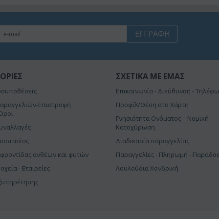
ΕΓΓΡΑΦΉ
ΟΡΊΕΣ
ΣΧΕΤΙΚΆ ΜΕ ΕΜΆΣ
ρουποθέσεις
Επικοινωνία - Διεύθυνση - Τηλέφ
αραγγελιών-Επιστροφή
Προφίλ/Θέση στο Χάρτη
Όροι
Γνησιότητα Ονόματος – Νομική
συναλλαγές
Κατοχύρωση
ροστασίας
Διαδικασία παραγγελίας
 φροντίδας ανθέων και φυτών
Παραγγελίες - Πληρωμή - Παράδο
δοχεία - Εταιρείες
Λουλούδια Χονδρική
Εξυπηρέτησης