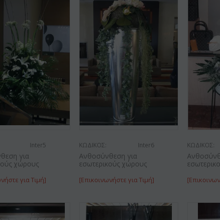
Inter5
ΚΩΔΙΚΟΣ:
Inter6
ΚΩΔΙΚΟΣ:
θεση για
Ανθοσύνθεση για
Ανθοσύνθ
κούς χώρους
εσωτερικούς χώρους
εσωτερικ
νήστε για Τιμή]
[Επικοινωνήστε για Τιμή]
[Επικοινων