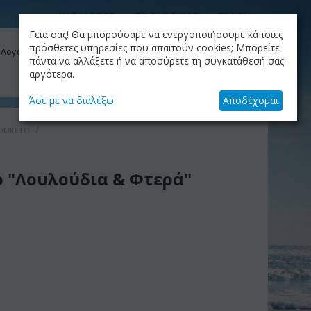
ΚΑΤΑΛΟΓΟΣ
ΤΟ BLOG ΜΑΣ
ΕΤΑΙΡΙΑ
Γεια σας! Θα μπορούσαμε να ενεργοποιήσουμε κάποιες
ΚΑΛΆΘΙ
πρόσθετες υπηρεσίες που απαιτούν cookies; Μπορείτε
 Λογαριασμός μου
Το καλάθι είναι άδειο
πάντα να αλλάξετε ή να αποσύρετε τη συγκατάθεσή σας
αργότερα.
+30.210.9319884
Skype Call
Άσε με να διαλέξω
Αποδέχομαι
ουκέτο
/
 "Λουλούδια & Φτερά"