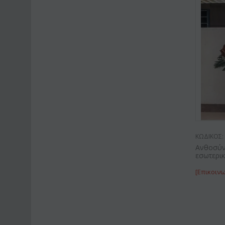
ΚΩΔΙΚΟΣ:
Ανθοσύν
εσωτερι
[Επικοινω