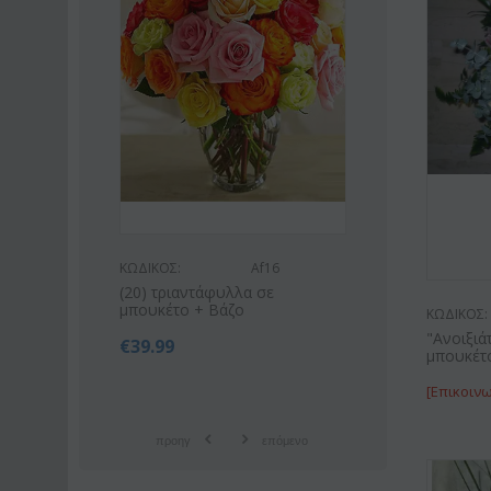
s53
ΚΩΔΙΚΟΣ:
Af16
ΚΩΔΙΚΟΣ:
uin"( 21)
(20) τριαντάφυλλα σε
Ροζ ή λευκό 
μπουκέτο + Βάζο
οριένταλ λίλ
ΚΩΔΙΚΟΣ:
"Ανοιξιά
€
39.99
€
42.9
€
55.00
μπουκέτ
[Επικοινω
προηγ
επόμενο