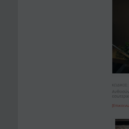
ΚΩΔΙΚΟΣ:
Ανθοσύν
εσωτερι
[Επικοινω