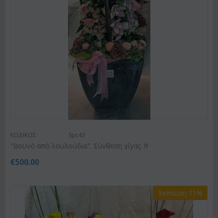
ΚΩΔΙΚΟΣ:
Spc43
"Βουνό από λουλούδια". Σύνθεση γίγας. !!!
€
500.00
Έκπτωση 11%