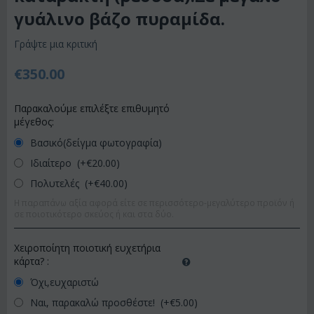
γυάλινο βάζο πυραμίδα.
Γράψτε μια κριτική
€
350.00
Παρακαλούμε επιλέξτε επιθυμητό
μέγεθος:
Βασικό(δείγμα φωτογραφία)
Ιδιαίτερο (+€
20.00
)
Πολυτελές (+€
40.00
)
Η παραπάνω αξία αφορά είτε σε περισσότερο-μεγαλύτερο προϊόν ή
σε ποιοτικότερο σκεύος ή και στα δύο.
Χειροποίητη ποιοτική ευχετήρια
κάρτα?
:
Όχι,ευχαριστώ
Ναι, παρακαλώ προσθέστε! (+€
5.00
)