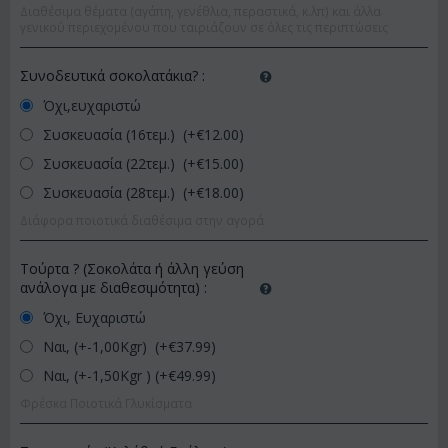
Διαθέσιμα θέματα (αγάπη, γενέθλια, περαστικά, κ.λπ) και άλλα
γενικού περιεχομένου που ταιριάζουν σε όλες τις περιπτώσεις
Συνοδευτικά σοκολατάκια?
:
Όχι,ευχαριστώ
Συσκευασία (16τεμ.) (+€
12.00
)
Συσκευασία (22τεμ.) (+€
15.00
)
Συσκευασία (28τεμ.) (+€
18.00
)
Διάφορα ποιοτικά διαθέσιμα στην αγορά
Τούρτα ? (Σοκολάτα ή άλλη γεύση
ανάλογα με διαθεσιμότητα)
:
Όχι, Ευχαριστώ
Ναι, (+-1,00Kgr) (+€
37.99
)
Ναι, (+-1,50Kgr ) (+€
49.99
)
Φρέσκα Ποιοτικά Γλυκίσματα