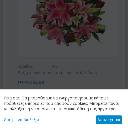
ΚΩΔΙΚΟΣ:
Af9
Ροζ ή λευκό μπουκέτο με οριένταλ λίλιουμ
€
42.99
€
55.00
Γεια σας! Θα μπορούσαμε να ενεργοποιήσουμε κάποιες
πρόσθετες υπηρεσίες που απαιτούν cookies; Μπορείτε πάντα
να αλλάξετε ή να αποσύρετε τη συγκατάθεσή σας αργότερα.
Άσε με να διαλέξω
Αποδέχομαι
προηγ
επόμενο