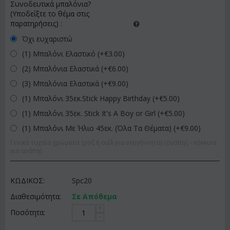
Συνοδευτικά μπαλόνια?
(Υποδείξτε το θέμα στις
παρατηρήσεις)
:
Όχι ευχαριστώ
(1) Μπαλόνι Ελαστικό (+€
3.00
)
(2) Μπαλόνια Ελαστικά (+€
6.00
)
(3) Μπαλόνια Ελαστικά (+€
9.00
)
(1) Μπαλόνι 35εκ.Stick Happy Birthday (+€
5.00
)
(1) Μπαλόνι 35εκ. Stick It's A Boy or Girl (+€
5.00
)
(1) Μπαλόνι Με Ήλιο 45εκ. (Όλα Τα Θέματα) (+€
9.00
)
Γενικά τυχαία χρώματα (ροζ ή σιέλ για νεογέννητα) (αγάπης - κόκκινα
για αγάπη)
ΚΩΔΙΚΟΣ:
Spc20
Διαθεσιμότητα:
Σε Απόθεμα
+
Ποσότητα:
−