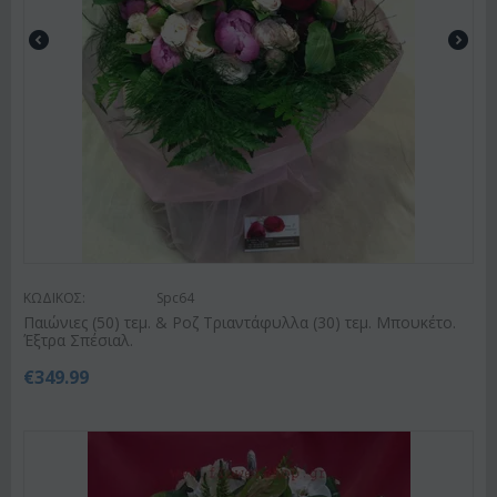
ΚΩΔΙΚΟΣ:
Spc64
Παιώνιες (50) τεμ. & Ροζ Τριαντάφυλλα (30) τεμ. Μπουκέτο.
Έξτρα Σπέσιαλ.
€
349.99