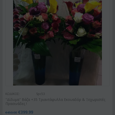
ΚΩΔΙΚΟΣ:
Spc53
"Δίδυμα" Βάζα +35 Τριαντάφυλλα Εκουαδόρ & Ξεχωριστές
Πρασινάδες !
€
399.99
€
450.00