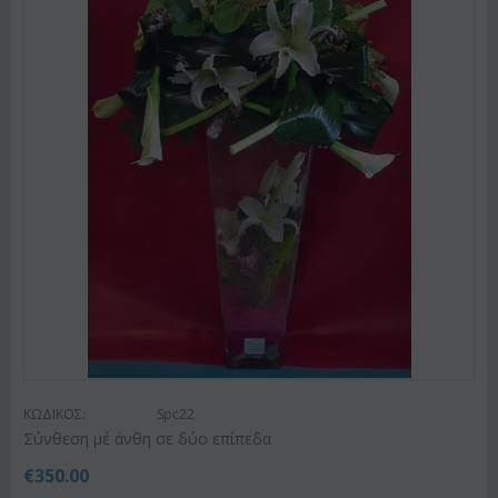
ΚΩΔΙΚΟΣ:
Spc22
Σύνθεση μέ άνθη σε δύο επίπεδα
€
350.00