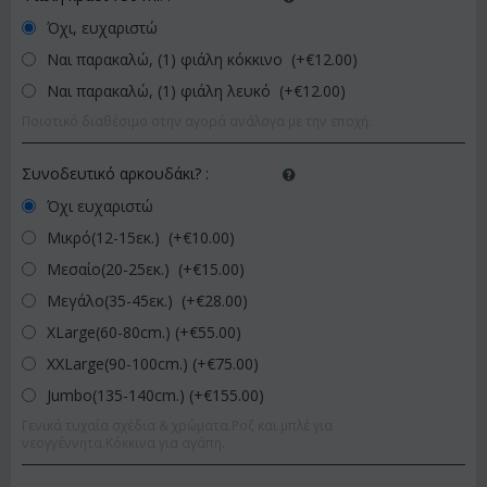
Όχι, ευχαριστώ
Ναι παρακαλώ, (1) φιάλη κόκκινο (+€
12.00
)
Ναι παρακαλώ, (1) φιάλη λευκό (+€
12.00
)
Ποιοτικό διαθέσιμο στην αγορά ανάλογα με την εποχή.
Συνοδευτικό αρκουδάκι?
:
Όχι ευχαριστώ
Μικρό(12-15εκ.) (+€
10.00
)
Μεσαίο(20-25εκ.) (+€
15.00
)
Μεγάλο(35-45εκ.) (+€
28.00
)
XLarge(60-80cm.) (+€
55.00
)
XXLarge(90-100cm.) (+€
75.00
)
Jumbo(135-140cm.) (+€
155.00
)
Γενικά τυχαία σχέδια & χρώματα.Ροζ και μπλέ για
νεογγέννητα.Κόκκινα για αγάπη.