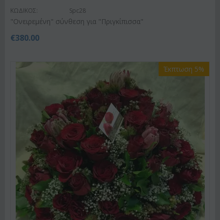
ΚΩΔΙΚΟΣ:
Spc28
"Ονειρεμένη" σύνθεση για "Πριγκίπισσα"
€
380.00
Έκπτωση 5%