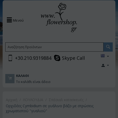
Μενού
+30.210.9319884
Skype Call
ΚΑΛΆΘΙ
Το καλάθι είναι άδειο
Αρχική
/
ΛΟΥΛΟΥΔΙΑ
/
Σπέσιαλ κατασκευές
/
Ορχιδέες Cymbidium σε γυάλινο βάζο με στρώσεις
χρωματιστού "γυαλιού"