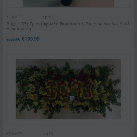
ΚΩΔΙΚΟΣ:
Spc58
Βάζo +(35) Τριαντάφυλλα Εκουαδόρ & Σπεσιαλ Λουλούδια &
Διακόσμηση
€
199.99
€
225.00
ΚΩΔΙΚΟΣ:
Arr23