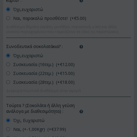
κάρτα?
:
Όχι,ευχαριστώ
Ναι, παρακαλώ προσθέστε! (+€
5.00
)
Διαθέσιμα θέματα (αγάπη, γενέθλια, περαστικά, κ.λπ) και άλλα
γενικού περιεχομένου που ταιριάζουν σε όλες τις περιπτώσεις
Συνοδευτικά σοκολατάκια?
:
Όχι,ευχαριστώ
Συσκευασία (16τεμ.) (+€
12.00
)
Συσκευασία (22τεμ.) (+€
15.00
)
Συσκευασία (28τεμ.) (+€
18.00
)
Διάφορα ποιοτικά διαθέσιμα στην αγορά
Τούρτα ? (Σοκολάτα ή άλλη γεύση
ανάλογα με διαθεσιμότητα)
:
Όχι, Ευχαριστώ
Ναι, (+-1,00Kgr) (+€
37.99
)