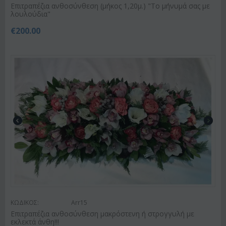
Επιτραπέζια ανθοσύνθεση (μήκος 1,20μ.) "Το μήνυμά σας με
λουλούδια"
€
200.00
ΚΩΔΙΚΟΣ:
Arr15
Επιτραπέζια ανθοσύνθεση μακρόστενη ή στρογγυλή με
εκλεκτά άνθη!!!