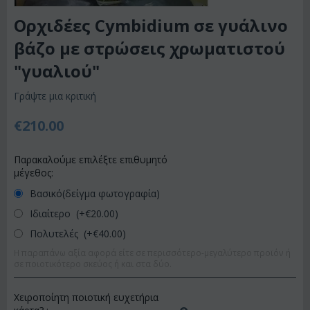
Ορχιδέες Cymbidium σε γυάλινο
βάζο με στρώσεις χρωματιστού
"γυαλιού"
Γράψτε μια κριτική
€
210.00
Παρακαλούμε επιλέξτε επιθυμητό
μέγεθος:
Βασικό(δείγμα φωτογραφία)
Ιδιαίτερο (+€
20.00
)
Πολυτελές (+€
40.00
)
Η παραπάνω αξία αφορά είτε σε περισσότερο-μεγαλύτερο προϊόν ή
σε ποιοτικότερο σκεύος ή και στα δύο.
Χειροποίητη ποιοτική ευχετήρια