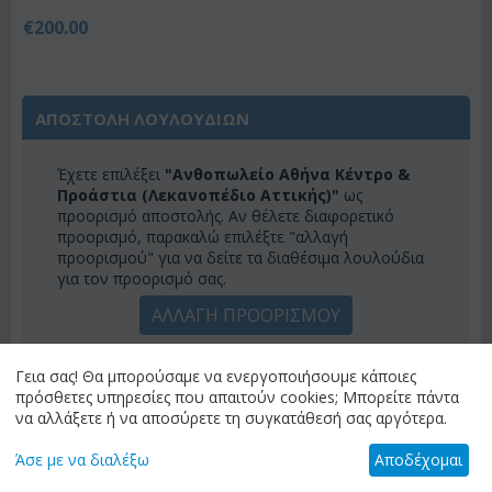
€
200.00
ΑΠΟΣΤΟΛΗ ΛΟΥΛΟΥΔΙΩΝ
Έχετε επιλέξει
"Ανθοπωλείο Αθήνα Κέντρο &
Προάστια (Λεκανοπέδιο Αττικής)"
ως
προορισμό αποστολής. Αν θέλετε διαφορετικό
προορισμό, παρακαλώ επιλέξτε "αλλαγή
προορισμού" για να δείτε τα διαθέσιμα λουλούδια
για τον προορισμό σας.
ΑΛΛΑΓΗ ΠΡΟΟΡΙΣΜΟΥ
Γεια σας! Θα μπορούσαμε να ενεργοποιήσουμε κάποιες
πρόσθετες υπηρεσίες που απαιτούν cookies; Μπορείτε πάντα
ΚΑΤΗΓΟΡΙΕΣ
να αλλάξετε ή να αποσύρετε τη συγκατάθεσή σας αργότερα.
ΜΕΝΟΎ
Άσε με να διαλέξω
Αποδέχομαι