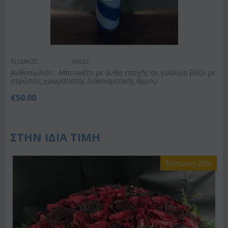
ΚΩΔΙΚΟΣ:
Vas33
Ανθοπωλείο . Μπουκέτο με άνθη εποχής σε γυάλινο βάζο με
στρώσεις χρωματιστής διακοσμητικής άμμου
€
50.00
ΣΤΗΝ ΙΔΙΑ ΤΙΜΗ
Έκπτωση 20%