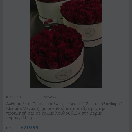
ΚΩΔΙΚΟΣ:
Rosbox9
Ανθοπωλείο. Τριαντάφυλλα σε "Κουτιά" Σετ των (3)(Μικρό/
Μεσαίο/Μεγάλο). (παρακαλούμε υποδείξτε μας την
προτίμησή σας σε χρώμα λουλουδιών στη φόρμα
παραγγελίας).
€
219.99
€
250.00