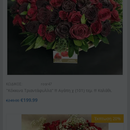
ΚΩΔΙΚΟΣ:
rosr47
"Κόκκινα Τριαντάφυλλα" !!! Αγάπη χ (101) τεμ. !!! Καλάθι.
€
199.99
€
249.00
Έκπτωση 20%