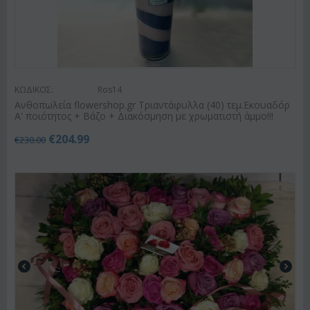
ΚΩΔΙΚΟΣ:
Ros14
Ανθοπωλεία flowershop.gr Τριαντάφυλλα (40) τεμ.Εκουαδόρ
Α' ποιότητος + Βάζο + Διακόσμηση με χρωματιστή άμμο!!!
€
204.99
€
230.00