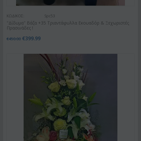
ΚΩΔΙΚΟΣ:
Spc53
"Δίδυμα" Βάζα +35 Τριαντάφυλλα Εκουαδόρ & Ξεχωριστές
Πρασινάδες !
€
399.99
€
450.00