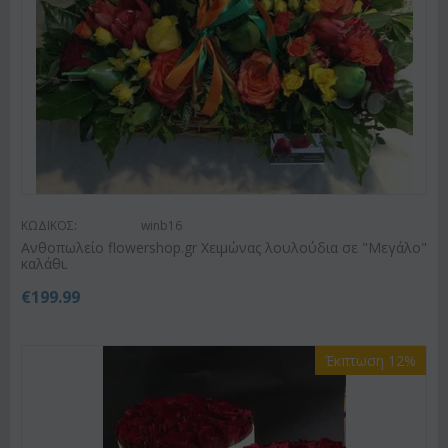
ΚΩΔΙΚΟΣ:
winb16
Ανθοπωλείο flowershop.gr Χειμώνας λουλούδια σε "Μεγάλο"
καλάθι.
€
199.99
Έκπτωση 12%