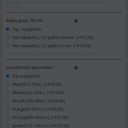
Λιχουδιές σε τυριά, αλλαντικά, μπισκότα κ.λπ (τα καλύτερα της
αγοράς)
Φιάλη κρασί 750 ml.
:
Όχι, ευχαριστώ
Ναι παρακαλώ, (1) φιάλη κόκκινο (+€
12.00
)
Ναι παρακαλώ, (1) φιάλη λευκό (+€
12.00
)
Ποιοτικό διαθέσιμο στην αγορά ανάλογα με την εποχή.
Συνοδευτικό αρκουδάκι?
:
Όχι ευχαριστώ
Μικρό(12-15εκ.) (+€
10.00
)
Μεσαίο(20-25εκ.) (+€
15.00
)
Μεγάλο(35-45εκ.) (+€
28.00
)
XLarge(60-80cm.) (+€
55.00
)
XXLarge(90-100cm.) (+€
75.00
)
Jumbo(135-140cm.) (+€
155.00
)