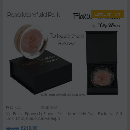
Έκπτωση 15%
ΚΩΔΙΚΟΣ:
Rospre32
Vip Fossil Epoxy (1) Flower Rose Mansfield Park. Exclusive Gift
Box. Εποξειδικό Απολίθωμα.
€
219.99
€
260.00