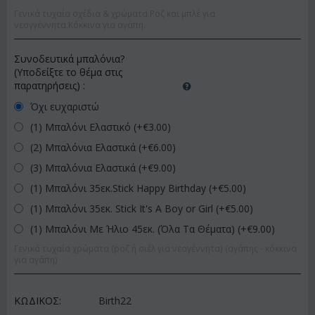
Γενικά τυχαία σχέδια & χρώματα.Ροζ και μπλέ για
νεογγέννητα.Κόκκινα για αγάπη.
Συνοδευτικά μπαλόνια?
(Υποδείξτε το θέμα στις
παρατηρήσεις)
:
Όχι ευχαριστώ
(1) Μπαλόνι Ελαστικό (+€
3.00
)
(2) Μπαλόνια Ελαστικά (+€
6.00
)
(3) Μπαλόνια Ελαστικά (+€
9.00
)
(1) Μπαλόνι 35εκ.Stick Happy Birthday (+€
5.00
)
(1) Μπαλόνι 35εκ. Stick It's A Boy or Girl (+€
5.00
)
(1) Μπαλόνι Με Ήλιο 45εκ. (Όλα Τα Θέματα) (+€
9.00
)
Γενικά τυχαία χρώματα (ροζ ή σιέλ για νεογέννητα) (αγάπης - κόκκινα
για αγάπη)
ΚΩΔΙΚΟΣ:
Birth22