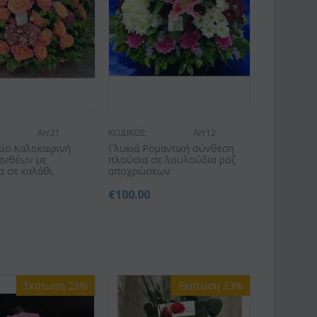
Arr21
ΚΩΔΙΚΟΣ:
Arr12
ίο.Καλοκαιρινή
Γλυκιά Ρομαντική σύνθεση
ανθέων με
πλούσια σε λουλούδια ροζ
 σε καλάθι.
αποχρώσεων
€
100.00
Έκπτωση 23%
Έκπτωση 33%