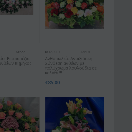
Arr22
ΚΩΔΙΚΟΣ:
Arr18
ο. Επιτραπέζια
Ανθοπωλείο.Ανοιξιάτικη
νθέων !!! (μήκος
Σύνθεση ανθέων με
πολύχρωμα λουλούδια σε
καλάθι !!!
€
85.00