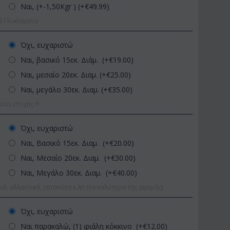
Ναι, (+-1,50Kgr ) (+€
49.99
)
ά Γλυκίσματα
Όχι, ευχαριστώ
Ναι, βασικό 15εκ. Διάμ. (+€
19.00
)
Ναι, μεσαίο 20εκ. Διαμ. (+€
25.00
)
Ναι, μεγάλο 30εκ. Διαμ. (+€
35.00
)
α εποχής !!!
Af13
ΚΩΔΙΚΟΣ:
Afp1
ΚΩ
ντάφυλλα 60-70 εκ.
Ορχιδέα φαλαίνοψις σε
Φυ
χρώμ...
Όχι, ευχαριστώ
γυάλινο βάζο
Πο
9.99
Ναι, Βασικό 15εκ. Διαμ. (+€
20.00
)
€
39.99
€
45.00
€
6
Ναι, Μεσαίο 20εκ. Διαμ. (+€
30.00
)
Ναι, Μεγάλο 30εκ. Διαμ. (+€
40.00
)
ιά, αλλαντικά, μπισκότα κ.λπ (τα καλύτερα της αγοράς)
Όχι, ευχαριστώ
Ναι παρακαλώ, (1) φιάλη κόκκινο (+€
12.00
)