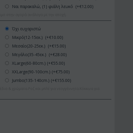
Ναι παρακαλώ, (1) φιάλη λευκό (+€
12.00
)
ιμο στην αγορά ανάλογα με την εποχή.
Όχι ευχαριστώ
Μικρό(12-15εκ.) (+€
10.00
)
Μεσαίο(20-25εκ.) (+€
15.00
)
Μεγάλο(35-45εκ.) (+€
28.00
)
XLarge(60-80cm.) (+€
55.00
)
XXLarge(90-100cm.) (+€
75.00
)
Jumbo(135-140cm.) (+€
155.00
)
έδια & χρώματα.Ροζ και μπλέ για νεογγέννητα.Κόκκινα για