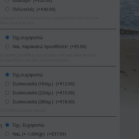
Ιδιαίτερο (+€
20.00
)
Πολυτελές (+€
40.00
)
α αφορά είτε σε περισσότερο-μεγαλύτερο προϊόν ή σε
εύος ή και στα δύο.
Όχι,ευχαριστώ
Ναι, παρακαλώ προσθέστε! (+€
5.00
)
 (αγάπη, γενέθλια, περαστικά, κ.λπ) και άλλα γενικού
υ ταιριάζουν σε όλες τις περιπτώσεις
Όχι,ευχαριστώ
Συσκευασία (16τεμ.) (+€
12.00
)
Συσκευασία (22τεμ.) (+€
15.00
)
Συσκευασία (28τεμ.) (+€
18.00
)
κά διαθέσιμα στην αγορά
Έκπτωση 9%
Έκπτωση 11%
Όχι, Ευχαριστώ
η
Ναι, (+-1,00Kgr) (+€
37.99
)