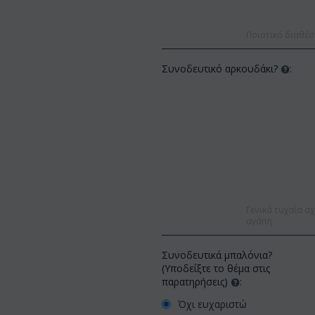
Ποιοτικό διαθέσ
Συνοδευτικό αρκουδάκι?
:
Γενικά τυχαία σχ
αγάπη.
Συνοδευτικά μπαλόνια?
(Υποδείξτε το θέμα στις
παρατηρήσεις)
:
Όχι ευχαριστώ