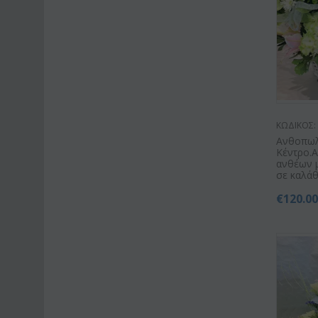
ΚΩΔΙΚΟΣ:
Ανθοπωλ
Κέντρο.Α
ανθέων 
σε καλάθι
€
120.0