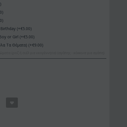
0
)
00
)
00
)
Birthday (+€
5.00
)
Boy or Girl (+€
5.00
)
Όλα Τα Θέματα) (+€
9.00
)
ώματα (ροζ ή σιέλ για νεογέννητα) (αγάπης - κόκκινα για αγάπη)