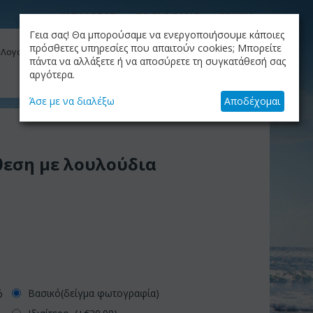
ΚΑΤΑΛΟΓΟΣ
ΤΟ BLOG ΜΑΣ
ΕΤΑΙΡΙΑ
Γεια σας! Θα μπορούσαμε να ενεργοποιήσουμε κάποιες
ΚΑΛΆΘΙ
πρόσθετες υπηρεσίες που απαιτούν cookies; Μπορείτε
 Λογαριασμός μου
Το καλάθι είναι άδειο
πάντα να αλλάξετε ή να αποσύρετε τη συγκατάθεσή σας
αργότερα.
+30.210.9319884
Skype Call
Άσε με να διαλέξω
Αποδέχομαι
θεση με λουλούδια
Βασικό(δείγμα φωτογραφία)
ό