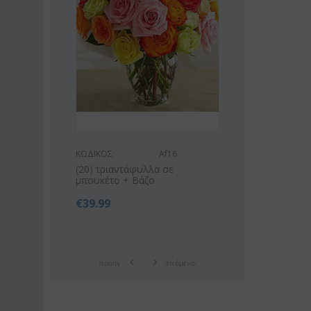
ΚΩΔΙΚΟΣ:
Af16
ΚΩΔΙΚΟΣ:
"( 21)
(20) τριαντάφυλλα σε
Ροζ ή λευκό μπο
μπουκέτο + Βάζο
οριένταλ λίλιουμ
€
39.99
€
42.99
€
55.00
προηγ
επόμενο