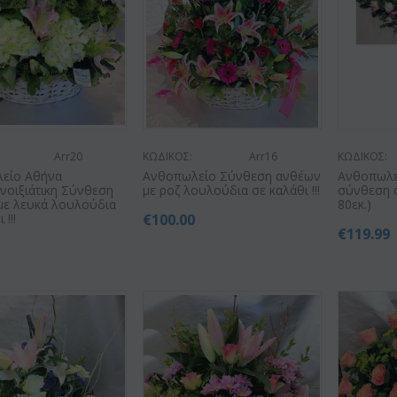
Arr20
ΚΩΔΙΚΟΣ:
Arr16
ΚΩΔΙΚΟΣ:
είο Αθήνα
Ανθοπωλείο Σύνθεση ανθέων
Ανθοπωλεί
νοιξιάτικη Σύνθεση
με ροζ λουλούδια σε καλάθι !!!
σύνθεση α
με λευκά λουλούδια
80εκ.)
 !!!
€
100.00
€
119.99
0