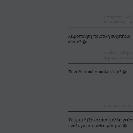
Η παραπάνω αξί
ποιοτικότερο σκ
Χειροποίητη ποιοτική ευχετήρια
κάρτα?
:
Διαθέσιμα θέματα
περιεχομένου πο
Συνοδευτικά σοκολατάκια?
:
Διάφορα ποιοτι
κπτωση 22%
Έκπτωση 12%
Τούρτα ? (Σοκολάτα ή άλλη γεύσ
ανάλογα με διαθεσιμότητα)
: