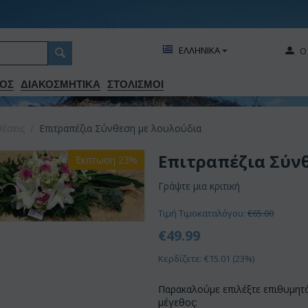
ΕΛΛΗΝΙΚΑ
Ο
ΟΣ
ΔΙΑΚΟΣΜΗΤΙΚA
ΣΤΟΛΙΣΜΟΙ
έσεις
/
Επιτραπέζια Σύνθεση με λουλούδια
Επιτραπέζια Σύν
Έκπτωση 23%
Γράψτε μια κριτική
Τιμή Τιμοκαταλόγου:
€
65.00
€
49.99
Κερδίζετε: €
15.01
(
23
%)
Παρακαλούμε επιλέξτε επιθυμητ
μέγεθος: