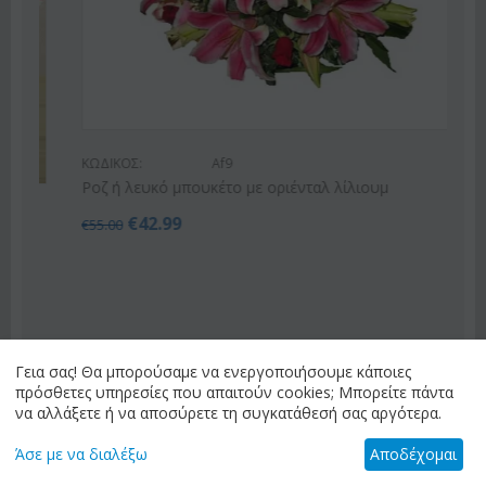
ΚΩΔΙΚΟΣ:
Af9
Ροζ ή λευκό μπουκέτο με οριένταλ λίλιουμ
€
42.99
€
55.00
Γεια σας! Θα μπορούσαμε να ενεργοποιήσουμε κάποιες
προηγ
επόμενο
πρόσθετες υπηρεσίες που απαιτούν cookies; Μπορείτε πάντα
να αλλάξετε ή να αποσύρετε τη συγκατάθεσή σας αργότερα.
Άσε με να διαλέξω
Αποδέχομαι