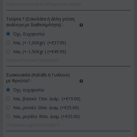
Διάφορα ποιοτικά διαθέσιμα στην αγορά
Τούρτα ? (Σοκολάτα ή άλλη γεύση
ανάλογα με διαθεσιμότητα)
:
Όχι, Ευχαριστώ
Ναι, (+-1,00Kgr) (+€
37.99
)
Ναι, (+-1,50Kgr ) (+€
49.99
)
Φρέσκα Ποιοτικά Γλυκίσματα
Συσκευασία (Καλάθι ή Γυάλινο)
με Φρούτα?
:
Όχι, ευχαριστώ
Ναι, βασικό 15εκ. Διάμ. (+€
19.00
)
Ναι, μεσαίο 20εκ. Διαμ. (+€
25.00
)
Ναι, μεγάλο 30εκ. Διαμ. (+€
35.00
)
Ολόφρεσκα φρούτα εποχής !!!