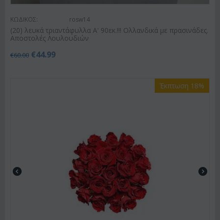
ΚΩΔΙΚΟΣ:
rosw14
(20) λευκά τριαντάφυλλα Α' 90εκ.!!! Ολλανδικά με πρασινάδες.
Αποστολές Λουλουδιών
€
44.99
€
60.00
Έκπτωση 18%