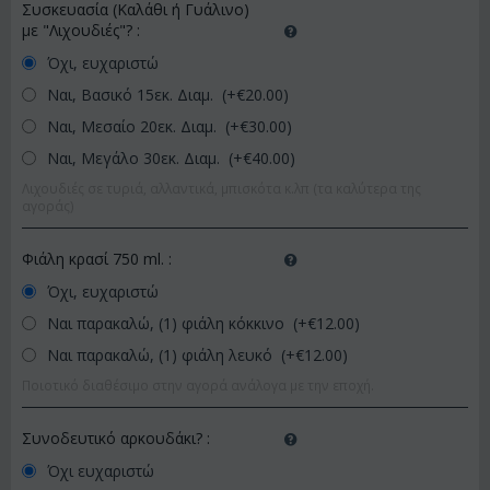
Συσκευασία (Καλάθι ή Γυάλινο)
με "Λιχουδιές"?
:
Όχι, ευχαριστώ
Ναι, Βασικό 15εκ. Διαμ. (+€
20.00
)
Ναι, Μεσαίο 20εκ. Διαμ. (+€
30.00
)
Ναι, Μεγάλο 30εκ. Διαμ. (+€
40.00
)
Λιχουδιές σε τυριά, αλλαντικά, μπισκότα κ.λπ (τα καλύτερα της
αγοράς)
Φιάλη κρασί 750 ml.
:
Όχι, ευχαριστώ
Ναι παρακαλώ, (1) φιάλη κόκκινο (+€
12.00
)
Ναι παρακαλώ, (1) φιάλη λευκό (+€
12.00
)
Ποιοτικό διαθέσιμο στην αγορά ανάλογα με την εποχή.
Συνοδευτικό αρκουδάκι?
:
Όχι ευχαριστώ