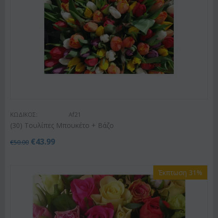
ΚΩΔΙΚΟΣ:
Af21
(30) Τουλίπες Μπουκέτο + Βάζο
€
43.99
€
50.00
Έκπτωση 31%