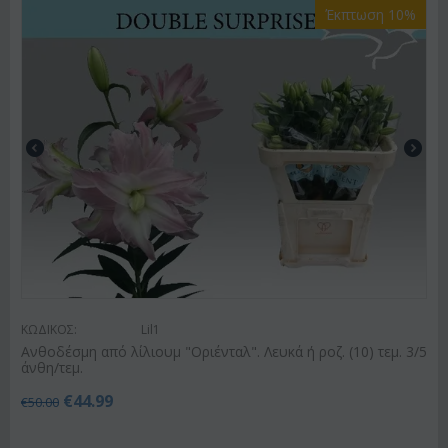
Έκπτωση 10%
ΚΩΔΙΚΟΣ:
Lil1
Ανθοδέσμη από λίλιουμ "Οριένταλ". Λευκά ή ροζ. (10) τεμ. 3/5
άνθη/τεμ.
€
44.99
€
50.00