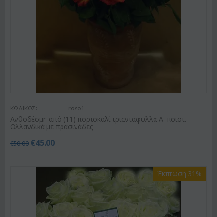
ΚΩΔΙΚΟΣ:
roso1
Ανθοδέσμη από (11) πορτοκαλί τριαντάφυλλα Α' ποιοτ.
Ολλανδικά με πρασινάδες.
€
45.00
€
50.00
Έκπτωση 31%