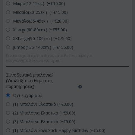
Μικρό(12-15εκ.) (+€
10.00
)
Μεσαίο(20-25εκ.) (+€
15.00
)
Μεγάλο(35-45εκ.) (+€
28.00
)
XLarge(60-80cm.) (+€
55.00
)
XXLarge(90-100cm.) (+€
75.00
)
Jumbo(135-140cm.) (+€
155.00
)
Γενικά τυχαία σχέδια & χρώματα.Ροζ και μπλέ για
νεογγέννητα.Κόκκινα για αγάπη.
Συνοδευτικά μπαλόνια?
(Υποδείξτε το θέμα στις
παρατηρήσεις)
:
Όχι ευχαριστώ
(1) Μπαλόνι Ελαστικό (+€
3.00
)
(2) Μπαλόνια Ελαστικά (+€
6.00
)
(3) Μπαλόνια Ελαστικά (+€
9.00
)
(1) Μπαλόνι 35εκ.Stick Happy Birthday (+€
5.00
)