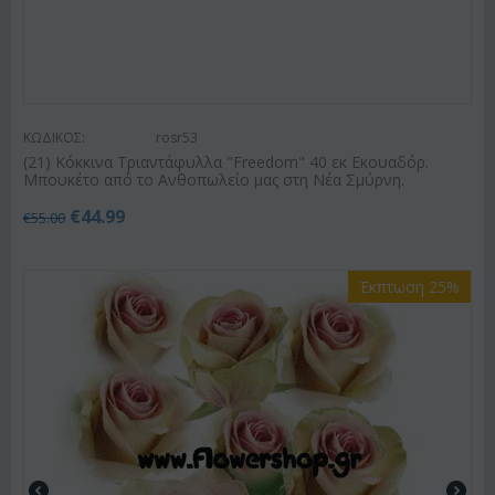
ΚΩΔΙΚΟΣ:
rosr53
(21) Κόκκινα Τριαντάφυλλα "Freedom" 40 εκ Εκουαδόρ.
Μπουκέτο από το Ανθοπωλείο μας στη Νέα Σμύρνη.
€
44.99
€
55.00
Έκπτωση 25%