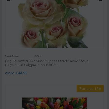
ΚΩΔΙΚΟΣ:
Ros4
(21) Τριαντάφυλλα 50εκ. " upper secret" Ανθοδέσμη.
(Ξεχωριστά ! Δίχρωμα Λουλούδια)
€
44.99
€
60.00
Έκπτωση 12%