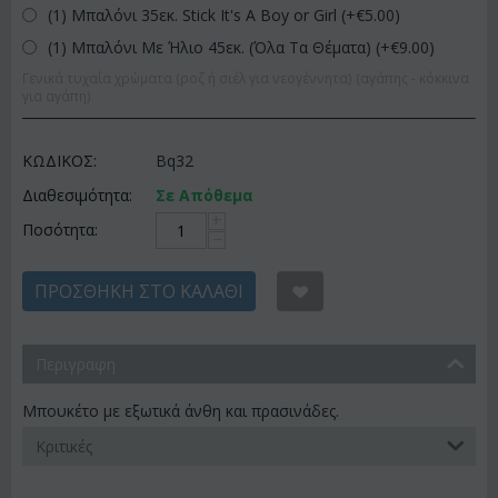
(1) Μπαλόνι 35εκ. Stick It's A Boy or Girl (+€
5.00
)
(1) Μπαλόνι Με Ήλιο 45εκ. (Όλα Τα Θέματα) (+€
9.00
)
Γενικά τυχαία χρώματα (ροζ ή σιέλ για νεογέννητα) (αγάπης - κόκκινα
για αγάπη)
ΚΩΔΙΚΟΣ:
Bq32
Διαθεσιμότητα:
Σε Απόθεμα
+
Ποσότητα:
−
ΠΡΟΣΘΉΚΗ ΣΤΟ ΚΑΛΆΘΙ
Περιγραφη
Μπουκέτο με εξωτικά άνθη και πρασινάδες.
Κριτικές