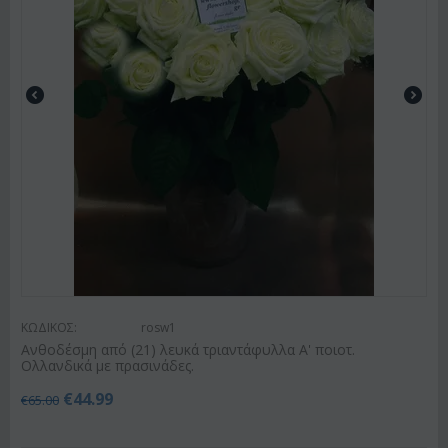
ΚΩΔΙΚΟΣ:
rosw1
Ανθοδέσμη από (21) λευκά τριαντάφυλλα Α' ποιοτ.
Ολλανδικά με πρασινάδες.
€
44.99
€
65.00