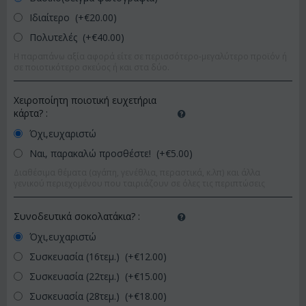
Ιδιαίτερο (+€
20.00
)
Πολυτελές (+€
40.00
)
Η παραπάνω αξία αφορά είτε σε περισσότερο-μεγαλύτερο προϊόν ή
σε ποιοτικότερο σκεύος ή και στα δύο.
Χειροποίητη ποιοτική ευχετήρια
κάρτα?
:
Όχι,ευχαριστώ
Ναι, παρακαλώ προσθέστε! (+€
5.00
)
Διαθέσιμα θέματα (αγάπη, γενέθλια, περαστικά, κ.λπ) και άλλα
γενικού περιεχομένου που ταιριάζουν σε όλες τις περιπτώσεις
Συνοδευτικά σοκολατάκια?
:
Όχι,ευχαριστώ
Συσκευασία (16τεμ.) (+€
12.00
)
Συσκευασία (22τεμ.) (+€
15.00
)
Συσκευασία (28τεμ.) (+€
18.00
)