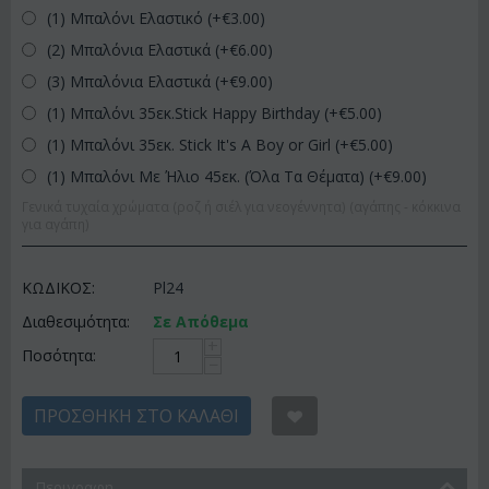
(1) Μπαλόνι Ελαστικό (+€
3.00
)
(2) Μπαλόνια Ελαστικά (+€
6.00
)
(3) Μπαλόνια Ελαστικά (+€
9.00
)
(1) Μπαλόνι 35εκ.Stick Happy Birthday (+€
5.00
)
(1) Μπαλόνι 35εκ. Stick It's A Boy or Girl (+€
5.00
)
(1) Μπαλόνι Με Ήλιο 45εκ. (Όλα Τα Θέματα) (+€
9.00
)
Γενικά τυχαία χρώματα (ροζ ή σιέλ για νεογέννητα) (αγάπης - κόκκινα
για αγάπη)
ΚΩΔΙΚΟΣ:
Pl24
Διαθεσιμότητα:
Σε Απόθεμα
+
Ποσότητα:
−
ΠΡΟΣΘΉΚΗ ΣΤΟ ΚΑΛΆΘΙ
Περιγραφη