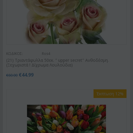
ΚΩΔΙΚΟΣ:
Ros4
(21) Τριαντάφυλλα 50εκ. " upper secret" Ανθοδέσμη.
(Ξεχωριστά ! Δίχρωμα Λουλούδια)
€
44.99
€
60.00
Έκπτωση 12%