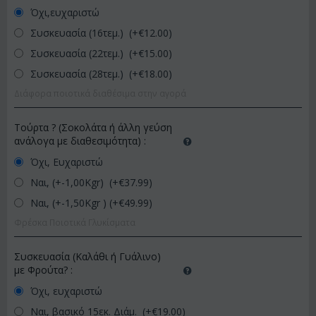
Όχι,ευχαριστώ
Συσκευασία (16τεμ.) (+€
12.00
)
Συσκευασία (22τεμ.) (+€
15.00
)
Συσκευασία (28τεμ.) (+€
18.00
)
Διάφορα ποιοτικά διαθέσιμα στην αγορά
Τούρτα ? (Σοκολάτα ή άλλη γεύση
ανάλογα με διαθεσιμότητα)
:
Όχι, Ευχαριστώ
Ναι, (+-1,00Kgr) (+€
37.99
)
Ναι, (+-1,50Kgr ) (+€
49.99
)
Φρέσκα Ποιοτικά Γλυκίσματα
Συσκευασία (Καλάθι ή Γυάλινο)
με Φρούτα?
:
Όχι, ευχαριστώ
Ναι, βασικό 15εκ. Διάμ. (+€
19.00
)