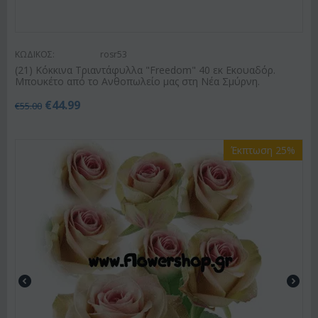
ΚΩΔΙΚΟΣ:
rosr53
(21) Κόκκινα Τριαντάφυλλα "Freedom" 40 εκ Εκουαδόρ.
Μπουκέτο από το Ανθοπωλείο μας στη Νέα Σμύρνη.
€
44.99
€
55.00
Έκπτωση 25%