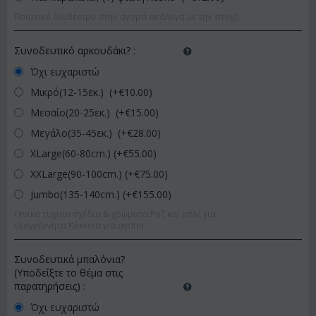
Ποιοτικό διαθέσιμο στην αγορά ανάλογα με την εποχή.
Συνοδευτικό αρκουδάκι?
:
Όχι ευχαριστώ
Μικρό(12-15εκ.) (+€
10.00
)
Μεσαίο(20-25εκ.) (+€
15.00
)
Μεγάλο(35-45εκ.) (+€
28.00
)
XLarge(60-80cm.) (+€
55.00
)
XXLarge(90-100cm.) (+€
75.00
)
Jumbo(135-140cm.) (+€
155.00
)
Γενικά τυχαία σχέδια & χρώματα.Ροζ και μπλέ για
νεογγέννητα.Κόκκινα για αγάπη.
Συνοδευτικά μπαλόνια?
(Υποδείξτε το θέμα στις
παρατηρήσεις)
:
Όχι ευχαριστώ