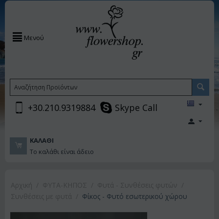
Μενού
+30.210.9319884
Skype Call
ΚΑΛΆΘΙ
Το καλάθι είναι άδειο
Αρχική
/
ΦΥΤΑ-ΚΗΠΟΣ
/
Φυτά - Συνθέσεις φυτών
/
Συνθέσεις με φυτά
/
Φίκος - Φυτό εσωτερικού χώρου