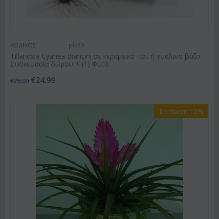
ΚΩΔΙΚΟΣ:
pls53
Tillandsia Cyanea Biancini σε κεραμεικό ποτ ή γυάλινο βάζο .
Συσκευασία δώρου !!! (1) Φυτό
€
24.99
€
28.00
Έκπτωση 13%