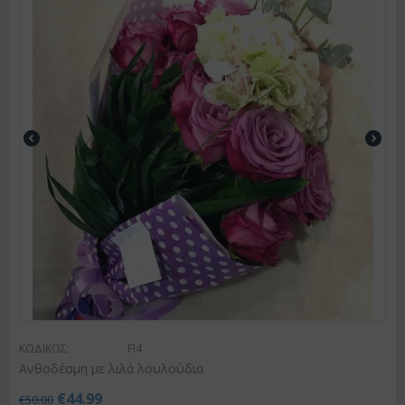
ΚΩΔΙΚΟΣ:
Fl4
Ανθοδέσμη με λιλά λουλούδια
€
44.99
€
50.00