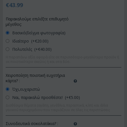
€
43.99
Παρακαλούμε επιλέξτε επιθυμητό
μέγεθος:
Βασικό(δείγμα φωτογραφία)
Ιδιαίτερο (+€
20.00
)
Πολυτελές (+€
40.00
)
Η παραπάνω αξία αφορά είτε σε περισσότερο-μεγαλύτερο προϊόν ή
σε ποιοτικότερο σκεύος ή και στα δύο.
Χειροποίητη ποιοτική ευχετήρια
κάρτα?
:
Όχι,ευχαριστώ
Ναι, παρακαλώ προσθέστε! (+€
5.00
)
Διαθέσιμα θέματα (αγάπη, γενέθλια, περαστικά, κ.λπ) και άλλα
γενικού περιεχομένου που ταιριάζουν σε όλες τις περιπτώσεις
Συνοδευτικά σοκολατάκια?
: