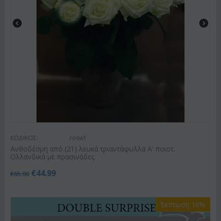
ΚΩΔΙΚΟΣ:
rosw1
Ανθοδέσμη από (21) λευκά τριαντάφυλλα Α' ποιοτ.
Ολλανδικά με πρασινάδες.
€
44.99
€
65.00
Έκπτωση 10%