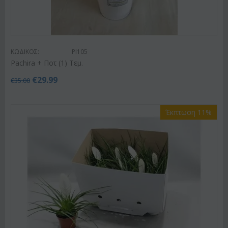
ΚΩΔΙΚΟΣ:
Pl105
Pachira + Ποτ (1) Τεμ.
€
29.99
€
35.00
Έκπτωση 11%