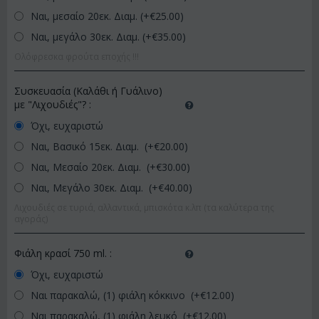
Ναι, μεσαίο 20εκ. Διαμ. (+€
25.00
)
Ναι, μεγάλο 30εκ. Διαμ. (+€
35.00
)
Ολόφρεσκα φρούτα εποχής !!!
Συσκευασία (Καλάθι ή Γυάλινο)
με "Λιχουδιές"?
:
Όχι, ευχαριστώ
Ναι, Βασικό 15εκ. Διαμ. (+€
20.00
)
Ναι, Μεσαίο 20εκ. Διαμ. (+€
30.00
)
Ναι, Μεγάλο 30εκ. Διαμ. (+€
40.00
)
Λιχουδιές σε τυριά, αλλαντικά, μπισκότα κ.λπ (τα καλύτερα της
αγοράς)
Φιάλη κρασί 750 ml.
:
Όχι, ευχαριστώ
Ναι παρακαλώ, (1) φιάλη κόκκινο (+€
12.00
)
Ναι παρακαλώ, (1) φιάλη λευκό (+€
12.00
)