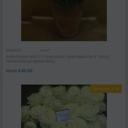
ΚΩΔΙΚΟΣ:
roso1
Ανθοδέσμη από (11) πορτοκαλί τριαντάφυλλα Α' ποιοτ.
Ολλανδικά με πρασινάδες.
€
45.00
€
50.00
Έκπτωση 31%