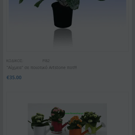
ΚΩΔΙΚΟΣ:
Pl82
"Αίχμεα" σε ποιοτικό Artstone ποτ!!!
€
35.00