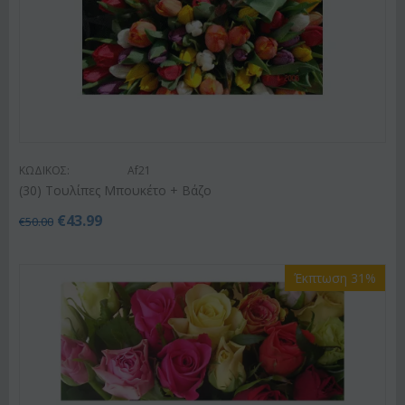
ΚΩΔΙΚΟΣ:
Af21
(30) Τουλίπες Μπουκέτο + Βάζο
€
43.99
€
50.00
Έκπτωση 31%