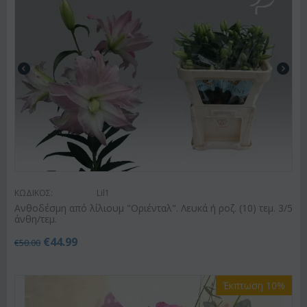
ΚΩΔΙΚΟΣ:
Lil1
Ανθοδέσμη από λίλιουμ "Οριένταλ". Λευκά ή ροζ. (10) τεμ. 3/5
άνθη/τεμ.
€
44.99
€
50.00
Έκπτωση 10%