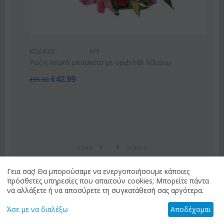
ΚΩΔΙΚΟΣ:
Af9
Ροζ ή λευκό μπουκέτο με οριένταλ λίλιουμ
€
42.99
€
55.00
προηγ
επόμενο
Γεια σας! Θα μπορούσαμε να ενεργοποιήσουμε κάποιες
πρόσθετες υπηρεσίες που απαιτούν cookies; Μπορείτε πάντα
να αλλάξετε ή να αποσύρετε τη συγκατάθεσή σας αργότερα.
ΕΝΗΜΕΡΩΤΙΚΟ ΔΕΛΤΙΟ
Άσε με να διαλέξω
Αποδέχομαι
Εισάγετε την διεύθυνση e-mail για τη λήψη