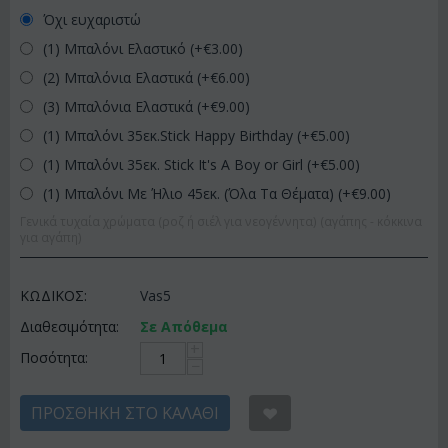
Όχι ευχαριστώ
(1) Μπαλόνι Ελαστικό (+€
3.00
)
(2) Μπαλόνια Ελαστικά (+€
6.00
)
(3) Μπαλόνια Ελαστικά (+€
9.00
)
(1) Μπαλόνι 35εκ.Stick Happy Birthday (+€
5.00
)
(1) Μπαλόνι 35εκ. Stick It's A Boy or Girl (+€
5.00
)
(1) Μπαλόνι Με Ήλιο 45εκ. (Όλα Τα Θέματα) (+€
9.00
)
Γενικά τυχαία χρώματα (ροζ ή σιέλ για νεογέννητα) (αγάπης - κόκκινα
για αγάπη)
ΚΩΔΙΚΟΣ:
Vas5
Διαθεσιμότητα:
Σε Απόθεμα
+
Ποσότητα:
−
ΠΡΟΣΘΉΚΗ ΣΤΟ ΚΑΛΆΘΙ