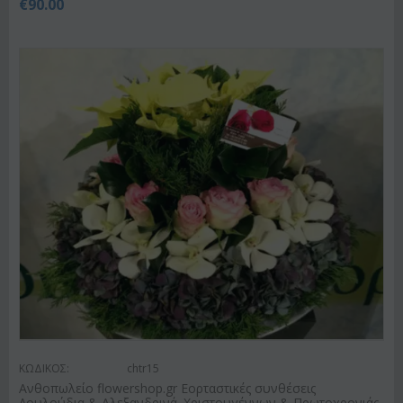
€
90.00
ΚΩΔΙΚΟΣ:
chtr15
Ανθοπωλείο flowershop.gr Εορταστικές συνθέσεις
Λουλούδια & Αλεξανδρινά. Χριστουγέννων & Πρωτοχρονιάς.