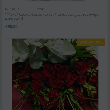
ΚΩΔΙΚΟΣ:
Birth45
"Γλυκά" λουλούδια σε καλάθι + αξεσουαρ για νεογέννητο
κοριτσάκι !!!
€
90.00
Έκπτωση 10%