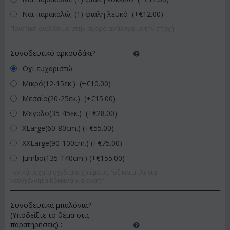
Ναι παρακαλώ, (1) φιάλη λευκό (+€
12.00
)
Ποιοτικό διαθέσιμο στην αγορά ανάλογα με την εποχή.
Συνοδευτικό αρκουδάκι?
:
Όχι ευχαριστώ
Μικρό(12-15εκ.) (+€
10.00
)
Μεσαίο(20-25εκ.) (+€
15.00
)
Μεγάλο(35-45εκ.) (+€
28.00
)
XLarge(60-80cm.) (+€
55.00
)
XXLarge(90-100cm.) (+€
75.00
)
Jumbo(135-140cm.) (+€
155.00
)
Γενικά τυχαία σχέδια & χρώματα.Ροζ και μπλέ για
νεογγέννητα.Κόκκινα για αγάπη.
Συνοδευτικά μπαλόνια?
(Υποδείξτε το θέμα στις
παρατηρήσεις)
: