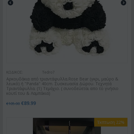
ΚΩΔΙΚΟΣ:
Tedro7
Αρκουδάκια από τριαντάφυλλα.Rose Bear (γκρι, μαύρο &
λευκό) ή "Panda" 40cm. Συσκευασία Δώρου. Τεχνητά
Τριαντάφυλλα. (1) Τεμάχιο. ( συνοδεύεται απο το γνήσιο
κουτί του & Λαμπάκια)
€
89.99
€
105.00
Έκπτωση 22%