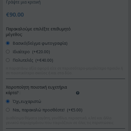
Γράψτε μια κριτική
€
90.00
Παρακαλούμε επιλέξτε επιθυμητό
μέγεθος:
Βασικό(δείγμα φωτογραφία)
Ιδιαίτερο (+€
20.00
)
Πολυτελές (+€
40.00
)
Η παραπάνω αξία αφορά είτε σε περισσότερο-μεγαλύτερο προϊόν ή
σε ποιοτικότερο σκεύος ή και στα δύο.
Χειροποίητη ποιοτική ευχετήρια
κάρτα?
:
Όχι,ευχαριστώ
Ναι, παρακαλώ προσθέστε! (+€
5.00
)
Διαθέσιμα θέματα (αγάπη, γενέθλια, περαστικά, κ.λπ) και άλλα
γενικού περιεχομένου που ταιριάζουν σε όλες τις περιπτώσεις