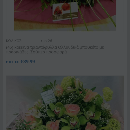
ΚΩΔΙΚΟΣ:
rosr26
(45) κόκκινα τριαντάφυλλα Ολλανδικά μπουκέτο με
πρασινάδες .Σούπερ προσφορά.
€
89.99
€
100.00