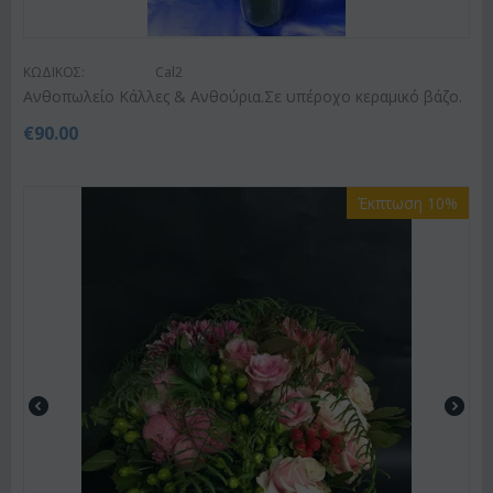
ΚΩΔΙΚΟΣ:
Cal2
Ανθοπωλείο Κάλλες & Ανθούρια.Σε υπέροχο κεραμικό βάζο.
€
90.00
Έκπτωση 10%