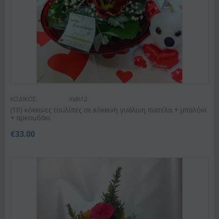
ΚΩΔΙΚΟΣ:
Valn12
(10) κόκκινες τουλίπες σε κόκκινη γυάλινη πιατέλα + μπαλόνι
+ αρκουδάκι
€
33.00