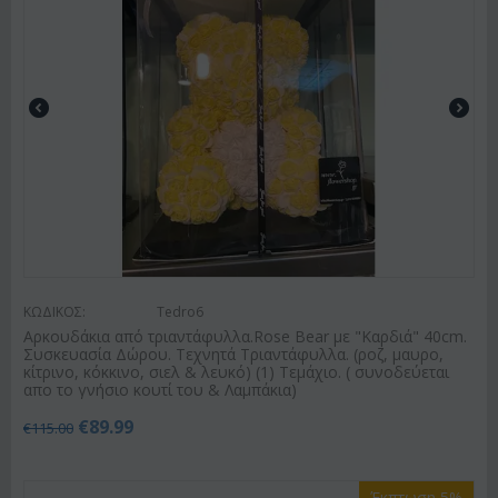
ΚΩΔΙΚΟΣ:
Tedro6
Αρκουδάκια από τριαντάφυλλα.Rose Bear με "Καρδιά" 40cm.
Συσκευασία Δώρου. Τεχνητά Τριαντάφυλλα. (ροζ, μαυρο,
κίτρινο, κόκκινο, σιελ & λευκό) (1) Τεμάχιο. ( συνοδεύεται
απο το γνήσιο κουτί του & Λαμπάκια)
€
89.99
€
115.00
Έκπτωση 5%