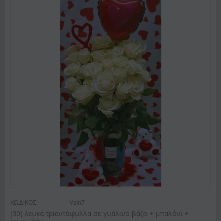
ΚΩΔΙΚΟΣ:
Valn7
(30) λευκά τριαντάφυλλα σε γυάλινο βάζο + μπαλόνι +