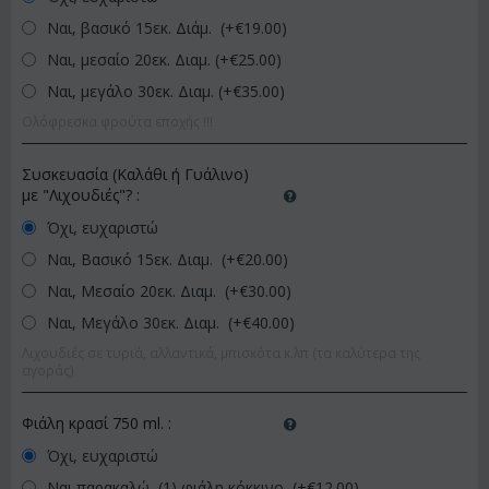
Ναι, βασικό 15εκ. Διάμ. (+€
19.00
)
Ναι, μεσαίο 20εκ. Διαμ. (+€
25.00
)
Ναι, μεγάλο 30εκ. Διαμ. (+€
35.00
)
Ολόφρεσκα φρούτα εποχής !!!
Συσκευασία (Καλάθι ή Γυάλινο)
με "Λιχουδιές"?
:
Όχι, ευχαριστώ
Ναι, Βασικό 15εκ. Διαμ. (+€
20.00
)
Ναι, Μεσαίο 20εκ. Διαμ. (+€
30.00
)
Ναι, Μεγάλο 30εκ. Διαμ. (+€
40.00
)
Λιχουδιές σε τυριά, αλλαντικά, μπισκότα κ.λπ (τα καλύτερα της
αγοράς)
Φιάλη κρασί 750 ml.
:
Όχι, ευχαριστώ
Ναι παρακαλώ, (1) φιάλη κόκκινο (+€
12.00
)