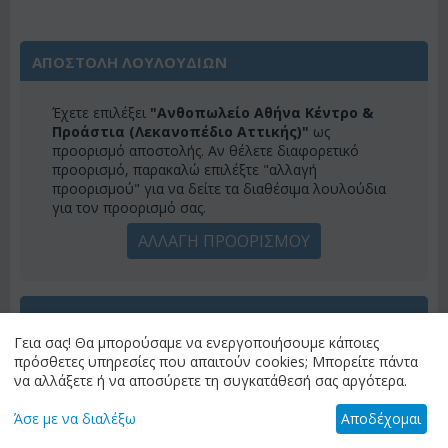
ΑΠΟΣΤΟΛΗ ΛΟΥΛΟΥΔΙΩΝ
Έχετε επιλέξει
"Ανθοπωλείο Αθήνα Κέντρο &
Προάστια (Λεκανοπέδιο Αττικής)"
ως
προορισμό αποστολής. Αν θέλετε διαφορετικό
προορισμό, παρακαλώ επιλέξτε "αλλαγή
προορισμού" για να δείτε τα διαθέσιμα λουλούδια
για τον προορισμό σας.
ΑΛΛΑΓΗ ΠΡΟΟΡΙΣΜΟΥ
ΚΑΤΗΓΟΡΙΕΣ
Γεια σας! Θα μπορούσαμε να ενεργοποιήσουμε κάποιες
πρόσθετες υπηρεσίες που απαιτούν cookies; Μπορείτε πάντα
ΜΕΝΟΎ
να αλλάξετε ή να αποσύρετε τη συγκατάθεσή σας αργότερα.
Άσε με να διαλέξω
Αποδέχομαι