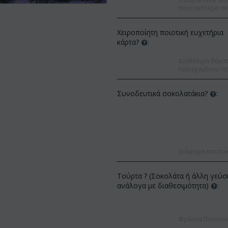
ποιοτικότερο σκ
Χειροποίητη ποιοτική ευχετήρια
κάρτα?
:
Διαθέσιμα θέματα
περιεχομένου πο
Συνοδευτικά σοκολατάκια?
:
Διάφορα ποιοτι
Τούρτα ? (Σοκολάτα ή άλλη γεύσ
Έκπτωση 9%
ανάλογα με διαθεσιμότητα)
:
Έκπτωση 12%
Φρέσκα Ποιοτικ