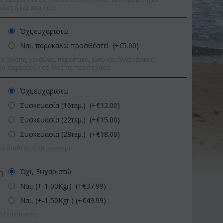
εύος ή και στα δύο.
Όχι,ευχαριστώ
Ναι, παρακαλώ προσθέστε! (+€
5.00
)
 (αγάπη, γενέθλια, περαστικά, κ.λπ) και άλλα γενικού
υ ταιριάζουν σε όλες τις περιπτώσεις
Όχι,ευχαριστώ
Συσκευασία (16τεμ.) (+€
12.00
)
Συσκευασία (22τεμ.) (+€
15.00
)
Συσκευασία (28τεμ.) (+€
18.00
)
κά διαθέσιμα στην αγορά
Όχι, Ευχαριστώ
η
Ναι, (+-1,00Kgr) (+€
37.99
)
Έκπτωση 11%
Έκπτω
Ναι, (+-1,50Kgr ) (+€
49.99
)
ά Γλυκίσματα