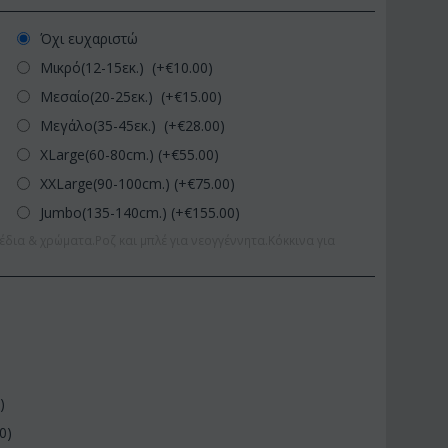
Όχι ευχαριστώ
Μικρό(12-15εκ.) (+€
10.00
)
Μεσαίο(20-25εκ.) (+€
15.00
)
Μεγάλο(35-45εκ.) (+€
28.00
)
XLarge(60-80cm.) (+€
55.00
)
XXLarge(90-100cm.) (+€
75.00
)
Jumbo(135-140cm.) (+€
155.00
)
έδια & χρώματα.Ροζ και μπλέ για νεογγέννητα.Κόκκινα για
0
)
00
)