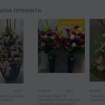
ΜΟΙΑ ΠΡΟΙΟΝΤΑ
Έκπτωση 11%
Spc43
ΚΩΔΙΚΟΣ:
Spc53
ΚΩΔΙΚΟΣ:
από λουλούδια".
"Δίδυμα" Βάζα +35
"Ονειρεμέ
ίγας. !!!
Τριαντάφυλλα Εκουαδόρ &
"Πριγκίπι
Ξεχωριστές Πρασινάδες !