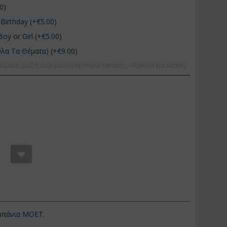
00
)
Birthday (+€
5.00
)
Boy or Girl (+€
5.00
)
Όλα Τα Θέματα) (+€
9.00
)
ώματα (ροζ ή σιέλ για νεογέννητα) (αγάπης - κόκκινα για αγάπη)
αμπάνια MOET.