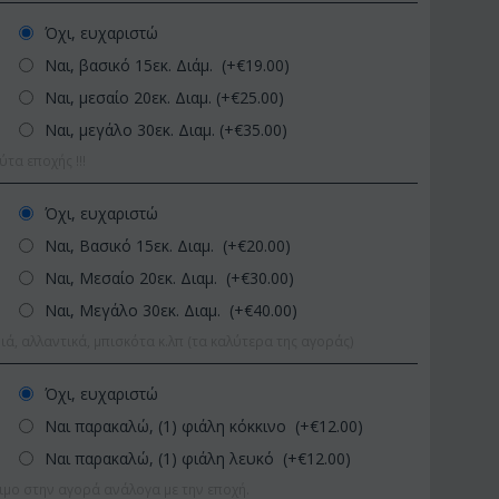
Όχι, ευχαριστώ
Ναι, βασικό 15εκ. Διάμ. (+€
19.00
)
Ναι, μεσαίο 20εκ. Διαμ. (+€
25.00
)
Ναι, μεγάλο 30εκ. Διαμ. (+€
35.00
)
α εποχής !!!
Όχι, ευχαριστώ
Ναι, Βασικό 15εκ. Διαμ. (+€
20.00
)
ΚΩΔΙΚΟΣ:
Afp1
ΚΩΔΙΚΟΣ:
Pl92
Ορχιδέα φαλαίνοψις σε
Φυτό "Zamioculcas" (Z
Ναι, Μεσαίο 20εκ. Διαμ. (+€
30.00
)
γυάλινο βάζο
Ποιοτική Γλά...
Ναι, Μεγάλο 30εκ. Διαμ. (+€
40.00
)
€
39.99
€
54.99
€
45.00
€
65.00
ιά, αλλαντικά, μπισκότα κ.λπ (τα καλύτερα της αγοράς)
Όχι, ευχαριστώ
Ναι παρακαλώ, (1) φιάλη κόκκινο (+€
12.00
)
Ναι παρακαλώ, (1) φιάλη λευκό (+€
12.00
)
ιμο στην αγορά ανάλογα με την εποχή.