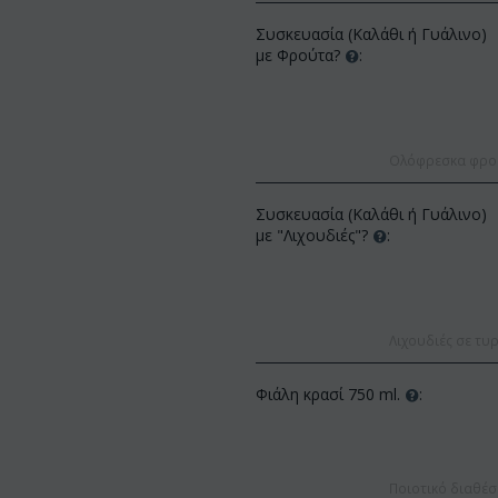
Συσκευασία (Καλάθι ή Γυάλινο)
με Φρούτα?
:
Ολόφρεσκα φρούτ
Συσκευασία (Καλάθι ή Γυάλινο)
ΚΩΔΙΚΟΣ:
Af13
με "Λιχουδιές"?
:
ΚΩΔΙΚΟΣ:
Afp3
(21) τριαντάφυλλα 60-70 εκ.
Ορχιδέα φαλαίνοψις φυτό "(1)
(διάφορα χρώμ...
στέλεχος λου...
€
49.99
€
55.00
€
21.99
€
25.00
Λιχουδιές σε τυρ
Φιάλη κρασί 750 ml.
:
Ποιοτικό διαθέσ