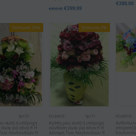
0
€
380.00
€
399.99
€
450.00
Έκπτωση 20%
Έκπτωση 9%
Spc70
ΚΩΔΙΚΟΣ:
Spc71
ΚΩΔΙΚΟΣ:
ου αυτή η υπέροχη
Αγάπη μου αυτή η υπέροχη
Ανθοπωλε
ίναι για σένα !!! Η
σύνθεση είναι για σένα !!! Η
επιτραπέζ
Των Λουλουδιών !!!
Δύναμη Των Λουλουδιών !!!
λουλούδια