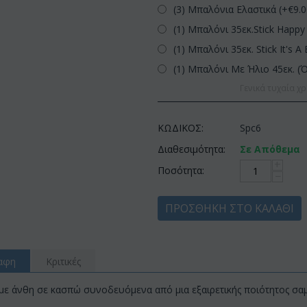
(3) Μπαλόνια Ελαστικά (+€
9.
(1) Μπαλόνι 35εκ.Stick Happy 
(1) Μπαλόνι 35εκ. Stick It's A 
(1) Μπαλόνι Με Ήλιο 45εκ. (
Γενικά τυχαία χρ
ΚΩΔΙΚΟΣ:
Spc6
Διαθεσιμότητα:
Σε Απόθεμα
+
Ποσότητα:
−
ΠΡΟΣΘΉΚΗ ΣΤΟ ΚΑΛΆΘΙ
αφη
Κριτικές
με άνθη σε κασπώ συνοδευόμενα από μια εξαιρετικής ποιότητος σ