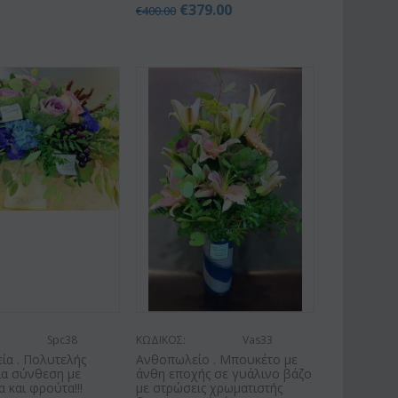
€
379.00
€
400.00
Spc38
ΚΩΔΙΚΟΣ:
Vas33
ία . Πολυτελής
Ανθοπωλείο . Μπουκέτο με
ια σύνθεση με
άνθη εποχής σε γυάλινο βάζο
 και φρούτα!!!
με στρώσεις χρωματιστής