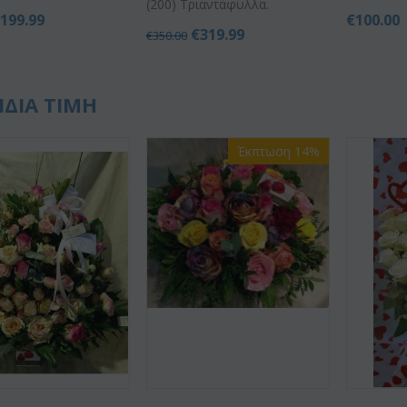
(200) Τριαντάφυλλα.
€
199.99
€
100.00
€
319.99
€
350.00
ΙΔΙΑ ΤΙΜΗ
Έκπτωση 14%