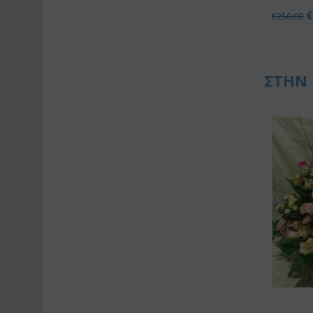
€
250.00
ΣΤΗΝ 