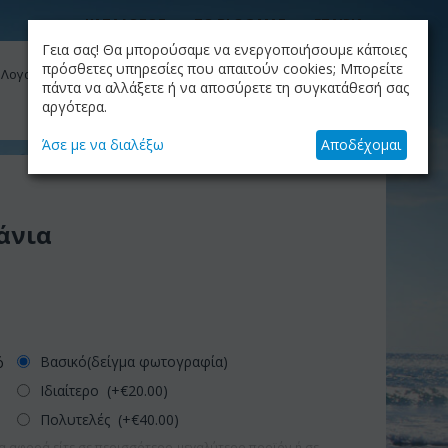
ΚΑΤΑΛΟΓΟΣ
ΤΟ BLOG ΜΑΣ
ΕΤΑΙΡΙΑ
Γεια σας! Θα μπορούσαμε να ενεργοποιήσουμε κάποιες
ΚΑΛΆΘΙ
πρόσθετες υπηρεσίες που απαιτούν cookies; Μπορείτε
 Λογαριασμός μου
Το καλάθι είναι άδειο
πάντα να αλλάξετε ή να αποσύρετε τη συγκατάθεσή σας
αργότερα.
+30.210.9319884
Skype Call
Άσε με να διαλέξω
Αποδέχομαι
άνια
Βασικό(δείγμα φωτογραφία)
ό
Ιδιαίτερο (+€
20.00
)
Πολυτελές (+€
40.00
)
α αφορά είτε σε περισσότερο-μεγαλύτερο προϊόν ή σε