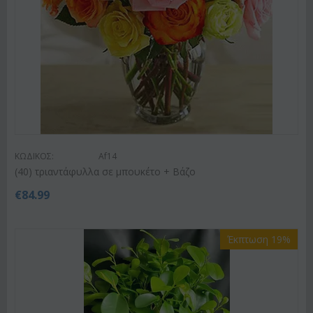
ΚΩΔΙΚΟΣ:
Af14
(40) τριαντάφυλλα σε μπουκέτο + Βάζο
€
84.99
Έκπτωση 19%