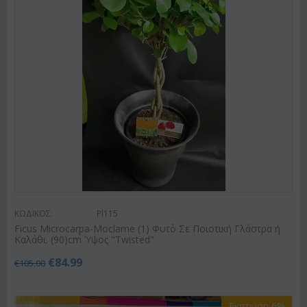
ΚΩΔΙΚΟΣ:
Pl115
Ficus Microcarpa-Moclame (1) Φυτό Σε Ποιοτική Γλάστρα ή
Καλάθι. (90)cm Ύψος "Twisted"
€
84.99
€
105.00
Έκπτωση 6%