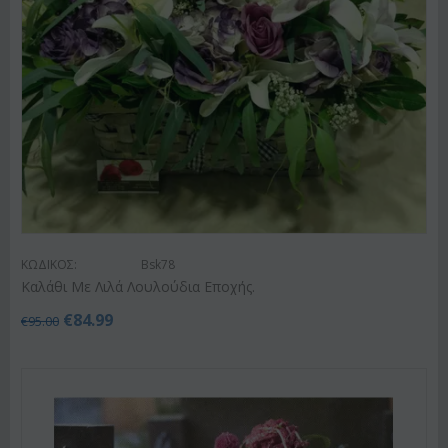
ΚΩΔΙΚΟΣ:
Bsk78
Καλάθι Με Λιλά Λουλούδια Εποχής.
€
84.99
€
95.00