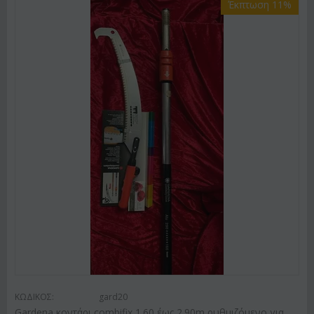
Έκπτωση 11%
ΚΩΔΙΚΟΣ:
gard20
Gardena κοντάρι combifix 1.60 έως 2.90m ρυθμιζόμενο για