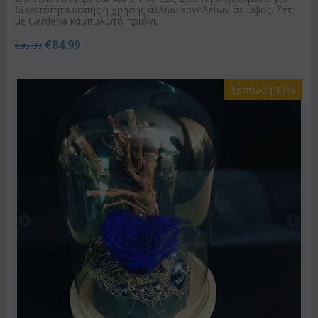
δυνατότητα κοπής ή χρήσης άλλων εργαλείων σε ύψος. Σετ
με Gardena καμπυλωτό πριόνι.
€
84.99
€
95.00
Έκπτωση 11%