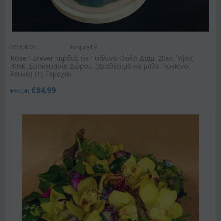
ΚΩΔΙΚΟΣ:
Rospre19
Rose Forever καρδιά, σε Γυάλινο Θόλο Διαμ. 20εκ. Ύψος
30εκ. Συσκευασία Δώρου. (Διαθέσιμο σε μπλε, κόκκινο,
λευκό) (1) Τεμάχιο.
€
84.99
€
95.00