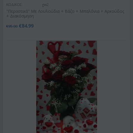
ΚΩΔΙΚΟΣ:
gw2
"Περαστικά" Με Λουλούδια + Βάζο + Μπαλόνια + Αρκούδος
+ Διακόσμηση
€
84.99
€
95.00