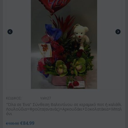
ΚΩΔΙΚΟΣ:
Valn27
"Όλα σε Ένα" Σύνθεση Βαλεντίνου σε κεραμικό ποτ ή καλάθι.
Λουλούδια+Φρούτα(ανανάς)+Αρκουδάκι+Σοκολατάκια+Μπαλ
όνι
€
84.99
€
100.00