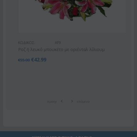
ΚΩΔΙΚΟΣ:
Af9
Ροζ ή λευκό μπουκέτο με οριένταλ λίλιουμ
€
42.99
€
55.00
προηγ
επόμενο