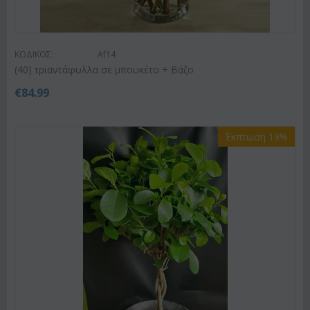
ΚΩΔΙΚΟΣ:
Af14
(40) τριαντάφυλλα σε μπουκέτο + Βάζο
€
84.99
Έκπτωση 19%