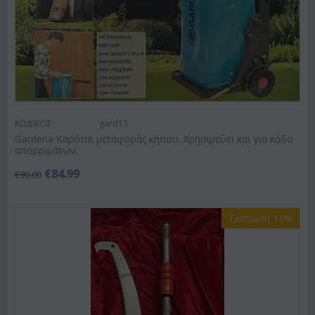
ΚΩΔΙΚΟΣ:
gard13
Gardena Καρότσι μεταφοράς κήπου. Χρησιμεύει και για κάδο
απορριμάτων.
€
84.99
€
90.00
Έκπτωση 11%