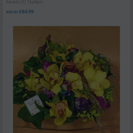
λευκό) (1) Τεμάχιο.
€
84.99
€
95.00