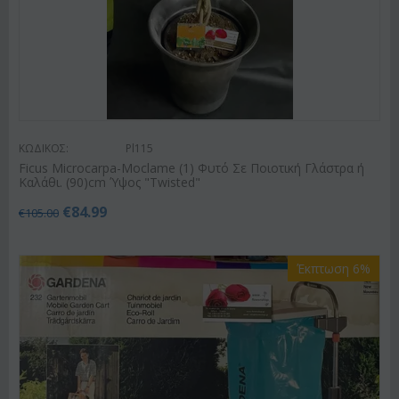
ΚΩΔΙΚΟΣ:
Pl115
Ficus Microcarpa-Moclame (1) Φυτό Σε Ποιοτική Γλάστρα ή
Καλάθι. (90)cm Ύψος "Twisted"
€
84.99
€
105.00
Έκπτωση 6%