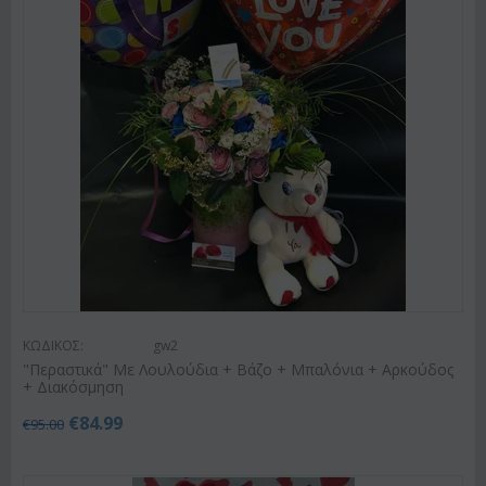
ΚΩΔΙΚΟΣ:
gw2
"Περαστικά" Με Λουλούδια + Βάζο + Μπαλόνια + Αρκούδος
+ Διακόσμηση
€
84.99
€
95.00