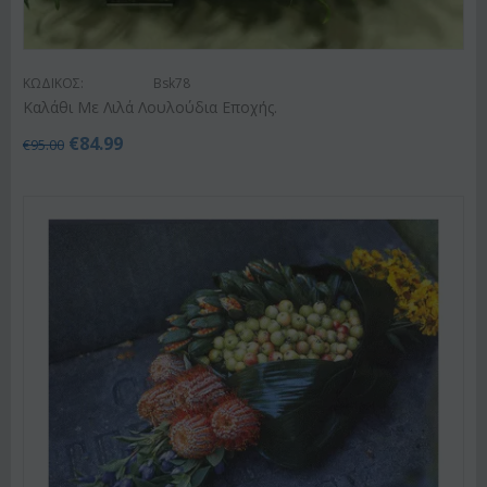
ΚΩΔΙΚΟΣ:
Bsk78
Καλάθι Με Λιλά Λουλούδια Εποχής.
€
84.99
€
95.00