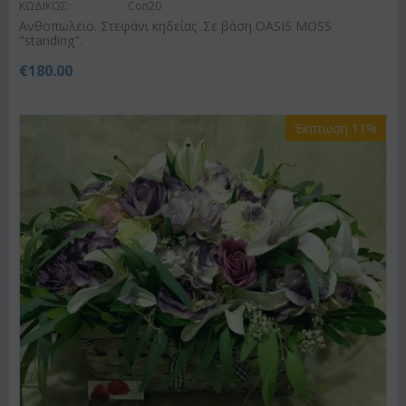
ΚΩΔΙΚΟΣ:
Con20
Ανθοπωλειο. Στεφάνι κηδείας .Σε βάση OASIS MOSS
"standing".
€
180.00
Έκπτωση 11%