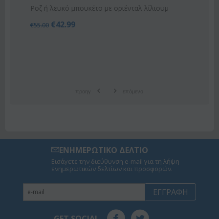
Ροζ ή λευκό μπουκέτο με οριένταλ λίλιουμ
€
42.99
€
55.00
προηγ
επόμενο
ΕΝΗΜΕΡΩΤΙΚΟ ΔΕΛΤΙΟ
Εισάγετε την διεύθυνση e-mail για τη λήψη
ενημερωτικών δελτίων και προσφορών.
ΕΓΓΡΑΦΉ
GET SOCIAL