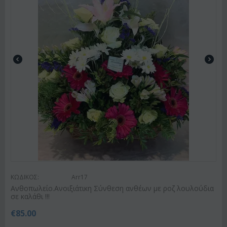
ΚΩΔΙΚΟΣ:
Arr17
Ανθοπωλείο.Ανοιξιάτικη Σύνθεση ανθέων με ροζ λουλούδια
σε καλάθι !!!
€
85.00