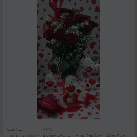
ΚΩΔΙΚΟΣ:
Valn5
(11) A' ποιότητος μακρυά κόκκινα τριαντάφυλλα Ολλανδικά