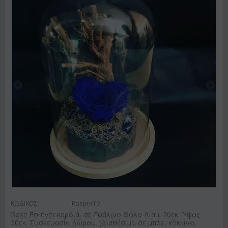
ΚΩΔΙΚΟΣ:
Rospre19
Rose Forever καρδιά, σε Γυάλινο Θόλο Διαμ. 20εκ. Ύψος
30εκ. Συσκευασία Δώρου. (Διαθέσιμο σε μπλε, κόκκινο,