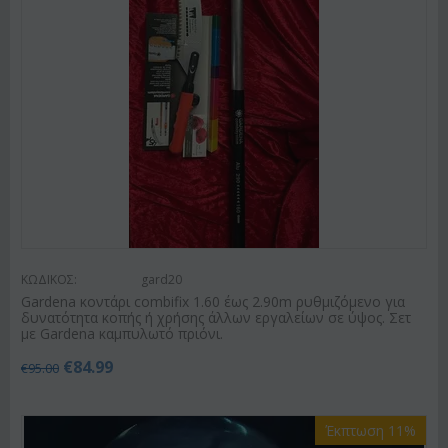
ΚΩΔΙΚΟΣ:
gard20
Gardena κοντάρι combifix 1.60 έως 2.90m ρυθμιζόμενο για
δυνατότητα κοπής ή χρήσης άλλων εργαλείων σε ύψος. Σετ
με Gardena καμπυλωτό πριόνι.
€
84.99
€
95.00
Έκπτωση 11%