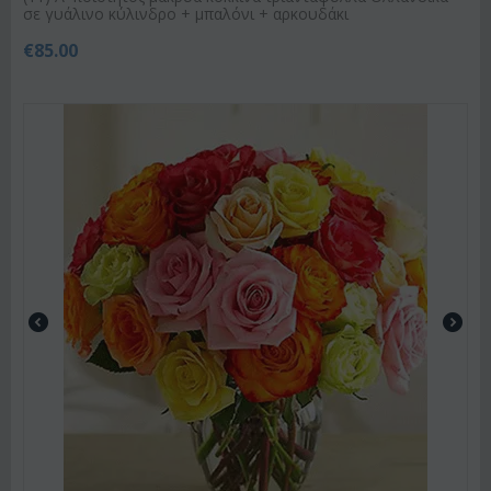
σε γυάλινο κύλινδρο + μπαλόνι + αρκουδάκι
€
85.00