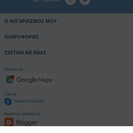
O ΛΟΓΑΡΙΑΣΜΌΣ ΜΟΥ
ΠΛΗΡΟΦΟΡΊΕΣ
ΣΧΕΤΙΚΆ ΜΕ ΕΜΆΣ
Find us on
Call us
flowershop3623
Read our articles on