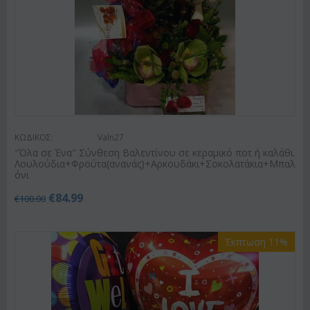
ΚΩΔΙΚΟΣ:
Valn27
"Όλα σε Ένα" Σύνθεση Βαλεντίνου σε κεραμικό ποτ ή καλάθι.
Λουλούδια+Φρούτα(ανανάς)+Αρκουδάκι+Σοκολατάκια+Μπαλ
όνι
€
84.99
€
100.00
Έκπτωση 11%