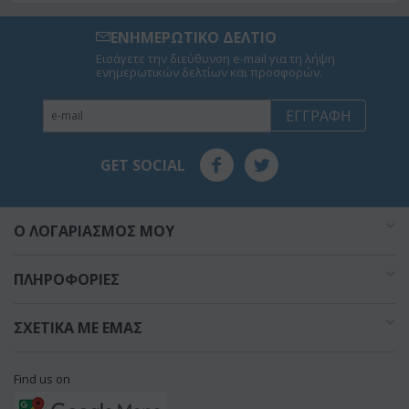
ΕΝΗΜΕΡΩΤΙΚΟ ΔΕΛΤΙΟ
Εισάγετε την διεύθυνση e-mail για τη λήψη
ενημερωτικών δελτίων και προσφορών.
ΕΓΓΡΑΦΉ
GET SOCIAL
O ΛΟΓΑΡΙΑΣΜΌΣ ΜΟΥ
ΠΛΗΡΟΦΟΡΊΕΣ
ΣΧΕΤΙΚΆ ΜΕ ΕΜΆΣ
Find us on