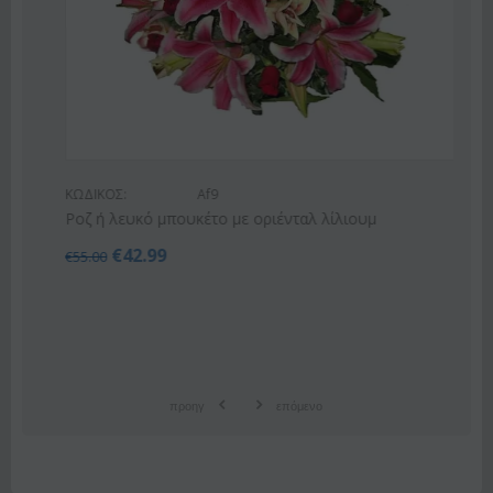
ΚΩΔΙΚΟΣ:
Af9
Ροζ ή λευκό μπουκέτο με οριένταλ λίλιουμ
€
42.99
€
55.00
προηγ
επόμενο