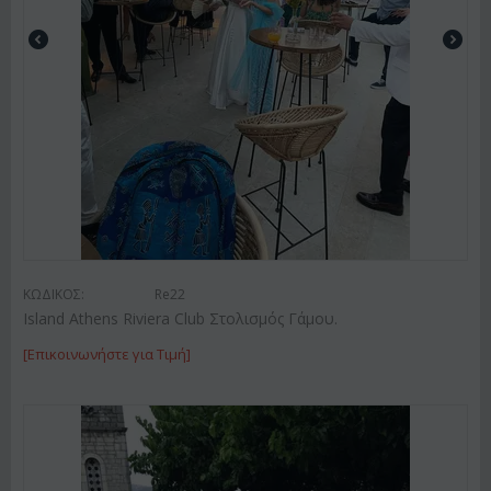
ΚΩΔΙΚΟΣ:
Re22
Island Athens Riviera Club Στολισμός Γάμου.
[Επικοινωνήστε για Τιμή]