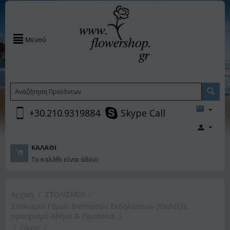
Μενού
+30.210.9319884
Skype Call
ΚΑΛΆΘΙ
Το καλάθι είναι άδειο
Αρχική
/
ΣΤΟΛΙΣΜΟΙ
/
Στολισμοί Γάμων Βαπτίσεων Εκδηλώσεων (Επιλέξτε
προορισμό Αθήνα & Προάστια...)
/
Γάμος
/