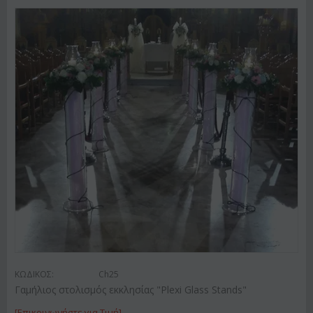
ΚΩΔΙΚΟΣ:
Ch25
Γαμήλιος στολισμός εκκλησίας "Plexi Glass Stands"
[Επικοινωνήστε για Τιμή]