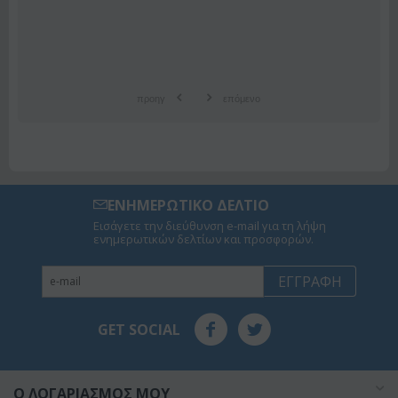
προηγ
επόμενο
ΕΝΗΜΕΡΩΤΙΚΟ ΔΕΛΤΙΟ
Εισάγετε την διεύθυνση e-mail για τη λήψη
ενημερωτικών δελτίων και προσφορών.
ΕΓΓΡΑΦΉ
GET SOCIAL
O ΛΟΓΑΡΙΑΣΜΌΣ ΜΟΥ