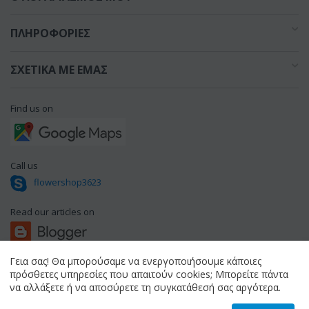
ΠΛΗΡΟΦΟΡΊΕΣ
ΣΧΕΤΙΚΆ ΜΕ ΕΜΆΣ
Find us on
Call us
flowershop3623
Read our articles on
Γεια σας! Θα μπορούσαμε να ενεργοποιήσουμε κάποιες
πρόσθετες υπηρεσίες που απαιτούν cookies; Μπορείτε πάντα
© 1994 - 2026 flowershop.gr.
να αλλάξετε ή να αποσύρετε τη συγκατάθεσή σας αργότερα.