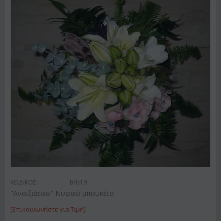
ΚΩΔΙΚΟΣ:
Brb19
"Ανοιξιάτικο" Νυφικό μπουκέτο
[Επικοινωνήστε για Τιμή]