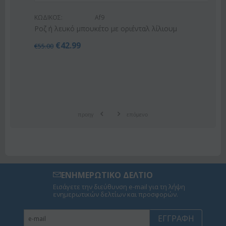
ΚΩΔΙΚΟΣ:
Af9
Ροζ ή λευκό μπουκέτο με οριένταλ λίλιουμ
€
42.99
€
55.00
προηγ
επόμενο
ΕΝΗΜΕΡΩΤΙΚΟ ΔΕΛΤΙΟ
Εισάγετε την διεύθυνση e-mail για τη λήψη
ενημερωτικών δελτίων και προσφορών.
ΕΓΓΡΑΦΉ