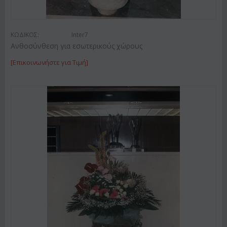
ΚΩΔΙΚΟΣ:
Inter7
Ανθοσύνθεση για εσωτερικούς χώρους
[Επικοινωνήστε για Τιμή]