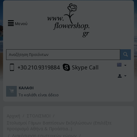
Μενού
+30.210.9319884
Skype Call
ΚΑΛΆΘΙ
Το καλάθι είναι άδειο
Αρχική
/
ΣΤΟΛΙΣΜΟΙ
/
Στολισμοί Γάμων Βαπτίσεων Εκδηλώσεων (Επιλέξτε
προορισμό Αθήνα & Προάστια...)
/
Διακόσμηση εσωτερικών χώρων
/