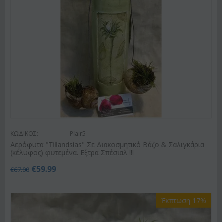
ΚΩΔΙΚΟΣ:
Plair5
Αερόφυτα "Tillandsias" Σε Διακοσμητικό Βάζο & Σαλιγκάρια
(κέλυφος) φυτεμένα. Εξτρα Σπέσιαλ !!!
€
59.99
€
67.00
Έκπτωση 17%