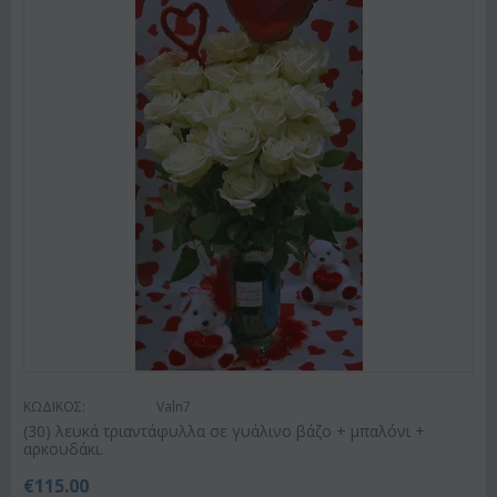
ΚΩΔΙΚΟΣ:
Valn7
(30) λευκά τριαντάφυλλα σε γυάλινο βάζο + μπαλόνι +
αρκουδάκι.
€
115.00