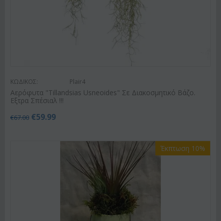
ΚΩΔΙΚΟΣ:
Plair4
Αερόφυτα "Tillandsias Usneoides" Σε Διακοσμητικό Βάζο.
Εξτρα Σπέσιαλ !!!
€
59.99
€
67.00
Έκπτωση 10%