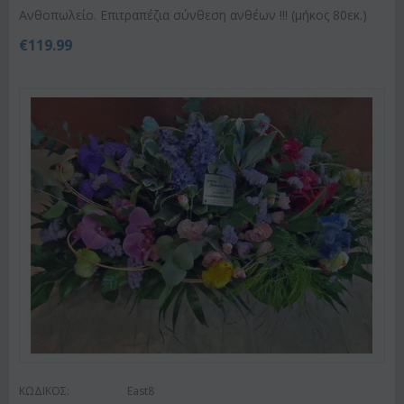
Ανθοπωλείο. Επιτραπέζια σύνθεση ανθέων !!! (μήκος 80εκ.)
€
119.99
ΚΩΔΙΚΟΣ:
East8