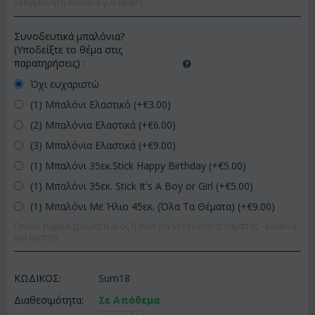
νεογγέννητα.Κόκκινα για αγάπη.
Συνοδευτικά μπαλόνια?
(Υποδείξτε το θέμα στις
παρατηρήσεις)
:
Όχι ευχαριστώ
(1) Μπαλόνι Ελαστικό (+€
3.00
)
(2) Μπαλόνια Ελαστικά (+€
6.00
)
(3) Μπαλόνια Ελαστικά (+€
9.00
)
(1) Μπαλόνι 35εκ.Stick Happy Birthday (+€
5.00
)
(1) Μπαλόνι 35εκ. Stick It's A Boy or Girl (+€
5.00
)
(1) Μπαλόνι Με Ήλιο 45εκ. (Όλα Τα Θέματα) (+€
9.00
)
Γενικά τυχαία χρώματα (ροζ ή σιέλ για νεογέννητα) (αγάπης - κόκκινα
για αγάπη)
ΚΩΔΙΚΟΣ:
Sum18
Διαθεσιμότητα:
Σε Απόθεμα