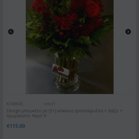
ΚΩΔΙΚΟΣ:
rosr21
Design μπουκέτο με (51) κόκκινα τριαντάφυλλα + Βάζο +
Χρωματιστό Νερό !!!
€
115.00