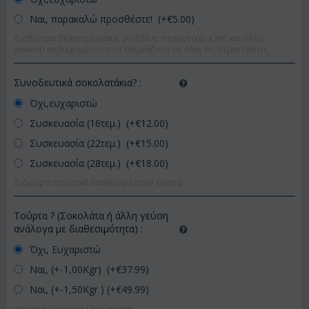
Ναι, παρακαλώ προσθέστε! (+€
5.00
)
Διαθέσιμα θέματα (αγάπη, γενέθλια, περαστικά, κ.λπ) και άλλα
γενικού περιεχομένου που ταιριάζουν σε όλες τις περιπτώσεις
Συνοδευτικά σοκολατάκια?
:
Όχι,ευχαριστώ
Συσκευασία (16τεμ.) (+€
12.00
)
Συσκευασία (22τεμ.) (+€
15.00
)
Συσκευασία (28τεμ.) (+€
18.00
)
Διάφορα ποιοτικά διαθέσιμα στην αγορά
Τούρτα ? (Σοκολάτα ή άλλη γεύση
ανάλογα με διαθεσιμότητα)
:
Όχι, Ευχαριστώ
Ναι, (+-1,00Kgr) (+€
37.99
)
Ναι, (+-1,50Kgr ) (+€
49.99
)
Φρέσκα Ποιοτικά Γλυκίσματα