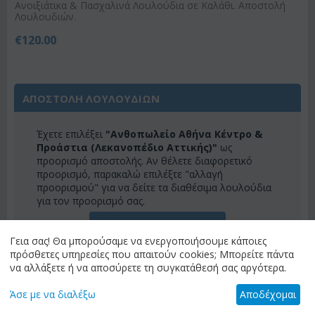
Ανοιξιάτικα & Πασχαλινά Λουλούδια σε Καλάθι. Αποστολή
Λουλουδιών.
€
120.00
ΑΠΟΣΤΟΛΗ ΛΟΥΛΟΥΔΙΩΝ
Έχετε επιλέξει
"Ανθοπωλείο Αθήνα Κέντρο &
Προάστια (Λεκανοπέδιο Αττικής)"
ως
προορισμό αποστολής. Αν θέλετε διαφορετικό
προορισμό, παρακαλώ επιλέξτε "αλλαγή
προορισμού" για να δείτε τα διαθέσιμα λουλούδια
για τον προορισμό σας.
ΑΛΛΑΓΗ ΠΡΟΟΡΙΣΜΟΥ
Γεια σας! Θα μπορούσαμε να ενεργοποιήσουμε κάποιες
πρόσθετες υπηρεσίες που απαιτούν cookies; Μπορείτε πάντα
να αλλάξετε ή να αποσύρετε τη συγκατάθεσή σας αργότερα.
ΚΑΤΗΓΟΡΙΕΣ
Άσε με να διαλέξω
Αποδέχομαι
ΜΕΝΟΎ