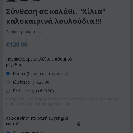
Σύνθεση σε καλάθι. "Χίλια"
καλοκαιρινά λουλούδια.!!!
Γράψτε μια κριτική
€
120.00
Παρακαλούμε επιλέξτε επιθυμητό
μέγεθος:
Βασικό(δείγμα φωτογραφία)
Ιδιαίτερο (+€
20.00
)
Πολυτελές (+€
40.00
)
Η παραπάνω αξία αφορά είτε σε περισσότερο-μεγαλύτερο προϊόν ή
σε ποιοτικότερο σκεύος ή και στα δύο.
Χειροποίητη ποιοτική ευχετήρια
κάρτα?
:
Όχι,ευχαριστώ