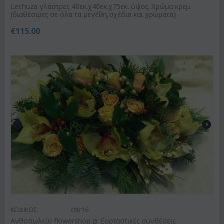
Lechuza γλάστρες 40εκ.χ40εκ.χ75εκ. ύψος. Χρώμα κρεμ.
(διαθέσιμες σε όλα τα μεγέθη,σχέδια και χρώματα)
€
115.00
ΚΩΔΙΚΟΣ:
chtr16
Ανθοπωλείο flowershop.gr Εορταστικές συνθέσεις