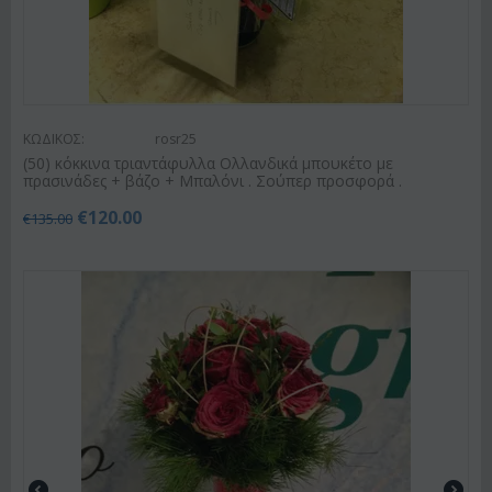
ΚΩΔΙΚΟΣ:
rosr25
(50) κόκκινα τριαντάφυλλα Ολλανδικά μπουκέτο με
πρασινάδες + βάζο + Μπαλόνι . Σούπερ προσφορά .
€
120.00
€
135.00