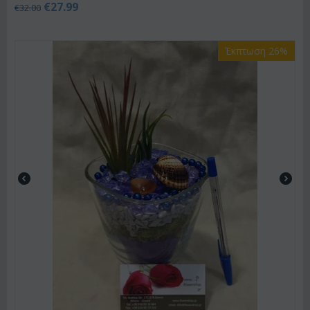
€
27.99
€
32.00
Έκπτωση 26%