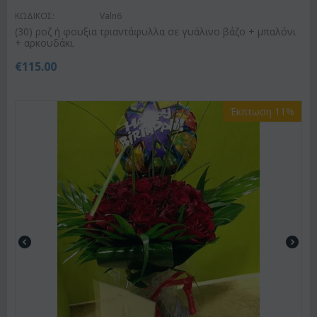
ΚΩΔΙΚΟΣ:
Valn6
(30) ροζ ή φουξια τριαντάφυλλα σε γυάλινο βάζο + μπαλόνι
+ αρκουδάκι.
€
115.00
Έκπτωση 11%