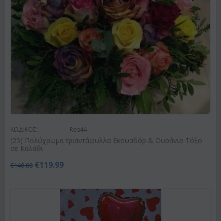
ΚΩΔΙΚΟΣ:
Ros44
(25) Πολύχρωμα τριαντάφυλλα Εκουαδόρ & Ουράνιο Τόξο
σε Καλάθι
€
119.99
€
140.00