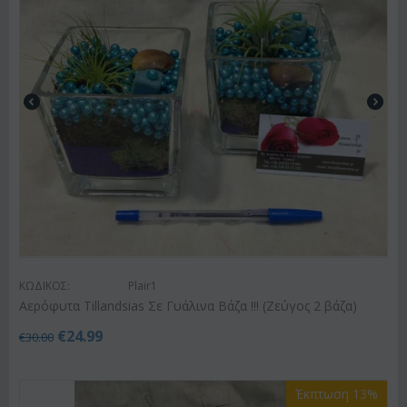
ΚΩΔΙΚΟΣ:
Plair1
Αερόφυτα Tillandsias Σε Γυάλινα Βάζα !!! (Ζεύγος 2 βάζα)
€
24.99
€
30.00
Έκπτωση 13%