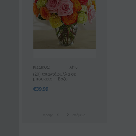
ΚΩΔΙΚΟΣ:
Af16
ΚΩΔΙΚΟΣ:
Af9
(20) τριαντάφυλλα σε
Ροζ ή λευκό μπουκέτο με
μπουκέτο + Βάζο
οριένταλ λίλιουμ
€
39.99
€
42.99
€
55.00
προηγ
επόμενο