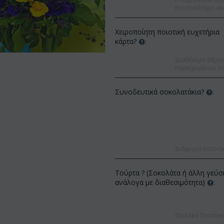
ποιοτικότερο σκ
Χειροποίητη ποιοτική ευχετήρια
κάρτα?
:
Διαθέσιμα θέματα
περιεχομένου πο
Συνοδευτικά σοκολατάκια?
:
Διάφορα ποιοτι
Τούρτα ? (Σοκολάτα ή άλλη γεύσ
Έκπτ
ανάλογα με διαθεσιμότητα)
:
Έκπτωση 12%
Φρέσκα Ποιοτικ