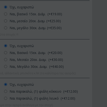
Όχι, ευχαριστώ
Ναι, βασικό 15εκ. Διάμ. (+€
19.00
)
Ναι, μεσαίο 20εκ. Διαμ. (+€
25.00
)
Ναι, μεγάλο 30εκ. Διαμ. (+€
35.00
)
α εποχής !!!
Όχι, ευχαριστώ
Ναι, Βασικό 15εκ. Διαμ. (+€
20.00
)
ΚΩΔΙΚΟΣ:
Afp1
ΚΩΔΙΚΟΣ:
0 εκ.
Ορχιδέα φαλαίνοψις σε
Φυτό "Zamiocul
Ναι, Μεσαίο 20εκ. Διαμ. (+€
30.00
)
γυάλινο βάζο
Ποιοτική Γλά...
Ναι, Μεγάλο 30εκ. Διαμ. (+€
40.00
)
€
39.99
€
54.99
€
45.00
€
65.00
ιά, αλλαντικά, μπισκότα κ.λπ (τα καλύτερα της αγοράς)
Όχι, ευχαριστώ
Ναι παρακαλώ, (1) φιάλη κόκκινο (+€
12.00
)
Ναι παρακαλώ, (1) φιάλη λευκό (+€
12.00
)
ιμο στην αγορά ανάλογα με την εποχή.