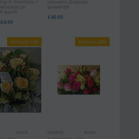
δόρ Α' ποιότητος +
μπουκέτο (διάφορα
ιακόσμηση με
χρώματα)!!!
ή άμμο!!!
€
40.00
204.99
Έκπτωση 12%
Έκπτωση 28%
Ros16
ΚΩΔΙΚΟΣ:
Ros56