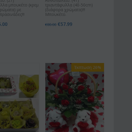
ο. (21)
Ανθοπωλείο. (41)
λλα μπουκέτο (κρεμ
τριαντάφυλλα (40-50cm)
ρώματα) με
(διάφορα χρώματα)!!!
πρασινάδες!!!
Μπουκέτο.
5.00
€
57.99
€
80.00
Έκπτωση 26%