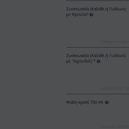
Συσκευασία (Καλάθι ή Γυάλινο)
με Φρούτα?
:
Ολόφρεσκα φρούτ
Συσκευασία (Καλάθι ή Γυάλινο)
ΚΩΔΙΚΟΣ:
Af13
με "Λιχουδιές"?
:
ΚΩΔΙΚΟΣ:
Afp3
(21) τριαντάφυλλα 60-7
Ορχιδέα φαλαίνοψις φυτό "(1)
(διάφορα χρώμ...
στέλεχος λου...
€
49.99
€
55.00
€
21.99
€
25.00
Λιχουδιές σε τυρ
Φιάλη κρασί 750 ml.
:
Ποιοτικό διαθέσ