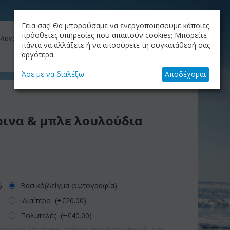
ΚΑΤΑΛΟΓΟΣ
ΤΟ BLOG ΜΑΣ
ΕΤΑΙΡΙΑ
Γεια σας! Θα μπορούσαμε να ενεργοποιήσουμε κάποιες
ΚΑΛΆΘΙ
πρόσθετες υπηρεσίες που απαιτούν cookies; Μπορείτε
 Λογαριασμός μου
Το καλάθι είναι άδειο
πάντα να αλλάξετε ή να αποσύρετε τη συγκατάθεσή σας
αργότερα.
+30.210.9319884
Skype Call
Άσε με να διαλέξω
Αποδέχομαι
ρινα & μπλε λουλούδια
Βασικό(δείγμα φωτογραφία)
ό
Ιδιαίτερο (+€
20.00
)
Πολυτελές (+€
40.00
)
α αφορά είτε σε περισσότερο-μεγαλύτερο προϊόν ή σε