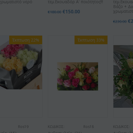
χρωματιστό νερό
τεμ.Εκουαδόρ Α' ποιότητος!!!
τεμ.Εκουα
Βάζο + Δ
0
€
150.00
χρωματιστ
€
180.00
€
€
230.00
Έκπτωση 22%
Έκπτωση 33%
Ros19
ΚΩΔΙΚΟΣ:
Ros18
ΚΩΔΙΚΟΣ: