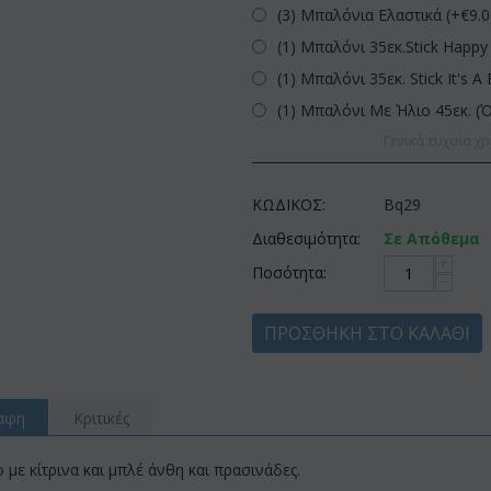
(3) Μπαλόνια Ελαστικά (+€
9.
(1) Μπαλόνι 35εκ.Stick Happy 
(1) Μπαλόνι 35εκ. Stick It's A 
(1) Μπαλόνι Με Ήλιο 45εκ. (
Γενικά τυχαία χρ
ΚΩΔΙΚΟΣ:
Bq29
Διαθεσιμότητα:
Σε Απόθεμα
+
Ποσότητα:
−
ΠΡΟΣΘΉΚΗ ΣΤΟ ΚΑΛΆΘΙ
αφη
Κριτικές
με κίτρινα και μπλέ άνθη και πρασινάδες.