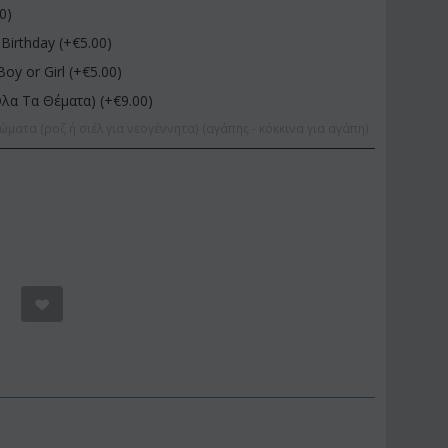
00
)
Birthday (+€
5.00
)
Boy or Girl (+€
5.00
)
Όλα Τα Θέματα) (+€
9.00
)
ώματα (ροζ ή σιέλ για νεογέννητα) (αγάπης - κόκκινα για αγάπη)