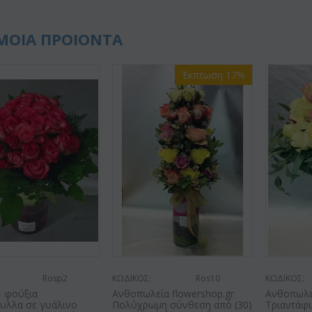
ΜΟΙΑ ΠΡΟΙΟΝΤΑ
Έκπτωση 17%
Rosp2
ΚΩΔΙΚΟΣ:
Ros10
ΚΩΔΙΚΟΣ:
 - φούξια
Ανθοπωλεία flowershop.gr
Ανθοπωλεί
φυλλα σε γυάλινο
Πολύχρωμη σύνθεση από (30)
Τριαντάφυ