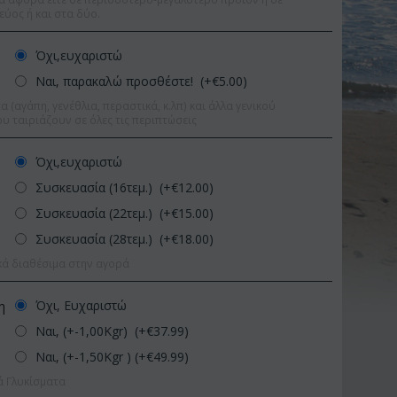
εύος ή και στα δύο.
Όχι,ευχαριστώ
Ναι, παρακαλώ προσθέστε! (+€
5.00
)
 (αγάπη, γενέθλια, περαστικά, κ.λπ) και άλλα γενικού
υ ταιριάζουν σε όλες τις περιπτώσεις
Όχι,ευχαριστώ
Συσκευασία (16τεμ.) (+€
12.00
)
Συσκευασία (22τεμ.) (+€
15.00
)
Συσκευασία (28τεμ.) (+€
18.00
)
κά διαθέσιμα στην αγορά
Όχι, Ευχαριστώ
η
ωση 9%
Ναι, (+-1,00Kgr) (+€
37.99
)
Έκπτωση 11%
Ναι, (+-1,50Kgr ) (+€
49.99
)
ά Γλυκίσματα