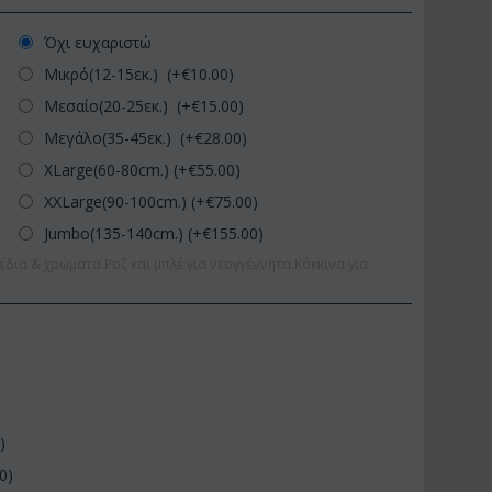
Όχι ευχαριστώ
Μικρό(12-15εκ.) (+€
10.00
)
Μεσαίο(20-25εκ.) (+€
15.00
)
Μεγάλο(35-45εκ.) (+€
28.00
)
XLarge(60-80cm.) (+€
55.00
)
XXLarge(90-100cm.) (+€
75.00
)
Jumbo(135-140cm.) (+€
155.00
)
έδια & χρώματα.Ροζ και μπλέ για νεογγέννητα.Κόκκινα για
0
)
00
)