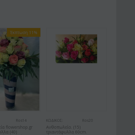
Έκπτωση 11%
Ros14
ΚΩΔΙΚΟΣ:
Ros20
α flowershop.gr
Ανθοπωλείο. (15)
λλα (40)
τριαντάφυλλα 60cm.