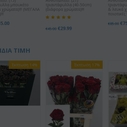
ίο. (15)
Ανθοπωλείο. (21)
Ανθοπωλεί
φυλλα μπουκέτο
τριαντάφυλλα (40-50cm)
τριαντάφυ
 χρώματα)!!! (ΜΕΓΑΛΑ
(διάφορα χρώματα)!!!
& λευκά χ
!!!
ποιοτικές 
35.00
€
7
€
85.00
€
29.99
€
45.00
ΙΔΙΑ ΤΙΜΗ
Έκπτωση 14%
Έκπτωση 17%