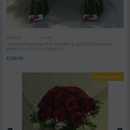
ΚΩΔΙΚΟΣ:
rosr41
"Κόκκινα Τριαντάφυλλα" !!! Αγάπη χ 200 !!! (2) Πολυτελή
Μπουκέτα (100) τεμ./έκαστο.!!!
€
549.99
Έκπτωση 8%