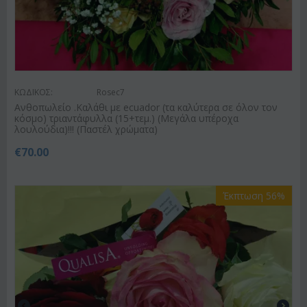
ΚΩΔΙΚΟΣ:
Rosec7
Ανθοπωλείο .Καλάθι με ecuador (τα καλύτερα σε όλον τον
κόσμο) τριαντάφυλλα (15+τεμ.) (Μεγάλα υπέροχα
λουλούδια)!!! (Παστέλ χρώματα)
€
70.00
Έκπτωση 56%