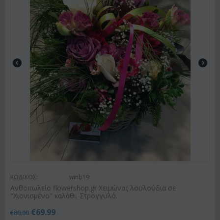
ΚΩΔΙΚΟΣ:
winb19
Ανθοπωλείο flowershop.gr Χειμώνας λουλούδια σε
"Χιονισμένο" καλάθι. Στρογγυλό.
€
69.99
€
80.00