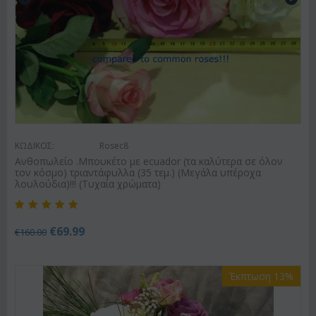
ΚΩΔΙΚΟΣ:
Rosec8
Ανθοπωλείο .Μπουκέτο με ecuador (τα καλύτερα σε όλον
τον κόσμο) τριαντάφυλλα (35 τεμ.) (Μεγάλα υπέροχα
λουλούδια)!!! (Τυχαία χρώματα)
€
69.99
€
160.00
Έκπτωση 13%