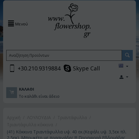
Μενού
+30.210.9319884
Skype Call
ΚΑΛΆΘΙ
Το καλάθι είναι άδειο
Αρχική
/
ΛΟΥΛΟΥΔΙΑ
/
Τριαντάφυλλα
/
Τριαντάφυλλα κόκκινα
/
(41) Κόκκινα Τριαντάφυλλα υψ. 40 εκ.(Κεφάλι υψ. 3,5εκ πλ.
2,5εκ). Μπουκέτο με πρασινάδες !!! Προσφορά Εβδομάδας