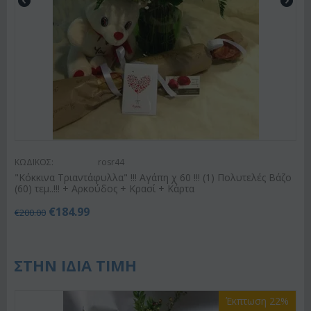
ΚΩΔΙΚΟΣ:
rosr44
"Κόκκινα Τριαντάφυλλα" !!! Αγάπη χ 60 !!! (1) Πολυτελές Βάζο
(60) τεμ..!!! + Αρκούδος + Κρασί + Κάρτα
€
184.99
€
200.00
ΣΤΗΝ ΙΔΙΑ ΤΙΜΗ
Έκπτωση 22%