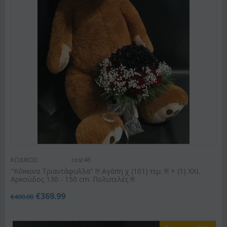
ΚΩΔΙΚΟΣ:
rosr46
"Κόκκινα Τριαντάφυλλα" !!! Αγάπη χ (101) τεμ. !!! + (1) XXL
Αρκούδος 130 - 150 cm. Πολυτελές !!!
€
369.99
€
400.00