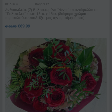
ΚΩΔΙΚΟΣ:
Rospre12
Ανθοπωλείο. (7) Βαλσαμωμένα "4ever" τριαντάφυλλα σε
"Πολυτελές" κουτί 15εκ. χ 15εκ. (διάφορα χρώματα
παρακαλούμε υποδείξτε μας την προτίμησή σας)
€
69.99
€
105.00