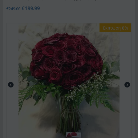
€
199.99
€
249.00
Έκπτωση 8%