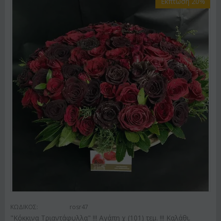
Έκπτωση 20%
ΚΩΔΙΚΟΣ:
rosr47
"Κόκκινα Τριαντάφυλλα" !!! Αγάπη χ (101) τεμ. !!! Καλάθι.