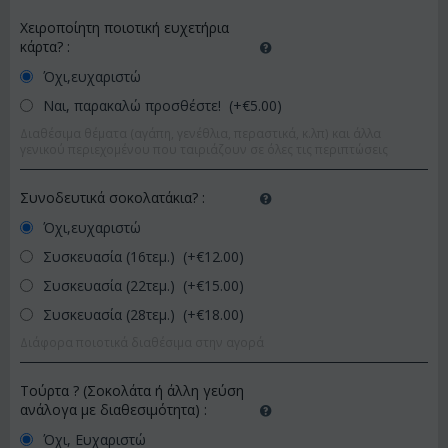
Χειροποίητη ποιοτική ευχετήρια
κάρτα?
:
Όχι,ευχαριστώ
Ναι, παρακαλώ προσθέστε! (+€
5.00
)
Διαθέσιμα θέματα (αγάπη, γενέθλια, περαστικά, κ.λπ) και άλλα
γενικού περιεχομένου που ταιριάζουν σε όλες τις περιπτώσεις
Συνοδευτικά σοκολατάκια?
:
Όχι,ευχαριστώ
Συσκευασία (16τεμ.) (+€
12.00
)
Συσκευασία (22τεμ.) (+€
15.00
)
Συσκευασία (28τεμ.) (+€
18.00
)
Διάφορα ποιοτικά διαθέσιμα στην αγορά
Τούρτα ? (Σοκολάτα ή άλλη γεύση
ανάλογα με διαθεσιμότητα)
:
Όχι, Ευχαριστώ