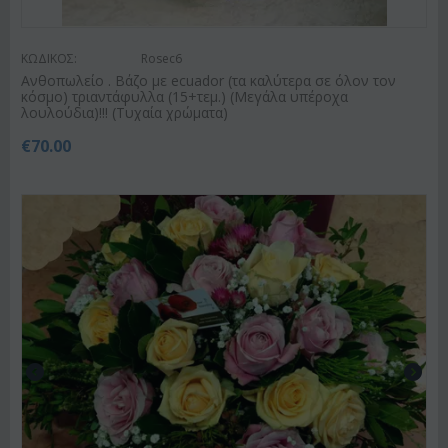
ΚΩΔΙΚΟΣ:
Rosec6
Ανθοπωλείο . Βάζο με ecuador (τα καλύτερα σε όλον τον
κόσμο) τριαντάφυλλα (15+τεμ.) (Μεγάλα υπέροχα
λουλούδια)!!! (Τυχαία χρώματα)
€
70.00