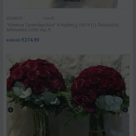
ΚΩΔΙΚΟΣ:
rosr42
"Κόκκινα Τριαντάφυλλα" !!! Αγάπη χ 100 !!! (1) Πολυτελές
Μπουκέτο (100) τεμ..!!!
€
274.99
€
300.00