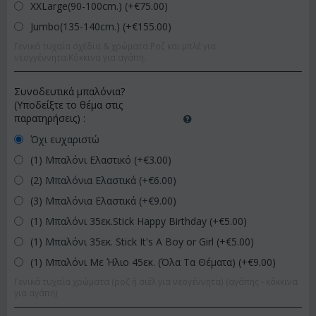
XXLarge(90-100cm.) (+€
75.00
)
Jumbo(135-140cm.) (+€
155.00
)
Γενικά τυχαία σχέδια & χρώματα.Ροζ και μπλέ για
νεογγέννητα.Κόκκινα για αγάπη.
Συνοδευτικά μπαλόνια?
(Υποδείξτε το θέμα στις
παρατηρήσεις)
:
Όχι ευχαριστώ
(1) Μπαλόνι Ελαστικό (+€
3.00
)
(2) Μπαλόνια Ελαστικά (+€
6.00
)
(3) Μπαλόνια Ελαστικά (+€
9.00
)
(1) Μπαλόνι 35εκ.Stick Happy Birthday (+€
5.00
)
(1) Μπαλόνι 35εκ. Stick It's A Boy or Girl (+€
5.00
)
(1) Μπαλόνι Με Ήλιο 45εκ. (Όλα Τα Θέματα) (+€
9.00
)
Γενικά τυχαία χρώματα (ροζ ή σιέλ για νεογέννητα) (αγάπης - κόκκινα
για αγάπη)