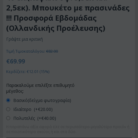
2,5εκ). Μπουκέτο με πρασινάδες
!!! Προσφορά Εβδομάδας
(Ολλανδικής Προέλευσης)
Γράψτε μια κριτική
Τιμή Τιμοκαταλόγου:
€
82.00
€
69.99
Κερδίζετε: €
12.01
(
15
%)
Παρακαλούμε επιλέξτε επιθυμητό
μέγεθος:
Βασικό(δείγμα φωτογραφία)
Ιδιαίτερο (+€
20.00
)
Πολυτελές (+€
40.00
)
Η παραπάνω αξία αφορά είτε σε περισσότερο-μεγαλύτερο προϊόν ή
σε ποιοτικότερο σκεύος ή και στα δύο.