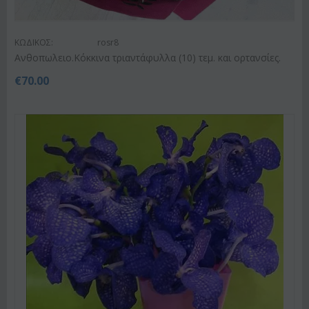
ΚΩΔΙΚΟΣ:
rosr8
Ανθοπωλειο.Κόκκινα τριαντάφυλλα (10) τεμ. και ορτανσίες.
€
70.00