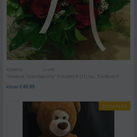
ΚΩΔΙΚΟΣ:
rosr43
"Κόκκινα Τριαντάφυλλα" !!! Αγάπη !!! (21) τεμ. Σύνθεση !!!
€
49.99
€
55.00
Έκπτωση 8%