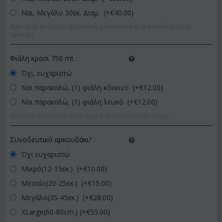
Ναι, Μεγάλο 30εκ. Διαμ. (+€
40.00
)
Λιχουδιές σε τυριά, αλλαντικά, μπισκότα κ.λπ (τα καλύτερα της
αγοράς)
Φιάλη κρασί 750 ml.
:
Όχι, ευχαριστώ
Ναι παρακαλώ, (1) φιάλη κόκκινο (+€
12.00
)
Ναι παρακαλώ, (1) φιάλη λευκό (+€
12.00
)
Ποιοτικό διαθέσιμο στην αγορά ανάλογα με την εποχή.
Συνοδευτικό αρκουδάκι?
:
Όχι ευχαριστώ
Μικρό(12-15εκ.) (+€
10.00
)
Μεσαίο(20-25εκ.) (+€
15.00
)
Μεγάλο(35-45εκ.) (+€
28.00
)
XLarge(60-80cm.) (+€
55.00
)