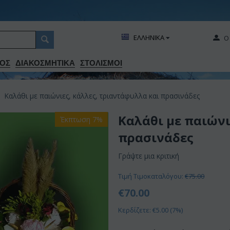
ΕΛΛΗΝΙΚΑ
Ο
ΟΣ
ΔΙΑΚΟΣΜΗΤΙΚA
ΣΤΟΛΙΣΜΟΙ
Καλάθι με παιώνιες, κάλλες, τριαντάφυλλα και πρασινάδες
Καλάθι με παιώνι
Έκπτωση 7%
πρασινάδες
Γράψτε μια κριτική
Τιμή Τιμοκαταλόγου:
€
75.00
€
70.00
Κερδίζετε: €
5.00
(
7
%)