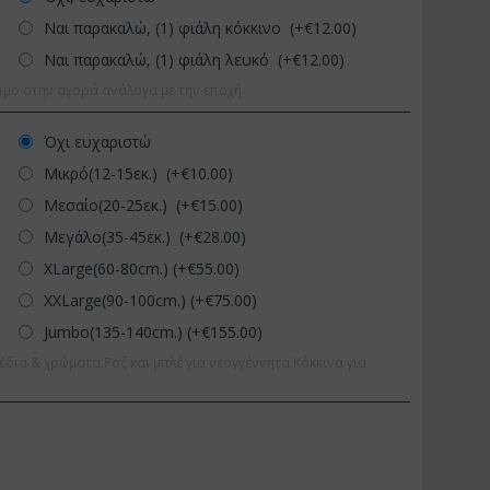
Ναι παρακαλώ, (1) φιάλη κόκκινο (+€
12.00
)
Ναι παρακαλώ, (1) φιάλη λευκό (+€
12.00
)
ιμο στην αγορά ανάλογα με την εποχή.
Όχι ευχαριστώ
Μικρό(12-15εκ.) (+€
10.00
)
Μεσαίο(20-25εκ.) (+€
15.00
)
Μεγάλο(35-45εκ.) (+€
28.00
)
XLarge(60-80cm.) (+€
55.00
)
XXLarge(90-100cm.) (+€
75.00
)
Jumbo(135-140cm.) (+€
155.00
)
έδια & χρώματα.Ροζ και μπλέ για νεογγέννητα.Κόκκινα για