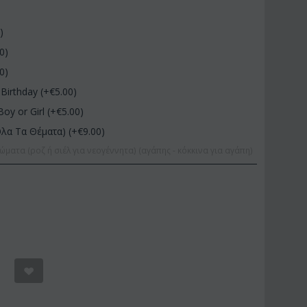
0
)
00
)
00
)
Birthday (+€
5.00
)
Boy or Girl (+€
5.00
)
Όλα Τα Θέματα) (+€
9.00
)
ώματα (ροζ ή σιέλ για νεογέννητα) (αγάπης - κόκκινα για αγάπη)