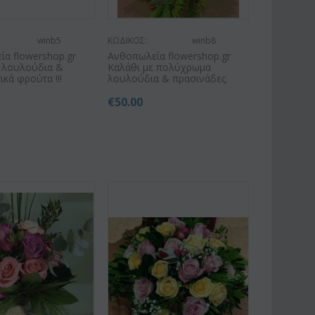
winb5
ΚΩΔΙΚΟΣ:
winb8
α flowershop.gr
Ανθοπωλεία flowershop.gr
ε λουλούδια &
Καλάθι με πολύχρωμα
ικά φρούτα !!!
λουλούδια & πρασινάδες.
€
50.00