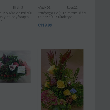
Birth45
ΚΩΔΙΚΟΣ:
Rosp22
ουλούδια σε καλάθι
"Υπέροχα Ροζ" Τριαντάφυλλα
ρ για νεογέννητο
Σε Καλάθι !!! Ιδιαίτερο.
!!
€
119.99