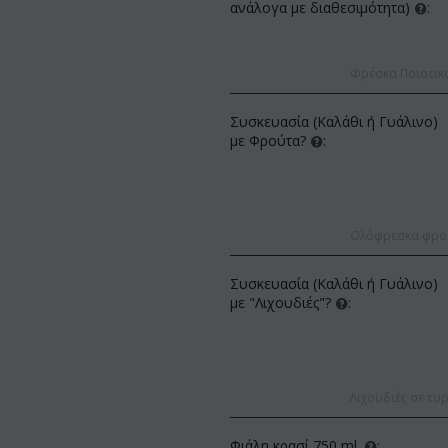
ανάλογα με διαθεσιμότητα)
:
Φρέσκα Ποιοτικ
Συσκευασία (Καλάθι ή Γυάλινο)
με Φρούτα?
:
ΚΩΔΙΚΟΣ:
Af13
ΚΩΔΙΚΟΣ:
Afp3
(21) τριαντάφυλλα 60-7
Ολόφρεσκα φρούτ
Ορχιδέα φαλαίνοψις φυτό "(1)
(διάφορα χρώμ...
στέλεχος λου...
€
49.99
€
55.00
Συσκευασία (Καλάθι ή Γυάλινο)
€
21.99
€
25.00
με "Λιχουδιές"?
:
Λιχουδιές σε τυρ
Φιάλη κρασί 750 ml.
: