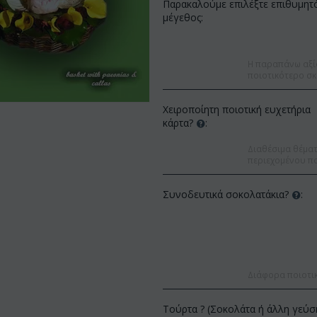
Παρακαλούμε επιλέξτε επιθυμητ
μέγεθος:
Η παραπάνω αξί
ποιοτικότερο σκ
Χειροποίητη ποιοτική ευχετήρια
κάρτα?
:
Διαθέσιμα θέματα
περιεχομένου πο
Συνοδευτικά σοκολατάκια?
:
Έκπτ
Έκπτωση 12%
Διάφορα ποιοτι
Τούρτα ? (Σοκολάτα ή άλλη γεύσ