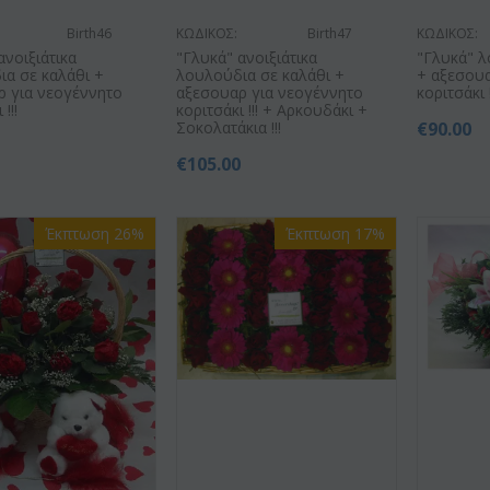
Birth46
ΚΩΔΙΚΟΣ:
Birth47
ΚΩΔΙΚΟΣ:
ανοιξιάτικα
"Γλυκά" ανοιξιάτικα
"Γλυκά" λ
ια σε καλάθι +
λουλούδια σε καλάθι +
+ αξεσουα
ρ για νεογέννητο
αξεσουαρ για νεογέννητο
κοριτσάκι !
!!!
κοριτσάκι !!! + Αρκουδάκι +
Σοκολατάκια !!!
€
90.00
0
€
105.00
Έκπτωση 26%
Έκπτωση 17%