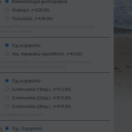
Βασικό(δείγμα φωτογραφία)
ό
Ιδιαίτερο (+€
20.00
)
Πολυτελές (+€
40.00
)
α αφορά είτε σε περισσότερο-μεγαλύτερο προϊόν ή σε
εύος ή και στα δύο.
Όχι,ευχαριστώ
Ναι, παρακαλώ προσθέστε! (+€
5.00
)
 (αγάπη, γενέθλια, περαστικά, κ.λπ) και άλλα γενικού
υ ταιριάζουν σε όλες τις περιπτώσεις
Όχι,ευχαριστώ
Συσκευασία (16τεμ.) (+€
12.00
)
Συσκευασία (22τεμ.) (+€
15.00
)
Συσκευασία (28τεμ.) (+€
18.00
)
ωση 9%
Έκπτωση 11%
κά διαθέσιμα στην αγορά
Όχι, Ευχαριστώ
η