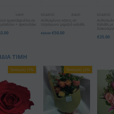
Valn9
ΚΩΔΙΚΟΣ:
Bsk26
ΚΩΔΙΚΟΣ:
κινα τριαντάφυλλα σε
Ανθισμένος κήπος σε
Ανθοπωλεί
 μπαλόνι + αρκουδάκι
τετράγωνο χαμηλό καλάθι
Καλάθι μ
διακοσμητ
63.00
€
50.00
€
60.00
€
35.00
ΙΔΙΑ ΤΙΜΗ
Έκπτωση 15%
Έκπτωση 22%