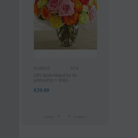
ΚΩΔΙΚΟΣ:
Af16
ΚΩΔΙΚΟΣ:
Af9
(20) τριαντάφυλλα σε
Ροζ ή λευκό μπουκέτο με
μπουκέτο + Βάζο
οριένταλ λίλιουμ
€
39.99
€
42.99
€
55.00
προηγ
επόμενο