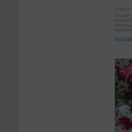
ΚΩΔΙΚΟΣ:
"Γλυκά" 
λουλούδ
αξεσουα
κοριτσάκι 
€
110.0