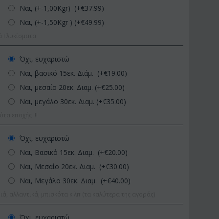
Ναι, (+-1,00Kgr) (+€
37.99
)
Ναι, (+-1,50Kgr ) (+€
49.99
)
ά Γλυκίσματα
Όχι, ευχαριστώ
Ναι, βασικό 15εκ. Διάμ. (+€
19.00
)
Ναι, μεσαίο 20εκ. Διαμ. (+€
25.00
)
Ναι, μεγάλο 30εκ. Διαμ. (+€
35.00
)
ΚΩΔΙΚΟΣ:
Afp1
ΚΩΔΙΚΟΣ:
0 εκ.
α εποχής !!!
Ορχιδέα φαλαίνοψις σε
Φυτό "Zamiocul
γυάλινο βάζο
Ποιοτική Γλά...
Όχι, ευχαριστώ
€
39.99
€
54.99
€
45.00
€
65.00
Ναι, Βασικό 15εκ. Διαμ. (+€
20.00
)
Ναι, Μεσαίο 20εκ. Διαμ. (+€
30.00
)
Ναι, Μεγάλο 30εκ. Διαμ. (+€
40.00
)
ιά, αλλαντικά, μπισκότα κ.λπ (τα καλύτερα της αγοράς)
Όχι, ευχαριστώ