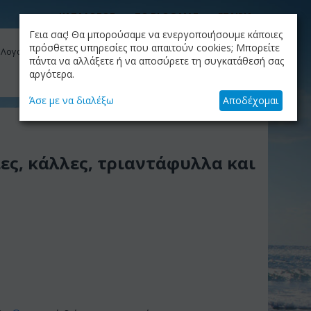
ΚΑΤΑΛΟΓΟΣ
ΤΟ BLOG ΜΑΣ
ΕΤΑΙΡΙΑ
Γεια σας! Θα μπορούσαμε να ενεργοποιήσουμε κάποιες
ΚΑΛΆΘΙ
πρόσθετες υπηρεσίες που απαιτούν cookies; Μπορείτε
 Λογαριασμός μου
Το καλάθι είναι άδειο
πάντα να αλλάξετε ή να αποσύρετε τη συγκατάθεσή σας
αργότερα.
+30.210.9319884
Skype Call
Άσε με να διαλέξω
Αποδέχομαι
ες, κάλλες, τριαντάφυλλα και