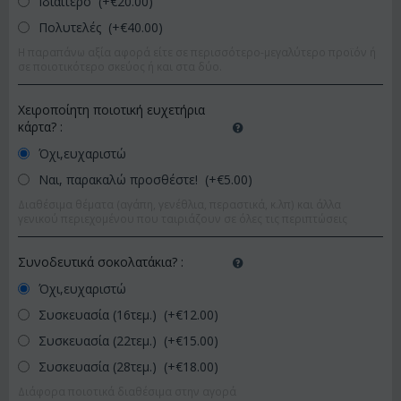
Ιδιαίτερο (+€
20.00
)
Πολυτελές (+€
40.00
)
Η παραπάνω αξία αφορά είτε σε περισσότερο-μεγαλύτερο προϊόν ή
σε ποιοτικότερο σκεύος ή και στα δύο.
Χειροποίητη ποιοτική ευχετήρια
κάρτα?
:
Όχι,ευχαριστώ
Ναι, παρακαλώ προσθέστε! (+€
5.00
)
Διαθέσιμα θέματα (αγάπη, γενέθλια, περαστικά, κ.λπ) και άλλα
γενικού περιεχομένου που ταιριάζουν σε όλες τις περιπτώσεις
Συνοδευτικά σοκολατάκια?
:
Όχι,ευχαριστώ
Συσκευασία (16τεμ.) (+€
12.00
)
Συσκευασία (22τεμ.) (+€
15.00
)
Συσκευασία (28τεμ.) (+€
18.00
)
Διάφορα ποιοτικά διαθέσιμα στην αγορά