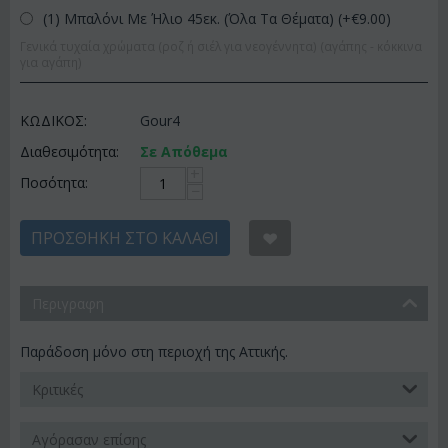
(1) Μπαλόνι Με Ήλιο 45εκ. (Όλα Τα Θέματα) (+€
9.00
)
Γενικά τυχαία χρώματα (ροζ ή σιέλ για νεογέννητα) (αγάπης - κόκκινα
για αγάπη)
ΚΩΔΙΚΟΣ:
Gour4
Διαθεσιμότητα:
Σε Απόθεμα
+
Ποσότητα:
−
ΠΡΟΣΘΉΚΗ ΣΤΟ ΚΑΛΆΘΙ
Περιγραφη
Παράδοση μόνο στη περιοχή της Αττικής.
Κριτικές
Αγόρασαν επίσης