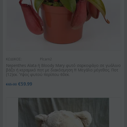
ΚΩΔΙΚΟΣ:
Plcarn2
Nepenthes Alata ή Bloody Mary φυτό σαρκοφάγο σε γυάλινο
βάζο ή κεραμικό ποτ με διακόσμηση !!! Μεγάλο μέγεθος. Ποτ
(12)εκ. Ύψος φυτού περίπου 60εκ.
€
59.99
€
65.00