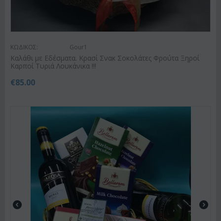
ΚΩΔΙΚΟΣ:
Gour1
Καλάθι με Εδέσματα. Κρασί Σνακ Σοκολάτες Φρούτα Ξηροί
Καρποί Τυριά Λουκάνικα !!!
€
85.00