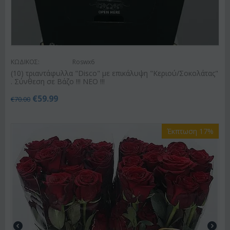
ΚΩΔΙΚΟΣ:
Roswx6
(10) τριαντάφυλλα "Disco" με επικάλυψη "Κεριού/Σοκολάτας"
. Σύνθεση σε Βάζο !!! ΝΕΟ !!!
€
59.99
€
70.00
Έκπτωση 17%