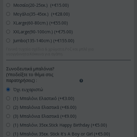
Μεσαίο(20-25εκ.) (+€
15.00
)
Μεγάλο(35-45εκ.) (+€
28.00
)
XLarge(60-80cm.) (+€
55.00
)
XXLarge(90-100cm.) (+€
75.00
)
Jumbo(135-140cm.) (+€
155.00
)
Γενικά τυχαία σχέδια & χρώματα.Ροζ και μπλέ για
νεογγέννητα.Κόκκινα για αγάπη.
Συνοδευτικά μπαλόνια?
(Υποδείξτε το θέμα στις
παρατηρήσεις)
:
Όχι ευχαριστώ
(1) Μπαλόνι Ελαστικό (+€
3.00
)
(2) Μπαλόνια Ελαστικά (+€
6.00
)
(3) Μπαλόνια Ελαστικά (+€
9.00
)
(1) Μπαλόνι 35εκ.Stick Happy Birthday (+€
5.00
)
(1) Μπαλόνι 35εκ. Stick It's A Boy or Girl (+€
5.00
)