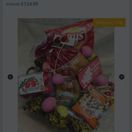
€
124.99
€
150.00
Έκπτωση 15%