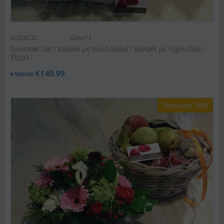
ΚΩΔΙΚΟΣ:
Gour11
Gourmet Set ! Καλάθι με Λουλούδια ! Καλάθι με λιχουδιές !
Εξτρα !
€
149.99
€
180.00
Έκπτωση 18%