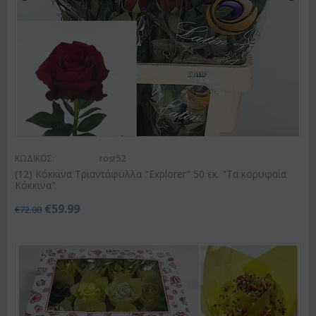
ΚΩΔΙΚΟΣ:
rosr52
(12) Κόκκινα Τριαντάφυλλα "Explorer" 50 εκ. "Τα κορυφαία
Κόκκινα"
€
59.99
€
72.00