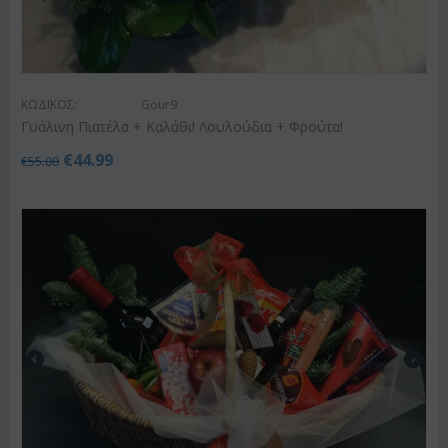
ΚΩΔΙΚΟΣ:
Gour9
Γυάλινη Πιατέλα + Καλάθι! Λουλούδια + Φρούτα!
€
44.99
€
55.00