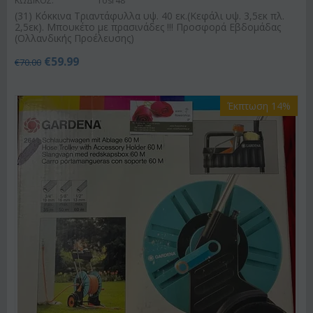
ΚΩΔΙΚΟΣ:
rosr48
(31) Κόκκινα Τριαντάφυλλα υψ. 40 εκ.(Κεφάλι υψ. 3,5εκ πλ.
2,5εκ). Μπουκέτο με πρασινάδες !!! Προσφορά Εβδομάδας
(Ολλανδικής Προέλευσης)
€
59.99
€
70.00
Έκπτωση 14%