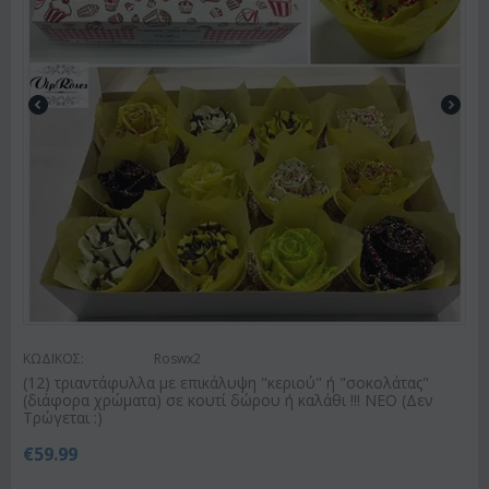
ΚΩΔΙΚΟΣ:
Roswx2
(12) τριαντάφυλλα με επικάλυψη "κεριού" ή "σοκολάτας"
(διάφορα χρώματα) σε κουτί δώρου ή καλάθι !!! ΝΕΟ (Δεν
Τρώγεται :)
€
59.99