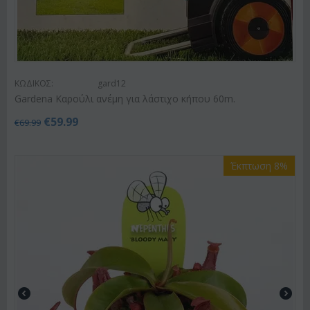
ΚΩΔΙΚΟΣ:
gard12
Gardena Kαρούλι ανέμη για λάστιχο κήπου 60m.
€
59.99
€
69.99
Έκπτωση 8%