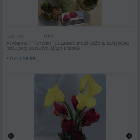
ΚΩΔΙΚΟΣ:
Plair5
Αερόφυτα "Tillandsias" Σε Διακοσμητικό Βάζο & Σαλιγκάρια
(κέλυφος) φυτεμένα. Εξτρα Σπέσιαλ !!!
€
59.99
€
67.00