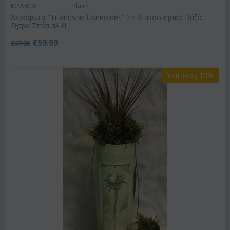
ΚΩΔΙΚΟΣ:
Plair4
Αερόφυτα "Tillandsias Usneoides" Σε Διακοσμητικό Βάζο.
Εξτρα Σπέσιαλ !!!
€
59.99
€
67.00
Έκπτωση 10%