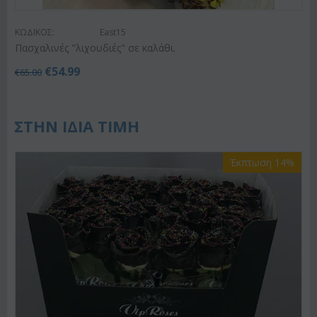
ΚΩΔΙΚΟΣ:
East15
Πασχαλινές "λιχουδιές" σε καλάθι.
€
54.99
€
65.00
ΣΤΗΝ ΙΔΙΑ ΤΙΜΗ
Έκπτωση 14%