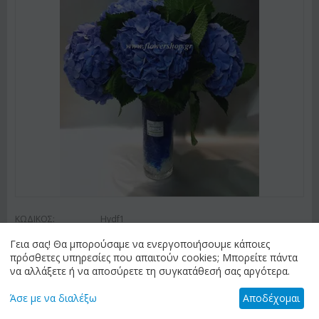
ΚΩΔΙΚΟΣ:
Hydf1
Ανθοπωλεία . Ορτανσίες (5) τεμ. σε βάζο με χρωματιστό
Γεια σας! Θα μπορούσαμε να ενεργοποιήσουμε κάποιες
διακοσμητικό ζελέ !!!
πρόσθετες υπηρεσίες που απαιτούν cookies; Μπορείτε πάντα
€
60.00
να αλλάξετε ή να αποσύρετε τη συγκατάθεσή σας αργότερα.
Άσε με να διαλέξω
Αποδέχομαι