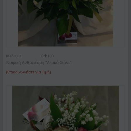
ΚΩΔΙΚΟΣ:
Brb100
Νυφική Ανθοδέσμη "Λευκό Χιόνι".
[Επικοινωνήστε για Τιμή]