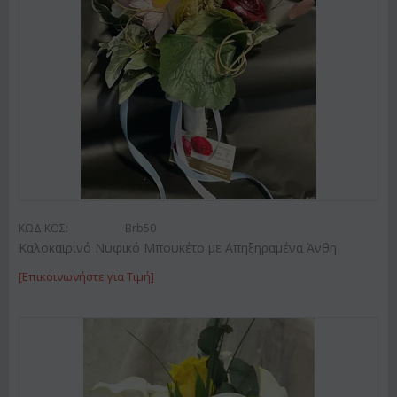
ΚΩΔΙΚΟΣ:
Brb50
Καλοκαιρινό Νυφικό Μπουκέτο με Απηξηραμένα Άνθη
[Επικοινωνήστε για Τιμή]