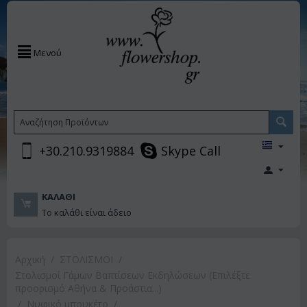
Μενού
+30.210.9319884
Skype Call
ΚΑΛΆΘΙ
Το καλάθι είναι άδειο
Αρχική
/
ΣΤΟΛΙΣΜΟΙ
/
Στολισμοί Γάμων Βαπτίσεων Εκδηλώσεων (Επιλέξτε
προορισμό Αθήνα & Προάστια...)
/
Νυφικό μπουκέτο
/