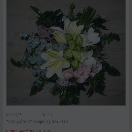
ΚΩΔΙΚΟΣ:
Brb19
"Ανοιξιάτικο" Νυφικό μπουκέτο
[Επικοινωνήστε για Τιμή]