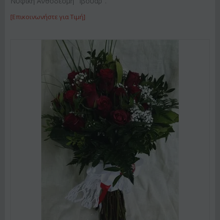
Νυφική Ανθοδέσμη "Ιβουαρ".
[Επικοινωνήστε για Τιμή]