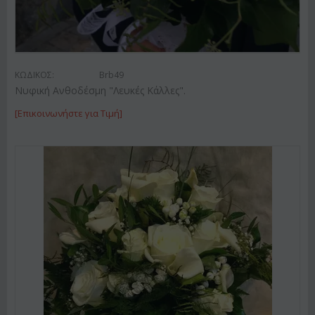
ΚΩΔΙΚΟΣ:
Brb49
Νυφική Ανθοδέσμη "Λευκές Κάλλες".
[Επικοινωνήστε για Τιμή]