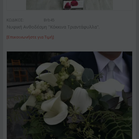
ΚΩΔΙΚΟΣ:
Brb45
Νυφική Ανθοδέσμη "Κόκκινα Τριαντάφυλλα".
[Επικοινωνήστε για Τιμή]