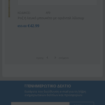
ΚΩΔΙΚΟΣ:
Af9
Ροζ ή λευκό μπουκέτο με οριένταλ λίλιουμ
€
42.99
€
55.00
προηγ
επόμενο
ΕΝΗΜΕΡΩΤΙΚΟ ΔΕΛΤΙΟ
Εισάγετε την διεύθυνση e-mail για τη λήψη
ενημερωτικών δελτίων και προσφορών.