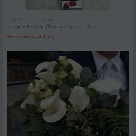
ΚΩΔΙΚΟΣ:
Brb45
Νυφική Ανθοδέσμη "Κόκκινα Τριαντάφυλλα".
[Επικοινωνήστε για Τιμή]