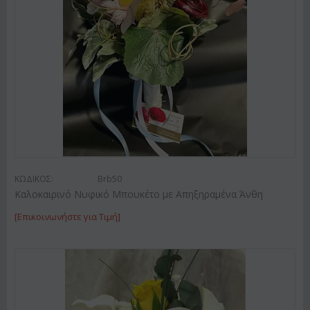
ΚΩΔΙΚΟΣ:
Brb50
Καλοκαιρινό Νυφικό Μπουκέτο με Απηξηραμένα Άνθη
[Επικοινωνήστε για Τιμή]