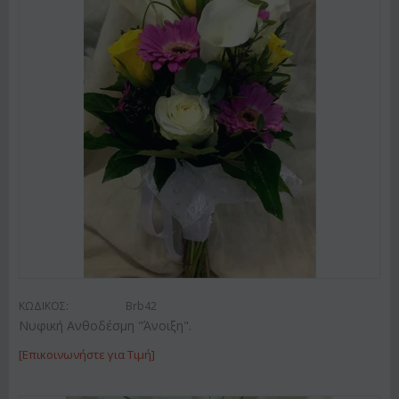
ΚΩΔΙΚΟΣ:
Brb42
Νυφική Ανθοδέσμη "Άνοιξη".
[Επικοινωνήστε για Τιμή]