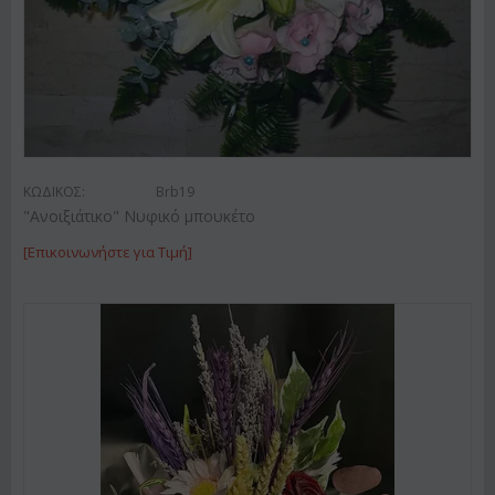
ΚΩΔΙΚΟΣ:
Brb19
"Ανοιξιάτικο" Νυφικό μπουκέτο
[Επικοινωνήστε για Τιμή]