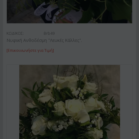
ΚΩΔΙΚΟΣ:
Brb49
Νυφική Ανθοδέσμη "Λευκές Κάλλες".
[Επικοινωνήστε για Τιμή]