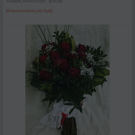
Νυφική Ανθοδέσμη "Ιβουαρ".
[Επικοινωνήστε για Τιμή]