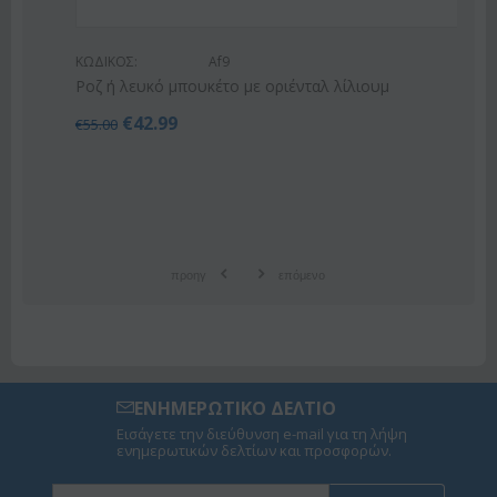
ΚΩΔΙΚΟΣ:
Af9
Ροζ ή λευκό μπουκέτο με οριένταλ λίλιουμ
€
42.99
€
55.00
προηγ
επόμενο
ΕΝΗΜΕΡΩΤΙΚΟ ΔΕΛΤΙΟ
Εισάγετε την διεύθυνση e-mail για τη λήψη
ενημερωτικών δελτίων και προσφορών.