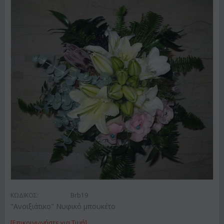
ΚΩΔΙΚΟΣ:
Brb19
"Ανοιξιάτικο" Νυφικό μπουκέτο
[Επικοινωνήστε για Τιμή]