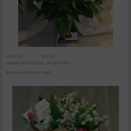
ΚΩΔΙΚΟΣ:
Brb100
Νυφική Ανθοδέσμη "Λευκό Χιόνι".
[Επικοινωνήστε για Τιμή]