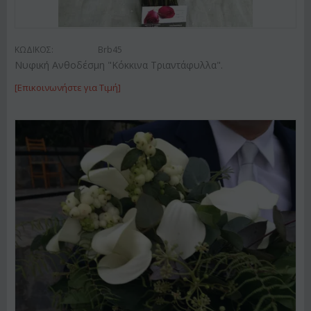
ΚΩΔΙΚΟΣ:
Brb45
Νυφική Ανθοδέσμη "Κόκκινα Τριαντάφυλλα".
[Επικοινωνήστε για Τιμή]