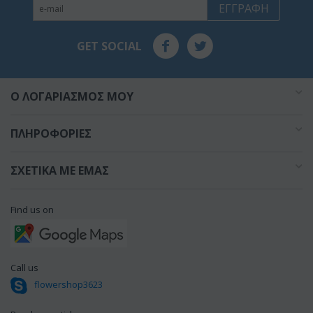
ΕΓΓΡΑΦΉ
GET SOCIAL
O ΛΟΓΑΡΙΑΣΜΌΣ ΜΟΥ
ΠΛΗΡΟΦΟΡΊΕΣ
ΣΧΕΤΙΚΆ ΜΕ ΕΜΆΣ
Find us on
Call us
flowershop3623