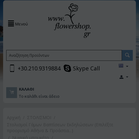
Μενού
+30.210.9319884
Skype Call
ΚΑΛΆΘΙ
Το καλάθι είναι άδειο
Αρχική
/
ΣΤΟΛΙΣΜΟΙ
/
Στολισμοί Γάμων Βαπτίσεων Εκδηλώσεων (Επιλέξτε
προορισμό Αθήνα & Προάστια...)
/
Νυφικό μπουκέτο
/