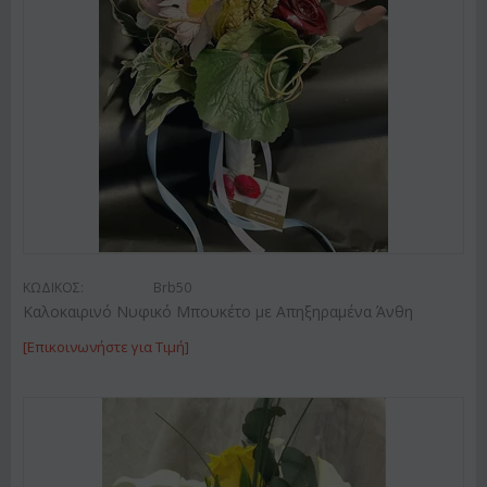
ΚΩΔΙΚΟΣ:
Brb50
Καλοκαιρινό Νυφικό Μπουκέτο με Απηξηραμένα Άνθη
[Επικοινωνήστε για Τιμή]