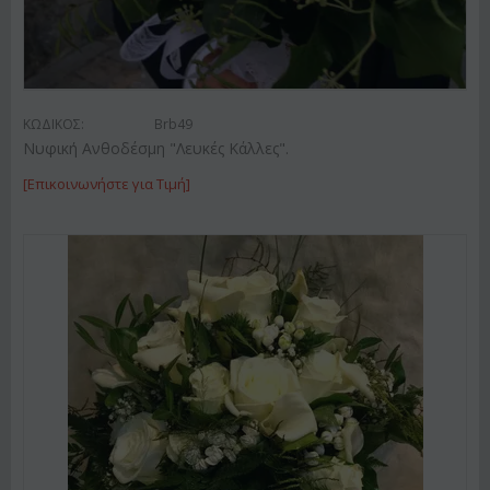
ΚΩΔΙΚΟΣ:
Brb49
Νυφική Ανθοδέσμη "Λευκές Κάλλες".
[Επικοινωνήστε για Τιμή]