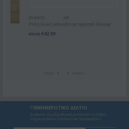
ΚΩΔΙΚΟΣ:
Af9
Ροζ ή λευκό μπουκέτο με οριένταλ λίλιουμ
€
42.99
€
55.00
προηγ
επόμενο
ΕΝΗΜΕΡΩΤΙΚΟ ΔΕΛΤΙΟ
Εισάγετε την διεύθυνση e-mail για τη λήψη
ενημερωτικών δελτίων και προσφορών.