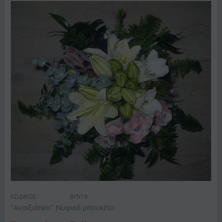
ΚΩΔΙΚΟΣ:
Brb19
"Ανοιξιάτικο" Νυφικό μπουκέτο