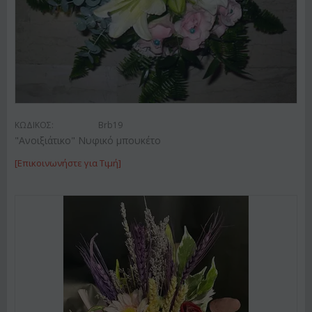
ΚΩΔΙΚΟΣ:
Brb19
"Ανοιξιάτικο" Νυφικό μπουκέτο
[Επικοινωνήστε για Τιμή]