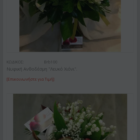
ΚΩΔΙΚΟΣ:
Brb100
Νυφική Ανθοδέσμη "Λευκό Χιόνι".
[Επικοινωνήστε για Τιμή]