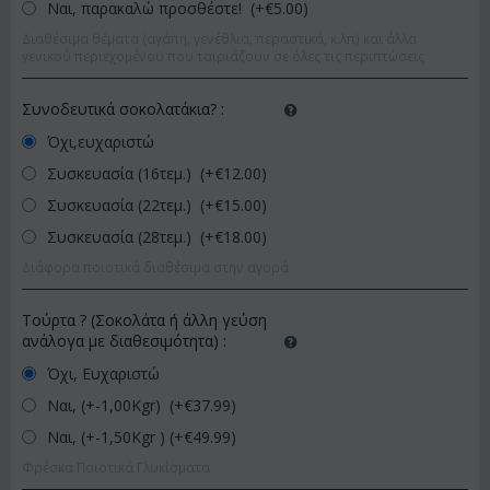
Ναι, παρακαλώ προσθέστε! (+€
5.00
)
Διαθέσιμα θέματα (αγάπη, γενέθλια, περαστικά, κ.λπ) και άλλα
γενικού περιεχομένου που ταιριάζουν σε όλες τις περιπτώσεις
Συνοδευτικά σοκολατάκια?
:
Όχι,ευχαριστώ
Συσκευασία (16τεμ.) (+€
12.00
)
Συσκευασία (22τεμ.) (+€
15.00
)
Συσκευασία (28τεμ.) (+€
18.00
)
Διάφορα ποιοτικά διαθέσιμα στην αγορά
Τούρτα ? (Σοκολάτα ή άλλη γεύση
ανάλογα με διαθεσιμότητα)
:
Όχι, Ευχαριστώ
Ναι, (+-1,00Kgr) (+€
37.99
)
Ναι, (+-1,50Kgr ) (+€
49.99
)
Φρέσκα Ποιοτικά Γλυκίσματα