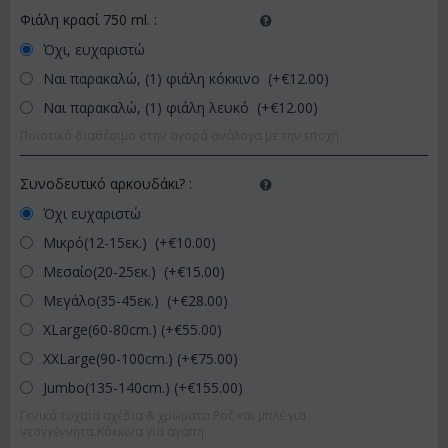
Φιάλη κρασί 750 ml.
:
Όχι, ευχαριστώ
Ναι παρακαλώ, (1) φιάλη κόκκινο (+€
12.00
)
Ναι παρακαλώ, (1) φιάλη λευκό (+€
12.00
)
Ποιοτικό διαθέσιμο στην αγορά ανάλογα με την εποχή.
Συνοδευτικό αρκουδάκι?
:
Όχι ευχαριστώ
Μικρό(12-15εκ.) (+€
10.00
)
Μεσαίο(20-25εκ.) (+€
15.00
)
Μεγάλο(35-45εκ.) (+€
28.00
)
XLarge(60-80cm.) (+€
55.00
)
XXLarge(90-100cm.) (+€
75.00
)
Jumbo(135-140cm.) (+€
155.00
)
Γενικά τυχαία σχέδια & χρώματα.Ροζ και μπλέ για
νεογγέννητα.Κόκκινα για αγάπη.