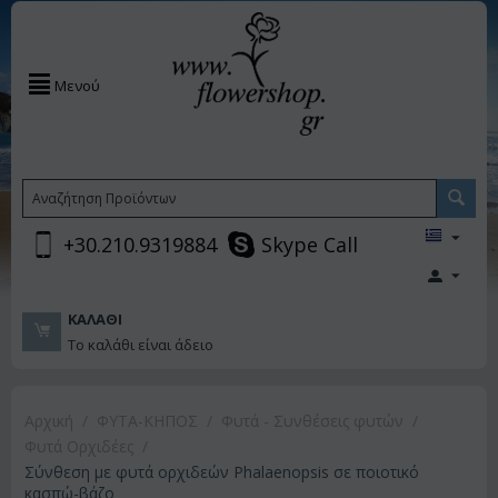
Μενού
+30.210.9319884
Skype Call
ΚΑΛΆΘΙ
Το καλάθι είναι άδειο
Αρχική
/
ΦΥΤΑ-ΚΗΠΟΣ
/
Φυτά - Συνθέσεις φυτών
/
Φυτά Ορχιδέες
/
Σύνθεση με φυτά ορχιδεών Phalaenopsis σε ποιοτικό
κασπώ-βάζο