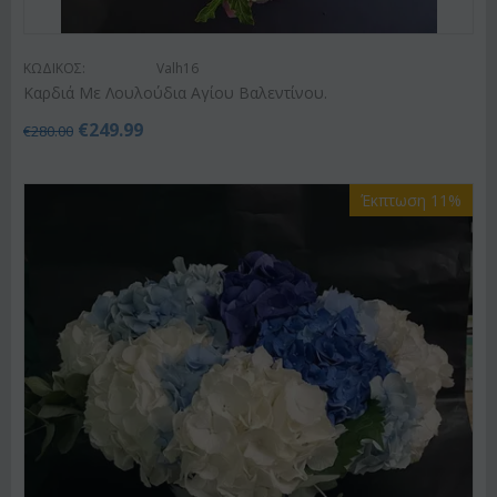
ΚΩΔΙΚΟΣ:
Valh16
Καρδιά Με Λουλούδια Αγίου Βαλεντίνου.
€
249.99
€
280.00
Έκπτωση 11%