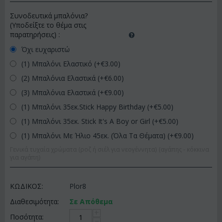
Συνοδευτικά μπαλόνια?
(Υποδείξτε το θέμα στις
παρατηρήσεις)
:
Όχι ευχαριστώ
(1) Μπαλόνι Ελαστικό (+€
3.00
)
(2) Μπαλόνια Ελαστικά (+€
6.00
)
(3) Μπαλόνια Ελαστικά (+€
9.00
)
(1) Μπαλόνι 35εκ.Stick Happy Birthday (+€
5.00
)
(1) Μπαλόνι 35εκ. Stick It's A Boy or Girl (+€
5.00
)
(1) Μπαλόνι Με Ήλιο 45εκ. (Όλα Τα Θέματα) (+€
9.00
)
Γενικά τυχαία χρώματα (ροζ ή σιέλ για νεογέννητα) (αγάπης - κόκκινα
για αγάπη)
ΚΩΔΙΚΟΣ:
Plor8
Διαθεσιμότητα:
Σε Απόθεμα
+
Ποσότητα:
−