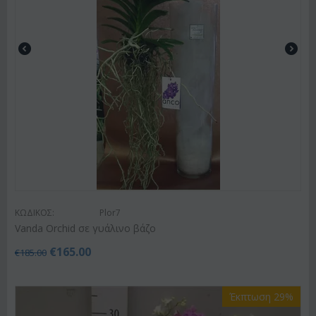
ΚΩΔΙΚΟΣ:
Plor7
Vanda Orchid σε γυάλινο βάζο
€
165.00
€
185.00
Έκπτωση 29%