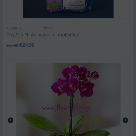
ΚΩΔΙΚΟΣ:
Plor3
Ορχιδέα Phalaenopsis mini (υβρίδιο)
€
24.99
€
35.00