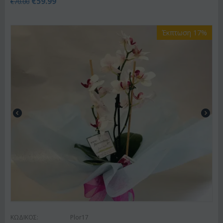
€
59.99
€
70.00
Έκπτωση 17%
ΚΩΔΙΚΟΣ:
Plor17