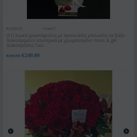
ΚΩΔΙΚΟΣ:
rosw17
(51) λευκά τριαντάφυλλα με πρασινάδες μπουκέτο σε βάζο
διακοσμημένο εσωτερικά με χρωματισμένο moss & gel.
Διακοσμήσεις Γιώτ.
€
249.99
€
260.00