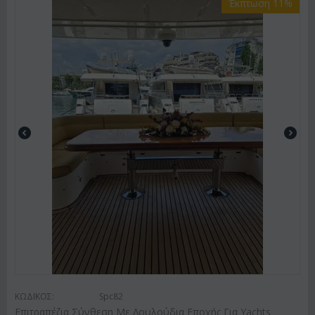
Έκπτωση 11%
ΚΩΔΙΚΟΣ:
Spc82
Επιτραπέζια Σύνθεση Με Λουλούδια Εποχής Για Yachts