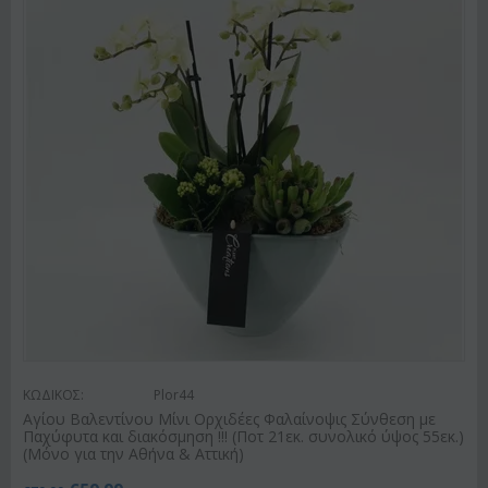
ΚΩΔΙΚΟΣ:
Plor44
Αγίου Βαλεντίνου Μίνι Ορχιδέες Φαλαίνοψις Σύνθεση με
Παχύφυτα και διακόσμηση !!! (Ποτ 21εκ. συνολικό ύψος 55εκ.)
(Μόνο για την Αθήνα & Αττική)