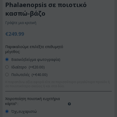
Phalaenopsis σε ποιοτικό
κασπώ-βάζο
Γράψτε μια κριτική
€
249.99
Παρακαλούμε επιλέξτε επιθυμητό
μέγεθος:
Βασικό(δείγμα φωτογραφία)
Ιδιαίτερο (+€
20.00
)
Πολυτελές (+€
40.00
)
Η παραπάνω αξία αφορά είτε σε περισσότερο-μεγαλύτερο προϊόν ή
σε ποιοτικότερο σκεύος ή και στα δύο.
Χειροποίητη ποιοτική ευχετήρια
κάρτα?
:
Όχι,ευχαριστώ