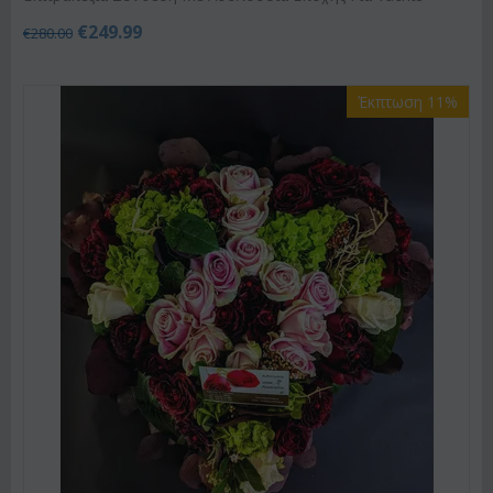
€
249.99
€
280.00
Έκπτωση 11%