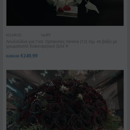
ΚΩΔΙΚΟΣ:
Hydf3
Λουλούδια για Γιοτ. Ορτανσίες Verena (12) τεμ. σε βάζο με
χρωματιστό διακοσμητικό ζελέ !!!
€
249.99
€
280.00