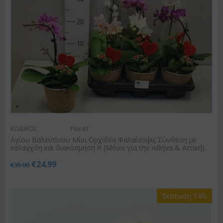
ΚΩΔΙΚΟΣ:
Plor43
Αγίου Βαλεντίνου Μίνι Ορχιδέα Φαλαίνοψις Σύνθεση με
καλαγχόη και διακόσμηση !!! (Μόνο για την Αθήνα & Αττική)
€
24.99
€
35.00
Έκπτωση 14%