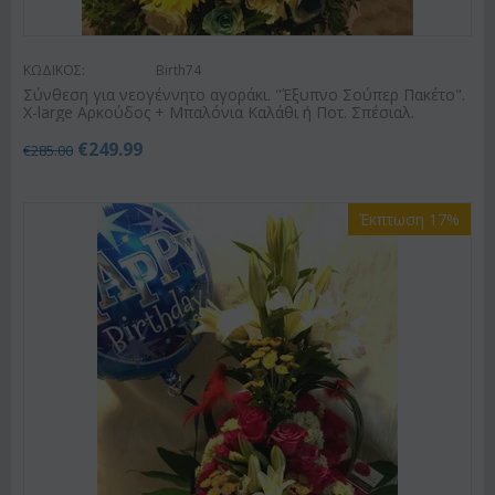
ΚΩΔΙΚΟΣ:
Birth74
Σύνθεση για νεογέννητο αγοράκι. "Έξυπνο Σούπερ Πακέτο".
X-large Αρκούδος + Μπαλόνια Καλάθι ή Ποτ. Σπέσιαλ.
€
249.99
€
285.00
Έκπτωση 17%