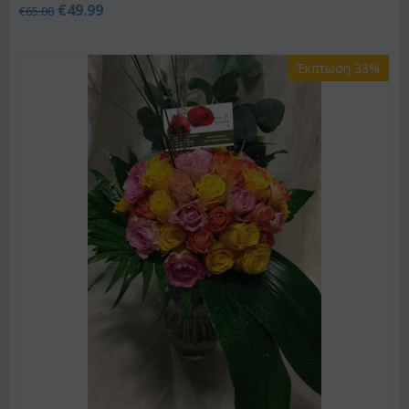
€
49.99
€
65.00
Έκπτωση 33%