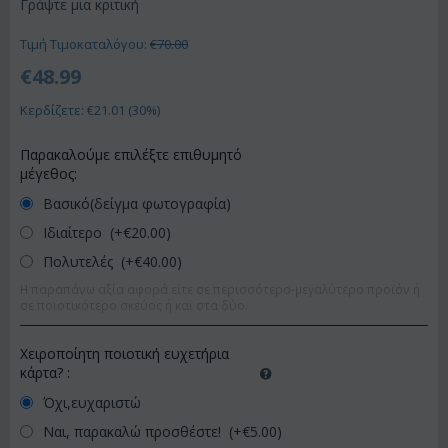
Γράψτε μια κριτική
Τιμή Τιμοκαταλόγου:
€
70.00
€
48.99
Κερδίζετε: €
21.01
(
30
%)
Παρακαλούμε επιλέξτε επιθυμητό
μέγεθος:
Βασικό(δείγμα φωτογραφία)
Ιδιαίτερο (+€
20.00
)
Πολυτελές (+€
40.00
)
Η παραπάνω αξία αφορά είτε σε περισσότερο-μεγαλύτερο προϊόν ή
σε ποιοτικότερο σκεύος ή και στα δύο.
Χειροποίητη ποιοτική ευχετήρια
κάρτα?
:
Όχι,ευχαριστώ
Ναι, παρακαλώ προσθέστε! (+€
5.00
)