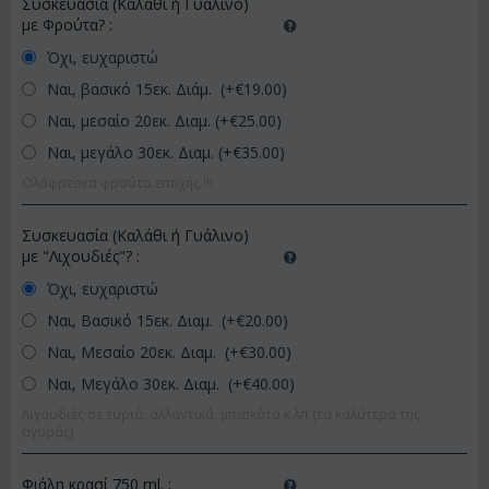
Συσκευασία (Καλάθι ή Γυάλινο)
με Φρούτα?
:
Όχι, ευχαριστώ
Ναι, βασικό 15εκ. Διάμ. (+€
19.00
)
Ναι, μεσαίο 20εκ. Διαμ. (+€
25.00
)
Ναι, μεγάλο 30εκ. Διαμ. (+€
35.00
)
Ολόφρεσκα φρούτα εποχής !!!
Συσκευασία (Καλάθι ή Γυάλινο)
με "Λιχουδιές"?
:
Όχι, ευχαριστώ
Ναι, Βασικό 15εκ. Διαμ. (+€
20.00
)
Ναι, Μεσαίο 20εκ. Διαμ. (+€
30.00
)
Ναι, Μεγάλο 30εκ. Διαμ. (+€
40.00
)
Λιχουδιές σε τυριά, αλλαντικά, μπισκότα κ.λπ (τα καλύτερα της
αγοράς)
Φιάλη κρασί 750 ml.
: