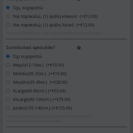
Όχι, ευχαριστώ
Ναι παρακαλώ, (1) φιάλη κόκκινο (+€
12.00
)
Ναι παρακαλώ, (1) φιάλη λευκό (+€
12.00
)
Ποιοτικό διαθέσιμο στην αγορά ανάλογα με την εποχή.
Συνοδευτικό αρκουδάκι?
:
Όχι ευχαριστώ
Μικρό(12-15εκ.) (+€
10.00
)
Μεσαίο(20-25εκ.) (+€
15.00
)
Μεγάλο(35-45εκ.) (+€
28.00
)
XLarge(60-80cm.) (+€
55.00
)
XXLarge(90-100cm.) (+€
75.00
)
Jumbo(135-140cm.) (+€
155.00
)
Γενικά τυχαία σχέδια & χρώματα.Ροζ και μπλέ για
νεογγέννητα.Κόκκινα για αγάπη.