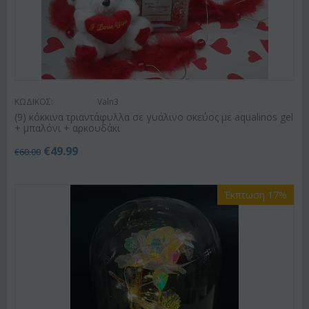
ΚΩΔΙΚΟΣ:
Valn3
(9) κόκκινα τριαντάφυλλα σε γυάλινο σκεύος με aqualinos gel
+ μπαλόνι + αρκουδάκι
€
49.99
€
60.00
Έκπτωση 17%