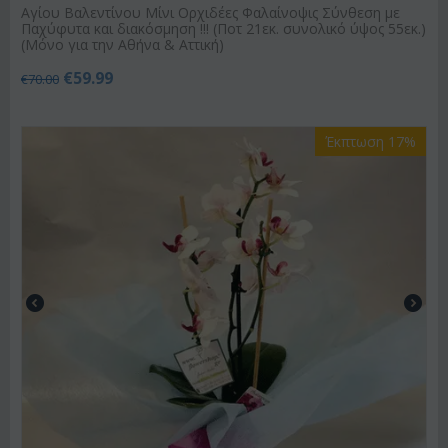
Αγίου Βαλεντίνου Μίνι Ορχιδέες Φαλαίνοψις Σύνθεση με
Παχύφυτα και διακόσμηση !!! (Ποτ 21εκ. συνολικό ύψος 55εκ.)
(Μόνο για την Αθήνα & Αττική)
€
59.99
€
70.00
Έκπτωση 17%