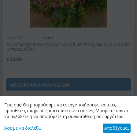
ΚΩΔΙΚΟΣ:
winb8
Ανθοπωλεία flowershop.gr Καλάθι με πολύχρωμα λουλούδια
& πρασινάδες.
€
50.00
ΑΠΟΣΤΟΛΗ ΛΟΥΛΟΥΔΙΩΝ
Έχετε επιλέξει
"Ανθοπωλείο Αθήνα Κέντρο &
Γεια σας! Θα μπορούσαμε να ενεργοποιήσουμε κάποιες
Προάστια (Λεκανοπέδιο Αττικής)"
ως
πρόσθετες υπηρεσίες που απαιτούν cookies; Μπορείτε πάντα
προορισμό αποστολής. Αν θέλετε διαφορετικό
να αλλάξετε ή να αποσύρετε τη συγκατάθεσή σας αργότερα.
προορισμό, παρακαλώ επιλέξτε "αλλαγή
προορισμού" για να δείτε τα διαθέσιμα λουλούδια
Άσε με να διαλέξω
Αποδέχομαι
για τον προορισμό σας.