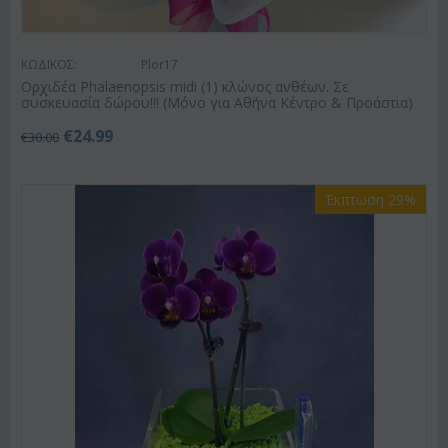
ΚΩΔΙΚΟΣ:
Plor17
Ορχιδέα Phalaenopsis midi (1) κλώνος ανθέων. Σε
συσκευασία δώρου!!! (Μόνο για Αθήνα Κέντρο & Προάστια)
€
24.99
€
30.00
Έκπτωση 29%