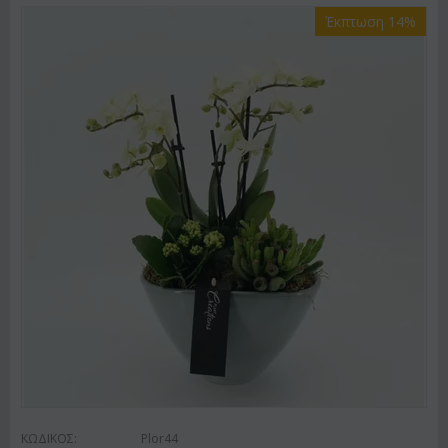
Έκπτωση 14%
ΚΩΔΙΚΟΣ:
Plor44