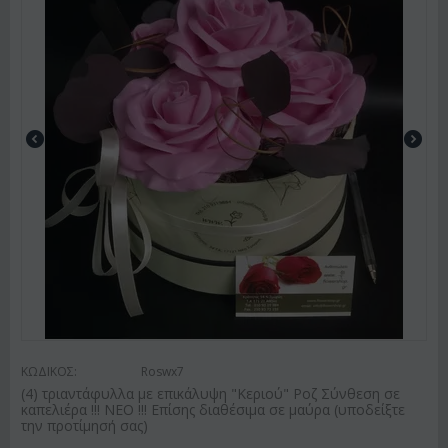
ΚΩΔΙΚΟΣ:
Roswx7
(4) τριαντάφυλλα με επικάλυψη "Κεριού" Ροζ Σύνθεση σε
καπελιέρα !!! ΝΕΟ !!! Επίσης διαθέσιμα σε μαύρα (υποδείξτε
την προτίμησή σας)