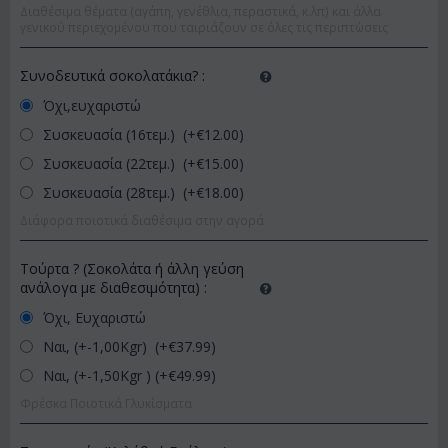
Διαθέσιμα θέματα (αγάπη, γενέθλια, περαστικά, κ.λπ) και άλλα
γενικού περιεχομένου που ταιριάζουν σε όλες τις περιπτώσεις
Συνοδευτικά σοκολατάκια?
:
Όχι,ευχαριστώ
Συσκευασία (16τεμ.) (+€
12.00
)
Συσκευασία (22τεμ.) (+€
15.00
)
Συσκευασία (28τεμ.) (+€
18.00
)
Διάφορα ποιοτικά διαθέσιμα στην αγορά
Τούρτα ? (Σοκολάτα ή άλλη γεύση
ανάλογα με διαθεσιμότητα)
:
Όχι, Ευχαριστώ
Ναι, (+-1,00Kgr) (+€
37.99
)
Ναι, (+-1,50Kgr ) (+€
49.99
)
Φρέσκα Ποιοτικά Γλυκίσματα