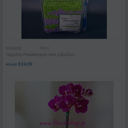
ΚΩΔΙΚΟΣ:
Plor3
Ορχιδέα Phalaenopsis mini (υβρίδιο)
€
24.99
€
35.00