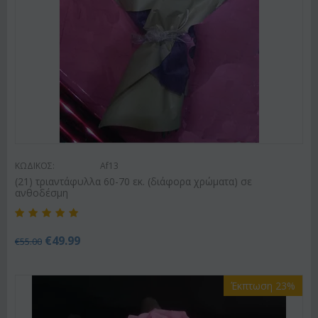
ΚΩΔΙΚΟΣ:
Af13
(21) τριαντάφυλλα 60-70 εκ. (διάφορα χρώματα) σε
ανθοδέσμη
€
49.99
€
55.00
Έκπτωση 23%