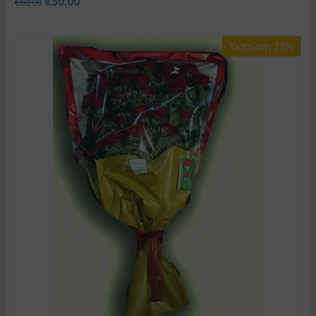
€
50.00
€
60.00
Έκπτωση 23%