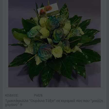
ΚΩΔΙΚΟΣ:
Pot28
Tριαντάφυλλα "Ουράνιο Τόξο" σε κεραμικό ποτ που "μοιάζει
χάρτινο" !!!