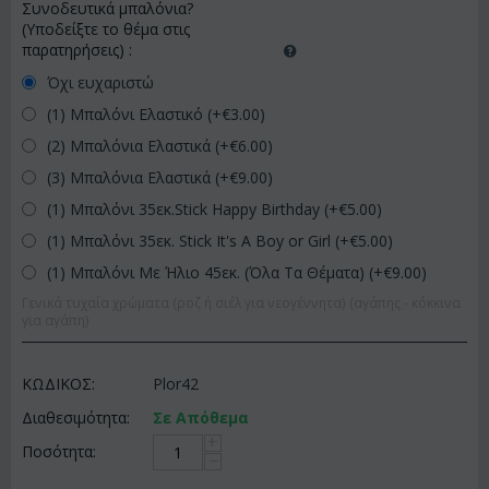
Συνοδευτικά μπαλόνια?
(Υποδείξτε το θέμα στις
παρατηρήσεις)
:
Όχι ευχαριστώ
(1) Μπαλόνι Ελαστικό (+€
3.00
)
(2) Μπαλόνια Ελαστικά (+€
6.00
)
(3) Μπαλόνια Ελαστικά (+€
9.00
)
(1) Μπαλόνι 35εκ.Stick Happy Birthday (+€
5.00
)
(1) Μπαλόνι 35εκ. Stick It's A Boy or Girl (+€
5.00
)
(1) Μπαλόνι Με Ήλιο 45εκ. (Όλα Τα Θέματα) (+€
9.00
)
Γενικά τυχαία χρώματα (ροζ ή σιέλ για νεογέννητα) (αγάπης - κόκκινα
για αγάπη)
ΚΩΔΙΚΟΣ:
Plor42
Διαθεσιμότητα:
Σε Απόθεμα
+
Ποσότητα:
−