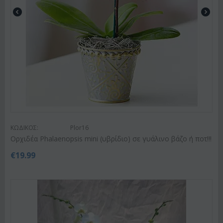
ΚΩΔΙΚΟΣ:
Plor16
Ορχιδέα Phalaenopsis mini (υβρίδιο) σε γυάλινο βάζο ή ποτ!!!
€
19.99