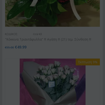
ΚΩΔΙΚΟΣ:
rosr43
"Κόκκινα Τριαντάφυλλα" !!! Αγάπη !!! (21) τεμ. Σύνθεση !!!
€
49.99
€
55.00
Έκπτωση 9%