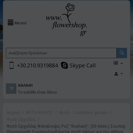
Μενού
+30.210.9319884
Skype Call
ΚΑΛΆΘΙ
Το καλάθι είναι άδειο
Αρχική
/
ΦΥΤΑ-ΚΗΠΟΣ
/
Φυτά - Συνθέσεις φυτών
/
Φυτά Ορχιδέες
/
Φυτό Ορχιδέας Φαλαίνοψις Ροζ "Κυκλική". (50-60εκ.) Σουπερ
Προσφορά!!! Συμπεριλαμβάνεται ποτ!!! (Μόνο για την Αθήνα