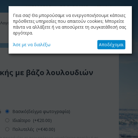
ΚΑΤΑΛΟΓΟΣ
ΤΟ BLOG ΜΑΣ
ΕΤΑΙΡΙΑ
Γεια σας! Θα μπορούσαμε να ενεργοποιήσουμε κάποιες
ΚΑΛΆΘΙ
πρόσθετες υπηρεσίες που απαιτούν cookies; Μπορείτε
 Λογαριασμός μου
Το καλάθι είναι άδειο
πάντα να αλλάξετε ή να αποσύρετε τη συγκατάθεσή σας
αργότερα.
+30.210.9319884
Skype Call
Άσε με να διαλέξω
Αποδέχομαι
κής με βάζο λουλουδιών
Βασικό(δείγμα φωτογραφία)
ό
Ιδιαίτερο (+€
20.00
)
Πολυτελές (+€
40.00
)
α αφορά είτε σε περισσότερο-μεγαλύτερο προϊόν ή σε