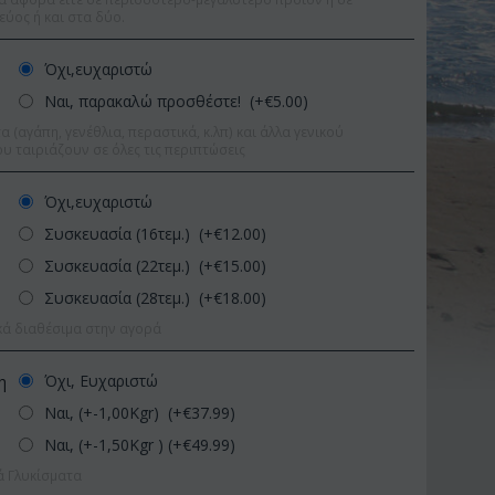
εύος ή και στα δύο.
Όχι,ευχαριστώ
Ναι, παρακαλώ προσθέστε! (+€
5.00
)
 (αγάπη, γενέθλια, περαστικά, κ.λπ) και άλλα γενικού
υ ταιριάζουν σε όλες τις περιπτώσεις
Όχι,ευχαριστώ
Συσκευασία (16τεμ.) (+€
12.00
)
Συσκευασία (22τεμ.) (+€
15.00
)
Συσκευασία (28τεμ.) (+€
18.00
)
κά διαθέσιμα στην αγορά
Όχι, Ευχαριστώ
η
Έκπτωση 9%
Ναι, (+-1,00Kgr) (+€
37.99
)
Έκπτωση 11%
Ναι, (+-1,50Kgr ) (+€
49.99
)
ά Γλυκίσματα