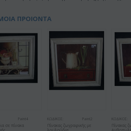
ΜΟΙΑ ΠΡΟΙΟΝΤΑ
Paint4
ΚΩΔΙΚΟΣ:
Paint2
ΚΩΔΙΚΟΣ:
ια σε πίνακα
Πίνακας ζωγραφικής με
Πίνακας ζ
κής
λουλούδια
Ανθοπωλε