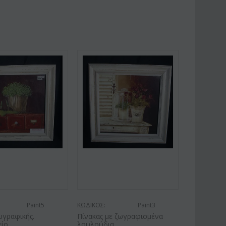
Paint5
ΚΩΔΙΚΟΣ:
Paint3
ωγραφικής.
Πίνακας με ζωγραφισμένα
ίο.
λουλούδια