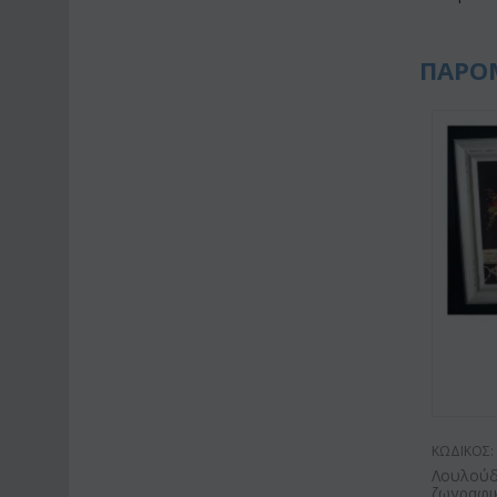
ΠΑΡΟ
ΚΩΔΙΚΟΣ:
Λουλούδ
ζωγραφι