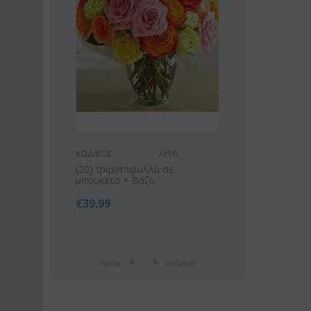
s53
ΚΩΔΙΚΟΣ:
Af16
ΚΩΔΙΚΟΣ:
uin"( 21)
(20) τριαντάφυλλα σε
Ροζ ή λευκό 
μπουκέτο + Βάζο
οριένταλ λίλ
€
39.99
€
42.9
€
55.00
προηγ
επόμενο