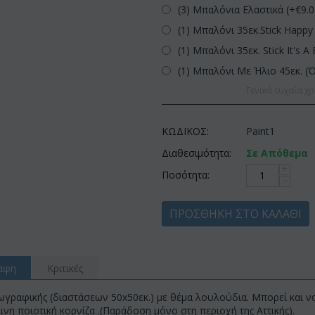
(3) Μπαλόνια Ελαστικά (+€
9.
(1) Μπαλόνι 35εκ.Stick Happy 
(1) Μπαλόνι 35εκ. Stick It's A 
(1) Μπαλόνι Με Ήλιο 45εκ. (
Γενικά τυχαία χρ
ΚΩΔΙΚΟΣ:
Paint1
Διαθεσιμότητα:
Σε Απόθεμα
+
Ποσότητα:
−
ΠΡΟΣΘΉΚΗ ΣΤΟ ΚΑΛΆΘΙ
αφη
Κριτικές
ζωγραφικής (διαστάσεων 50x50εκ.) με θέμα λουλούδια. Μπορεί και 
ινη ποιοτική κορνίζα .(Παράδοση μόνο στη περιοχή της Αττικής).