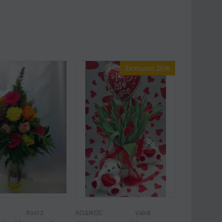
Έκπτωση 26%
Ros12
ΚΩΔΙΚΟΣ:
Valn8