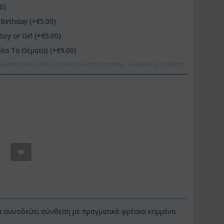
00
)
Birthday (+€
5.00
)
Boy or Girl (+€
5.00
)
Όλα Τα Θέματα) (+€
9.00
)
ώματα (ροζ ή σιέλ για νεογέννητα) (αγάπης - κόκκινα για αγάπη)
να συνοδεύει σύνθεση με πραγματικά φρέσκα κομμένα