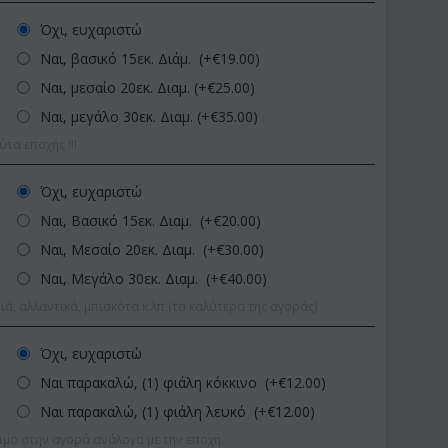
Όχι, ευχαριστώ
Ναι, βασικό 15εκ. Διάμ. (+€
19.00
)
Ναι, μεσαίο 20εκ. Διαμ. (+€
25.00
)
Ναι, μεγάλο 30εκ. Διαμ. (+€
35.00
)
α εποχής !!!
Όχι, ευχαριστώ
ΟΣ:
Af13
Ναι, Βασικό 15εκ. Διαμ. (+€
20.00
)
ΚΩΔΙΚΟΣ:
Afp1
τριαντάφυλλα 60-70 εκ.
Ορχιδέα φαλαίνοψις σε
ορα χρώμ...
Ναι, Μεσαίο 20εκ. Διαμ. (+€
30.00
)
γυάλινο βάζο
€
49.99
Ναι, Μεγάλο 30εκ. Διαμ. (+€
40.00
)
€
39.99
€
45.00
ιά, αλλαντικά, μπισκότα κ.λπ (τα καλύτερα της αγοράς)
Όχι, ευχαριστώ
Ναι παρακαλώ, (1) φιάλη κόκκινο (+€
12.00
)
Ναι παρακαλώ, (1) φιάλη λευκό (+€
12.00
)
ιμο στην αγορά ανάλογα με την εποχή.