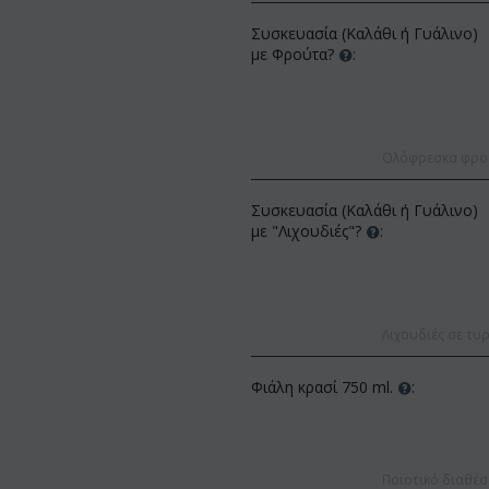
Συσκευασία (Καλάθι ή Γυάλινο)
με Φρούτα?
:
Ολόφρεσκα φρούτ
Συσκευασία (Καλάθι ή Γυάλινο)
ΚΩΔΙΚ
με "Λιχουδιές"?
:
Af9
ΚΩΔΙΚΟΣ:
Afp3
(21) 
μπουκέτο με
Ορχιδέα φαλαίνοψις φυτό "(1)
(διάφ
ιουμ
στέλεχος λου...
€
55.00
9
€
21.99
€
25.00
Λιχουδιές σε τυρ
Φιάλη κρασί 750 ml.
:
Ποιοτικό διαθέσ