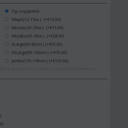
Όχι ευχαριστώ
Μικρό(12-15εκ.) (+€
10.00
)
Μεσαίο(20-25εκ.) (+€
15.00
)
Μεγάλο(35-45εκ.) (+€
28.00
)
XLarge(60-80cm.) (+€
55.00
)
XXLarge(90-100cm.) (+€
75.00
)
Jumbo(135-140cm.) (+€
155.00
)
έδια & χρώματα.Ροζ και μπλέ για νεογγέννητα.Κόκκινα για
0
)
00
)