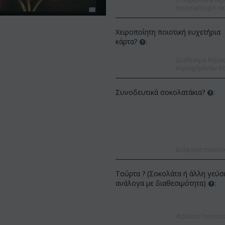
ποιοτικότερο σκ
Χειροποίητη ποιοτική ευχετήρια
κάρτα?
:
Διαθέσιμα θέματα
περιεχομένου πο
Συνοδευτικά σοκολατάκια?
:
Διάφορα ποιοτι
Τούρτα ? (Σοκολάτα ή άλλη γεύσ
ανάλογα με διαθεσιμότητα)
:
Έκπτωση 22%
Έκπτωση 12%
Φρέσκα Ποιοτικ