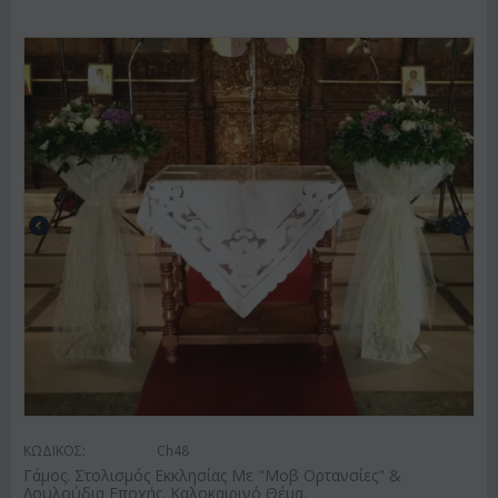
ΚΩΔΙΚΟΣ:
Ch48
Γάμος. Στολισμός Εκκλησίας Με "Μοβ Ορτανσίες" &
Λουλούδια Εποχής. Καλοκαιρινό Θέμα.