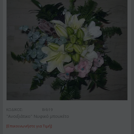
ΚΩΔΙΚΟΣ:
Brb19
"Ανοιξιάτικο" Νυφικό μπουκέτο
[Επικοινωνήστε για Τιμή]