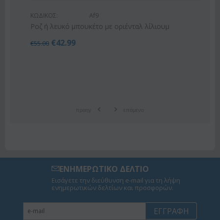
ΚΩΔΙΚΟΣ:
Af9
Ροζ ή λευκό μπουκέτο με οριένταλ λίλιουμ
€
42.99
€
55.00
προηγ
επόμενο
ΕΝΗΜΕΡΩΤΙΚΟ ΔΕΛΤΙΟ
Εισάγετε την διεύθυνση e-mail για τη λήψη
ενημερωτικών δελτίων και προσφορών.
ΕΓΓΡΑΦΉ