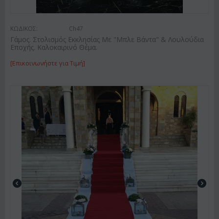
ΚΩΔΙΚΟΣ:
Ch47
Γάμος. Στολισμός Εκκλησίας Με "Μπλε Βάντα" & Λουλούδια
Εποχής. Καλοκαιρινό Θέμα.
[Επικοινωνήστε για Τιμή]