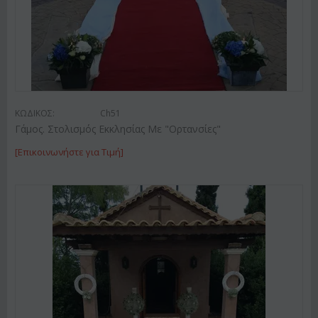
ΚΩΔΙΚΟΣ:
Ch51
Γάμος. Στολισμός Εκκλησίας Με "Ορτανσίες"
[Επικοινωνήστε για Τιμή]