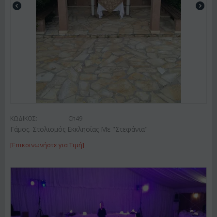
ΚΩΔΙΚΟΣ:
Ch49
Γάμος. Στολισμός Εκκλησίας Με "Στεφάνια"
[Επικοινωνήστε για Τιμή]