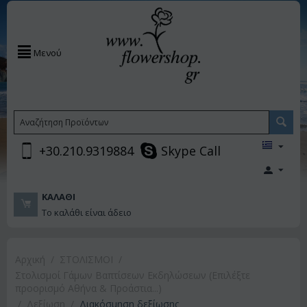
Μενού
+30.210.9319884
Skype Call
ΚΑΛΆΘΙ
Το καλάθι είναι άδειο
Αρχική
/
ΣΤΟΛΙΣΜΟΙ
/
Στολισμοί Γάμων Βαπτίσεων Εκδηλώσεων (Επιλέξτε
προορισμό Αθήνα & Προάστια...)
/
Δεξίωση
/
Διακόσμηση δεξίωσης