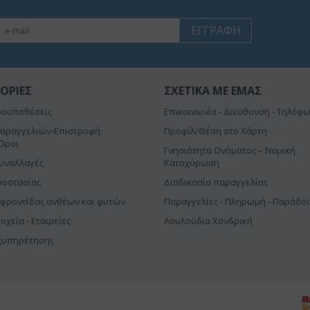
ΕΓΓΡΑΦΉ
ΟΡΊΕΣ
ΣΧΕΤΙΚΆ ΜΕ ΕΜΆΣ
ρουποθέσεις
Επικοινωνία - Διεύθυνση - Τηλέφ
αραγγελιών-Επιστροφή
Προφίλ/Θέση στο Χάρτη
Όροι
Γνησιότητα Ονόματος – Νομική
συναλλαγές
Κατοχύρωση
ροστασίας
Διαδικασία παραγγελίας
 φροντίδας ανθέων και φυτών
Παραγγελίες - Πληρωμή - Παράδο
δοχεία - Εταιρείες
Λουλούδια Χονδρική
Εξυπηρέτησης