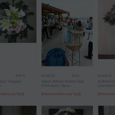
Brb19
ΚΩΔΙΚΟΣ:
Re22
ΚΩΔΙΚΟΣ:
τικο" Νυφικό
Island Athens Riviera Club
Ανθοσύνθ
ο
Στολισμός Γάμου.
εσωτερικ
νήστε για Τιμή]
[Επικοινωνήστε για Τιμή]
[Επικοινων