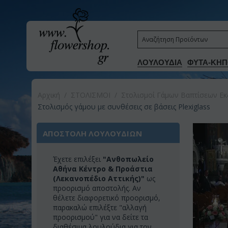
ΛΟΥΛΟΥΔΙΑ
ΦΥΤΑ-ΚΗΠ
Αρχική
/
ΣΤΟΛΙΣΜΟΙ
/
Στολισμοί Γάμων Βαπτίσεων Εκ
Στολισμός γάμου με συνθέσεις σε βάσεις Plexiglass
ΑΠΟΣΤΟΛΗ ΛΟΥΛΟΥΔΙΩΝ
Έχετε επιλέξει
"Ανθοπωλείο
Αθήνα Κέντρο & Προάστια
(Λεκανοπέδιο Αττικής)"
ως
προορισμό αποστολής. Αν
θέλετε διαφορετικό προορισμό,
παρακαλώ επιλέξτε "αλλαγή
προορισμού" για να δείτε τα
διαθέσιμα λουλούδια για τον