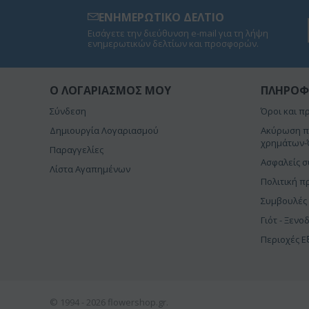
ΕΝΗΜΕΡΩΤΙΚΟ ΔΕΛΤΙΟ
Εισάγετε την διεύθυνση e-mail για τη λήψη
ενημερωτικών δελτίων και προσφορών.
O ΛΟΓΑΡΙΑΣΜΌΣ ΜΟΥ
ΠΛΗΡΟΦ
Σύνδεση
Όροι και π
Δημιουργία Λογαριασμού
Ακύρωση π
χρημάτων-
Παραγγελίες
Ασφαλείς 
Λίστα Αγαπημένων
Πολιτική π
Συμβουλές
Γιότ - Ξενο
Περιοχές 
© 1994 - 2026 flowershop.gr.