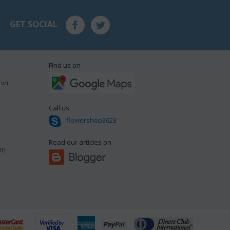
GET SOCIAL
Find us on
ωνα
Call us
flowershop3623
Read our articles on
ση