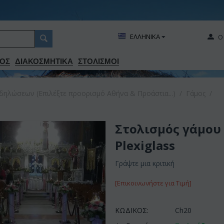
ΕΛΛΗΝΙΚΑ
Ο
ΟΣ
ΔΙΑΚΟΣΜΗΤΙΚA
ΣΤΟΛΙΣΜΟΙ
δηλώσεων (Επιλέξτε προορισμό Αθήνα & Προάστια...)
/
Γάμος
/
Στολισμός γάμου 
Plexiglass
Γράψτε μια κριτική
[Επικοινωνήστε για Τιμή]
ΚΩΔΙΚΟΣ:
Ch20