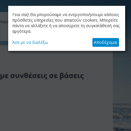
ΚΑΤΑΛΟΓΟΣ
ΤΟ BLOG ΜΑΣ
ΕΤΑΙΡΙΑ
Γεια σας! Θα μπορούσαμε να ενεργοποιήσουμε κάποιες
ΚΑΛΆΘΙ
πρόσθετες υπηρεσίες που απαιτούν cookies; Μπορείτε
 Λογαριασμός μου
Το καλάθι είναι άδειο
πάντα να αλλάξετε ή να αποσύρετε τη συγκατάθεσή σας
αργότερα.
+30.210.9319884
Skype Call
Άσε με να διαλέξω
Αποδέχομαι
με συνθέσεις σε βάσεις