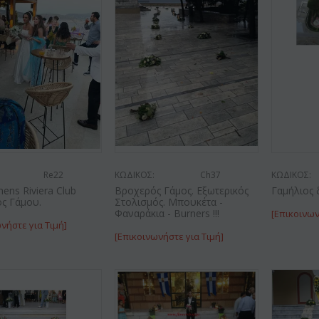
ΚΩΔΙΚ
Af9
ΚΩΔΙΚΟΣ:
Afp3
Re22
ΚΩΔΙΚΟΣ:
Ch37
ΚΩΔΙΚΟΣ:
(21) 
μπουκέτο με
Ορχιδέα φαλαίνοψις φυτό "(1)
hens Riviera Club
Βροχερός Γάμος. Εξωτερικός
Γαμήλιος 
(διάφ
ιουμ
στέλεχος λου...
ς Γάμου.
Στολισμός. Μπουκέτα -
Φαναράκια - Burners !!!
[Επικοινων
€
55.00
9
€
21.99
νήστε για Τιμή]
€
25.00
[Επικοινωνήστε για Τιμή]