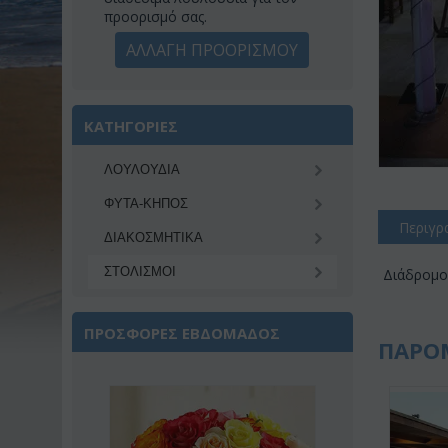
προορισμό σας.
ΑΛΛΑΓΗ ΠΡΟΟΡΙΣΜΟΥ
ΚΑΤΗΓΟΡΙΕΣ
ΛΟΥΛΟΥΔΙΑ
ΦΥΤΑ-ΚΗΠΟΣ
Περιγρ
ΔΙΑΚΟΣΜΗΤΙΚA
ΣΤΟΛΙΣΜΟΙ
Διάδρομος
ΠΡΟΣΦΟΡΕΣ ΕΒΔΟΜΑΔΟΣ
ΠΑΡΟ
ωση 22%