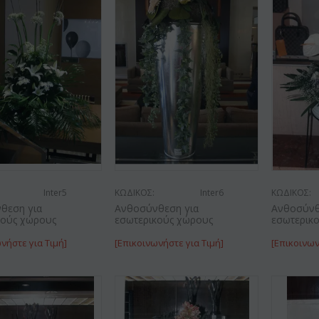
Inter5
ΚΩΔΙΚΟΣ:
Inter6
ΚΩΔΙΚΟΣ:
θεση για
Ανθοσύνθεση για
Ανθοσύνθ
κούς χώρους
εσωτερικούς χώρους
εσωτερικ
νήστε για Τιμή]
[Επικοινωνήστε για Τιμή]
[Επικοινων