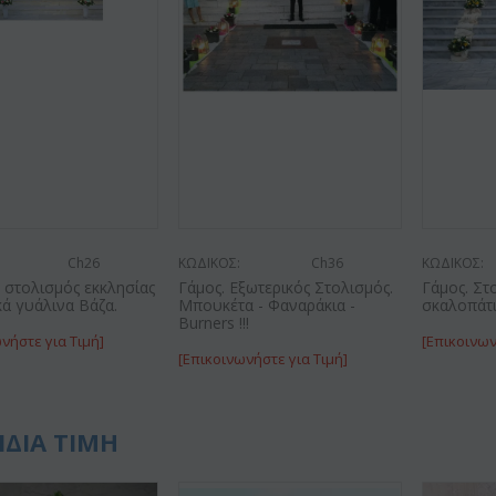
Ch26
ΚΩΔΙΚΟΣ:
Ch36
ΚΩΔΙΚΟΣ:
 στολισμός εκκλησίας
Γάμος. Εξωτερικός Στολισμός.
Γάμος. Στ
κά γυάλινα Βάζα.
Μπουκέτα - Φαναράκια -
σκαλοπάτ
Burners !!!
νήστε για Τιμή]
[Επικοινων
[Επικοινωνήστε για Τιμή]
ΙΔΙΑ ΤΙΜΗ