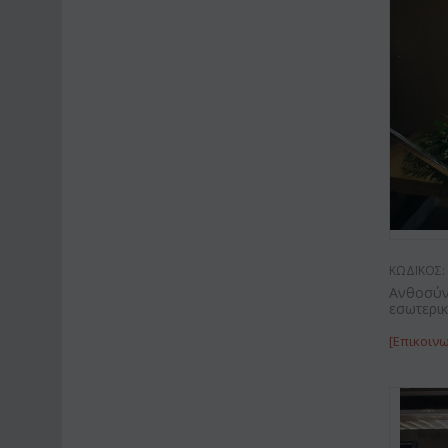
ΚΩΔΙΚΟΣ:
Ανθοσύν
εσωτερι
[Επικοινω