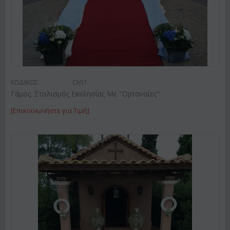
ΚΩΔΙΚΟΣ:
Ch51
Γάμος. Στολισμός Εκκλησίας Με "Ορτανσίες"
[Επικοινωνήστε για Τιμή]