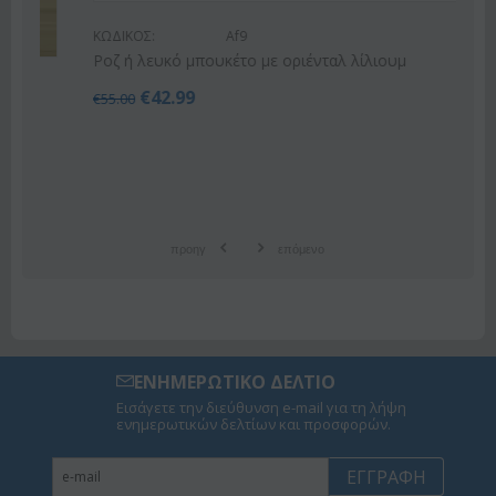
ΚΩΔΙΚΟΣ:
Af9
Ροζ ή λευκό μπουκέτο με οριένταλ λίλιουμ
€
42.99
€
55.00
προηγ
επόμενο
ΕΝΗΜΕΡΩΤΙΚΟ ΔΕΛΤΙΟ
Εισάγετε την διεύθυνση e-mail για τη λήψη
ενημερωτικών δελτίων και προσφορών.
ΕΓΓΡΑΦΉ