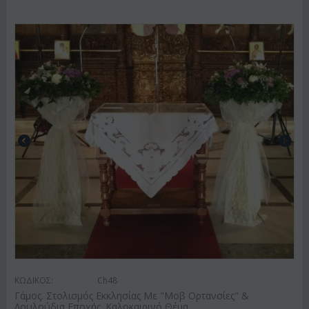
ΚΩΔΙΚΟΣ:
Ch48
Γάμος. Στολισμός Εκκλησίας Με "Μοβ Ορτανσίες" &
Λουλούδια Εποχής. Καλοκαιρινό Θέμα.