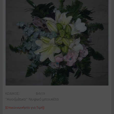
ΚΩΔΙΚΟΣ:
Brb19
"Ανοιξιάτικο" Νυφικό μπουκέτο
[Επικοινωνήστε για Τιμή]