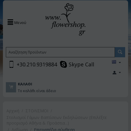
Μενού
+30.210.9319884
Skype Call
ΚΑΛΆΘΙ
Το καλάθι είναι άδειο
Αρχική
/
ΣΤΟΛΙΣΜΟΙ
/
Στολισμοί Γάμων Βαπτίσεων Εκδηλώσεων (Επιλέξτε
προορισμό Αθήνα & Προάστια...)
/
Δεξίωση
/
Επιτραπέζια σύνθεση