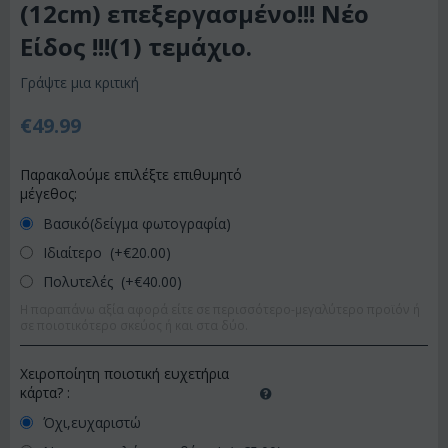
(12cm) επεξεργασμένο!!! Νέο
Είδος !!!(1) τεμάχιο.
Γράψτε μια κριτική
€
49.99
Παρακαλούμε επιλέξτε επιθυμητό
μέγεθος:
Βασικό(δείγμα φωτογραφία)
Ιδιαίτερο (+€
20.00
)
Πολυτελές (+€
40.00
)
Η παραπάνω αξία αφορά είτε σε περισσότερο-μεγαλύτερο προϊόν ή
σε ποιοτικότερο σκεύος ή και στα δύο.
Χειροποίητη ποιοτική ευχετήρια
κάρτα?
:
Όχι,ευχαριστώ