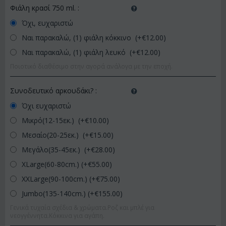
Φιάλη κρασί 750 ml.
:
Όχι, ευχαριστώ
Ναι παρακαλώ, (1) φιάλη κόκκινο (+€
12.00
)
Ναι παρακαλώ, (1) φιάλη λευκό (+€
12.00
)
Ποιοτικό διαθέσιμο στην αγορά ανάλογα με την εποχή.
Συνοδευτικό αρκουδάκι?
:
Όχι ευχαριστώ
Μικρό(12-15εκ.) (+€
10.00
)
Μεσαίο(20-25εκ.) (+€
15.00
)
Μεγάλο(35-45εκ.) (+€
28.00
)
XLarge(60-80cm.) (+€
55.00
)
XXLarge(90-100cm.) (+€
75.00
)
Jumbo(135-140cm.) (+€
155.00
)
Γενικά τυχαία σχέδια & χρώματα.Ροζ και μπλέ για
νεογγέννητα.Κόκκινα για αγάπη.