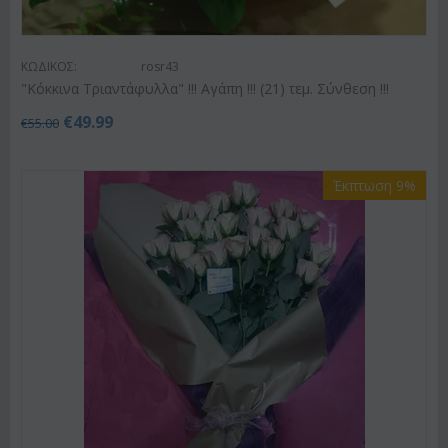
ΚΩΔΙΚΟΣ:
rosr43
"Κόκκινα Τριαντάφυλλα" !!! Αγάπη !!! (21) τεμ. Σύνθεση !!!
€
49.99
€
55.00
Έκπτωση 9%