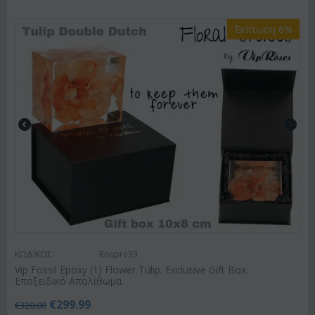
Έκπτωση 6%
ΚΩΔΙΚΟΣ:
Rospre33
Vip Fossil Epoxy (1) Flower Tulip. Exclusive Gift Box.
Εποξειδικό Απολίθωμα.
€
299.99
€
320.00