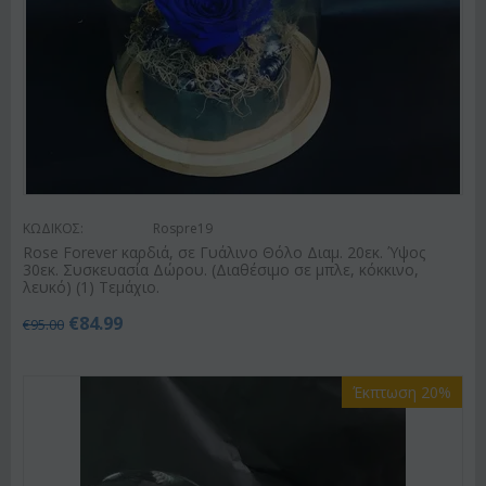
ΚΩΔΙΚΟΣ:
Rospre19
Rose Forever καρδιά, σε Γυάλινο Θόλο Διαμ. 20εκ. Ύψος
30εκ. Συσκευασία Δώρου. (Διαθέσιμο σε μπλε, κόκκινο,
λευκό) (1) Τεμάχιο.
€
84.99
€
95.00
Έκπτωση 20%