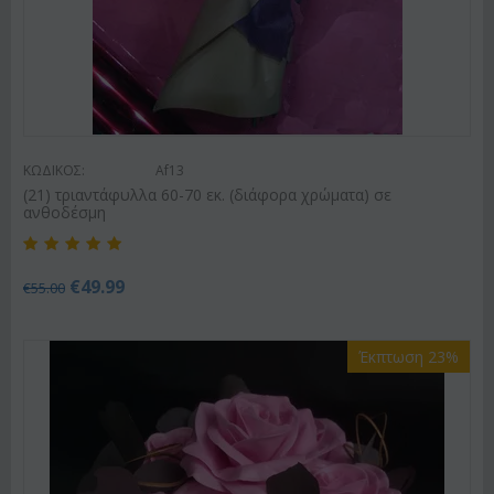
ΚΩΔΙΚΟΣ:
Af13
(21) τριαντάφυλλα 60-70 εκ. (διάφορα χρώματα) σε
ανθοδέσμη
€
49.99
€
55.00
Έκπτωση 23%