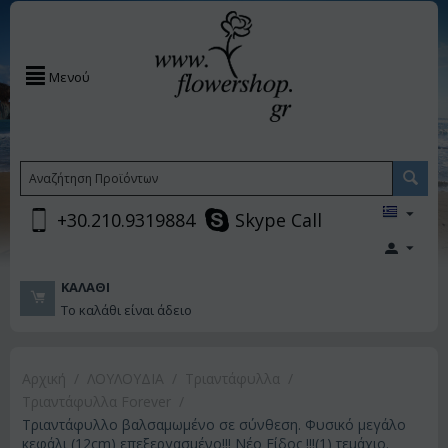
Μενού
+30.210.9319884
Skype Call
ΚΑΛΆΘΙ
Το καλάθι είναι άδειο
Αρχική
/
ΛΟΥΛΟΥΔΙΑ
/
Τριαντάφυλλα
/
Τριαντάφυλλα Forever
/
Τριαντάφυλλο βαλσαμωμένο σε σύνθεση. Φυσικό μεγάλο
κεφάλι (12cm) επεξεργασμένο!!! Νέο Είδος !!!(1) τεμάχιο.