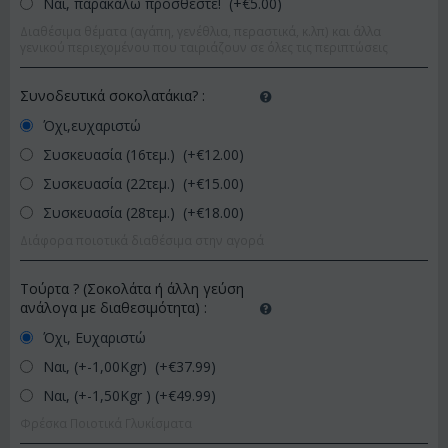
Ναι, παρακαλώ προσθέστε! (+€
5.00
)
Διαθέσιμα θέματα (αγάπη, γενέθλια, περαστικά, κ.λπ) και άλλα
γενικού περιεχομένου που ταιριάζουν σε όλες τις περιπτώσεις
Συνοδευτικά σοκολατάκια?
:
Όχι,ευχαριστώ
Συσκευασία (16τεμ.) (+€
12.00
)
Συσκευασία (22τεμ.) (+€
15.00
)
Συσκευασία (28τεμ.) (+€
18.00
)
Διάφορα ποιοτικά διαθέσιμα στην αγορά
Τούρτα ? (Σοκολάτα ή άλλη γεύση
ανάλογα με διαθεσιμότητα)
:
Όχι, Ευχαριστώ
Ναι, (+-1,00Kgr) (+€
37.99
)
Ναι, (+-1,50Kgr ) (+€
49.99
)
Φρέσκα Ποιοτικά Γλυκίσματα