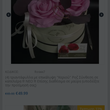
ΚΩΔΙΚΟΣ:
Roswx7
(4) τριαντάφυλλα με επικάλυψη "Κεριού" Ροζ Σύνθεση σε
καπελιέρα !!! ΝΕΟ !!! Επίσης διαθέσιμα σε μαύρα (υποδείξτε
την προτίμησή σας)
€
49.99
€
65.00
Έκπτωση 33%