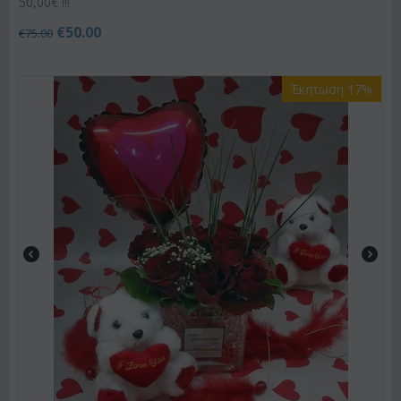
50,00€ !!!
€
50.00
€
75.00
Έκπτωση 17%