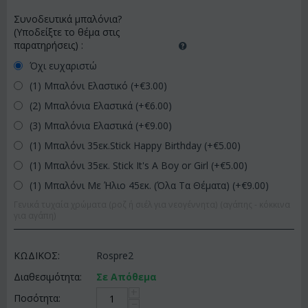
Συνοδευτικά μπαλόνια?
(Υποδείξτε το θέμα στις
παρατηρήσεις)
:
Όχι ευχαριστώ
(1) Μπαλόνι Ελαστικό (+€
3.00
)
(2) Μπαλόνια Ελαστικά (+€
6.00
)
(3) Μπαλόνια Ελαστικά (+€
9.00
)
(1) Μπαλόνι 35εκ.Stick Happy Birthday (+€
5.00
)
(1) Μπαλόνι 35εκ. Stick It's A Boy or Girl (+€
5.00
)
(1) Μπαλόνι Με Ήλιο 45εκ. (Όλα Τα Θέματα) (+€
9.00
)
Γενικά τυχαία χρώματα (ροζ ή σιέλ για νεογέννητα) (αγάπης - κόκκινα
για αγάπη)
ΚΩΔΙΚΟΣ:
Rospre2
Διαθεσιμότητα:
Σε Απόθεμα
+
Ποσότητα:
−