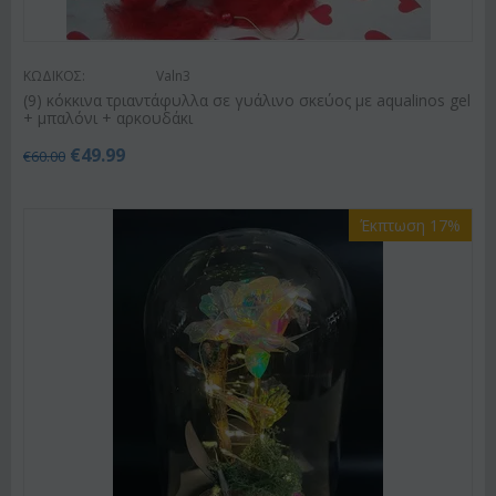
ΚΩΔΙΚΟΣ:
Valn3
(9) κόκκινα τριαντάφυλλα σε γυάλινο σκεύος με aqualinos gel
+ μπαλόνι + αρκουδάκι
€
49.99
€
60.00
Έκπτωση 17%