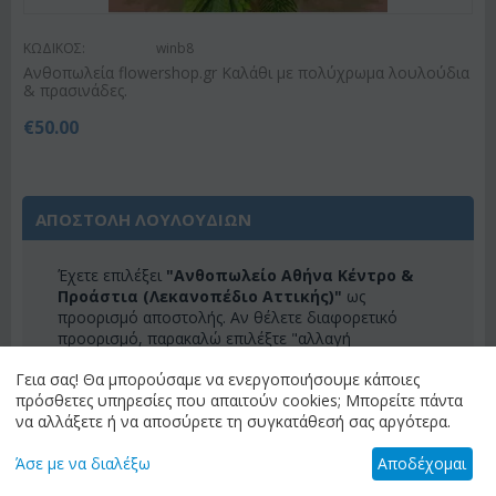
ΚΩΔΙΚΟΣ:
winb8
Ανθοπωλεία flowershop.gr Καλάθι με πολύχρωμα λουλούδια
& πρασινάδες.
€
50.00
ΑΠΟΣΤΟΛΗ ΛΟΥΛΟΥΔΙΩΝ
Έχετε επιλέξει
"Ανθοπωλείο Αθήνα Κέντρο &
Προάστια (Λεκανοπέδιο Αττικής)"
ως
προορισμό αποστολής. Αν θέλετε διαφορετικό
προορισμό, παρακαλώ επιλέξτε "αλλαγή
προορισμού" για να δείτε τα διαθέσιμα λουλούδια
Γεια σας! Θα μπορούσαμε να ενεργοποιήσουμε κάποιες
για τον προορισμό σας.
πρόσθετες υπηρεσίες που απαιτούν cookies; Μπορείτε πάντα
ΑΛΛΑΓΗ ΠΡΟΟΡΙΣΜΟΥ
να αλλάξετε ή να αποσύρετε τη συγκατάθεσή σας αργότερα.
Άσε με να διαλέξω
Αποδέχομαι