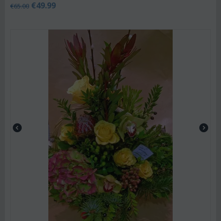
€
49.99
€
65.00