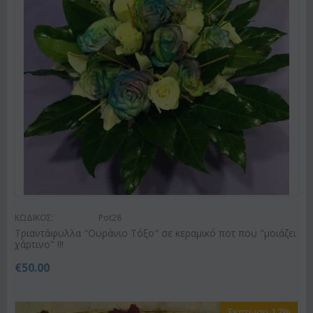
ΚΩΔΙΚΟΣ:
Pot28
Tριαντάφυλλα "Ουράνιο Τόξο" σε κεραμικό ποτ που "μοιάζει
χάρτινο" !!!
€
50.00
Έκπτωση 17%