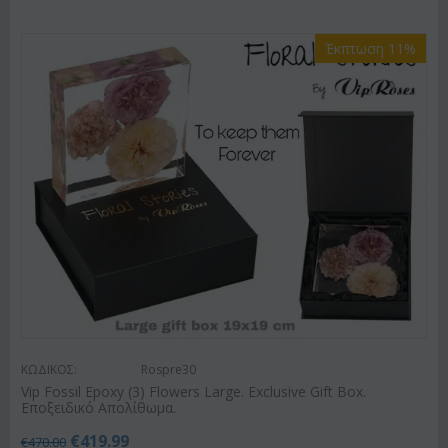
Έκπτωση 11%
ΚΩΔΙΚΟΣ:
Rospre30
Vip Fossil Epoxy (3) Flowers Large. Exclusive Gift Box.
Εποξειδικό Απολίθωμα.
€
419.99
€
470.00