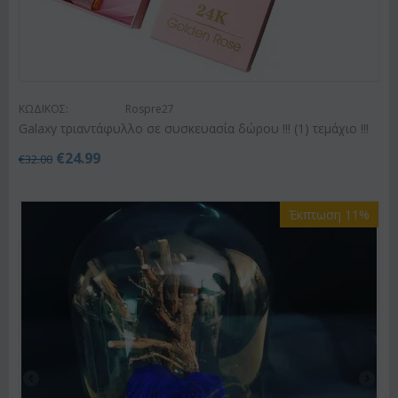
ΚΩΔΙΚΟΣ:
Rospre27
Galaxy τριαντάφυλλο σε συσκευασία δώρου !!! (1) τεμάχιo !!!
€
24.99
€
32.00
Έκπτωση 11%