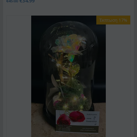
€
34.99
€
45.00
Έκπτωση 17%