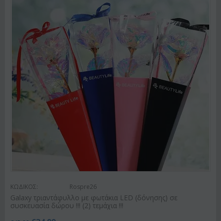
ΚΩΔΙΚΟΣ:
Rospre26
Galaxy τριαντάφυλλο με φωτάκια LED (δόνησης) σε
συσκευασία δώρου !!! (2) τεμάχια !!!