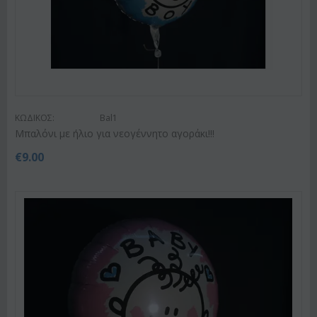
ΚΩΔΙΚΟΣ:
Bal1
Μπαλόνι με ήλιο για νεογέννητο αγοράκι!!!
€
9.00