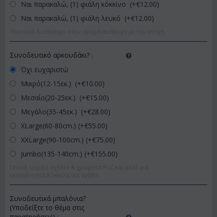
Ναι παρακαλώ, (1) φιάλη κόκκινο (+€
12.00
)
Ναι παρακαλώ, (1) φιάλη λευκό (+€
12.00
)
Ποιοτικό διαθέσιμο στην αγορά ανάλογα με την εποχή.
Συνοδευτικό αρκουδάκι?
:
Όχι ευχαριστώ
Μικρό(12-15εκ.) (+€
10.00
)
Μεσαίο(20-25εκ.) (+€
15.00
)
Μεγάλο(35-45εκ.) (+€
28.00
)
XLarge(60-80cm.) (+€
55.00
)
XXLarge(90-100cm.) (+€
75.00
)
Jumbo(135-140cm.) (+€
155.00
)
Γενικά τυχαία σχέδια & χρώματα.Ροζ και μπλέ για
νεογγέννητα.Κόκκινα για αγάπη.
Συνοδευτικά μπαλόνια?
(Υποδείξτε το θέμα στις
παρατηρήσεις)
: