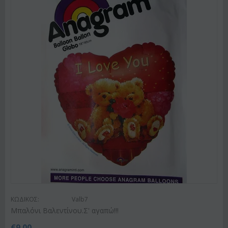
ΚΩΔΙΚΟΣ:
Valb7
Μπαλόνι Βαλεντίνου.Σ' αγαπώ!!!
€
9.00