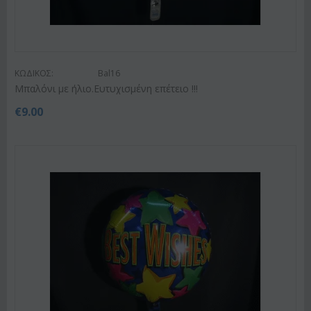
ΚΩΔΙΚΟΣ:
Bal16
Μπαλόνι με ήλιο.Ευτυχισμένη επέτειο !!!
€
9.00