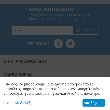
ΕΝΗΜΕΡΩΤΙΚΟ ΔΕΛΤΙΟ
Εισάγετε την διεύθυνση e-mail για τη λήψη
ενημερωτικών δελτίων και προσφορών.
ΕΓΓΡΑΦΉ
GET SOCIAL
O ΛΟΓΑΡΙΑΣΜΌΣ ΜΟΥ
ΠΛΗΡΟΦΟΡΊΕΣ
Γεια σας! Θα μπορούσαμε να ενεργοποιήσουμε κάποιες
ΣΧΕΤΙΚΆ ΜΕ ΕΜΆΣ
πρόσθετες υπηρεσίες που απαιτούν cookies; Μπορείτε πάντα
να αλλάξετε ή να αποσύρετε τη συγκατάθεσή σας αργότερα.
Find us on
Άσε με να διαλέξω
Αποδέχομαι