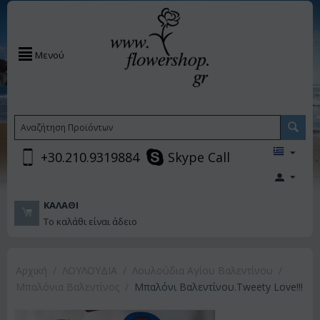
Μενού
+30.210.9319884
Skype Call
ΚΑΛΆΘΙ
Το καλάθι είναι άδειο
Αρχική
/
ΛΟΥΛΟΥΔΙΑ
/
Λουλούδια Αγίου Βαλεντίνου
/
Μπαλόνια Βαλεντίνος
/
Μπαλόνι Βαλεντίνου.Tweety Love!!!