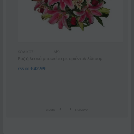
ΚΩΔΙΚΟΣ:
Af9
Ροζ ή λευκό μπουκέτο με οριένταλ λίλιουμ
€
42.99
€
55.00
προηγ
επόμενο