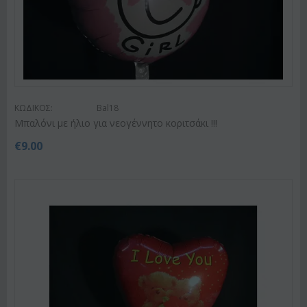
ΚΩΔΙΚΟΣ:
Bal18
Μπαλόνι με ήλιο για νεογέννητο κοριτσάκι !!!
€
9.00