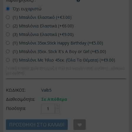
Όχι ευχαριστώ
(1) Μπαλόνι Ελαστικό (+€
3.00
)
(2) Μπαλόνια Ελαστικά (+€
6.00
)
(3) Μπαλόνια Ελαστικά (+€
9.00
)
(1) Μπαλόνι 35εκ.Stick Happy Birthday (+€
5.00
)
(1) Μπαλόνι 35εκ. Stick It's A Boy or Girl (+€
5.00
)
(1) Μπαλόνι Με Ήλιο 45εκ. (Όλα Τα Θέματα) (+€
9.00
)
Γενικά τυχαία χρώματα (ροζ ή σιέλ για νεογέννητα) (αγάπης - κόκκινα
για αγάπη)
ΚΩΔΙΚΟΣ:
Valb5
Διαθεσιμότητα:
Σε Απόθεμα
+
Ποσότητα:
−
ΠΡΟΣΘΉΚΗ ΣΤΟ ΚΑΛΆΘΙ